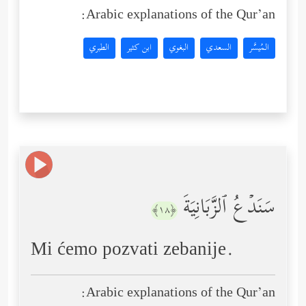
Arabic explanations of the Qur’an:
المُيسَّر
السعدي
البغوي
ابن كثير
الطبري
سَنَدۡعُ ٱلزَّبَانِیَةَ
﴿١٨﴾
Mi ćemo pozvati zebanije.
Arabic explanations of the Qur’an: