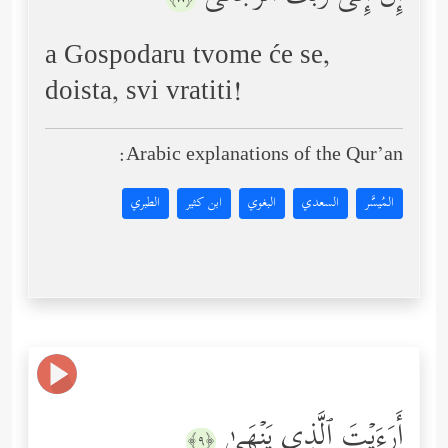
a Gospodaru tvome će se,
doista, svi vratiti!
Arabic explanations of the Qur’an:
المُيسَّر
السعدي
البغوي
ابن كثير
الطبري
أَرَءَیۡتَ ٱلَّذِی یَنۡهَىٰ
﴿٩﴾