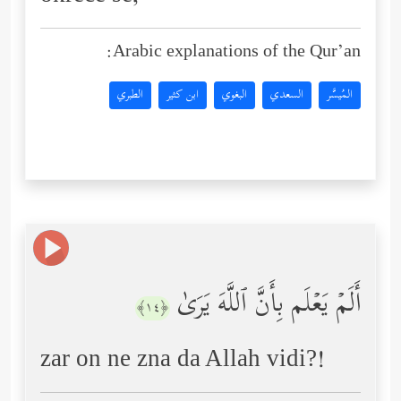
Arabic explanations of the Qur’an:
المُيسَّر
السعدي
البغوي
ابن كثير
الطبري
أَلَمۡ یَعۡلَم بِأَنَّ ٱللَّهَ یَرَىٰ
﴿١٤﴾
zar on ne zna da Allah vidi?!