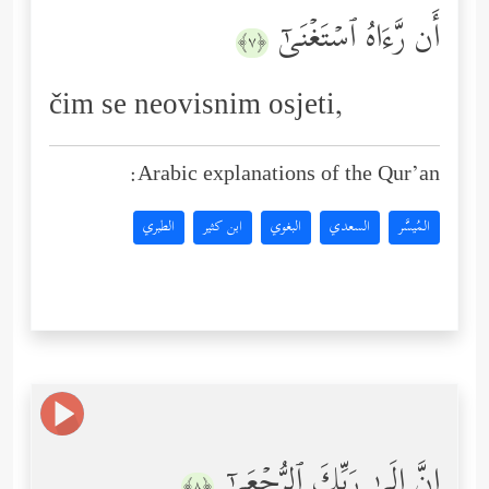
أَن رَّءَاهُ ٱسۡتَغۡنَىٰۤ
﴿٧﴾
čim se neovisnim osjeti,
Arabic explanations of the Qur’an:
المُيسَّر
السعدي
البغوي
ابن كثير
الطبري
إِنَّ إِلَىٰ رَبِّكَ ٱلرُّجۡعَىٰۤ
﴿٨﴾