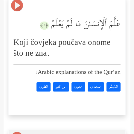
عَلَّمَ ٱلۡإِنسَـٰنَ مَا لَمۡ یَعۡلَمۡ
﴿٥﴾
Koji čovjeka poučava onome
što ne zna.
Arabic explanations of the Qur’an:
المُيسَّر
السعدي
البغوي
ابن كثير
الطبري