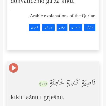
dohvatićemo ga za kiku,
Arabic explanations of the Qur’an:
المُيسَّر
السعدي
البغوي
ابن كثير
الطبري
نَاصِیَةࣲ كَـٰذِبَةٍ خَاطِئَةࣲ
﴿١٦﴾
kiku lažnu i grješnu,