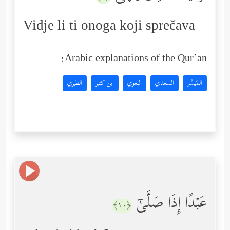
Vidje li ti onoga koji sprečava
Arabic explanations of the Qur’an:
المُيسَّر
السعدي
البغوي
ابن كثير
الطبري
عَبۡدًا إِذَا صَلَّىٰۤ
﴿١٠﴾