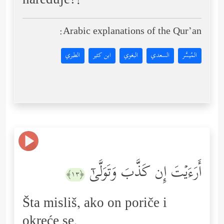
naređuje?!
Arabic explanations of the Qur’an:
المُيسَّر
السعدي
البغوي
ابن كثير
الطبري
أَرَءَیۡتَ إِن كَذَّبَ وَتَوَلَّىٰۤ
﴿١٣﴾
Šta misliš, ako on poriče i
okreće se,