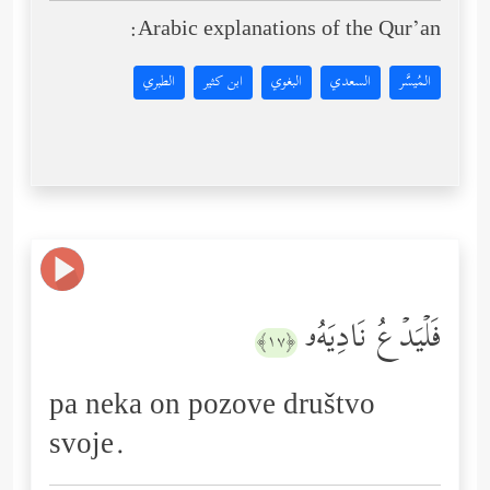
Arabic explanations of the Qur’an:
المُيسَّر
السعدي
البغوي
ابن كثير
الطبري
فَلۡیَدۡعُ نَادِیَهُۥ
﴿١٧﴾
pa neka on pozove društvo
svoje.