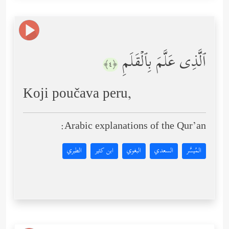
ٱلَّذِی عَلَّمَ بِٱلۡقَلَمِ
﴿٤﴾
Koji poučava peru,
Arabic explanations of the Qur’an:
المُيسَّر
السعدي
البغوي
ابن كثير
الطبري