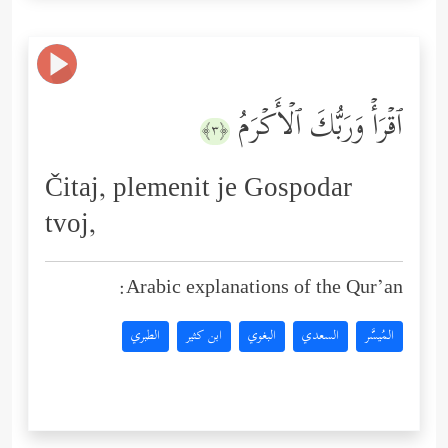
ٱقۡرَأۡ وَرَبُّكَ ٱلۡأَكۡرَمُ
﴿٣﴾
Čitaj, plemenit je Gospodar
tvoj,
Arabic explanations of the Qur’an:
المُيسَّر
السعدي
البغوي
ابن كثير
الطبري