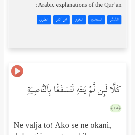
Arabic explanations of the Qur’an:
المُيسَّر
السعدي
البغوي
ابن كثير
الطبري
كَلَّا لَىِٕن لَّمۡ یَنتَهِ لَنَسۡفَعَۢا بِٱلنَّاصِیَةِ
﴿١٥﴾
Ne valja to! Ako se ne okani,