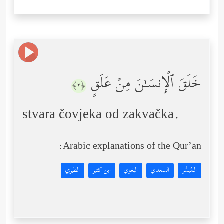
خَلَقَ ٱلۡإِنسَـٰنَ مِنۡ عَلَقٍ
﴿٢﴾
stvara čovjeka od zakvačka.
Arabic explanations of the Qur’an:
المُيسَّر
السعدي
البغوي
ابن كثير
الطبري