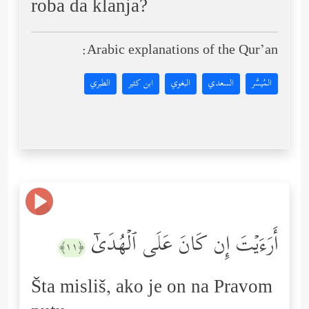
roba da klanja?
Arabic explanations of the Qur’an:
المُيسَّر
السعدي
البغوي
ابن كثير
الطبري
أَرَءَیۡتَ إِن كَانَ عَلَى ٱلۡهُدَىٰۤ
﴿١١﴾
Šta misliš, ako je on na Pravom