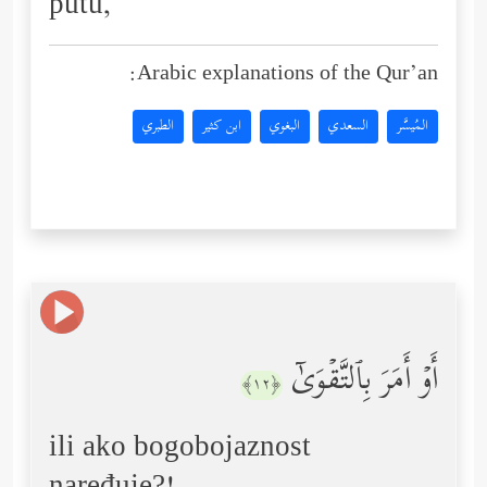
putu,
Arabic explanations of the Qur’an:
المُيسَّر
السعدي
البغوي
ابن كثير
الطبري
أَوۡ أَمَرَ بِٱلتَّقۡوَىٰۤ
﴿١٢﴾
ili ako bogobojaznost