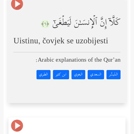
كَلَّاۤ إِنَّ ٱلۡإِنسَـٰنَ لَیَطۡغَىٰۤ
﴿٦﴾
Uistinu, čovjek se uzobijesti
Arabic explanations of the Qur’an:
المُيسَّر
السعدي
البغوي
ابن كثير
الطبري