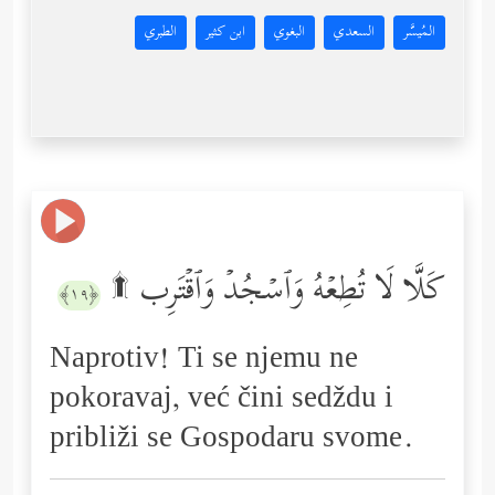
المُيسَّر
السعدي
البغوي
ابن كثير
الطبري
كَلَّا لَا تُطِعۡهُ وَٱسۡجُدۡ وَٱقۡتَرِب ۩
﴿١٩﴾
Naprotiv! Ti se njemu ne
pokoravaj, već čini sedždu i
približi se Gospodaru svome.