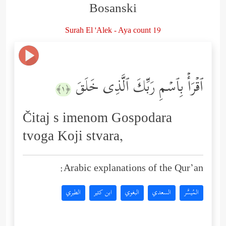
Bosanski
Surah El 'Alek - Aya count 19
ٱقۡرَأۡ بِٱسۡمِ رَبِّكَ ٱلَّذِی خَلَقَ
﴿١﴾
Čitaj s imenom Gospodara
tvoga Koji stvara,
Arabic explanations of the Qur’an:
المُيسَّر
السعدي
البغوي
ابن كثير
الطبري