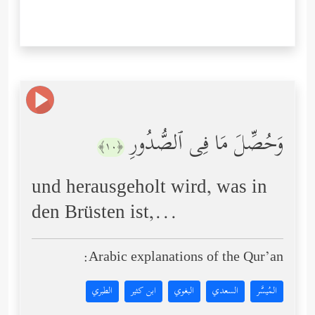
وَحُصِّلَ مَا فِی ٱلصُّدُورِ
﴿١٠﴾
und herausgeholt wird, was in
den Brüsten ist,...
Arabic explanations of the Qur’an:
المُيسَّر
السعدي
البغوي
ابن كثير
الطبري