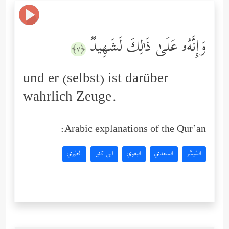
وَإِنَّهُۥ عَلَىٰ ذَ ٰ⁠لِكَ لَشَهِیدࣱ
﴿٧﴾
und er (selbst) ist darüber
wahrlich Zeuge.
Arabic explanations of the Qur’an:
المُيسَّر
السعدي
البغوي
ابن كثير
الطبري