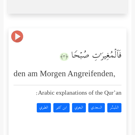
فَٱلۡمُغِیرَ ٰ⁠تِ صُبۡحࣰا
﴿٣﴾
den am Morgen Angreifenden,
Arabic explanations of the Qur’an:
المُيسَّر
السعدي
البغوي
ابن كثير
الطبري