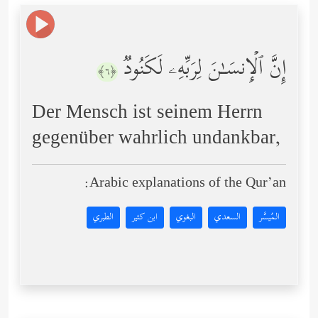
إِنَّ ٱلۡإِنسَـٰنَ لِرَبِّهِۦ لَكَنُودࣱ
﴿٦﴾
Der Mensch ist seinem Herrn
gegenüber wahrlich undankbar,
Arabic explanations of the Qur’an:
المُيسَّر
السعدي
البغوي
ابن كثير
الطبري