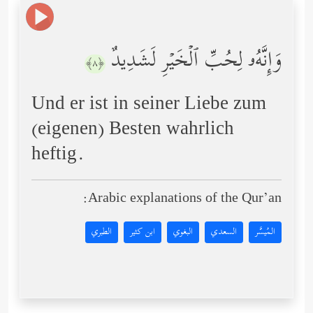
وَإِنَّهُۥ لِحُبِّ ٱلۡخَیۡرِ لَشَدِیدٌ
﴿٨﴾
Und er ist in seiner Liebe zum
(eigenen) Besten wahrlich
heftig.
Arabic explanations of the Qur’an:
المُيسَّر
السعدي
البغوي
ابن كثير
الطبري