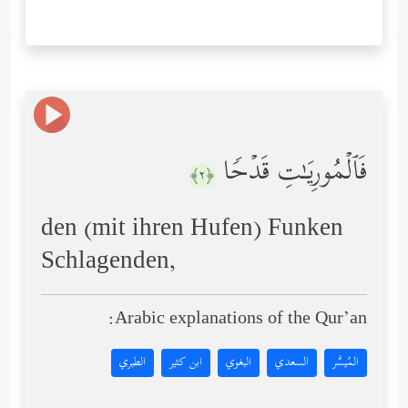
فَٱلۡمُورِیَـٰتِ قَدۡحࣰا
﴿٢﴾
den (mit ihren Hufen) Funken
Schlagenden,
Arabic explanations of the Qur’an:
المُيسَّر
السعدي
البغوي
ابن كثير
الطبري