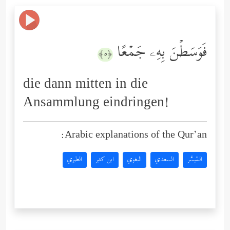
فَوَسَطۡنَ بِهِۦ جَمۡعًا
﴿٥﴾
die dann mitten in die
Ansammlung eindringen!
Arabic explanations of the Qur’an:
المُيسَّر
السعدي
البغوي
ابن كثير
الطبري