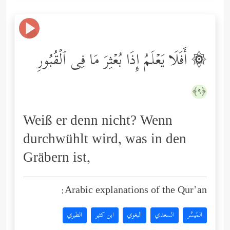
۞ أَفَلَا یَعۡلَمُ إِذَا بُعۡثِرَ مَا فِی ٱلۡقُبُورِ
﴿٩﴾
Weiß er denn nicht? Wenn
durchwühlt wird, was in den
Gräbern ist,
Arabic explanations of the Qur’an:
المُيسَّر
السعدي
البغوي
ابن كثير
الطبري