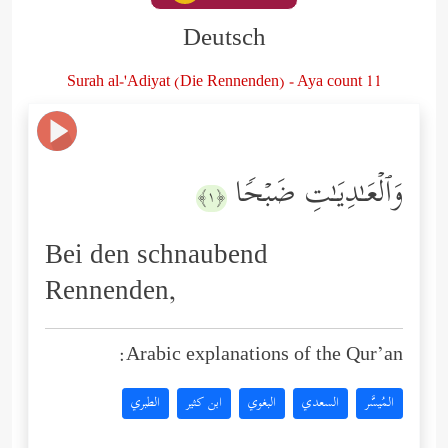
Deutsch
Surah al-'Adiyat (Die Rennenden) - Aya count 11
وَٱلۡعَـٰدِیَـٰتِ ضَبۡحࣰا
﴿١﴾
Bei den schnaubend
Rennenden,
Arabic explanations of the Qur’an:
المُيسَّر
السعدي
البغوي
ابن كثير
الطبري