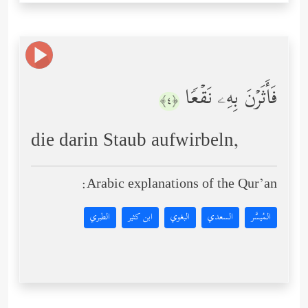
فَأَثَرۡنَ بِهِۦ نَقۡعࣰا
﴿٤﴾
die darin Staub aufwirbeln,
Arabic explanations of the Qur’an:
المُيسَّر
السعدي
البغوي
ابن كثير
الطبري