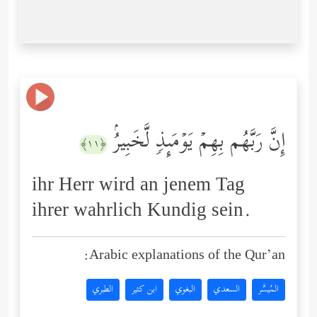
إِنَّ رَبَّهُم بِهِمۡ یَوۡمَىِٕذࣲ لَّخَبِیرُۢ
﴿١١﴾
ihr Herr wird an jenem Tag
ihrer wahrlich Kundig sein.
Arabic explanations of the Qur’an:
المُيسَّر
السعدي
البغوي
ابن كثير
الطبري