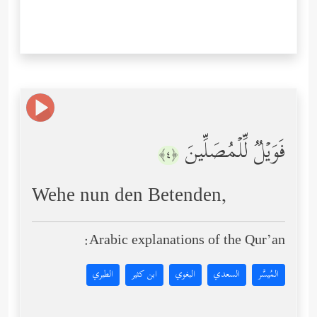
فَوَیۡلࣱ لِّلۡمُصَلِّینَ
﴿٤﴾
Wehe nun den Betenden,
Arabic explanations of the Qur’an:
المُيسَّر
السعدي
البغوي
ابن كثير
الطبري