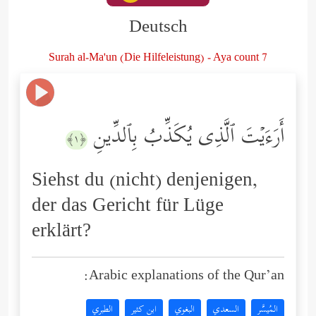
Deutsch
Surah al-Ma'un (Die Hilfeleistung) - Aya count 7
أَرَءَیۡتَ ٱلَّذِی یُكَذِّبُ بِٱلدِّینِ
﴿١﴾
Siehst du (nicht) denjenigen,
der das Gericht für Lüge
erklärt?
Arabic explanations of the Qur’an:
المُيسَّر
السعدي
البغوي
ابن كثير
الطبري