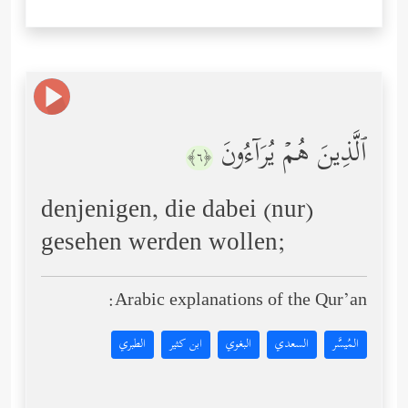
ٱلَّذِینَ هُمۡ یُرَاۤءُونَ
﴿٦﴾
denjenigen, die dabei (nur)
gesehen werden wollen;
Arabic explanations of the Qur’an:
المُيسَّر
السعدي
البغوي
ابن كثير
الطبري