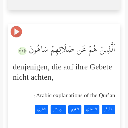
ٱلَّذِینَ هُمۡ عَن صَلَاتِهِمۡ سَاهُونَ
﴿٥﴾
denjenigen, die auf ihre Gebete
nicht achten,
Arabic explanations of the Qur’an:
المُيسَّر
السعدي
البغوي
ابن كثير
الطبري