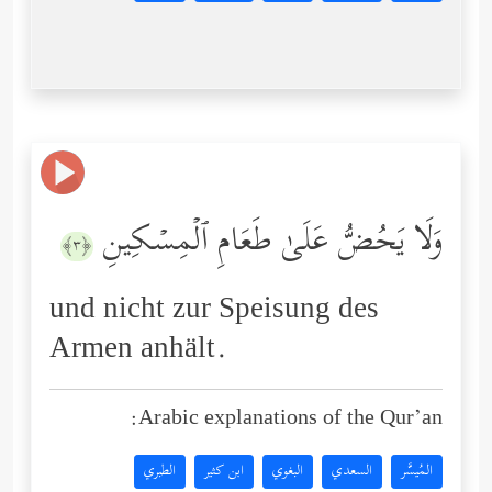
وَلَا یَحُضُّ عَلَىٰ طَعَامِ ٱلۡمِسۡكِینِ
﴿٣﴾
und nicht zur Speisung des
Armen anhält.
Arabic explanations of the Qur’an:
المُيسَّر
السعدي
البغوي
ابن كثير
الطبري