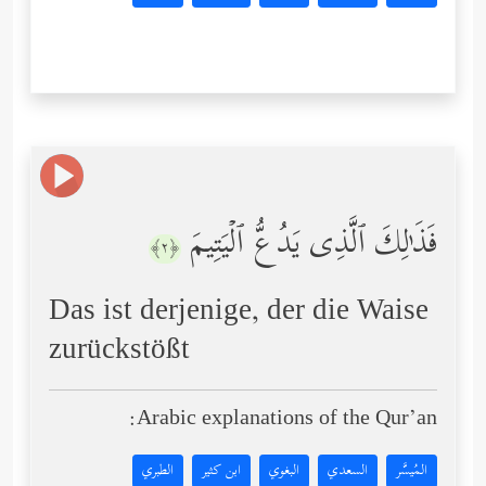
فَذَ ٰ⁠لِكَ ٱلَّذِی یَدُعُّ ٱلۡیَتِیمَ
﴿٢﴾
Das ist derjenige, der die Waise
zurückstößt
Arabic explanations of the Qur’an:
المُيسَّر
السعدي
البغوي
ابن كثير
الطبري