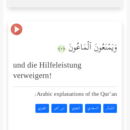
وَیَمۡنَعُونَ ٱلۡمَاعُونَ
﴿٧﴾
und die Hilfeleistung
verweigern!
Arabic explanations of the Qur’an:
المُيسَّر
السعدي
البغوي
ابن كثير
الطبري