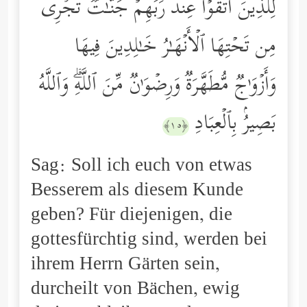
لِلَّذِینَ ٱتَّقَوۡاْ عِندَ رَبِّهِمۡ جَنَّـٰتࣱ تَجۡرِی
مِن تَحۡتِهَا ٱلۡأَنۡهَـٰرُ خَـٰلِدِینَ فِیهَا
وَأَزۡوَ ٰ⁠جࣱ مُّطَهَّرَةࣱ وَرِضۡوَ ٰ⁠نࣱ مِّنَ ٱللَّهِۗ وَٱللَّهُ
بَصِیرُۢ بِٱلۡعِبَادِ
﴿١٥﴾
Sag: Soll ich euch von etwas
Besserem als diesem Kunde
geben? Für diejenigen, die
gottesfürchtig sind, werden bei
ihrem Herrn Gärten sein,
durcheilt von Bächen, ewig