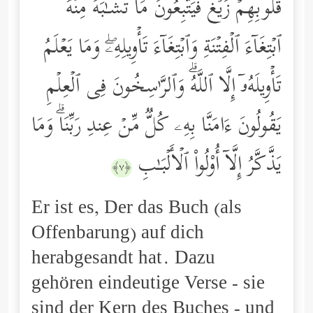
قُلُوبِهِمۡ زَیۡغࣱ فَیَتَّبِعُونَ مَا تَشَـٰبَهَ مِنۡهُ
ٱبۡتِغَاۤءَ ٱلۡفِتۡنَةِ وَٱبۡتِغَاۤءَ تَأۡوِیلِهِۦۖ وَمَا یَعۡلَمُ
تَأۡوِیلَهُۥۤ إِلَّا ٱللَّهُۗ وَٱلرَّ ٰ⁠سِخُونَ فِی ٱلۡعِلۡمِ
یَقُولُونَ ءَامَنَّا بِهِۦ كُلࣱّ مِّنۡ عِندِ رَبِّنَاۗ وَمَا
یَذَّكَّرُ إِلَّاۤ أُوْلُواْ ٱلۡأَلۡبَـٰبِ
﴿٧﴾
Er ist es, Der das Buch (als
Offenbarung) auf dich
herabgesandt hat. Dazu
gehören eindeutige Verse - sie
sind der Kern des Buches - und