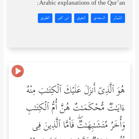
Arabic explanations of the Qur’an:
المُيسَّر
السعدي
البغوي
ابن كثير
الطبري
هُوَ ٱلَّذِیۤ أَنزَلَ عَلَیۡكَ ٱلۡكِتَـٰبَ مِنۡهُ
ءَایَـٰتࣱ مُّحۡكَمَـٰتٌ هُنَّ أُمُّ ٱلۡكِتَـٰبِ
وَأُخَرُ مُتَشَـٰبِهَـٰتࣱۖ فَأَمَّا ٱلَّذِینَ فِی