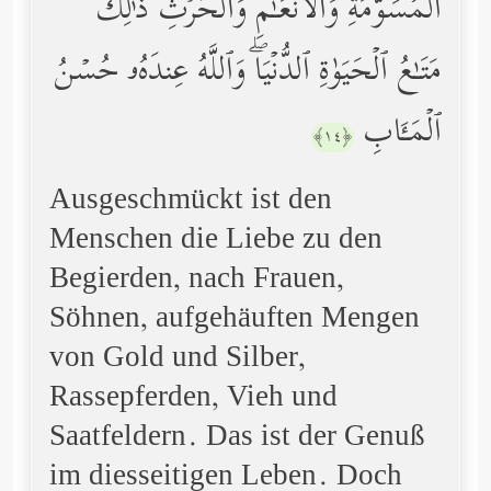
ٱلۡمُسَوَّمَةِ وَٱلۡأَنۡعَـٰمِ وَٱلۡحَرۡثِۗ ذَ ٰ⁠لِكَ
مَتَـٰعُ ٱلۡحَیَوٰةِ ٱلدُّنۡیَاۖ وَٱللَّهُ عِندَهُۥ حُسۡنُ
ٱلۡمَـَٔابِ
﴿١٤﴾
Ausgeschmückt ist den
Menschen die Liebe zu den
Begierden, nach Frauen,
Söhnen, aufgehäuften Mengen
von Gold und Silber,
Rassepferden, Vieh und
Saatfeldern. Das ist der Genuß
im diesseitigen Leben. Doch