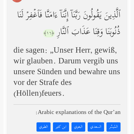
ٱلَّذِینَ یَقُولُونَ رَبَّنَاۤ إِنَّنَاۤ ءَامَنَّا فَٱغۡفِرۡ لَنَا
ذُنُوبَنَا وَقِنَا عَذَابَ ٱلنَّارِ
﴿١٦﴾
die sagen: „Unser Herr, gewiß,
wir glauben. Darum vergib uns
unsere Sünden und bewahre uns
vor der Strafe des
(Höllen)feuers.
Arabic explanations of the Qur’an:
المُيسَّر
السعدي
البغوي
ابن كثير
الطبري