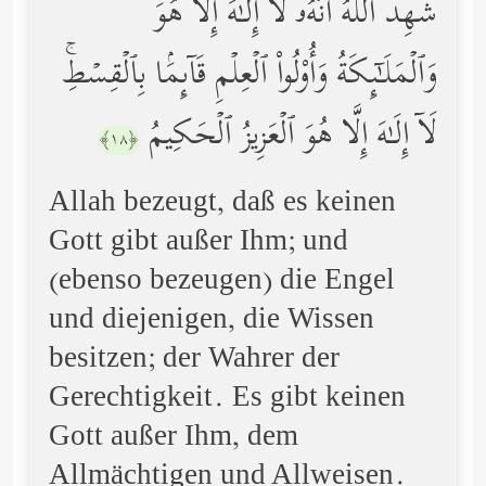
شَهِدَ ٱللَّهُ أَنَّهُۥ لَاۤ إِلَـٰهَ إِلَّا هُوَ
وَٱلۡمَلَـٰۤىِٕكَةُ وَأُوْلُواْ ٱلۡعِلۡمِ قَاۤىِٕمَۢا بِٱلۡقِسۡطِۚ
لَاۤ إِلَـٰهَ إِلَّا هُوَ ٱلۡعَزِیزُ ٱلۡحَكِیمُ
﴿١٨﴾
Allah bezeugt, daß es keinen
Gott gibt außer Ihm; und
(ebenso bezeugen) die Engel
und diejenigen, die Wissen
besitzen; der Wahrer der
Gerechtigkeit. Es gibt keinen
Gott außer Ihm, dem
Allmächtigen und Allweisen.