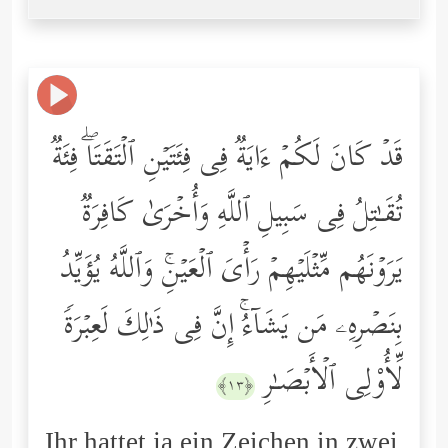
قَدۡ كَانَ لَكُمۡ ءَایَةࣱ فِی فِئَتَیۡنِ ٱلۡتَقَتَاۖ فِئَةࣱ
تُقَـٰتِلُ فِی سَبِیلِ ٱللَّهِ وَأُخۡرَىٰ كَافِرَةࣱ
یَرَوۡنَهُم مِّثۡلَیۡهِمۡ رَأۡیَ ٱلۡعَیۡنِۚ وَٱللَّهُ یُؤَیِّدُ
بِنَصۡرِهِۦ مَن یَشَاۤءُۚ إِنَّ فِی ذَ ٰ⁠لِكَ لَعِبۡرَةࣰ
لِّأُوْلِی ٱلۡأَبۡصَـٰرِ
﴿١٣﴾
Ihr hattet ja ein Zeichen in zwei