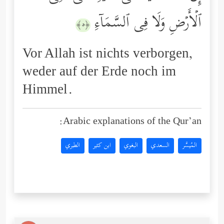
ٱلۡأَرۡضِ وَلَا فِی ٱلسَّمَاۤءِ
﴿٥﴾
Vor Allah ist nichts verborgen,
weder auf der Erde noch im
Himmel.
Arabic explanations of the Qur’an:
المُيسَّر
السعدي
البغوي
ابن كثير
الطبري