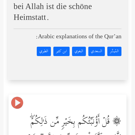
bei Allah ist die schöne
Heimstatt.
Arabic explanations of the Qur’an:
المُيسَّر
السعدي
البغوي
ابن كثير
الطبري
۞ قُلۡ أَؤُنَبِّئُكُم بِخَیۡرࣲ مِّن ذَ ٰ⁠لِكُمۡۖ