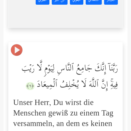
المُيسَّر
السعدي
البغوي
ابن كثير
الطبري
رَبَّنَاۤ إِنَّكَ جَامِعُ ٱلنَّاسِ لِیَوۡمࣲ لَّا رَیۡبَ
فِیهِۚ إِنَّ ٱللَّهَ لَا یُخۡلِفُ ٱلۡمِیعَادَ
﴿٩﴾
Unser Herr, Du wirst die
Menschen gewiß zu einem Tag
versammeln, an dem es keinen