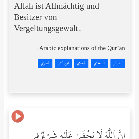
Allah ist Allmächtig und
Besitzer von
Vergeltungsgewalt.
Arabic explanations of the Qur’an:
المُيسَّر
السعدي
البغوي
ابن كثير
الطبري
إِنَّ ٱللَّهَ لَا یَخۡفَىٰ عَلَیۡهِ شَیۡءࣱ فِی