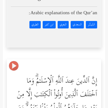
Arabic explanations of the Qur’an:
المُيسَّر
السعدي
البغوي
ابن كثير
الطبري
إِنَّ ٱلدِّینَ عِندَ ٱللَّهِ ٱلۡإِسۡلَـٰمُۗ وَمَا
ٱخۡتَلَفَ ٱلَّذِینَ أُوتُواْ ٱلۡكِتَـٰبَ إِلَّا مِنۢ