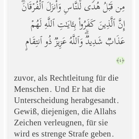
مِن قَبۡلُ هُدࣰى لِّلنَّاسِ وَأَنزَلَ ٱلۡفُرۡقَانَۗ
إِنَّ ٱلَّذِینَ كَفَرُواْ بِـَٔایَـٰتِ ٱللَّهِ لَهُمۡ
عَذَابࣱ شَدِیدࣱۗ وَٱللَّهُ عَزِیزࣱ ذُو ٱنتِقَامٍ
﴿٤﴾
zuvor, als Rechtleitung für die
Menschen. Und Er hat die
Unterscheidung herabgesandt.
Gewiß, diejenigen, die Allahs
Zeichen verleugnen, für sie
wird es strenge Strafe geben.