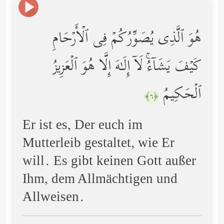
هُوَ ٱلَّذِی یُصَوِّرُكُمۡ فِی ٱلۡأَرۡحَامِ
كَیۡفَ یَشَاۤءُۚ لَاۤ إِلَـٰهَ إِلَّا هُوَ ٱلۡعَزِیزُ
ٱلۡحَكِیمُ
﴿٦﴾
Er ist es, Der euch im
Mutterleib gestaltet, wie Er
will. Es gibt keinen Gott außer
Ihm, dem Allmächtigen und
Allweisen.