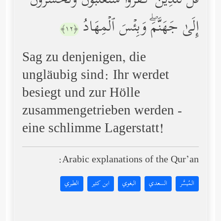
قُل لِّلَّذِینَ كَفَرُواْ سَتُغۡلَبُونَ وَتُحۡشَرُونَ
إِلَىٰ جَهَنَّمَۖ وَبِئۡسَ ٱلۡمِهَادُ
﴿١٢﴾
Sag zu denjenigen, die
ungläubig sind: Ihr werdet
besiegt und zur Hölle
zusammengetrieben werden -
eine schlimme Lagerstatt!
Arabic explanations of the Qur’an:
المُيسَّر
السعدي
البغوي
ابن كثير
الطبري