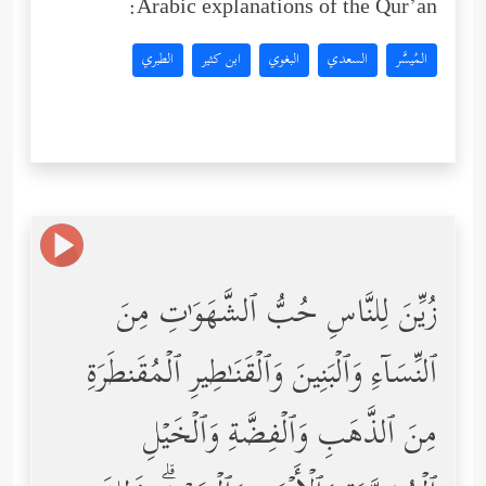
Arabic explanations of the Qur’an:
المُيسَّر
السعدي
البغوي
ابن كثير
الطبري
زُیِّنَ لِلنَّاسِ حُبُّ ٱلشَّهَوَ ٰ⁠تِ مِنَ
ٱلنِّسَاۤءِ وَٱلۡبَنِینَ وَٱلۡقَنَـٰطِیرِ ٱلۡمُقَنطَرَةِ
مِنَ ٱلذَّهَبِ وَٱلۡفِضَّةِ وَٱلۡخَیۡلِ