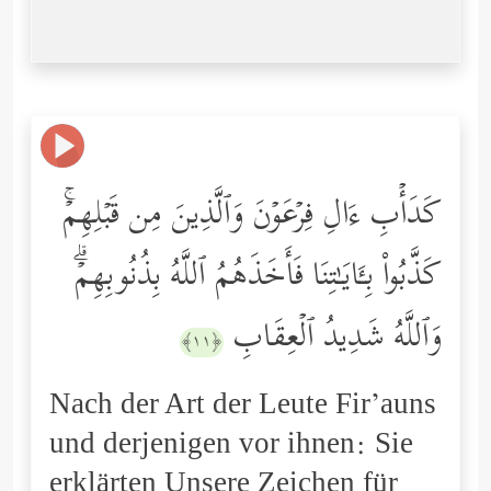
كَدَأۡبِ ءَالِ فِرۡعَوۡنَ وَٱلَّذِینَ مِن قَبۡلِهِمۡۚ
كَذَّبُواْ بِـَٔایَـٰتِنَا فَأَخَذَهُمُ ٱللَّهُ بِذُنُوبِهِمۡۗ
وَٱللَّهُ شَدِیدُ ٱلۡعِقَابِ
﴿١١﴾
Nach der Art der Leute Fir’auns
und derjenigen vor ihnen: Sie
erklärten Unsere Zeichen für