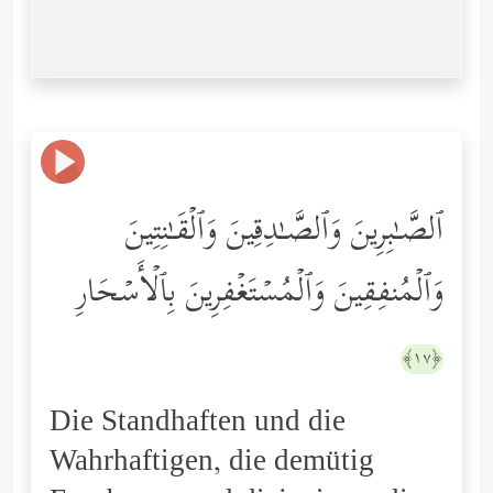
ٱلصَّـٰبِرِینَ وَٱلصَّـٰدِقِینَ وَٱلۡقَـٰنِتِینَ
وَٱلۡمُنفِقِینَ وَٱلۡمُسۡتَغۡفِرِینَ بِٱلۡأَسۡحَارِ
﴿١٧﴾
Die Standhaften und die
Wahrhaftigen, die demütig