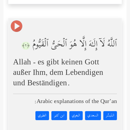
ٱللَّهُ لَاۤ إِلَـٰهَ إِلَّا هُوَ ٱلۡحَیُّ ٱلۡقَیُّومُ
﴿٢﴾
Allah - es gibt keinen Gott
außer Ihm, dem Lebendigen
und Beständigen.
Arabic explanations of the Qur’an:
المُيسَّر
السعدي
البغوي
ابن كثير
الطبري