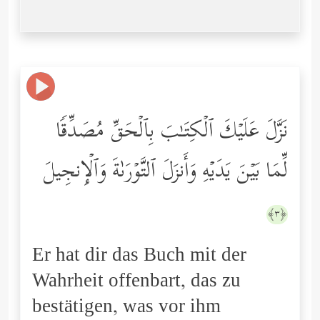
نَزَّلَ عَلَیۡكَ ٱلۡكِتَـٰبَ بِٱلۡحَقِّ مُصَدِّقࣰا
لِّمَا بَیۡنَ یَدَیۡهِ وَأَنزَلَ ٱلتَّوۡرَىٰةَ وَٱلۡإِنجِیلَ
﴿٣﴾
Er hat dir das Buch mit der
Wahrheit offenbart, das zu
bestätigen, was vor ihm