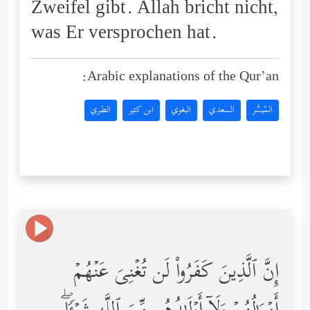
Zweifel gibt. Allah bricht nicht,
was Er versprochen hat.
Arabic explanations of the Qur’an:
المُيسَّر
السعدي
البغوي
ابن كثير
الطبري
إِنَّ ٱلَّذِینَ كَفَرُواْ لَن تُغۡنِیَ عَنۡهُمۡ