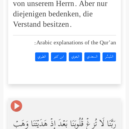
von unserem Herrn. Aber nur
diejenigen bedenken, die
Verstand besitzen.
Arabic explanations of the Qur’an:
المُيسَّر
السعدي
البغوي
ابن كثير
الطبري
رَبَّنَا لَا تُزِغۡ قُلُوبَنَا بَعۡدَ إِذۡ هَدَیۡتَنَا وَهَبۡ