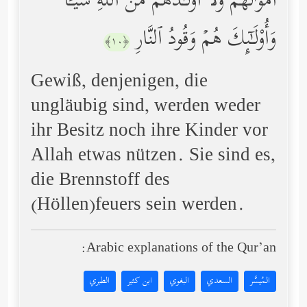
أَمۡوَ ٰ⁠لُهُمۡ وَلَاۤ أَوۡلَـٰدُهُم مِّنَ ٱللَّهِ شَیۡـࣰٔاۖ
وَأُوْلَـٰۤىِٕكَ هُمۡ وَقُودُ ٱلنَّارِ
﴿١٠﴾
Gewiß, denjenigen, die
ungläubig sind, werden weder
ihr Besitz noch ihre Kinder vor
Allah etwas nützen. Sie sind es,
die Brennstoff des
(Höllen)feuers sein werden.
Arabic explanations of the Qur’an:
المُيسَّر
السعدي
البغوي
ابن كثير
الطبري