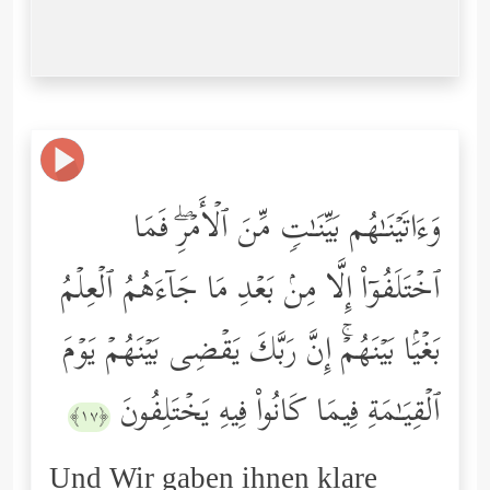
وَءَاتَیۡنَـٰهُم بَیِّنَـٰتࣲ مِّنَ ٱلۡأَمۡرِۖ فَمَا
ٱخۡتَلَفُوۤاْ إِلَّا مِنۢ بَعۡدِ مَا جَاۤءَهُمُ ٱلۡعِلۡمُ
بَغۡیَۢا بَیۡنَهُمۡۚ إِنَّ رَبَّكَ یَقۡضِی بَیۡنَهُمۡ یَوۡمَ
ٱلۡقِیَـٰمَةِ فِیمَا كَانُواْ فِیهِ یَخۡتَلِفُونَ
﴿١٧﴾
Und Wir gaben ihnen klare