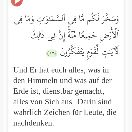
وَسَخَّرَ لَكُم مَّا فِی ٱلسَّمَـٰوَ ٰ⁠تِ وَمَا فِی
ٱلۡأَرۡضِ جَمِیعࣰا مِّنۡهُۚ إِنَّ فِی ذَ ٰ⁠لِكَ
لَـَٔایَـٰتࣲ لِّقَوۡمࣲ یَتَفَكَّرُونَ
﴿١٣﴾
Und Er hat euch alles, was in
den Himmeln und was auf der
Erde ist, dienstbar gemacht,
alles von Sich aus. Darin sind
wahrlich Zeichen für Leute, die
nachdenken.