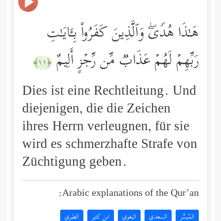
هَـٰذَا هُدࣰىۖ وَٱلَّذِینَ كَفَرُواْ بِـَٔایَـٰتِ
رَبِّهِمۡ لَهُمۡ عَذَابࣱ مِّن رِّجۡزٍ أَلِیمٌ
﴿١١﴾
Dies ist eine Rechtleitung. Und
diejenigen, die die Zeichen
ihres Herrn verleugnen, für sie
wird es schmerzhafte Strafe von
Züchtigung geben.
Arabic explanations of the Qur’an:
المُيسَّر
السعدي
البغوي
ابن كثير
الطبري