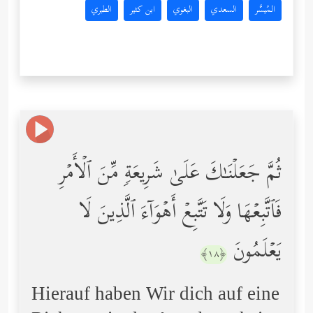
المُيسَّر
السعدي
البغوي
ابن كثير
الطبري
ثُمَّ جَعَلۡنَـٰكَ عَلَىٰ شَرِیعَةࣲ مِّنَ ٱلۡأَمۡرِ
فَٱتَّبِعۡهَا وَلَا تَتَّبِعۡ أَهۡوَاۤءَ ٱلَّذِینَ لَا
یَعۡلَمُونَ
﴿١٨﴾
Hierauf haben Wir dich auf eine