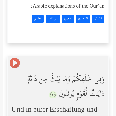
Arabic explanations of the Qur’an:
المُيسَّر
السعدي
البغوي
ابن كثير
الطبري
وَفِی خَلۡقِكُمۡ وَمَا یَبُثُّ مِن دَاۤبَّةٍ
ءَایَـٰتࣱ لِّقَوۡمࣲ یُوقِنُونَ
﴿٤﴾
Und in eurer Erschaffung und