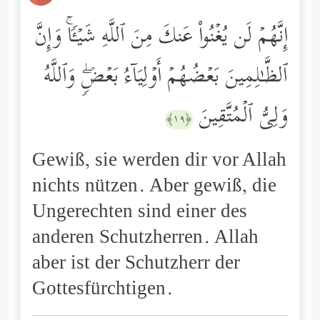
إِنَّهُمۡ لَن یُغۡنُواْ عَنكَ مِنَ ٱللَّهِ شَیۡـࣰٔاۚ وَإِنَّ
ٱلظَّـٰلِمِینَ بَعۡضُهُمۡ أَوۡلِیَاۤءُ بَعۡضࣲۖ وَٱللَّهُ
وَلِیُّ ٱلۡمُتَّقِینَ
﴿١٩﴾
Gewiß, sie werden dir vor Allah
nichts nützen. Aber gewiß, die
Ungerechten sind einer des
anderen Schutzherren. Allah
aber ist der Schutzherr der
Gottesfürchtigen.