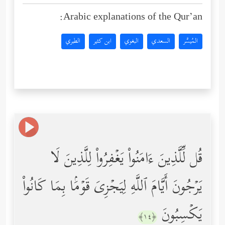
Arabic explanations of the Qur’an:
المُيسَّر
السعدي
البغوي
ابن كثير
الطبري
قُل لِّلَّذِینَ ءَامَنُواْ یَغۡفِرُواْ لِلَّذِینَ لَا
یَرۡجُونَ أَیَّامَ ٱللَّهِ لِیَجۡزِیَ قَوۡمَۢا بِمَا كَانُواْ
یَكۡسِبُونَ
﴿١٤﴾