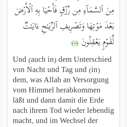
مِنَ ٱلسَّمَاۤءِ مِن رِّزۡقࣲ فَأَحۡیَا بِهِ ٱلۡأَرۡضَ
بَعۡدَ مَوۡتِهَا وَتَصۡرِیفِ ٱلرِّیَـٰحِ ءَایَـٰتࣱ
لِّقَوۡمࣲ یَعۡقِلُونَ
﴿٥﴾
Und (auch in) dem Unterschied
von Nacht und Tag und (in)
dem, was Allah an Versorgung
vom Himmel herabkommen
läßt und dann damit die Erde
nach ihrem Tod wieder lebendig
macht, und im Wechsel der