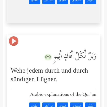
المُيسَّر
السعدي
البغوي
ابن كثير
الطبري
وَیۡلࣱ لِّكُلِّ أَفَّاكٍ أَثِیمࣲ
﴿٧﴾
Wehe jedem durch und durch
sündigen Lügner,
Arabic explanations of the Qur’an:
المُيسَّر
السعدي
البغوي
ابن كثير
الطبري