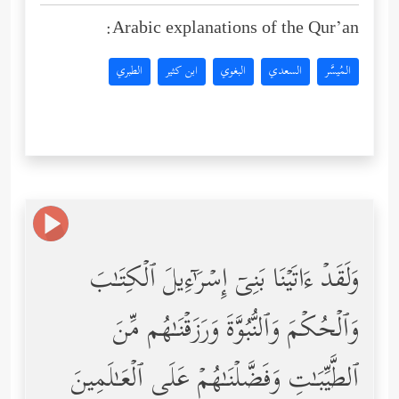
Arabic explanations of the Qur’an:
المُيسَّر
السعدي
البغوي
ابن كثير
الطبري
وَلَقَدۡ ءَاتَیۡنَا بَنِیۤ إِسۡرَ ٰ⁠ۤءِیلَ ٱلۡكِتَـٰبَ
وَٱلۡحُكۡمَ وَٱلنُّبُوَّةَ وَرَزَقۡنَـٰهُم مِّنَ
ٱلطَّیِّبَـٰتِ وَفَضَّلۡنَـٰهُمۡ عَلَى ٱلۡعَـٰلَمِینَ