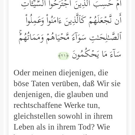
أَمۡ حَسِبَ ٱلَّذِینَ ٱجۡتَرَحُواْ ٱلسَّیِّـَٔاتِ
أَن نَّجۡعَلَهُمۡ كَٱلَّذِینَ ءَامَنُواْ وَعَمِلُواْ
ٱلصَّـٰلِحَـٰتِ سَوَاۤءࣰ مَّحۡیَاهُمۡ وَمَمَاتُهُمۡۚ
سَاۤءَ مَا یَحۡكُمُونَ
﴿٢١﴾
Oder meinen diejenigen, die
böse Taten verüben, daß Wir sie
denjenigen, die glauben und
rechtschaffene Werke tun,
gleichstellen sowohl in ihrem
Leben als in ihrem Tod? Wie