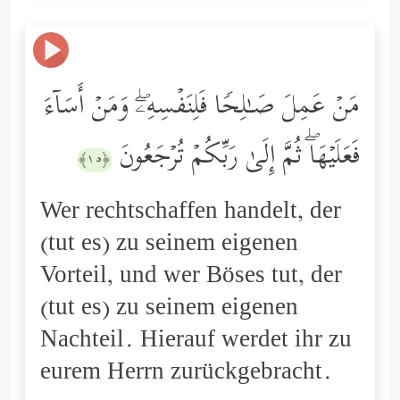
مَنۡ عَمِلَ صَـٰلِحࣰا فَلِنَفۡسِهِۦۖ وَمَنۡ أَسَاۤءَ
فَعَلَیۡهَاۖ ثُمَّ إِلَىٰ رَبِّكُمۡ تُرۡجَعُونَ
﴿١٥﴾
Wer rechtschaffen handelt, der
(tut es) zu seinem eigenen
Vorteil, und wer Böses tut, der
(tut es) zu seinem eigenen
Nachteil. Hierauf werdet ihr zu
eurem Herrn zurückgebracht.