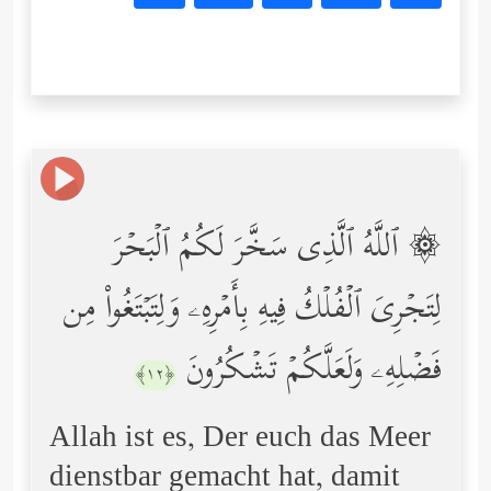
۞ ٱللَّهُ ٱلَّذِی سَخَّرَ لَكُمُ ٱلۡبَحۡرَ
لِتَجۡرِیَ ٱلۡفُلۡكُ فِیهِ بِأَمۡرِهِۦ وَلِتَبۡتَغُواْ مِن
فَضۡلِهِۦ وَلَعَلَّكُمۡ تَشۡكُرُونَ
﴿١٢﴾
Allah ist es, Der euch das Meer
dienstbar gemacht hat, damit