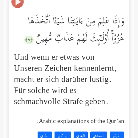
وَإِذَا عَلِمَ مِنۡ ءَایَـٰتِنَا شَیۡـًٔا ٱتَّخَذَهَا
هُزُوًاۚ أُوْلَـٰۤىِٕكَ لَهُمۡ عَذَابࣱ مُّهِینࣱ
﴿٩﴾
Und wenn er etwas von
Unseren Zeichen kennenlernt,
macht er sich darüber lustig.
Für solche wird es
schmachvolle Strafe geben.
Arabic explanations of the Qur’an:
المُيسَّر
السعدي
البغوي
ابن كثير
الطبري