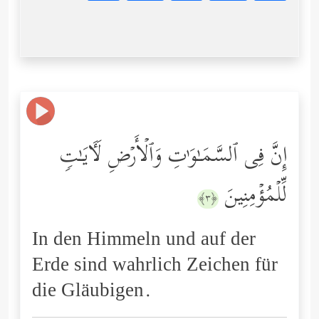
إِنَّ فِی ٱلسَّمَـٰوَ ٰ⁠تِ وَٱلۡأَرۡضِ لَـَٔایَـٰتࣲ
لِّلۡمُؤۡمِنِینَ
﴿٣﴾
In den Himmeln und auf der
Erde sind wahrlich Zeichen für
die Gläubigen.