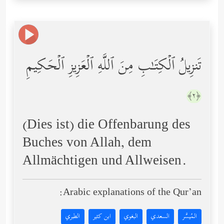
تَنزِیلُ ٱلۡكِتَـٰبِ مِنَ ٱللَّهِ ٱلۡعَزِیزِ ٱلۡحَكِیمِ
﴿٢﴾
(Dies ist) die Offenbarung des
Buches von Allah, dem
Allmächtigen und Allweisen.
Arabic explanations of the Qur’an:
المُيسَّر
السعدي
البغوي
ابن كثير
الطبري