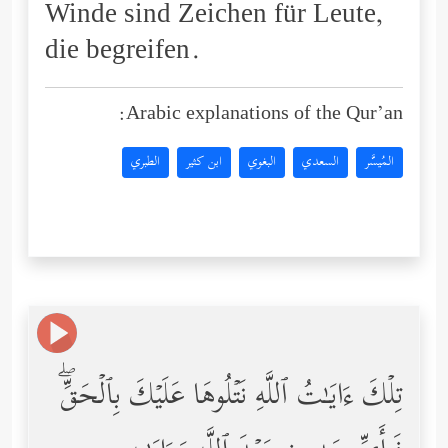
Winde sind Zeichen für Leute,
die begreifen.
Arabic explanations of the Qur’an:
المُيسَّر
السعدي
البغوي
ابن كثير
الطبري
تِلۡكَ ءَایَـٰتُ ٱللَّهِ نَتۡلُوهَا عَلَیۡكَ بِٱلۡحَقِّۖ