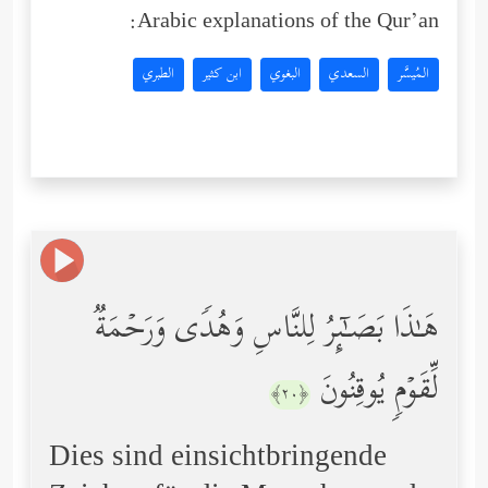
Arabic explanations of the Qur’an:
المُيسَّر
السعدي
البغوي
ابن كثير
الطبري
هَـٰذَا بَصَـٰۤىِٕرُ لِلنَّاسِ وَهُدࣰى وَرَحۡمَةࣱ
لِّقَوۡمࣲ یُوقِنُونَ
﴿٢٠﴾
Dies sind einsichtbringende