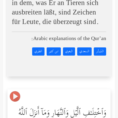
in dem, was Er an Tieren sich
ausbreiten läßt, sind Zeichen
für Leute, die überzeugt sind.
Arabic explanations of the Qur’an:
المُيسَّر
السعدي
البغوي
ابن كثير
الطبري
وَٱخۡتِلَـٰفِ ٱلَّیۡلِ وَٱلنَّهَارِ وَمَاۤ أَنزَلَ ٱللَّهُ