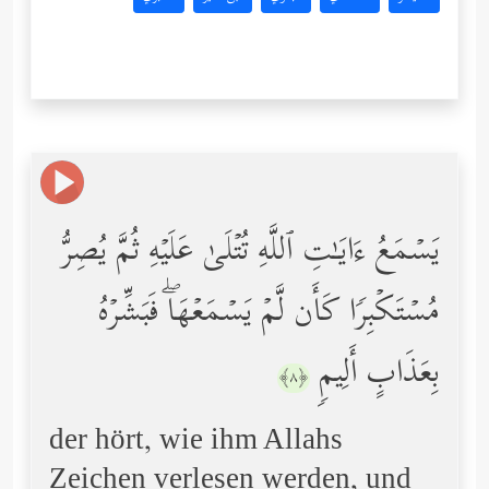
یَسۡمَعُ ءَایَـٰتِ ٱللَّهِ تُتۡلَىٰ عَلَیۡهِ ثُمَّ یُصِرُّ
مُسۡتَكۡبِرࣰا كَأَن لَّمۡ یَسۡمَعۡهَاۖ فَبَشِّرۡهُ
بِعَذَابٍ أَلِیمࣲ
﴿٨﴾
der hört, wie ihm Allahs
Zeichen verlesen werden, und