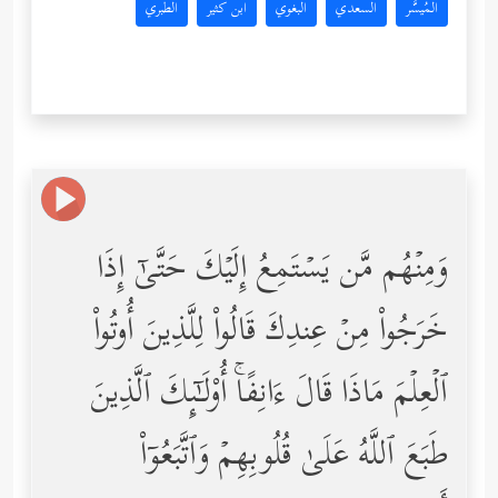
المُيسَّر
السعدي
البغوي
ابن كثير
الطبري
وَمِنۡهُم مَّن یَسۡتَمِعُ إِلَیۡكَ حَتَّىٰۤ إِذَا
خَرَجُواْ مِنۡ عِندِكَ قَالُواْ لِلَّذِینَ أُوتُواْ
ٱلۡعِلۡمَ مَاذَا قَالَ ءَانِفًاۚ أُوْلَـٰۤىِٕكَ ٱلَّذِینَ
طَبَعَ ٱللَّهُ عَلَىٰ قُلُوبِهِمۡ وَٱتَّبَعُوۤاْ