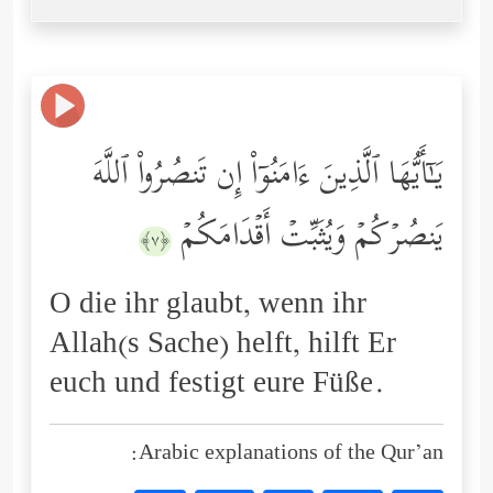
یَـٰۤأَیُّهَا ٱلَّذِینَ ءَامَنُوۤاْ إِن تَنصُرُواْ ٱللَّهَ
یَنصُرۡكُمۡ وَیُثَبِّتۡ أَقۡدَامَكُمۡ
﴿٧﴾
O die ihr glaubt, wenn ihr
Allah(s Sache) helft, hilft Er
euch und festigt eure Füße.
Arabic explanations of the Qur’an: