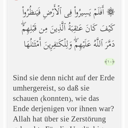
۞ أَفَلَمۡ یَسِیرُواْ فِی ٱلۡأَرۡضِ فَیَنظُرُواْ
كَیۡفَ كَانَ عَـٰقِبَةُ ٱلَّذِینَ مِن قَبۡلِهِمۡۖ
دَمَّرَ ٱللَّهُ عَلَیۡهِمۡۖ وَلِلۡكَـٰفِرِینَ أَمۡثَـٰلُهَا
﴿١٠﴾
Sind sie denn nicht auf der Erde
umhergereist, so daß sie
schauen (konnten), wie das
Ende derjenigen vor ihnen war?
Allah hat über sie Zerstörung