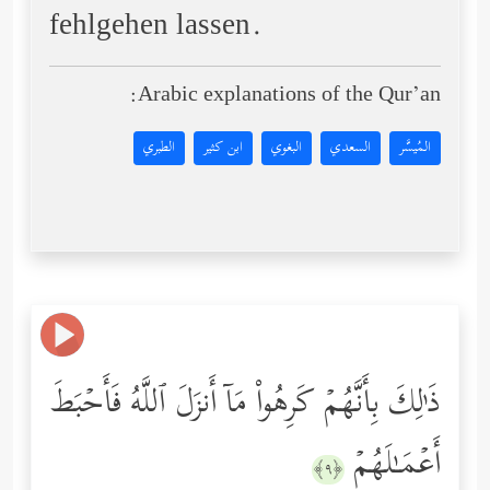
fehlgehen lassen.
Arabic explanations of the Qur’an:
المُيسَّر
السعدي
البغوي
ابن كثير
الطبري
ذَ ٰ⁠لِكَ بِأَنَّهُمۡ كَرِهُواْ مَاۤ أَنزَلَ ٱللَّهُ فَأَحۡبَطَ
أَعۡمَـٰلَهُمۡ
﴿٩﴾