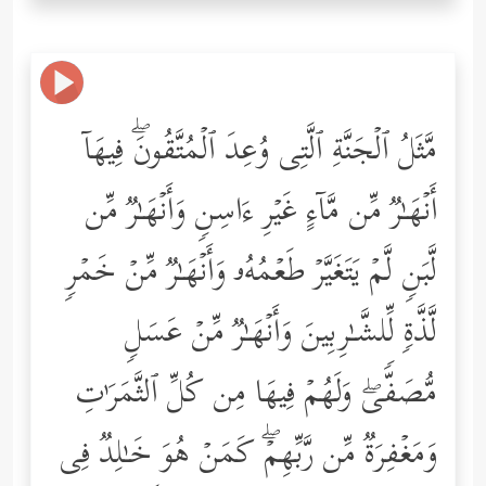
مَّثَلُ ٱلۡجَنَّةِ ٱلَّتِی وُعِدَ ٱلۡمُتَّقُونَۖ فِیهَاۤ
أَنۡهَـٰرࣱ مِّن مَّاۤءٍ غَیۡرِ ءَاسِنࣲ وَأَنۡهَـٰرࣱ مِّن
لَّبَنࣲ لَّمۡ یَتَغَیَّرۡ طَعۡمُهُۥ وَأَنۡهَـٰرࣱ مِّنۡ خَمۡرࣲ
لَّذَّةࣲ لِّلشَّـٰرِبِینَ وَأَنۡهَـٰرࣱ مِّنۡ عَسَلࣲ
مُّصَفࣰّىۖ وَلَهُمۡ فِیهَا مِن كُلِّ ٱلثَّمَرَ ٰ⁠تِ
وَمَغۡفِرَةࣱ مِّن رَّبِّهِمۡۖ كَمَنۡ هُوَ خَـٰلِدࣱ فِی