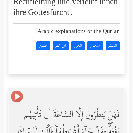
Rechtleitung und verleiht ihnen
ihre Gottesfurcht.
Arabic explanations of the Qur’an:
المُيسَّر
السعدي
البغوي
ابن كثير
الطبري
فَهَلۡ یَنظُرُونَ إِلَّا ٱلسَّاعَةَ أَن تَأۡتِیَهُم
بَغۡتَةࣰۖ فَقَدۡ جَاۤءَ أَشۡرَاطُهَاۚ فَأَنَّىٰ لَهُمۡ إِذَا