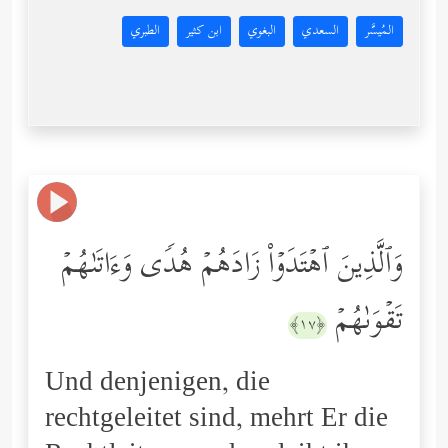
المُيسَّر
السعدي
البغوي
ابن كثير
الطبري
وَٱلَّذِینَ ٱهۡتَدَوۡاْ زَادَهُمۡ هُدࣰى وَءَاتَىٰهُمۡ
تَقۡوَىٰهُمۡ
﴿١٧﴾
Und denjenigen, die
rechtgeleitet sind, mehrt Er die