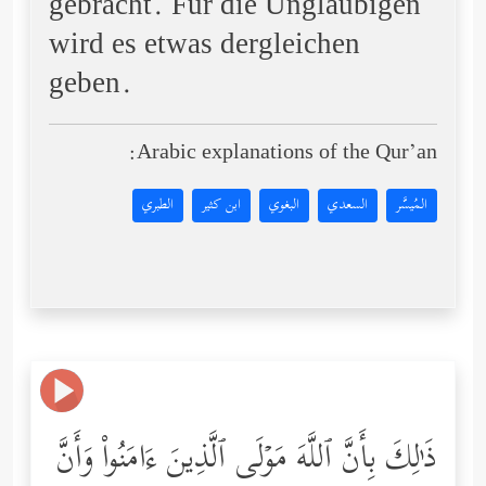
gebracht. Für die Ungläubigen
wird es etwas dergleichen
geben.
Arabic explanations of the Qur’an:
المُيسَّر
السعدي
البغوي
ابن كثير
الطبري
ذَ ٰ⁠لِكَ بِأَنَّ ٱللَّهَ مَوۡلَى ٱلَّذِینَ ءَامَنُواْ وَأَنَّ