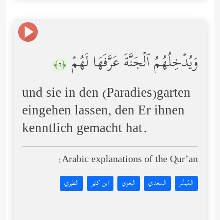
وَیُدۡخِلُهُمُ ٱلۡجَنَّةَ عَرَّفَهَا لَهُمۡ
﴿٦﴾
und sie in den (Paradies)garten
eingehen lassen, den Er ihnen
kenntlich gemacht hat.
Arabic explanations of the Qur’an:
المُيسَّر
السعدي
البغوي
ابن كثير
الطبري