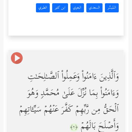
المُيسَّر
السعدي
البغوي
ابن كثير
الطبري
وَٱلَّذِینَ ءَامَنُواْ وَعَمِلُواْ ٱلصَّـٰلِحَـٰتِ
وَءَامَنُواْ بِمَا نُزِّلَ عَلَىٰ مُحَمَّدࣲ وَهُوَ
ٱلۡحَقُّ مِن رَّبِّهِمۡ كَفَّرَ عَنۡهُمۡ سَیِّـَٔاتِهِمۡ
وَأَصۡلَحَ بَالَهُمۡ
﴿٢﴾