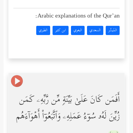
Arabic explanations of the Qur’an:
المُيسَّر
السعدي
البغوي
ابن كثير
الطبري
أَفَمَن كَانَ عَلَىٰ بَیِّنَةࣲ مِّن رَّبِّهِۦ كَمَن
زُیِّنَ لَهُۥ سُوۤءُ عَمَلِهِۦ وَٱتَّبَعُوۤاْ أَهۡوَاۤءَهُم