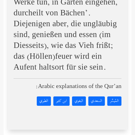
Werke tun, in Gärten eingehen,
durcheilt von Bächen’.
Diejenigen aber, die ungläubig
sind, genießen und essen (im
Diesseits), wie das Vieh frißt;
das (Höllen)feuer wird ein
Aufent haltsort für sie sein.
Arabic explanations of the Qur’an:
المُيسَّر
السعدي
البغوي
ابن كثير
الطبري