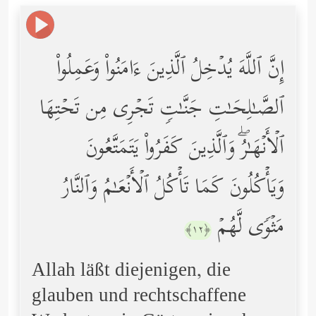
إِنَّ ٱللَّهَ یُدۡخِلُ ٱلَّذِینَ ءَامَنُواْ وَعَمِلُواْ
ٱلصَّـٰلِحَـٰتِ جَنَّـٰتࣲ تَجۡرِی مِن تَحۡتِهَا
ٱلۡأَنۡهَـٰرُۖ وَٱلَّذِینَ كَفَرُواْ یَتَمَتَّعُونَ
وَیَأۡكُلُونَ كَمَا تَأۡكُلُ ٱلۡأَنۡعَـٰمُ وَٱلنَّارُ
مَثۡوࣰى لَّهُمۡ
﴿١٢﴾
Allah läßt diejenigen, die
glauben und rechtschaffene