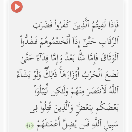
فَإِذَا لَقِیتُمُ ٱلَّذِینَ كَفَرُواْ فَضَرۡبَ
ٱلرِّقَابِ حَتَّىٰۤ إِذَاۤ أَثۡخَنتُمُوهُمۡ فَشُدُّواْ
ٱلۡوَثَاقَ فَإِمَّا مَنَّۢا بَعۡدُ وَإِمَّا فِدَاۤءً حَتَّىٰ
تَضَعَ ٱلۡحَرۡبُ أَوۡزَارَهَاۚ ذَ ٰ⁠لِكَۖ وَلَوۡ یَشَاۤءُ
ٱللَّهُ لَٱنتَصَرَ مِنۡهُمۡ وَلَـٰكِن لِّیَبۡلُوَاْ
بَعۡضَكُم بِبَعۡضࣲۗ وَٱلَّذِینَ قُتِلُواْ فِی
سَبِیلِ ٱللَّهِ فَلَن یُضِلَّ أَعۡمَـٰلَهُمۡ
﴿٤﴾