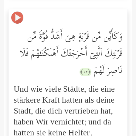
وَكَأَیِّن مِّن قَرۡیَةٍ هِیَ أَشَدُّ قُوَّةࣰ مِّن
قَرۡیَتِكَ ٱلَّتِیۤ أَخۡرَجَتۡكَ أَهۡلَكۡنَـٰهُمۡ فَلَا
نَاصِرَ لَهُمۡ
﴿١٣﴾
Und wie viele Städte, die eine
stärkere Kraft hatten als deine
Stadt, die dich vertrieben hat,
haben Wir vernichtet; und da
hatten sie keine Helfer.