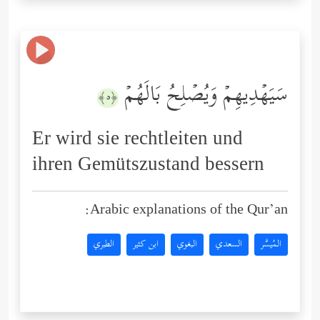
سَیَهۡدِیهِمۡ وَیُصۡلِحُ بَالَهُمۡ
﴿٥﴾
Er wird sie rechtleiten und
ihren Gemütszustand bessern
Arabic explanations of the Qur’an:
المُيسَّر
السعدي
البغوي
ابن كثير
الطبري