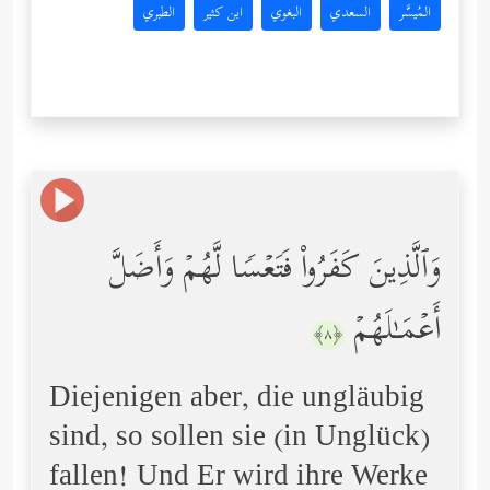
المُيسَّر
السعدي
البغوي
ابن كثير
الطبري
وَٱلَّذِینَ كَفَرُواْ فَتَعۡسࣰا لَّهُمۡ وَأَضَلَّ
أَعۡمَـٰلَهُمۡ
﴿٨﴾
Diejenigen aber, die ungläubig
sind, so sollen sie (in Unglück)
fallen! Und Er wird ihre Werke