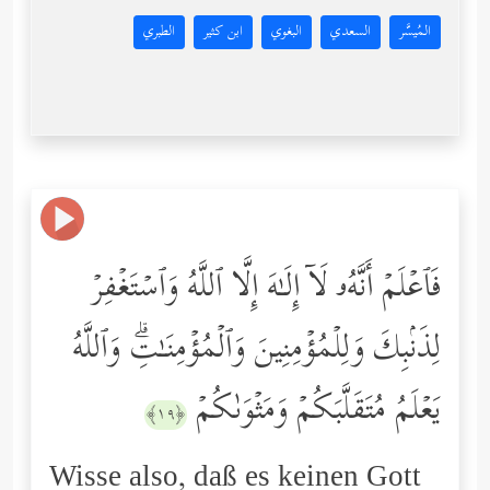
المُيسَّر
السعدي
البغوي
ابن كثير
الطبري
فَٱعۡلَمۡ أَنَّهُۥ لَاۤ إِلَـٰهَ إِلَّا ٱللَّهُ وَٱسۡتَغۡفِرۡ
لِذَنۢبِكَ وَلِلۡمُؤۡمِنِینَ وَٱلۡمُؤۡمِنَـٰتِۗ وَٱللَّهُ
یَعۡلَمُ مُتَقَلَّبَكُمۡ وَمَثۡوَىٰكُمۡ
﴿١٩﴾
Wisse also, daß es keinen Gott