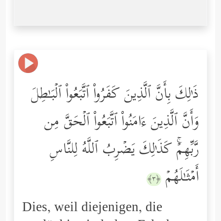
ذَ ٰ⁠لِكَ بِأَنَّ ٱلَّذِینَ كَفَرُواْ ٱتَّبَعُواْ ٱلۡبَـٰطِلَ
وَأَنَّ ٱلَّذِینَ ءَامَنُواْ ٱتَّبَعُواْ ٱلۡحَقَّ مِن
رَّبِّهِمۡۚ كَذَ ٰ⁠لِكَ یَضۡرِبُ ٱللَّهُ لِلنَّاسِ
أَمۡثَـٰلَهُمۡ
﴿٣﴾
Dies, weil diejenigen, die