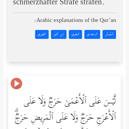
schmerzhafter Strafe strafen.
Arabic explanations of the Qur’an:
المُيسَّر
السعدي
البغوي
ابن كثير
الطبري
لَّیۡسَ عَلَى ٱلۡأَعۡمَىٰ حَرَجࣱ وَلَا عَلَى
ٱلۡأَعۡرَجِ حَرَجࣱ وَلَا عَلَى ٱلۡمَرِیضِ حَرَجࣱۗ