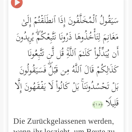
سَیَقُولُ ٱلۡمُخَلَّفُونَ إِذَا ٱنطَلَقۡتُمۡ إِلَىٰ
مَغَانِمَ لِتَأۡخُذُوهَا ذَرُونَا نَتَّبِعۡكُمۡۖ یُرِیدُونَ
أَن یُبَدِّلُواْ كَلَـٰمَ ٱللَّهِۚ قُل لَّن تَتَّبِعُونَا
كَذَ ٰ⁠لِكُمۡ قَالَ ٱللَّهُ مِن قَبۡلُۖ فَسَیَقُولُونَ
بَلۡ تَحۡسُدُونَنَاۚ بَلۡ كَانُواْ لَا یَفۡقَهُونَ إِلَّا
قَلِیلࣰا
﴿١٥﴾
Die Zurückgelassenen werden,