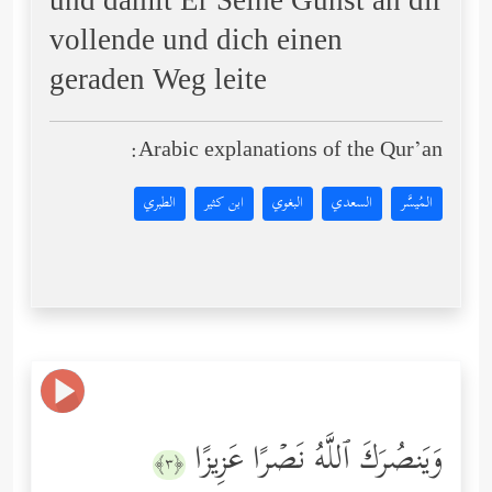
und damit Er Seine Gunst an dir
vollende und dich einen
geraden Weg leite
Arabic explanations of the Qur’an:
المُيسَّر
السعدي
البغوي
ابن كثير
الطبري
وَیَنصُرَكَ ٱللَّهُ نَصۡرًا عَزِیزًا
﴿٣﴾