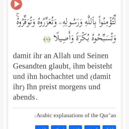
لِّتُؤۡمِنُواْ بِٱللَّهِ وَرَسُولِهِۦ وَتُعَزِّرُوهُ وَتُوَقِّرُوهُۚ
وَتُسَبِّحُوهُ بُكۡرَةࣰ وَأَصِیلًا
﴿٩﴾
damit ihr an Allah und Seinen
Gesandten glaubt, ihm beisteht
und ihn hochachtet und (damit
ihr) Ihn preist morgens und
abends.
Arabic explanations of the Qur’an: