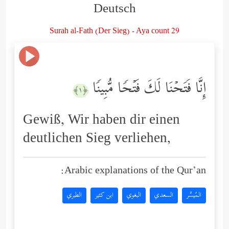
Deutsch
Surah al-Fath (Der Sieg) - Aya count 29
إِنَّا فَتَحۡنَا لَكَ فَتۡحࣰا مُّبِینࣰا
﴿١﴾
Gewiß, Wir haben dir einen
deutlichen Sieg verliehen,
Arabic explanations of the Qur’an:
المُيسَّر
السعدي
البغوي
ابن كثير
الطبري