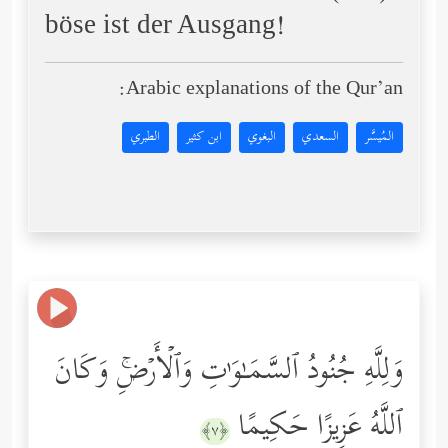
böse ist der Ausgang!
Arabic explanations of the Qur’an:
المُيسَّر
السعدي
البغوي
ابن كثير
الطبري
وَلِلَّهِ جُنُودُ ٱلسَّمَـٰوَ ٰ⁠تِ وَٱلۡأَرۡضِۚ وَكَانَ
ٱللَّهُ عَزِیزًا حَكِیمًا
﴿٧﴾