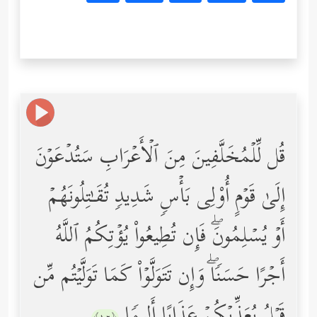
قُل لِّلۡمُخَلَّفِینَ مِنَ ٱلۡأَعۡرَابِ سَتُدۡعَوۡنَ
إِلَىٰ قَوۡمٍ أُوْلِی بَأۡسࣲ شَدِیدࣲ تُقَـٰتِلُونَهُمۡ
أَوۡ یُسۡلِمُونَۖ فَإِن تُطِیعُواْ یُؤۡتِكُمُ ٱللَّهُ
أَجۡرًا حَسَنࣰاۖ وَإِن تَتَوَلَّوۡاْ كَمَا تَوَلَّیۡتُم مِّن