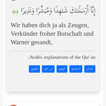
إِنَّاۤ أَرۡسَلۡنَـٰكَ شَـٰهِدࣰا وَمُبَشِّرࣰا وَنَذِیرࣰا
﴿٨﴾
Wir haben dich ja als Zeugen,
Verkünder froher Botschaft und
Warner gesandt,
Arabic explanations of the Qur’an:
المُيسَّر
السعدي
البغوي
ابن كثير
الطبري