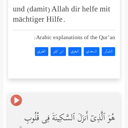
und (damit) Allah dir helfe mit
mächtiger Hilfe.
Arabic explanations of the Qur’an:
المُيسَّر
السعدي
البغوي
ابن كثير
الطبري
هُوَ ٱلَّذِیۤ أَنزَلَ ٱلسَّكِینَةَ فِی قُلُوبِ