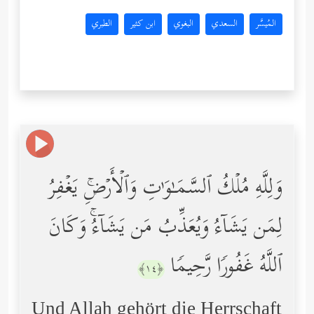
المُيسَّر
السعدي
البغوي
ابن كثير
الطبري
وَلِلَّهِ مُلۡكُ ٱلسَّمَـٰوَ ٰ⁠تِ وَٱلۡأَرۡضِۚ یَغۡفِرُ
لِمَن یَشَاۤءُ وَیُعَذِّبُ مَن یَشَاۤءُۚ وَكَانَ
ٱللَّهُ غَفُورࣰا رَّحِیمࣰا
﴿١٤﴾
Und Allah gehört die Herrschaft