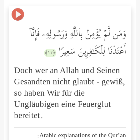
وَمَن لَّمۡ یُؤۡمِنۢ بِٱللَّهِ وَرَسُولِهِۦ فَإِنَّاۤ
أَعۡتَدۡنَا لِلۡكَـٰفِرِینَ سَعِیرࣰا
﴿١٣﴾
Doch wer an Allah und Seinen
Gesandten nicht glaubt - gewiß,
so haben Wir für die
Ungläubigen eine Feuerglut
bereitet.
Arabic explanations of the Qur’an: