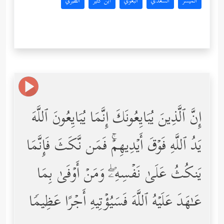
المُيسَّر
السعدي
البغوي
ابن كثير
الطبري
إِنَّ ٱلَّذِینَ یُبَایِعُونَكَ إِنَّمَا یُبَایِعُونَ ٱللَّهَ
یَدُ ٱللَّهِ فَوۡقَ أَیۡدِیهِمۡۚ فَمَن نَّكَثَ فَإِنَّمَا
یَنكُثُ عَلَىٰ نَفۡسِهِۦۖ وَمَنۡ أَوۡفَىٰ بِمَا
عَـٰهَدَ عَلَیۡهُ ٱللَّهَ فَسَیُؤۡتِیهِ أَجۡرًا عَظِیمࣰا