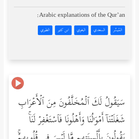
Arabic explanations of the Qur’an:
المُيسَّر
السعدي
البغوي
ابن كثير
الطبري
سَیَقُولُ لَكَ ٱلۡمُخَلَّفُونَ مِنَ ٱلۡأَعۡرَابِ
شَغَلَتۡنَاۤ أَمۡوَ ٰ⁠لُنَا وَأَهۡلُونَا فَٱسۡتَغۡفِرۡ لَنَاۚ
یَقُولُونَ بِأَلۡسِنَتِهِم مَّا لَیۡسَ فِی قُلُوبِهِمۡۚ