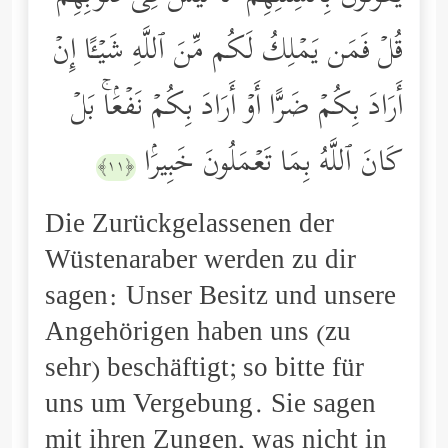
قُلۡ فَمَن یَمۡلِكُ لَكُم مِّنَ ٱللَّهِ شَیۡـًٔا إِنۡ
أَرَادَ بِكُمۡ ضَرًّا أَوۡ أَرَادَ بِكُمۡ نَفۡعَۢاۚ بَلۡ
كَانَ ٱللَّهُ بِمَا تَعۡمَلُونَ خَبِیرَۢا
﴿١١﴾
Die Zurückgelassenen der
Wüstenaraber werden zu dir
sagen: Unser Besitz und unsere
Angehörigen haben uns (zu
sehr) beschäftigt; so bitte für
uns um Vergebung. Sie sagen
mit ihren Zungen, was nicht in