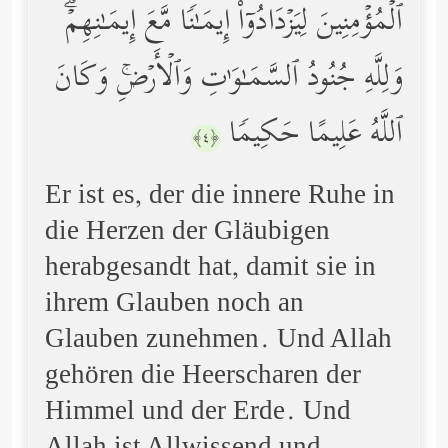
ٱلۡمُؤۡمِنِینَ لِیَزۡدَادُوۤاْ إِیمَـٰنࣰا مَّعَ إِیمَـٰنِهِمۡۗ
وَلِلَّهِ جُنُودُ ٱلسَّمَـٰوَ ٰ⁠تِ وَٱلۡأَرۡضِۚ وَكَانَ
ٱللَّهُ عَلِیمًا حَكِیمࣰا
﴿٤﴾
Er ist es, der die innere Ruhe in
die Herzen der Gläubigen
herabgesandt hat, damit sie in
ihrem Glauben noch an
Glauben zunehmen. Und Allah
gehören die Heerscharen der
Himmel und der Erde. Und