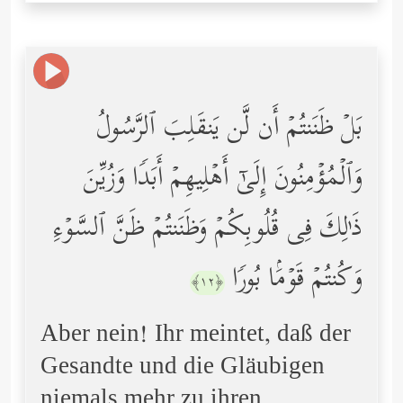
بَلۡ ظَنَنتُمۡ أَن لَّن یَنقَلِبَ ٱلرَّسُولُ
وَٱلۡمُؤۡمِنُونَ إِلَىٰۤ أَهۡلِیهِمۡ أَبَدࣰا وَزُیِّنَ
ذَ ٰ⁠لِكَ فِی قُلُوبِكُمۡ وَظَنَنتُمۡ ظَنَّ ٱلسَّوۡءِ
وَكُنتُمۡ قَوۡمَۢا بُورࣰا
﴿١٢﴾
Aber nein! Ihr meintet, daß der
Gesandte und die Gläubigen
niemals mehr zu ihren