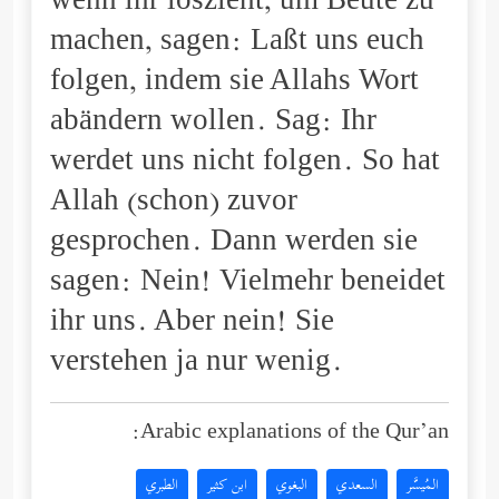
wenn ihr loszieht, um Beute zu
machen, sagen: Laßt uns euch
folgen, indem sie Allahs Wort
abändern wollen. Sag: Ihr
werdet uns nicht folgen. So hat
Allah (schon) zuvor
gesprochen. Dann werden sie
sagen: Nein! Vielmehr beneidet
ihr uns. Aber nein! Sie
verstehen ja nur wenig.
Arabic explanations of the Qur’an:
المُيسَّر
السعدي
البغوي
ابن كثير
الطبري