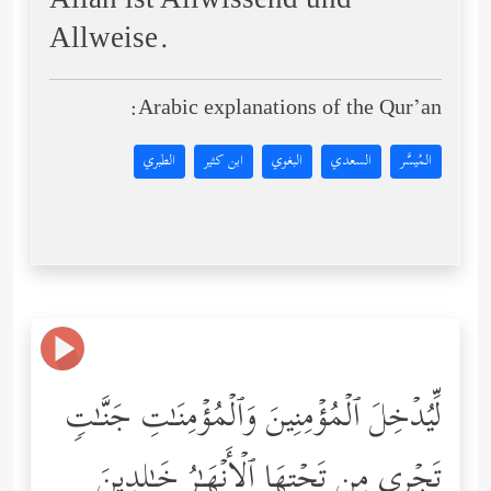
Allah ist Allwissend und
Allweise.
Arabic explanations of the Qur’an:
المُيسَّر
السعدي
البغوي
ابن كثير
الطبري
لِّیُدۡخِلَ ٱلۡمُؤۡمِنِینَ وَٱلۡمُؤۡمِنَـٰتِ جَنَّـٰتࣲ
تَجۡرِی مِن تَحۡتِهَا ٱلۡأَنۡهَـٰرُ خَـٰلِدِینَ