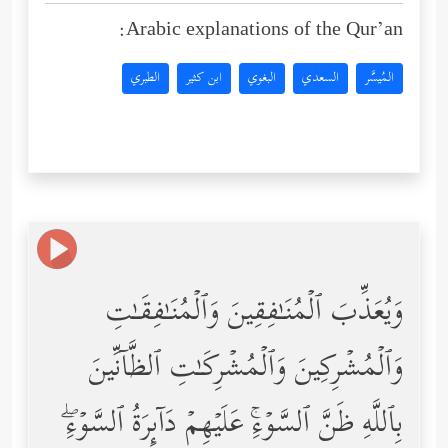
Arabic explanations of the Qur’an:
المُيسَّر
السعدي
البغوي
ابن كثير
الطبري
وَیُعَذِّبَ ٱلۡمُنَـٰفِقِینَ وَٱلۡمُنَـٰفِقَـٰتِ
وَٱلۡمُشۡرِكِینَ وَٱلۡمُشۡرِكَـٰتِ ٱلظَّاۤنِّینَ
بِٱللَّهِ ظَنَّ ٱلسَّوۡءِۚ عَلَیۡهِمۡ دَاۤىِٕرَةُ ٱلسَّوۡءِۖ