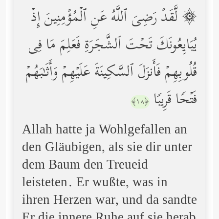
۞ لَّقَدۡ رَضِیَ ٱللَّهُ عَنِ ٱلۡمُؤۡمِنِینَ إِذۡ
یُبَایِعُونَكَ تَحۡتَ ٱلشَّجَرَةِ فَعَلِمَ مَا فِی
قُلُوبِهِمۡ فَأَنزَلَ ٱلسَّكِینَةَ عَلَیۡهِمۡ وَأَثَـٰبَهُمۡ
فَتۡحࣰا قَرِیبࣰا
﴿١٨﴾
Allah hatte ja Wohlgefallen an
den Gläubigen, als sie dir unter
dem Baum den Treueid
leisteten. Er wußte, was in
ihren Herzen war, und da sandte