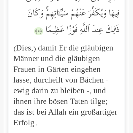
فِیهَا وَیُكَفِّرَ عَنۡهُمۡ سَیِّـَٔاتِهِمۡۚ وَكَانَ
ذَ ٰ⁠لِكَ عِندَ ٱللَّهِ فَوۡزًا عَظِیمࣰا
﴿٥﴾
(Dies,) damit Er die gläubigen
Männer und die gläubigen
Frauen in Gärten eingehen
lasse, durcheilt von Bächen -
ewig darin zu bleiben -, und
ihnen ihre bösen Taten tilge;
das ist bei Allah ein großartiger
Erfolg.