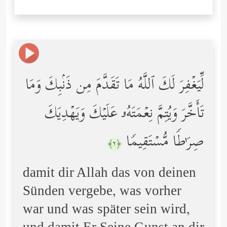
لِّیَغۡفِرَ لَكَ ٱللَّهُ مَا تَقَدَّمَ مِن ذَنۢبِكَ وَمَا
تَأَخَّرَ وَیُتِمَّ نِعۡمَتَهُۥ عَلَیۡكَ وَیَهۡدِیَكَ
صِرَ ٰ⁠طࣰا مُّسۡتَقِیمࣰا
﴿٢﴾
damit dir Allah das von deinen
Sünden vergebe, was vorher
war und was später sein wird,