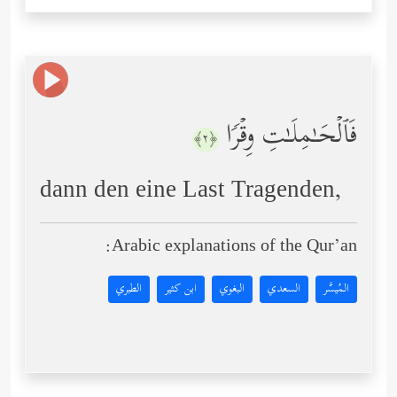
فَٱلۡحَـٰمِلَـٰتِ وِقۡرࣰا
﴿٢﴾
dann den eine Last Tragenden,
Arabic explanations of the Qur’an:
المُيسَّر
السعدي
البغوي
ابن كثير
الطبري