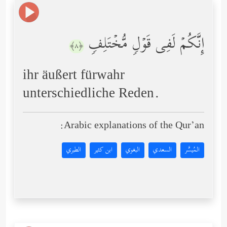
إِنَّكُمۡ لَفِی قَوۡلࣲ مُّخۡتَلِفࣲ
﴿٨﴾
ihr äußert fürwahr
unterschiedliche Reden.
Arabic explanations of the Qur’an:
المُيسَّر
السعدي
البغوي
ابن كثير
الطبري