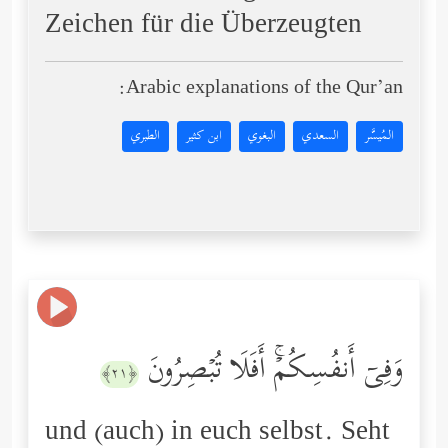
Zeichen für die Überzeugten
Arabic explanations of the Qur’an:
المُيسَّر
السعدي
البغوي
ابن كثير
الطبري
وَفِیۤ أَنفُسِكُمۡۚ أَفَلَا تُبۡصِرُونَ
﴿٢١﴾
und (auch) in euch selbst. Seht