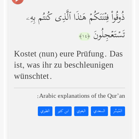
ذُوقُواْ فِتۡنَتَكُمۡ هَـٰذَا ٱلَّذِی كُنتُم بِهِۦ
تَسۡتَعۡجِلُونَ
﴿١٤﴾
Kostet (nun) eure Prüfung. Das
ist, was ihr zu beschleunigen
wünschtet.
Arabic explanations of the Qur’an:
المُيسَّر
السعدي
البغوي
ابن كثير
الطبري