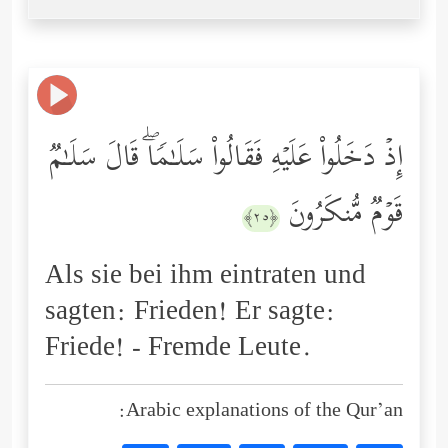
إِذۡ دَخَلُواْ عَلَیۡهِ فَقَالُواْ سَلَـٰمࣰاۖ قَالَ سَلَـٰمࣱ
قَوۡمࣱ مُّنكَرُونَ
﴿٢٥﴾
Als sie bei ihm eintraten und
sagten: Frieden! Er sagte:
Friede! - Fremde Leute.
Arabic explanations of the Qur’an: