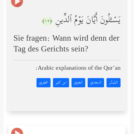
یَسۡـَٔلُونَ أَیَّانَ یَوۡمُ ٱلدِّینِ
﴿١٢﴾
Sie fragen: Wann wird denn der
Tag des Gerichts sein?
Arabic explanations of the Qur’an:
المُيسَّر
السعدي
البغوي
ابن كثير
الطبري