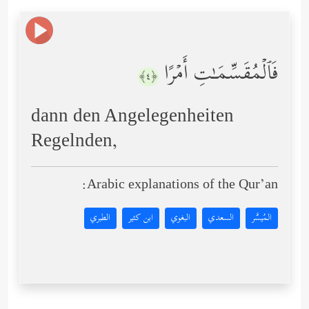
فَٱلۡمُقَسِّمَـٰتِ أَمۡرًا
﴿٤﴾
dann den Angelegenheiten
Regelnden,
Arabic explanations of the Qur’an:
المُيسَّر
السعدي
البغوي
ابن كثير
الطبري