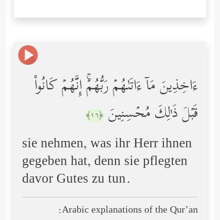
ءَاخِذِینَ مَاۤ ءَاتَىٰهُمۡ رَبُّهُمۡۚ إِنَّهُمۡ كَانُواْ
قَبۡلَ ذَ ٰ⁠لِكَ مُحۡسِنِینَ
﴿١٦﴾
sie nehmen, was ihr Herr ihnen
gegeben hat, denn sie pflegten
davor Gutes zu tun.
Arabic explanations of the Qur’an: