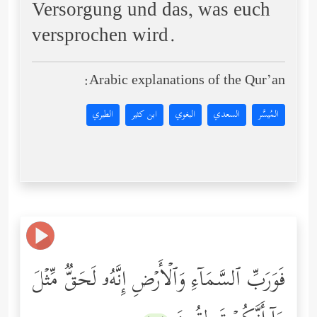
Versorgung und das, was euch
versprochen wird.
Arabic explanations of the Qur’an:
المُيسَّر
السعدي
البغوي
ابن كثير
الطبري
فَوَرَبِّ ٱلسَّمَاۤءِ وَٱلۡأَرۡضِ إِنَّهُۥ لَحَقࣱّ مِّثۡلَ