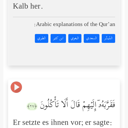
Kalb her.
Arabic explanations of the Qur’an:
المُيسَّر
السعدي
البغوي
ابن كثير
الطبري
فَقَرَّبَهُۥۤ إِلَیۡهِمۡ قَالَ أَلَا تَأۡكُلُونَ
﴿٢٧﴾
Er setzte es ihnen vor; er sagte: