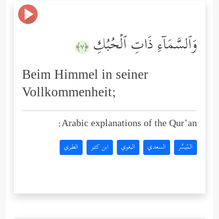
وَٱلسَّمَاۤءِ ذَاتِ ٱلۡحُبُكِ
﴿٧﴾
Beim Himmel in seiner
Vollkommenheit;
Arabic explanations of the Qur’an:
المُيسَّر
السعدي
البغوي
ابن كثير
الطبري