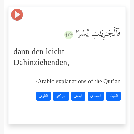
فَٱلۡجَـٰرِیَـٰتِ یُسۡرࣰا
﴿٣﴾
dann den leicht
Dahinziehenden,
Arabic explanations of the Qur’an:
المُيسَّر
السعدي
البغوي
ابن كثير
الطبري