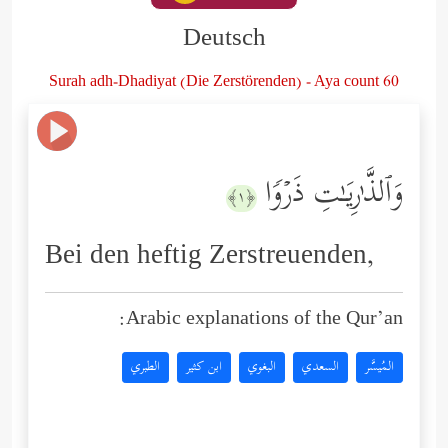
Deutsch
Surah adh-Dhadiyat (Die Zerstörenden) - Aya count 60
وَٱلذَّ ٰ⁠رِیَـٰتِ ذَرۡوࣰا
﴿١﴾
Bei den heftig Zerstreuenden,
Arabic explanations of the Qur’an:
المُيسَّر
السعدي
البغوي
ابن كثير
الطبري