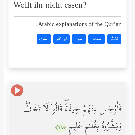
Wollt ihr nicht essen?
Arabic explanations of the Qur’an:
المُيسَّر
السعدي
البغوي
ابن كثير
الطبري
فَأَوۡجَسَ مِنۡهُمۡ خِیفَةࣰۖ قَالُواْ لَا تَخَفۡۖ
وَبَشَّرُوهُ بِغُلَـٰمٍ عَلِیمࣲ
﴿٢٨﴾