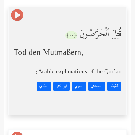
قُتِلَ ٱلۡخَرَّ ٰ⁠صُونَ
﴿١٠﴾
Tod den Mutmaßern,
Arabic explanations of the Qur’an:
المُيسَّر
السعدي
البغوي
ابن كثير
الطبري