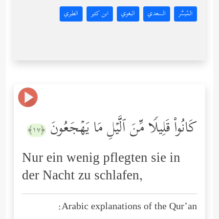
المُيسَّر
السعدي
البغوي
ابن كثير
الطبري
كَانُواْ قَلِیلࣰا مِّنَ ٱلَّیۡلِ مَا یَهۡجَعُونَ
﴿١٧﴾
Nur ein wenig pflegten sie in
der Nacht zu schlafen,
Arabic explanations of the Qur’an: