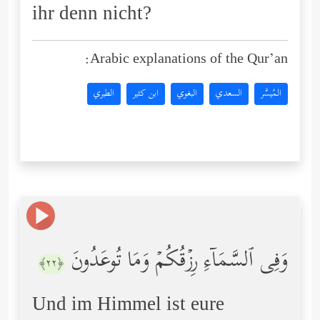
ihr denn nicht?
Arabic explanations of the Qur’an:
المُيسَّر
السعدي
البغوي
ابن كثير
الطبري
وَفِی ٱلسَّمَاۤءِ رِزۡقُكُمۡ وَمَا تُوعَدُونَ
﴿٢٢﴾
Und im Himmel ist eure