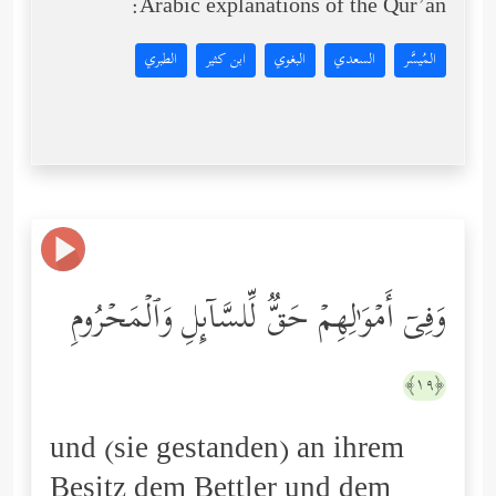
Arabic explanations of the Qur’an:
المُيسَّر
السعدي
البغوي
ابن كثير
الطبري
وَفِیۤ أَمۡوَ ٰ⁠لِهِمۡ حَقࣱّ لِّلسَّاۤىِٕلِ وَٱلۡمَحۡرُومِ
﴿١٩﴾
und (sie gestanden) an ihrem
Besitz dem Bettler und dem