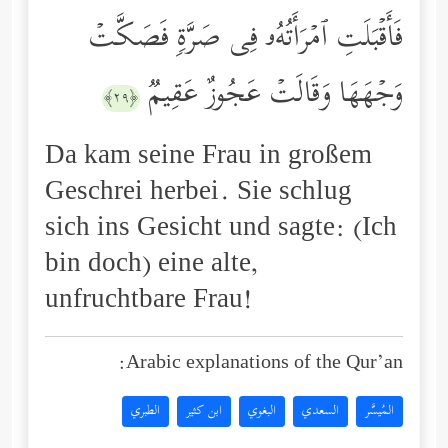
فَأَقۡبَلَتِ ٱمۡرَأَتُهُۥ فِی صَرَّةࣲ فَصَكَّتۡ
وَجۡهَهَا وَقَالَتۡ عَجُوزٌ عَقِیمࣱ
﴿٢٩﴾
Da kam seine Frau in großem
Geschrei herbei. Sie schlug
sich ins Gesicht und sagte: (Ich
bin doch) eine alte,
unfruchtbare Frau!
Arabic explanations of the Qur’an:
المُيسَّر
السعدي
البغوي
ابن كثير
الطبري