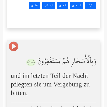
المُيسَّر
السعدي
البغوي
ابن كثير
الطبري
وَبِٱلۡأَسۡحَارِ هُمۡ یَسۡتَغۡفِرُونَ
﴿١٨﴾
und im letzten Teil der Nacht
pflegten sie um Vergebung zu
bitten,