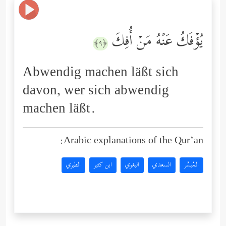
یُؤۡفَكُ عَنۡهُ مَنۡ أُفِكَ
﴿٩﴾
Abwendig machen läßt sich
davon, wer sich abwendig
machen läßt.
Arabic explanations of the Qur’an:
المُيسَّر
السعدي
البغوي
ابن كثير
الطبري