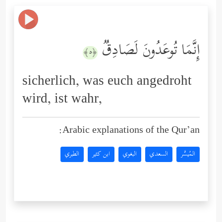
إِنَّمَا تُوعَدُونَ لَصَادِقࣱ
﴿٥﴾
sicherlich, was euch angedroht
wird, ist wahr,
Arabic explanations of the Qur’an:
المُيسَّر
السعدي
البغوي
ابن كثير
الطبري