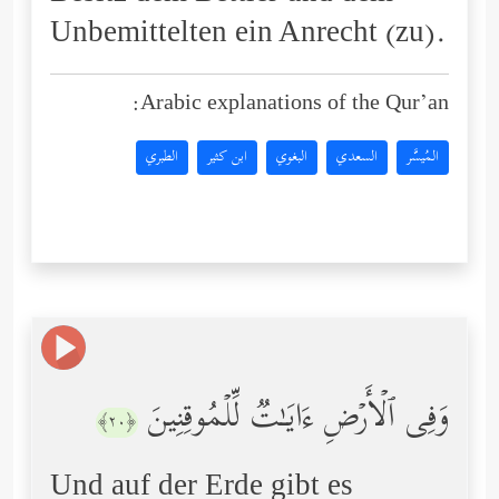
Unbemittelten ein Anrecht (zu).
Arabic explanations of the Qur’an:
المُيسَّر
السعدي
البغوي
ابن كثير
الطبري
وَفِی ٱلۡأَرۡضِ ءَایَـٰتࣱ لِّلۡمُوقِنِینَ
﴿٢٠﴾
Und auf der Erde gibt es