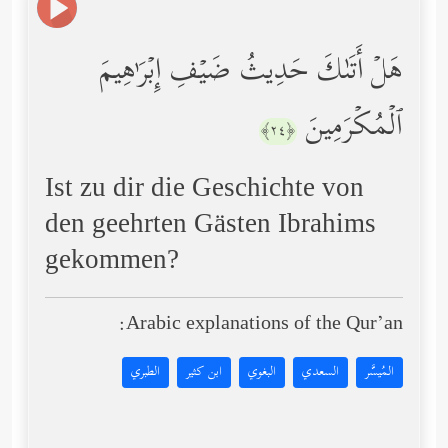
هَلۡ أَتَىٰكَ حَدِیثُ ضَیۡفِ إِبۡرَ ٰ⁠هِیمَ
ٱلۡمُكۡرَمِینَ
﴿٢٤﴾
Ist zu dir die Geschichte von
den geehrten Gästen Ibrahims
gekommen?
Arabic explanations of the Qur’an:
المُيسَّر
السعدي
البغوي
ابن كثير
الطبري