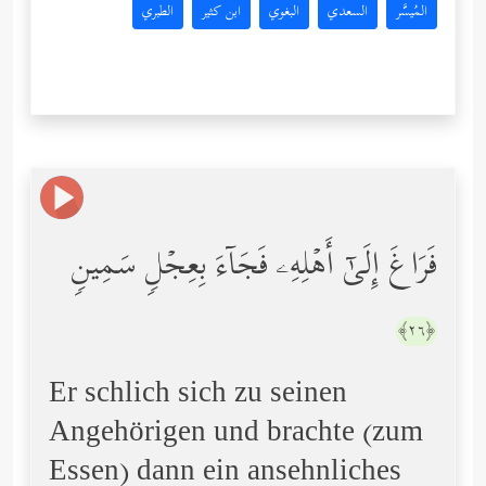
المُيسَّر
السعدي
البغوي
ابن كثير
الطبري
فَرَاغَ إِلَىٰۤ أَهۡلِهِۦ فَجَاۤءَ بِعِجۡلࣲ سَمِینࣲ
﴿٢٦﴾
Er schlich sich zu seinen
Angehörigen und brachte (zum
Essen) dann ein ansehnliches