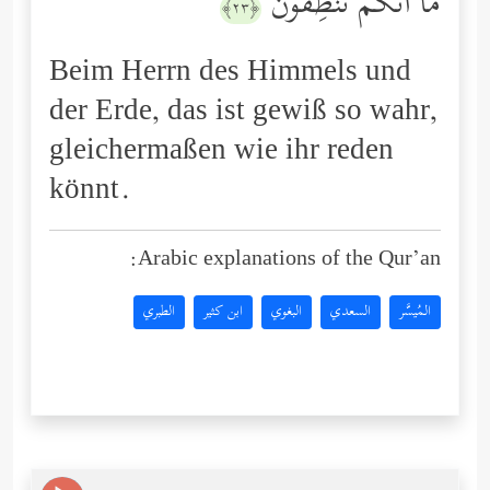
مَاۤ أَنَّكُمۡ تَنطِقُونَ
﴿٢٣﴾
Beim Herrn des Himmels und
der Erde, das ist gewiß so wahr,
gleichermaßen wie ihr reden
könnt.
Arabic explanations of the Qur’an:
المُيسَّر
السعدي
البغوي
ابن كثير
الطبري