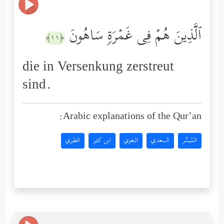
ٱلَّذِینَ هُمۡ فِی غَمۡرَةࣲ سَاهُونَ
﴿١١﴾
die in Versenkung zerstreut
sind.
Arabic explanations of the Qur’an:
المُيسَّر
السعدي
البغوي
ابن كثير
الطبري