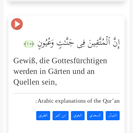
إِنَّ ٱلۡمُتَّقِینَ فِی جَنَّـٰتࣲ وَعُیُونٍ
﴿١٥﴾
Gewiß, die Gottesfürchtigen
werden in Gärten und an
Quellen sein,
Arabic explanations of the Qur’an:
المُيسَّر
السعدي
البغوي
ابن كثير
الطبري