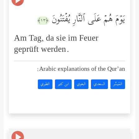
یَوۡمَ هُمۡ عَلَى ٱلنَّارِ یُفۡتَنُونَ
﴿١٣﴾
Am Tag, da sie im Feuer
geprüft werden.
Arabic explanations of the Qur’an:
المُيسَّر
السعدي
البغوي
ابن كثير
الطبري