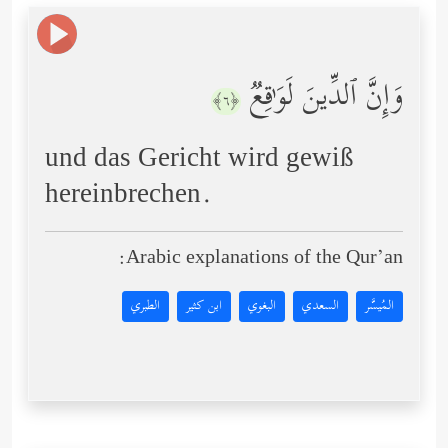
وَإِنَّ ٱلدِّینَ لَوَ ٰ⁠قِعࣱ
﴿٦﴾
und das Gericht wird gewiß
hereinbrechen.
Arabic explanations of the Qur’an:
المُيسَّر
السعدي
البغوي
ابن كثير
الطبري