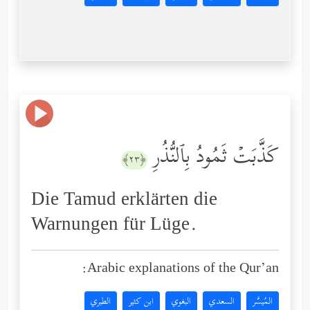
كَذَّبَتۡ ثَمُودُ بِٱلنُّذُرِ
﴿٢٣﴾
Die Tamud erklärten die
Warnungen für Lüge.
Arabic explanations of the Qur’an:
المُيسَّر
السعدي
البغوي
ابن كثير
الطبري