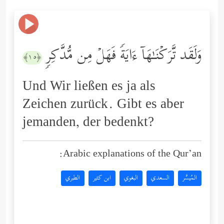
وَلَقَد تَّرَكۡنَـٰهَاۤ ءَایَةࣰ فَهَلۡ مِن مُّدَّكِرࣲ
﴿١٥﴾
Und Wir ließen es ja als
Zeichen zurück. Gibt es aber
jemanden, der bedenkt?
Arabic explanations of the Qur’an:
المُيسَّر
السعدي
البغوي
ابن كثير
الطبري