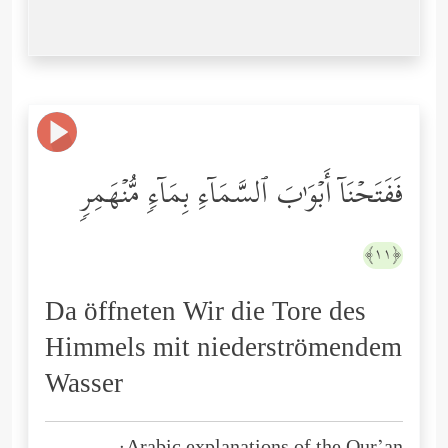
فَفَتَحۡنَاۤ أَبۡوَ ٰ⁠بَ ٱلسَّمَاۤءِ بِمَاۤءࣲ مُّنۡهَمِرࣲ
﴿١١﴾
Da öffneten Wir die Tore des
Himmels mit niederströmendem
Wasser