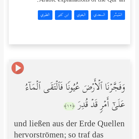
Arabic explanations of the Qur’an:
المُيسَّر
السعدي
البغوي
ابن كثير
الطبري
وَفَجَّرۡنَا ٱلۡأَرۡضَ عُیُونࣰا فَٱلۡتَقَى ٱلۡمَاۤءُ
عَلَىٰۤ أَمۡرࣲ قَدۡ قُدِرَ
﴿١٢﴾
und ließen aus der Erde Quellen
hervorströmen; so traf das