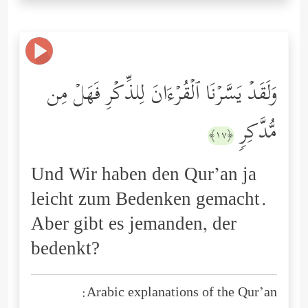
وَلَقَدۡ یَسَّرۡنَا ٱلۡقُرۡءَانَ لِلذِّكۡرِ فَهَلۡ مِن
مُّدَّكِرࣲ
﴿١٧﴾
Und Wir haben den Qur’an ja
leicht zum Bedenken gemacht.
Aber gibt es jemanden, der
bedenkt?
Arabic explanations of the Qur’an: