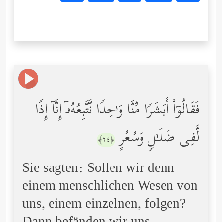
فَقَالُوۤاْ أَبَشَرࣰا مِّنَّا وَ ٰ⁠حِدࣰا نَّتَّبِعُهُۥۤ إِنَّاۤ إِذࣰا
لَّفِی ضَلَـٰلࣲ وَسُعُرٍ
﴿٢٤﴾
Sie sagten: Sollen wir denn
einem menschlichen Wesen von
uns, einem einzelnen, folgen?