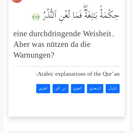
حِكۡمَةُۢ بَـٰلِغَةࣱۖ فَمَا تُغۡنِ ٱلنُّذُرُ
﴿٥﴾
eine durchdringende Weisheit.
Aber was nützen da die
Warnungen?
Arabic explanations of the Qur’an:
المُيسَّر
السعدي
البغوي
ابن كثير
الطبري