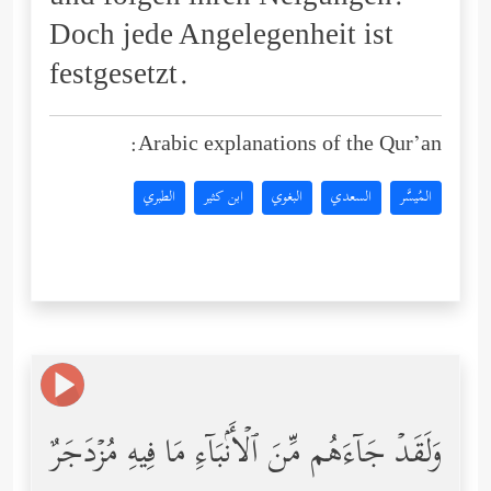
Doch jede Angelegenheit ist
festgesetzt.
Arabic explanations of the Qur’an:
المُيسَّر
السعدي
البغوي
ابن كثير
الطبري
وَلَقَدۡ جَاۤءَهُم مِّنَ ٱلۡأَنۢبَاۤءِ مَا فِیهِ مُزۡدَجَرٌ