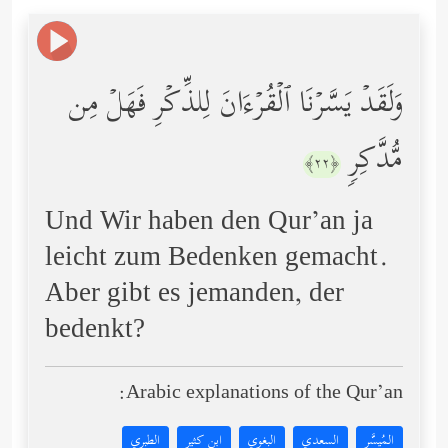
وَلَقَدۡ یَسَّرۡنَا ٱلۡقُرۡءَانَ لِلذِّكۡرِ فَهَلۡ مِن
مُّدَّكِرࣲ
﴿٢٢﴾
Und Wir haben den Qur’an ja
leicht zum Bedenken gemacht.
Aber gibt es jemanden, der
bedenkt?
Arabic explanations of the Qur’an:
المُيسَّر
السعدي
البغوي
ابن كثير
الطبري