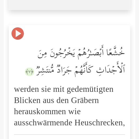
خُشَّعًا أَبۡصَـٰرُهُمۡ یَخۡرُجُونَ مِنَ
ٱلۡأَجۡدَاثِ كَأَنَّهُمۡ جَرَادࣱ مُّنتَشِرࣱ
﴿٧﴾
werden sie mit gedemütigten
Blicken aus den Gräbern
herauskommen wie
ausschwärmende Heuschrecken,