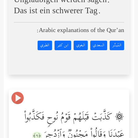
Ungläubigen werden sagen:
Das ist ein schwerer Tag.
Arabic explanations of the Qur’an:
المُيسَّر
السعدي
البغوي
ابن كثير
الطبري
۞ كَذَّبَتۡ قَبۡلَهُمۡ قَوۡمُ نُوحࣲ فَكَذَّبُواْ
عَبۡدَنَا وَقَالُواْ مَجۡنُونࣱ وَٱزۡدُجِرَ
﴿٩﴾