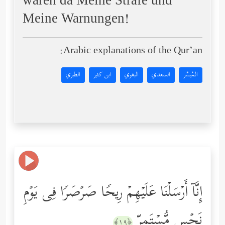
waren da Meine Strafe und
Meine Warnungen!
Arabic explanations of the Qur’an:
المُيسَّر
السعدي
البغوي
ابن كثير
الطبري
إِنَّاۤ أَرۡسَلۡنَا عَلَیۡهِمۡ رِیحࣰا صَرۡصَرࣰا فِی یَوۡمِ
نَحۡسࣲ مُّسۡتَمِرࣲّ
﴿١٩﴾