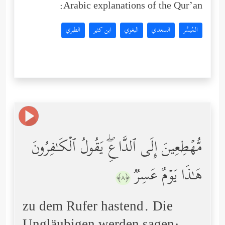
Arabic explanations of the Qur’an:
المُيسَّر
السعدي
البغوي
ابن كثير
الطبري
مُّهۡطِعِینَ إِلَى ٱلدَّاعِۖ یَقُولُ ٱلۡكَـٰفِرُونَ
هَـٰذَا یَوۡمٌ عَسِرࣱ
﴿٨﴾
zu dem Rufer hastend. Die