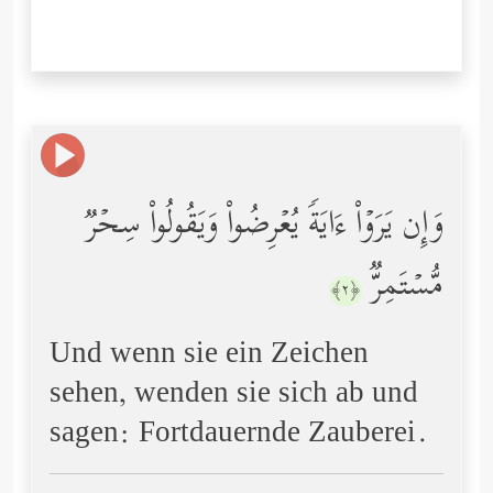
وَإِن یَرَوۡاْ ءَایَةࣰ یُعۡرِضُواْ وَیَقُولُواْ سِحۡرࣱ
مُّسۡتَمِرࣱّ
﴿٢﴾
Und wenn sie ein Zeichen
sehen, wenden sie sich ab und
sagen: Fortdauernde Zauberei.