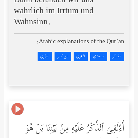
Dann befänden wir uns
wahrlich im Irrtum und
Wahnsinn.
Arabic explanations of the Qur’an:
المُيسَّر
السعدي
البغوي
ابن كثير
الطبري
أَءُلۡقِیَ ٱلذِّكۡرُ عَلَیۡهِ مِنۢ بَیۡنِنَا بَلۡ هُوَ