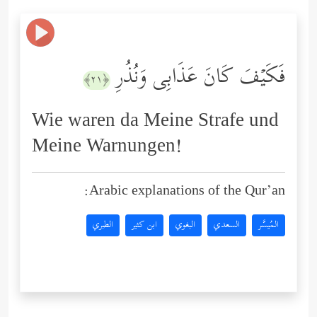
فَكَیۡفَ كَانَ عَذَابِی وَنُذُرِ
﴿٢١﴾
Wie waren da Meine Strafe und
Meine Warnungen!
Arabic explanations of the Qur’an:
المُيسَّر
السعدي
البغوي
ابن كثير
الطبري