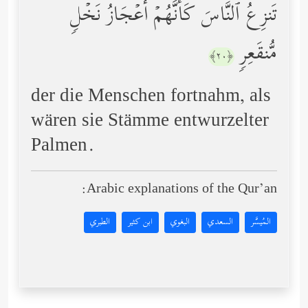
تَنزِعُ ٱلنَّاسَ كَأَنَّهُمۡ أَعۡجَازُ نَخۡلࣲ
مُّنقَعِرࣲ
﴿٢٠﴾
der die Menschen fortnahm, als
wären sie Stämme entwurzelter
Palmen.
Arabic explanations of the Qur’an:
المُيسَّر
السعدي
البغوي
ابن كثير
الطبري