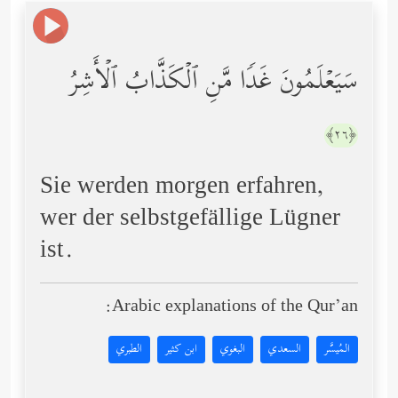
سَیَعۡلَمُونَ غَدࣰا مَّنِ ٱلۡكَذَّابُ ٱلۡأَشِرُ
﴿٢٦﴾
Sie werden morgen erfahren,
wer der selbstgefällige Lügner
ist.
Arabic explanations of the Qur’an:
المُيسَّر
السعدي
البغوي
ابن كثير
الطبري