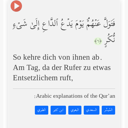
فَتَوَلَّ عَنۡهُمۡۘ یَوۡمَ یَدۡعُ ٱلدَّاعِ إِلَىٰ شَیۡءࣲ
نُّكُرٍ
﴿٦﴾
So kehre dich von ihnen ab.
Am Tag, da der Rufer zu etwas
Entsetzlichem ruft,
Arabic explanations of the Qur’an:
المُيسَّر
السعدي
البغوي
ابن كثير
الطبري