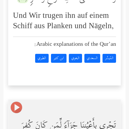
Und Wir trugen ihn auf einem
Schiff aus Planken und Nägeln,
Arabic explanations of the Qur’an:
المُيسَّر
السعدي
البغوي
ابن كثير
الطبري
تَجۡرِی بِأَعۡیُنِنَا جَزَاۤءࣰ لِّمَن كَانَ كُفِرَ