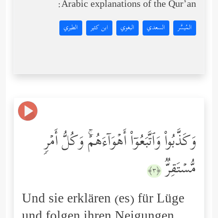
Arabic explanations of the Qur’an:
المُيسَّر
السعدي
البغوي
ابن كثير
الطبري
وَكَذَّبُواْ وَٱتَّبَعُوۤاْ أَهۡوَاۤءَهُمۡۚ وَكُلُّ أَمۡرࣲ
مُّسۡتَقِرࣱّ
﴿٣﴾
Und sie erklären (es) für Lüge
und folgen ihren Neigungen.