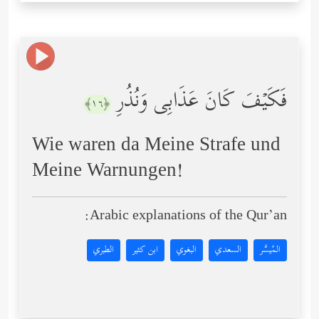
فَكَیۡفَ كَانَ عَذَابِی وَنُذُرِ
﴿١٦﴾
Wie waren da Meine Strafe und
Meine Warnungen!
Arabic explanations of the Qur’an:
المُيسَّر
السعدي
البغوي
ابن كثير
الطبري