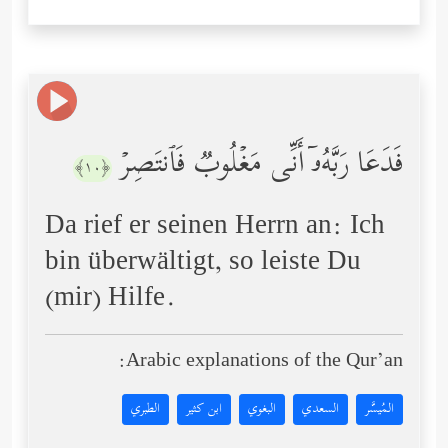
فَدَعَا رَبَّهُۥۤ أَنِّی مَغۡلُوبࣱ فَٱنتَصِرۡ
﴿١٠﴾
Da rief er seinen Herrn an: Ich
bin überwältigt, so leiste Du
(mir) Hilfe.
Arabic explanations of the Qur’an:
المُيسَّر
السعدي
البغوي
ابن كثير
الطبري