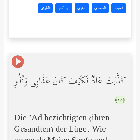
المُيسَّر
السعدي
البغوي
ابن كثير
الطبري
كَذَّبَتۡ عَادࣱ فَكَیۡفَ كَانَ عَذَابِی وَنُذُرِ
﴿١٨﴾
Die ’Ad bezichtigten (ihren
Gesandten) der Lüge. Wie