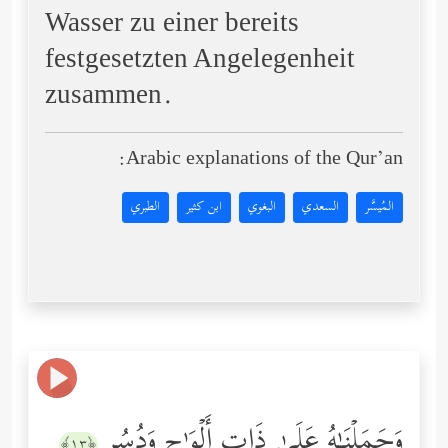
Wasser zu einer bereits
festgesetzten Angelegenheit
zusammen.
Arabic explanations of the Qur’an:
المُيسَّر
السعدي
البغوي
ابن كثير
الطبري
وَحَمَلۡنَـٰهُ عَلَىٰ ذَاتِ أَلۡوَ ٰ⁠حࣲ وَدُسُرࣲ
﴿١٣﴾