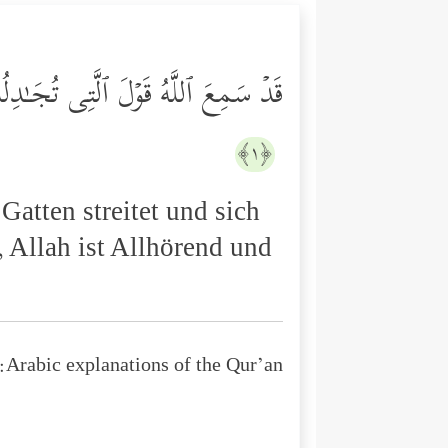
قَدۡ سَمِعَ ٱللَّهُ قَوۡلَ ٱلَّتِی تُجَـٰدِل
﴿١﴾
Gatten streitet und sich
 Allah ist Allhörend und
Arabic explanations of the Qur’an: