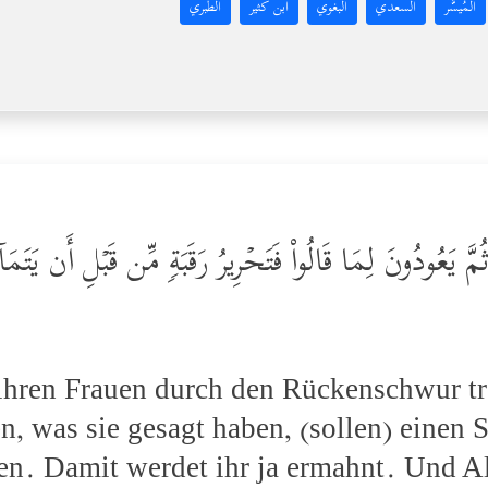
المُيسَّر
السعدي
البغوي
ابن كثير
الطبري
َّ یَعُودُونَ لِمَا قَالُواْ فَتَحۡرِیرُ رَقَبَةࣲ مِّن قَبۡلِ أَن یَتَمَاۤس
 ihren Frauen durch den Rückenschwur t
, was sie gesagt haben, (sollen) einen S
en. Damit werdet ihr ja ermahnt. Und Al