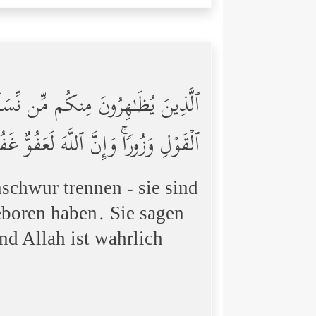
ٱلَّذِینَ یُظَـٰهِرُونَ مِنكُم مِّن نِّسَاۤىِٕهِم
ٱلۡقَوۡلِ وَزُورࣰاۚ وَإِنَّ ٱللَّهَ لَعَفُوٌّ غَف
schwur trennen - sie sind
geboren haben. Sie sagen
d Allah ist wahrlich