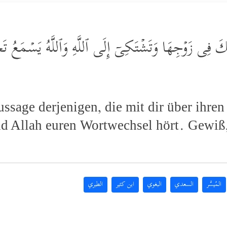
ُكَ فِی زَوۡجِهَا وَتَشۡتَكِیۤ إِلَى ٱللَّهِ وَٱللَّهُ یَسۡمَعُ تَحَا
ussage derjenigen, die mit dir über ihren 
nd Allah euren Wortwechsel hört. Gewiß,
المُيسَّر
السعدي
البغوي
ابن كثير
الطبري