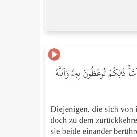
َّاۚ ذَ ٰ⁠لِكُمۡ تُوعَظُونَ بِهِۦۚ وَٱللَّهُ
Diejenigen, die sich von
doch zu dem zurückkehren
sie beide einander berühr