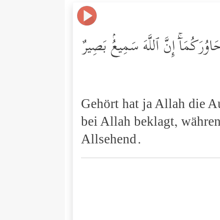
وُرَكُمَاۤۚ إِنَّ ٱللَّهَ سَمِیعُۢ بَصِیرٌ
Gehört hat ja Allah die A
bei Allah beklagt, währe
Allsehend.