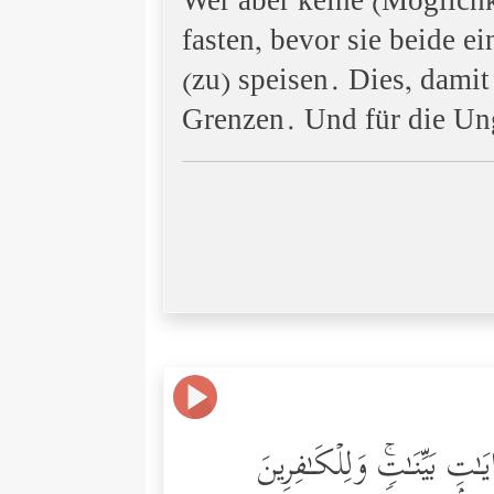
Wer aber keine (Möglichk
fasten, bevor sie beide e
(zu) speisen. Dies, damit
Grenzen. Und für die Ung
ـٰتِۭ بَیِّنَـٰتࣲۚ وَلِلۡكَـٰفِرِینَ