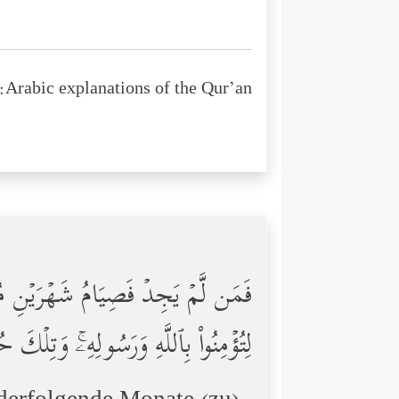
Arabic explanations of the Qur’an:
فَمَن لَّمۡ یَجِدۡ فَصِیَامُ شَهۡرَیۡنِ مُتَ
لِتُؤۡمِنُواْ بِٱللَّهِ وَرَسُولِهِۦۚ وَتِلۡكَ 