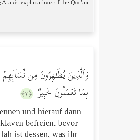
Arabic explanations of the Qur’an:
وَٱلَّذِینَ یُظَـٰهِرُونَ مِن نِّسَاۤىِٕهِمۡ ثُم
بِمَا تَعۡمَلُونَ خَبِیرࣱ
﴿٣﴾
rennen und hierauf dann
klaven befreien, bevor
lah ist dessen, was ihr