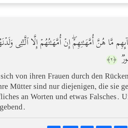
 مَّا هُنَّ أُمَّهَـٰتِهِمۡۖ إِنۡ أُمَّهَـٰتُهُمۡ إِلَّا ٱلَّـٰۤـِٔی وَلَدۡنَ
ُورࣱ
﴿٢﴾
 sich von ihren Frauen durch den Rücken
hre Mütter sind nur diejenigen, die sie 
liches an Worten und etwas Falsches. Un
rgebend.