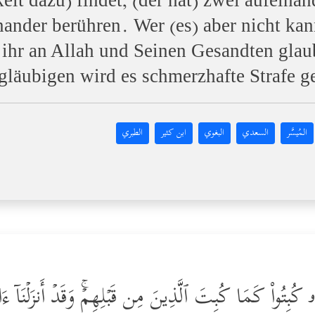
eit dazu) findet, (der hat) zwei aufeina
inander berühren. Wer (es) aber nicht ka
 ihr an Allah und Seinen Gesandten glau
läubigen wird es schmerzhafte Strafe g
المُيسَّر
السعدي
البغوي
ابن كثير
الطبري
ۥ كُبِتُواْ كَمَا كُبِتَ ٱلَّذِینَ مِن قَبۡلِهِمۡۚ وَقَدۡ أَنزَلۡنَاۤ ءَایَ