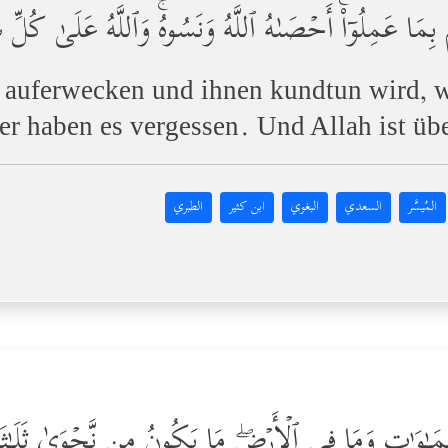
ئُهُم بِمَا عَمِلُوۤاْۚ أَحۡصَىٰهُ ٱللَّهُ وَنَسُوهُۚ وَٱللَّهُ عَلَىٰ ك
e auferwecken und ihnen kundtun wird, w
aber haben es vergessen. Und Allah ist üb
المُيسَّر
السعدي
البغوي
ابن كثير
الطبري
سَّمَـٰوَ ٰ⁠تِ وَمَا فِی ٱلۡأَرۡضِۖ مَا یَكُونُ مِن نَّجۡوَىٰ ثَلَـٰثَة