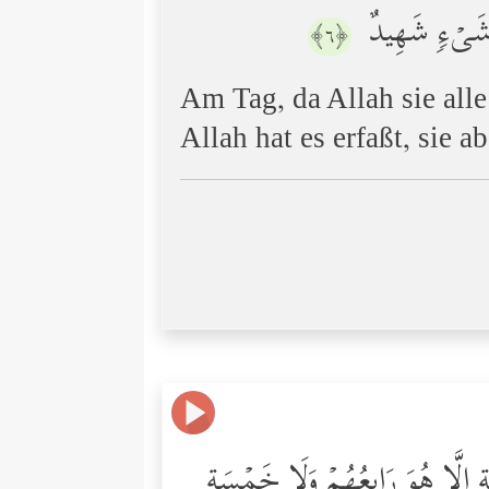
ُلِّ شَیۡءࣲ شَهِیدٌ
﴿٦﴾
Am Tag, da Allah sie all
Allah hat es erfaßt, sie 
ٍ إِلَّا هُوَ رَابِعُهُمۡ وَلَا خَمۡسَةٍ