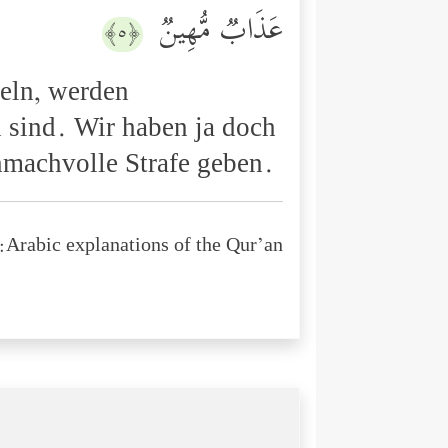
عَذَابࣱ مُّهِینࣱ
﴿٥﴾
eln, werden
 sind. Wir haben ja doch
hmachvolle Strafe geben.
Arabic explanations of the Qur’an: