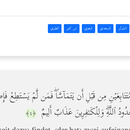
المُيسَّر
السعدي
البغوي
ابن كثير
الطبري
تَابِعَیۡنِ مِن قَبۡلِ أَن یَتَمَاۤسَّاۖ فَمَن لَّمۡ یَسۡتَطِعۡ فَإِطۡ
حُدُودُ ٱللَّهِۗ وَلِلۡكَـٰفِرِینَ عَذَابٌ أَلِیمٌ
﴿٤﴾