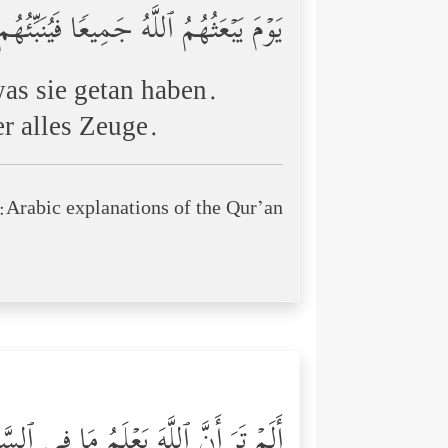
یَوۡمَ یَبۡعَثُهُمُ ٱللَّهُ جَمِیعࣰا فَیُنَبِّ
as sie getan haben.
er alles Zeuge.
Arabic explanations of the Qur’an:
أَلَمۡ تَرَ أَنَّ ٱللَّهَ یَعۡلَمُ مَا فِی ٱل