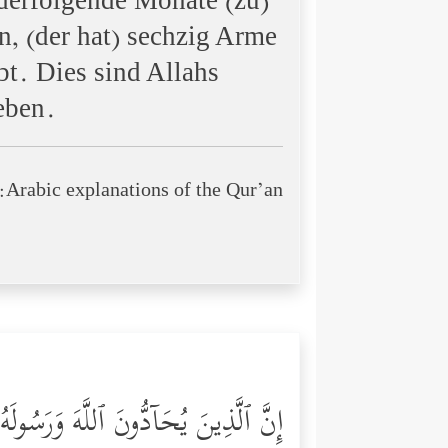
nderfolgende Monate (zu)
nn, (der hat) sechzig Arme
bt. Dies sind Allahs
eben.
Arabic explanations of the Qur’an:
إِنَّ ٱلَّذِینَ یُحَاۤدُّونَ ٱللَّهَ وَرَسُولَهُ