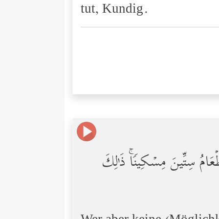
tut, Kundig.
عَامُ سِتِّینَ مِسۡكِینࣰاۚ ذَ ٰ⁠لِكَ