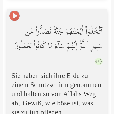
ٱتَّخَذُوۤاْ أَیۡمَـٰنَهُمۡ جُنَّةࣰ فَصَدُّواْ عَن
سَبِیلِ ٱللَّهِۚ إِنَّهُمۡ سَاۤءَ مَا كَانُواْ یَعۡمَلُونَ
﴿٢﴾
Sie haben sich ihre Eide zu
einem Schutzschirm genommen
und halten so von Allahs Weg
ab. Gewiß, wie böse ist, was
sie zu tun pflegen.