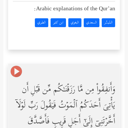
Arabic explanations of the Qur’an:
المُيسَّر
السعدي
البغوي
ابن كثير
الطبري
وَأَنفِقُواْ مِن مَّا رَزَقۡنَـٰكُم مِّن قَبۡلِ أَن
یَأۡتِیَ أَحَدَكُمُ ٱلۡمَوۡتُ فَیَقُولَ رَبِّ لَوۡلَاۤ
أَخَّرۡتَنِیۤ إِلَىٰۤ أَجَلࣲ قَرِیبࣲ فَأَصَّدَّقَ