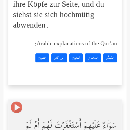
ihre Köpfe zur Seite, und du
siehst sie sich hochmütig
abwenden.
Arabic explanations of the Qur’an:
المُيسَّر
السعدي
البغوي
ابن كثير
الطبري
سَوَاۤءٌ عَلَیۡهِمۡ أَسۡتَغۡفَرۡتَ لَهُمۡ أَمۡ لَمۡ