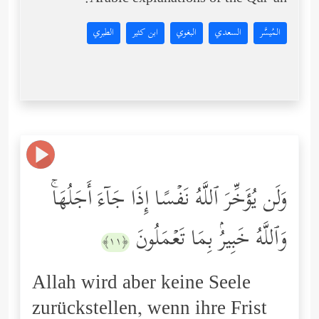
Arabic explanations of the Qur’an:
المُيسَّر
السعدي
البغوي
ابن كثير
الطبري
وَلَن یُؤَخِّرَ ٱللَّهُ نَفۡسًا إِذَا جَاۤءَ أَجَلُهَاۚ
وَٱللَّهُ خَبِیرُۢ بِمَا تَعۡمَلُونَ
﴿١١﴾
Allah wird aber keine Seele
zurückstellen, wenn ihre Frist