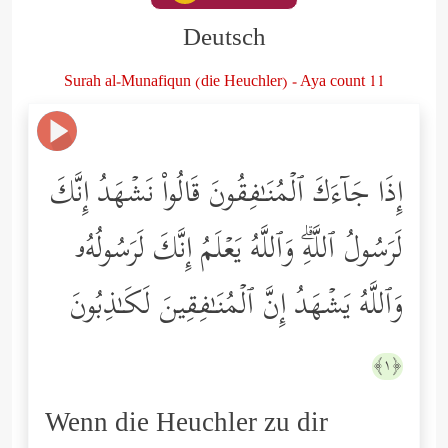
Deutsch
Surah al-Munafiqun (die Heuchler) - Aya count 11
إِذَا جَاۤءَكَ ٱلۡمُنَـٰفِقُونَ قَالُواْ نَشۡهَدُ إِنَّكَ
لَرَسُولُ ٱللَّهِۗ وَٱللَّهُ یَعۡلَمُ إِنَّكَ لَرَسُولُهُۥ
وَٱللَّهُ یَشۡهَدُ إِنَّ ٱلۡمُنَـٰفِقِینَ لَكَـٰذِبُونَ
﴿١﴾
Wenn die Heuchler zu dir