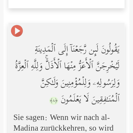
یَقُولُونَ لَىِٕن رَّجَعۡنَاۤ إِلَى ٱلۡمَدِینَةِ
لَیُخۡرِجَنَّ ٱلۡأَعَزُّ مِنۡهَا ٱلۡأَذَلَّۚ وَلِلَّهِ ٱلۡعِزَّةُ
وَلِرَسُولِهِۦ وَلِلۡمُؤۡمِنِینَ وَلَـٰكِنَّ
ٱلۡمُنَـٰفِقِینَ لَا یَعۡلَمُونَ
﴿٨﴾
Sie sagen: Wenn wir nach al-
Madina zurückkehren, so wird