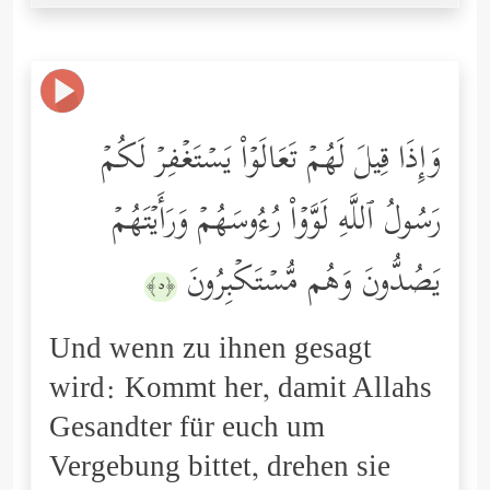
وَإِذَا قِیلَ لَهُمۡ تَعَالَوۡاْ یَسۡتَغۡفِرۡ لَكُمۡ
رَسُولُ ٱللَّهِ لَوَّوۡاْ رُءُوسَهُمۡ وَرَأَیۡتَهُمۡ
یَصُدُّونَ وَهُم مُّسۡتَكۡبِرُونَ
﴿٥﴾
Und wenn zu ihnen gesagt
wird: Kommt her, damit Allahs
Gesandter für euch um
Vergebung bittet, drehen sie