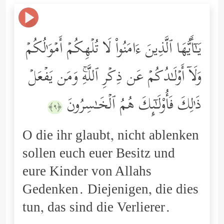
یَـٰۤأَیُّهَا ٱلَّذِینَ ءَامَنُواْ لَا تُلۡهِكُمۡ أَمۡوَ ٰ⁠لُكُمۡ
وَلَاۤ أَوۡلَـٰدُكُمۡ عَن ذِكۡرِ ٱللَّهِۚ وَمَن یَفۡعَلۡ
ذَ ٰ⁠لِكَ فَأُوْلَـٰۤىِٕكَ هُمُ ٱلۡخَـٰسِرُونَ
﴿٩﴾
O die ihr glaubt, nicht ablenken
sollen euch euer Besitz und
eure Kinder von Allahs
Gedenken. Diejenigen, die dies
tun, das sind die Verlierer.