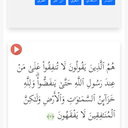
المُيسَّر
السعدي
البغوي
ابن كثير
الطبري
هُمُ ٱلَّذِینَ یَقُولُونَ لَا تُنفِقُواْ عَلَىٰ مَنۡ
عِندَ رَسُولِ ٱللَّهِ حَتَّىٰ یَنفَضُّواْۗ وَلِلَّهِ
خَزَاۤىِٕنُ ٱلسَّمَـٰوَ ٰ⁠تِ وَٱلۡأَرۡضِ وَلَـٰكِنَّ
ٱلۡمُنَـٰفِقِینَ لَا یَفۡقَهُونَ
﴿٧﴾