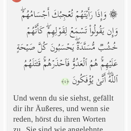
۞ وَإِذَا رَأَیۡتَهُمۡ تُعۡجِبُكَ أَجۡسَامُهُمۡۖ
وَإِن یَقُولُواْ تَسۡمَعۡ لِقَوۡلِهِمۡۖ كَأَنَّهُمۡ
خُشُبࣱ مُّسَنَّدَةࣱۖ یَحۡسَبُونَ كُلَّ صَیۡحَةٍ
عَلَیۡهِمۡۚ هُمُ ٱلۡعَدُوُّ فَٱحۡذَرۡهُمۡۚ قَـٰتَلَهُمُ
ٱللَّهُۖ أَنَّىٰ یُؤۡفَكُونَ
﴿٤﴾
Und wenn du sie siehst, gefällt
dir ihr Äußeres, und wenn sie
reden, hörst du ihren Worten
zu. Sie sind wie angelehnte