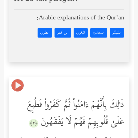
Arabic explanations of the Qur’an:
المُيسَّر
السعدي
البغوي
ابن كثير
الطبري
ذَ ٰ⁠لِكَ بِأَنَّهُمۡ ءَامَنُواْ ثُمَّ كَفَرُواْ فَطُبِعَ
عَلَىٰ قُلُوبِهِمۡ فَهُمۡ لَا یَفۡقَهُونَ
﴿٣﴾