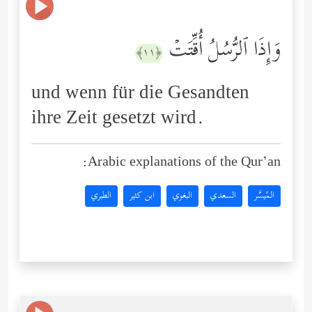
وَإِذَا ٱلرُّسُلُ أُقِّتَتۡ
﴿١١﴾
und wenn für die Gesandten
ihre Zeit gesetzt wird.
Arabic explanations of the Qur’an:
المُيسَّر
السعدي
البغوي
ابن كثير
الطبري