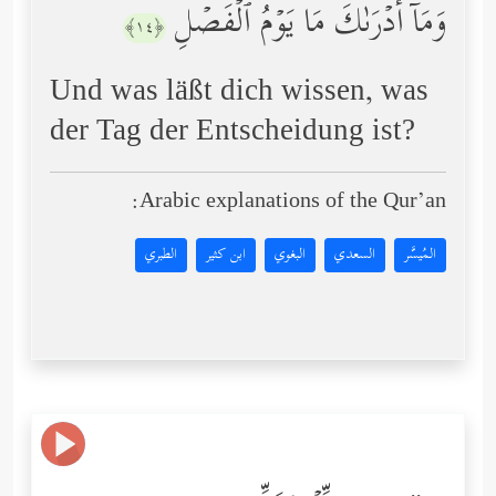
وَمَاۤ أَدۡرَىٰكَ مَا یَوۡمُ ٱلۡفَصۡلِ
﴿١٤﴾
Und was läßt dich wissen, was
der Tag der Entscheidung ist?
Arabic explanations of the Qur’an:
المُيسَّر
السعدي
البغوي
ابن كثير
الطبري