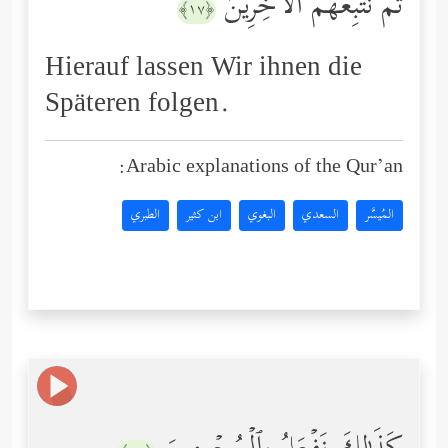
ثُمَّ نُتۡبِعُهُمُ ٱلۡـَٔاخِرِینَ
﴿١٧﴾
Hierauf lassen Wir ihnen die
Späteren folgen.
Arabic explanations of the Qur’an:
المُيسَّر
السعدي
البغوي
ابن كثير
الطبري