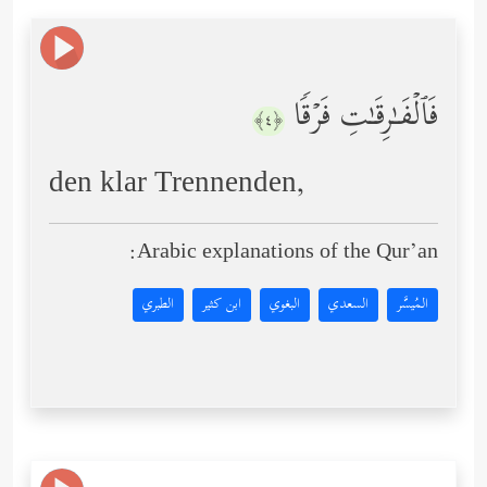
فَٱلۡفَـٰرِقَـٰتِ فَرۡقࣰا
﴿٤﴾
den klar Trennenden,
Arabic explanations of the Qur’an:
المُيسَّر
السعدي
البغوي
ابن كثير
الطبري