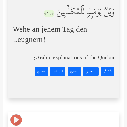
وَیۡلࣱ یَوۡمَىِٕذࣲ لِّلۡمُكَذِّبِینَ
﴿٢٤﴾
Wehe an jenem Tag den
Leugnern!
Arabic explanations of the Qur’an:
المُيسَّر
السعدي
البغوي
ابن كثير
الطبري