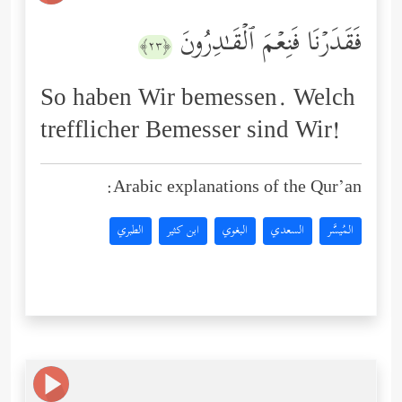
فَقَدَرۡنَا فَنِعۡمَ ٱلۡقَـٰدِرُونَ
﴿٢٣﴾
So haben Wir bemessen. Welch
trefflicher Bemesser sind Wir!
Arabic explanations of the Qur’an:
المُيسَّر
السعدي
البغوي
ابن كثير
الطبري