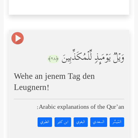
وَیۡلࣱ یَوۡمَىِٕذࣲ لِّلۡمُكَذِّبِینَ
﴿٢٨﴾
Wehe an jenem Tag den
Leugnern!
Arabic explanations of the Qur’an:
المُيسَّر
السعدي
البغوي
ابن كثير
الطبري