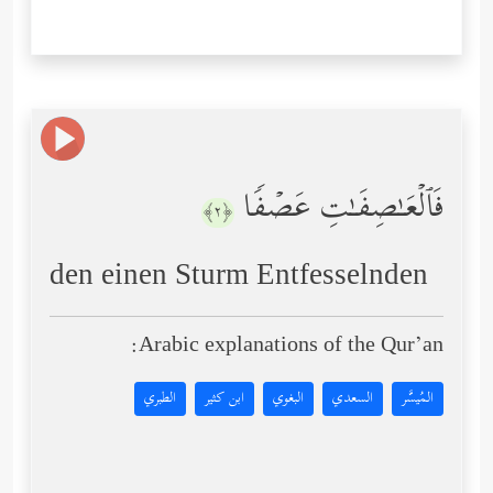
فَٱلۡعَـٰصِفَـٰتِ عَصۡفࣰا
﴿٢﴾
den einen Sturm Entfesselnden
Arabic explanations of the Qur’an:
المُيسَّر
السعدي
البغوي
ابن كثير
الطبري