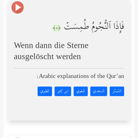
فَإِذَا ٱلنُّجُومُ طُمِسَتۡ
﴿٨﴾
Wenn dann die Sterne
ausgelöscht werden
Arabic explanations of the Qur’an:
المُيسَّر
السعدي
البغوي
ابن كثير
الطبري