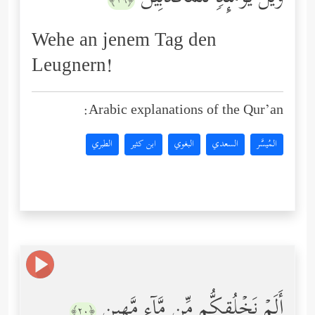
﴿١٩﴾
Wehe an jenem Tag den
Leugnern!
Arabic explanations of the Qur’an:
المُيسَّر
السعدي
البغوي
ابن كثير
الطبري
أَلَمۡ نَخۡلُقكُّم مِّن مَّاۤءࣲ مَّهِینࣲ
﴿٢٠﴾