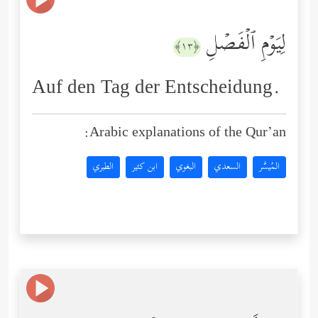
لِیَوۡمِ ٱلۡفَصۡلِ
﴿١٣﴾
Auf den Tag der Entscheidung.
Arabic explanations of the Qur’an:
المُيسَّر
السعدي
البغوي
ابن كثير
الطبري