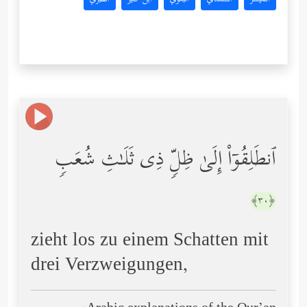
ٱنطَلِقُوۤاْ إِلَىٰ ظِلࣲّ ذِی ثَلَـٰثِ شُعَبࣲ
﴿٣٠﴾
zieht los zu einem Schatten mit
drei Verzweigungen,