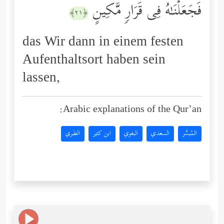
فَجَعَلۡنَـٰهُ فِی قَرَارࣲ مَّكِینٍ
﴿٢١﴾
das Wir dann in einem festen
Aufenthaltsort haben sein
lassen,
Arabic explanations of the Qur’an:
المُيسَّر
السعدي
البغوي
ابن كثير
الطبري