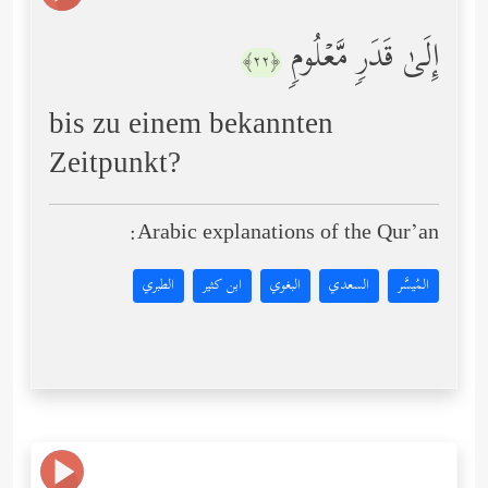
إِلَىٰ قَدَرࣲ مَّعۡلُومࣲ
﴿٢٢﴾
bis zu einem bekannten
Zeitpunkt?
Arabic explanations of the Qur’an:
المُيسَّر
السعدي
البغوي
ابن كثير
الطبري