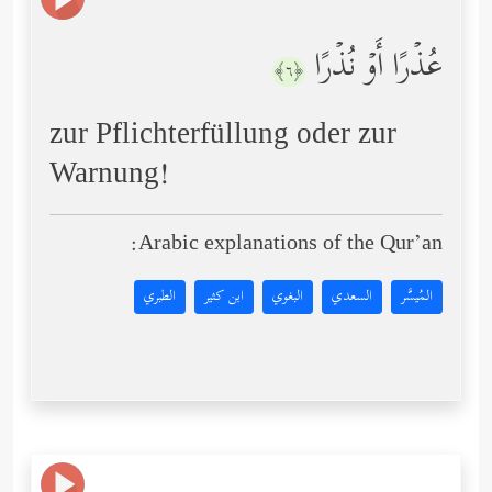
عُذۡرًا أَوۡ نُذۡرًا
﴿٦﴾
zur Pflichterfüllung oder zur
Warnung!
Arabic explanations of the Qur’an:
المُيسَّر
السعدي
البغوي
ابن كثير
الطبري