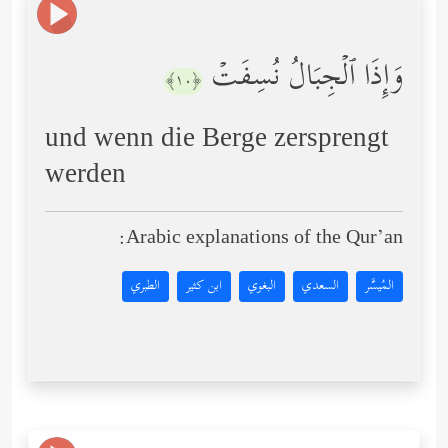
وَإِذَا ٱلۡجِبَالُ نُسِفَتۡ
﴿١٠﴾
und wenn die Berge zersprengt
werden
Arabic explanations of the Qur’an:
المُيسَّر
السعدي
البغوي
ابن كثير
الطبري