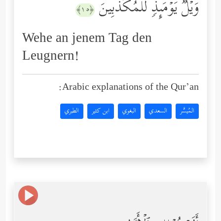
وَیۡلࣱ یَوۡمَىِٕذࣲ لِّلۡمُكَذِّبِینَ
﴿١٥﴾
Wehe an jenem Tag den
Leugnern!
Arabic explanations of the Qur’an:
المُيسَّر
السعدي
البغوي
ابن كثير
الطبري