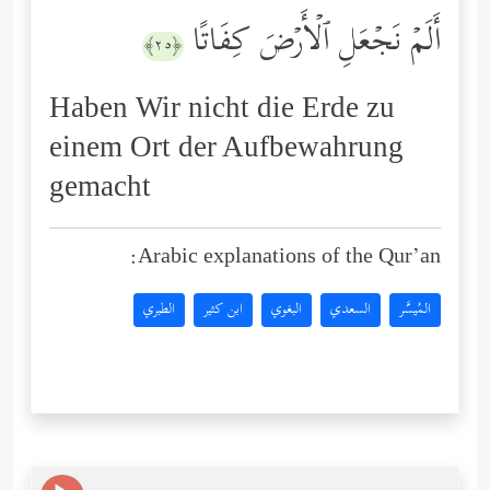
أَلَمۡ نَجۡعَلِ ٱلۡأَرۡضَ كِفَاتًا
﴿٢٥﴾
Haben Wir nicht die Erde zu
einem Ort der Aufbewahrung
gemacht
Arabic explanations of the Qur’an:
المُيسَّر
السعدي
البغوي
ابن كثير
الطبري