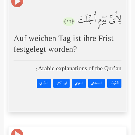
لِأَیِّ یَوۡمٍ أُجِّلَتۡ
﴿١٢﴾
Auf weichen Tag ist ihre Frist
festgelegt worden?
Arabic explanations of the Qur’an:
المُيسَّر
السعدي
البغوي
ابن كثير
الطبري