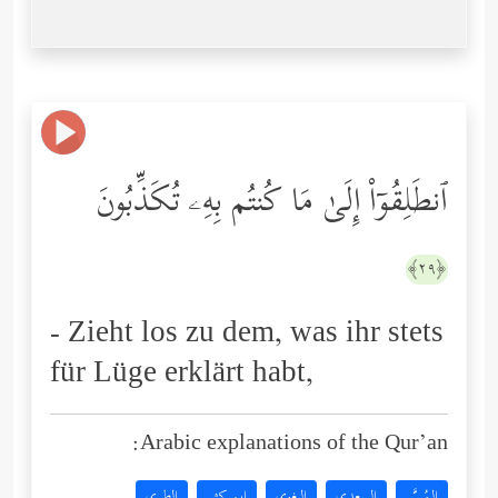
ٱنطَلِقُوۤاْ إِلَىٰ مَا كُنتُم بِهِۦ تُكَذِّبُونَ
﴿٢٩﴾
- Zieht los zu dem, was ihr stets
für Lüge erklärt habt,
Arabic explanations of the Qur’an:
المُيسَّر
السعدي
البغوي
ابن كثير
الطبري