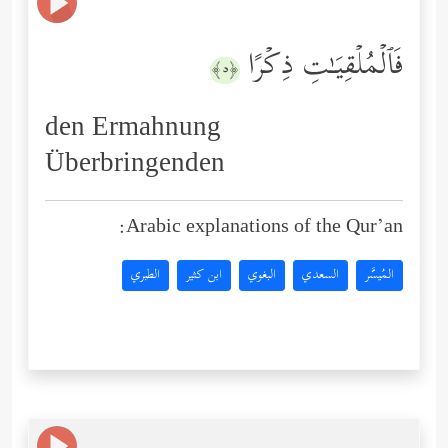
فَٱلۡمُلۡقِیَـٰتِ ذِكۡرًا
﴿٥﴾
den Ermahnung
Überbringenden
Arabic explanations of the Qur’an:
المُيسَّر
السعدي
البغوي
ابن كثير
الطبري