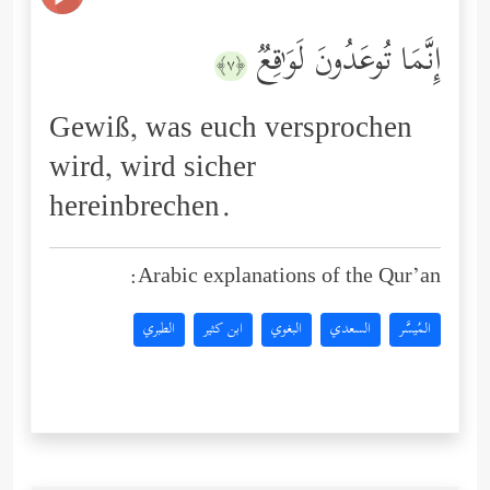
إِنَّمَا تُوعَدُونَ لَوَ ٰ⁠قِعࣱ
﴿٧﴾
Gewiß, was euch versprochen
wird, wird sicher
hereinbrechen.
Arabic explanations of the Qur’an:
المُيسَّر
السعدي
البغوي
ابن كثير
الطبري