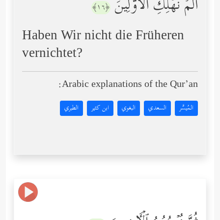
أَلَمۡ نُهۡلِكِ ٱلۡأَوَّلِینَ
﴿١٦﴾
Haben Wir nicht die Früheren
vernichtet?
Arabic explanations of the Qur’an:
المُيسَّر
السعدي
البغوي
ابن كثير
الطبري