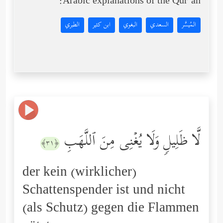
Arabic explanations of the Qur’an:
المُيسَّر
السعدي
البغوي
ابن كثير
الطبري
لَّا ظَلِیلࣲ وَلَا یُغۡنِی مِنَ ٱللَّهَبِ
﴿٣١﴾
der kein (wirklicher)
Schattenspender ist und nicht
(als Schutz) gegen die Flammen