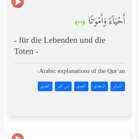
أَحۡیَاۤءࣰ وَأَمۡوَ ٰ⁠تࣰا
﴿٢٦﴾
- für die Lebenden und die
Toten -
Arabic explanations of the Qur’an:
المُيسَّر
السعدي
البغوي
ابن كثير
الطبري