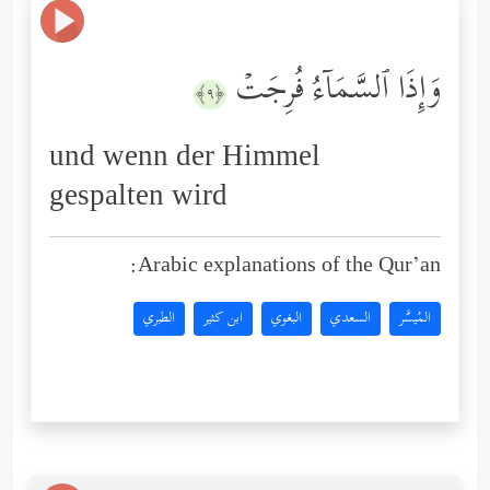
وَإِذَا ٱلسَّمَاۤءُ فُرِجَتۡ
﴿٩﴾
und wenn der Himmel
gespalten wird
Arabic explanations of the Qur’an:
المُيسَّر
السعدي
البغوي
ابن كثير
الطبري