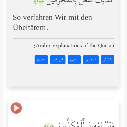
كَذَ ٰ⁠لِكَ نَفۡعَلُ بِٱلۡمُجۡرِمِینَ
﴿١٨﴾
So verfahren Wir mit den
Übeltätern.
Arabic explanations of the Qur’an:
المُيسَّر
السعدي
البغوي
ابن كثير
الطبري
وَیۡلࣱ یَوۡمَىِٕذࣲ لِّلۡمُكَذِّبِینَ