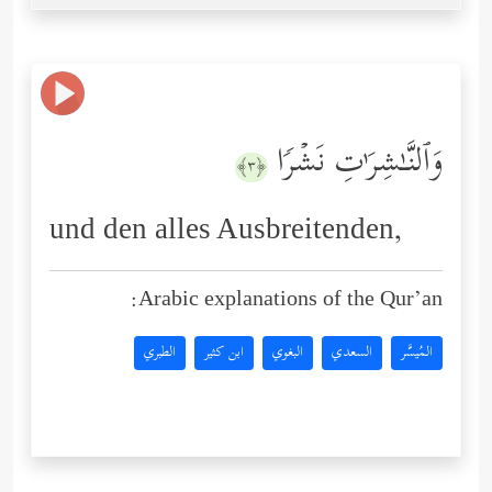
وَٱلنَّـٰشِرَ ٰ⁠تِ نَشۡرࣰا
﴿٣﴾
und den alles Ausbreitenden,
Arabic explanations of the Qur’an:
المُيسَّر
السعدي
البغوي
ابن كثير
الطبري