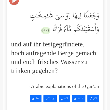
وَجَعَلۡنَا فِیهَا رَوَ ٰ⁠سِیَ شَـٰمِخَـٰتࣲ
وَأَسۡقَیۡنَـٰكُم مَّاۤءࣰ فُرَاتࣰا
﴿٢٧﴾
und auf ihr festgegründete,
hoch aufragende Berge gemacht
und euch frisches Wasser zu
trinken gegeben?
Arabic explanations of the Qur’an:
المُيسَّر
السعدي
البغوي
ابن كثير
الطبري