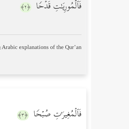
فَٱلۡمُورِیَـٰتِ قَدۡحࣰا
﴿٢﴾
Arabic explanations of the Qur’an:
فَٱلۡمُغِیرَ ٰ⁠تِ صُبۡحࣰا
﴿٣﴾