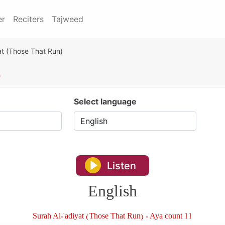
er
Reciters
Tajweed
at (Those That Run)
)
Select language
Listen
English
Surah Al-'adiyat (Those That Run) - Aya count 11