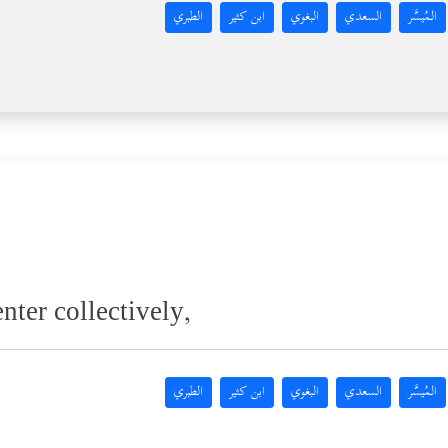
المُيسَّر
السعدي
البغوي
ابن كثير
الطبري
nter collectively,
المُيسَّر
السعدي
البغوي
ابن كثير
الطبري