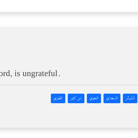
rd, is ungrateful.
المُيسَّر
السعدي
البغوي
ابن كثير
الطبري