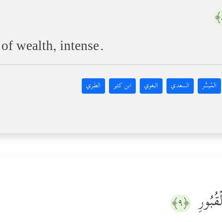
 of wealth, intense.
المُيسَّر
السعدي
البغوي
ابن كثير
الطبري
۞ ُبُورِ
﴿٩﴾