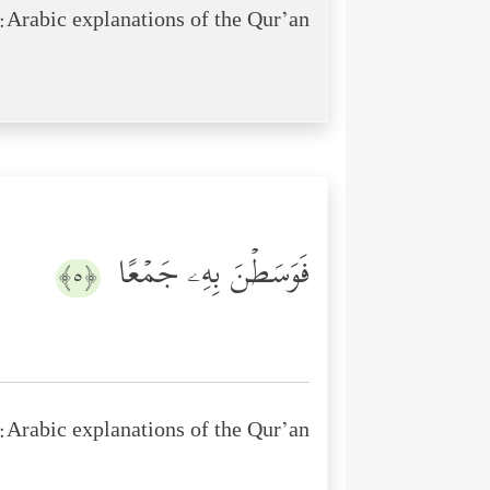
Arabic explanations of the Qur’an:
فَوَسَطۡنَ بِهِۦ جَمۡعًا
﴿٥﴾
Arabic explanations of the Qur’an: