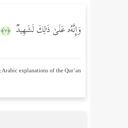
وَإِنَّهُۥ عَلَىٰ ذَ ٰ⁠لِكَ لَشَهِیدࣱ
﴿٧﴾
Arabic explanations of the Qur’an: