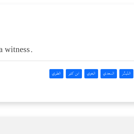
 a witness.
المُيسَّر
السعدي
البغوي
ابن كثير
الطبري