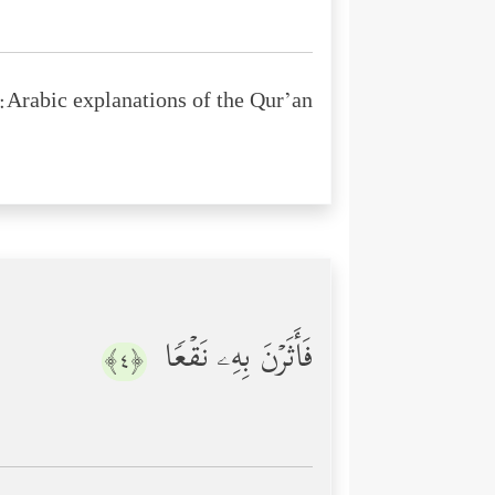
Arabic explanations of the Qur’an:
فَأَثَرۡنَ بِهِۦ نَقۡعࣰا
﴿٤﴾