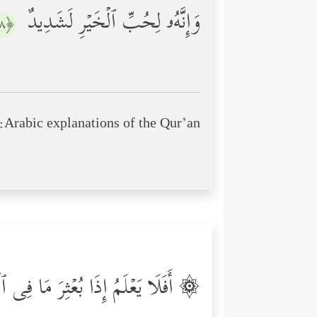
وَإِنَّهُۥ لِحُبِّ ٱلۡخَیۡرِ لَشَدِیدٌ
﴿٨﴾
Arabic explanations of the Qur’an:
أَفَلَا یَعۡلَمُ إِذَا بُعۡثِرَ مَا فِی ٱلۡق