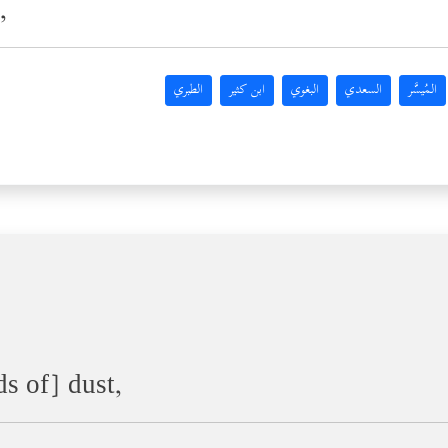
,
المُيسَّر
السعدي
البغوي
ابن كثير
الطبري
ds of] dust,