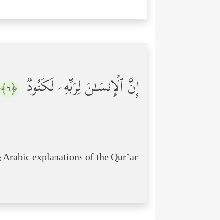
إِنَّ ٱلۡإِنسَـٰنَ لِرَبِّهِۦ لَكَنُودࣱ
﴿٦﴾
Arabic explanations of the Qur’an: