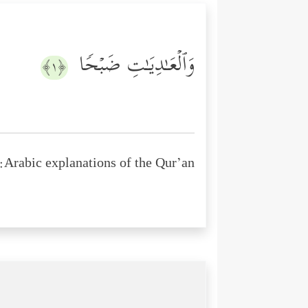
وَٱلۡعَـٰدِیَـٰتِ ضَبۡحࣰا
﴿١﴾
Arabic explanations of the Qur’an: