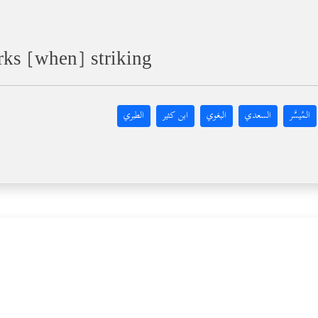
rks [when] striking
المُيسَّر
السعدي
البغوي
ابن كثير
الطبري