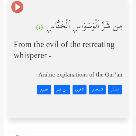
مِن شَرِّ ٱلۡوَسۡوَاسِ ٱلۡخَنَّاسِ
﴿٤﴾
From the evil of the retreating
whisperer -
Arabic explanations of the Qur’an:
المُيسَّر
السعدي
البغوي
ابن كثير
الطبري