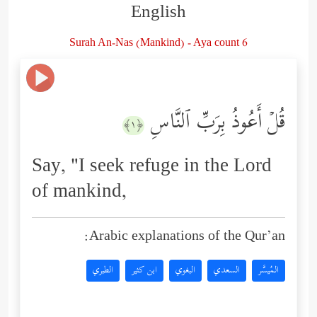
English
Surah An-Nas (Mankind) - Aya count 6
قُلۡ أَعُوذُ بِرَبِّ ٱلنَّاسِ
﴿١﴾
Say, "I seek refuge in the Lord
of mankind,
Arabic explanations of the Qur’an:
المُيسَّر
السعدي
البغوي
ابن كثير
الطبري