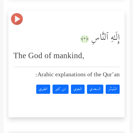
إِلَـٰهِ ٱلنَّاسِ
﴿٣﴾
The God of mankind,
Arabic explanations of the Qur’an:
المُيسَّر
السعدي
البغوي
ابن كثير
الطبري