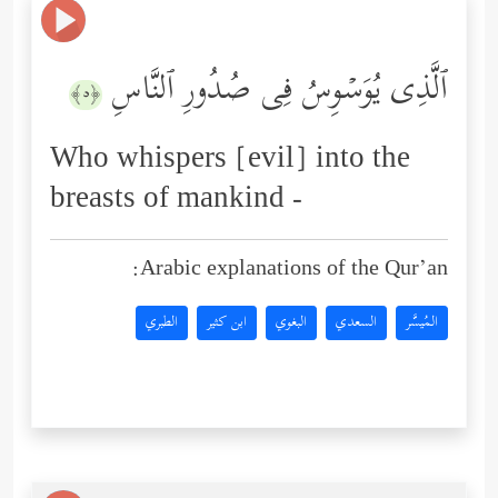
ٱلَّذِی یُوَسۡوِسُ فِی صُدُورِ ٱلنَّاسِ
﴿٥﴾
Who whispers [evil] into the
breasts of mankind -
Arabic explanations of the Qur’an:
المُيسَّر
السعدي
البغوي
ابن كثير
الطبري