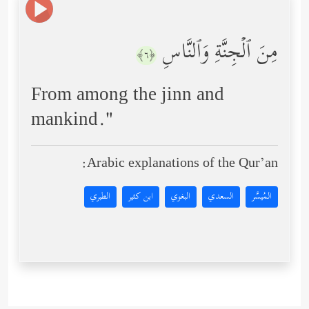
مِنَ ٱلۡجِنَّةِ وَٱلنَّاسِ
﴿٦﴾
From among the jinn and
mankind."
Arabic explanations of the Qur’an:
المُيسَّر
السعدي
البغوي
ابن كثير
الطبري