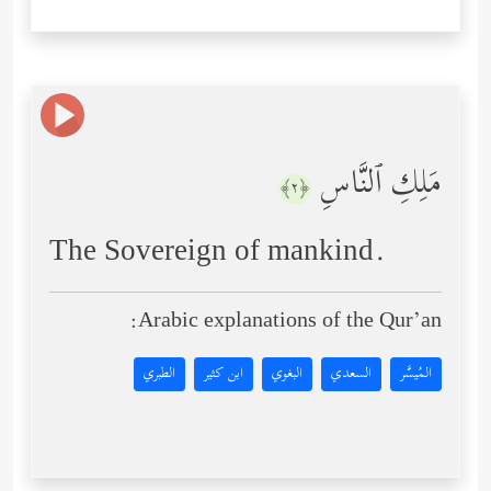
مَلِكِ ٱلنَّاسِ
﴿٢﴾
The Sovereign of mankind.
Arabic explanations of the Qur’an:
المُيسَّر
السعدي
البغوي
ابن كثير
الطبري