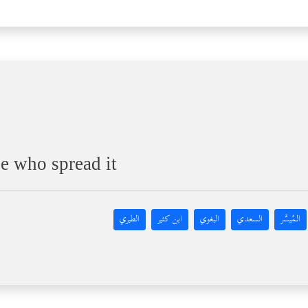
e who spread it
المُيسَّر
السعدي
البغوي
ابن كثير
الطبري