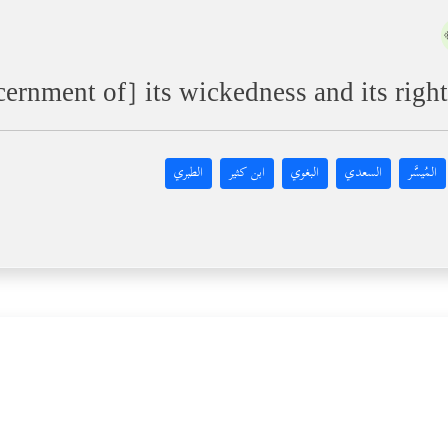
cernment of] its wickedness and its righ
المُيسَّر
السعدي
البغوي
ابن كثير
الطبري