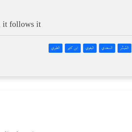
t follows it
المُيسَّر
السعدي
البغوي
ابن كثير
الطبري