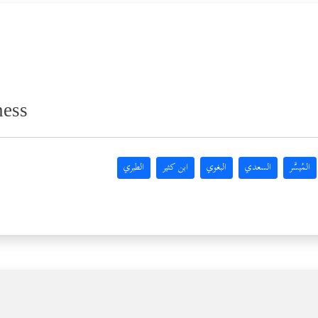
ness
المُيسَّر
السعدي
البغوي
ابن كثير
الطبري