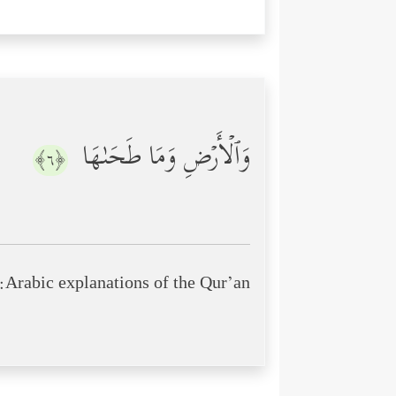
وَٱلۡأَرۡضِ وَمَا طَحَىٰهَا
﴿٦﴾
Arabic explanations of the Qur’an: