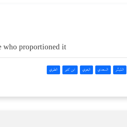
 who proportioned it
المُيسَّر
السعدي
البغوي
ابن كثير
الطبري