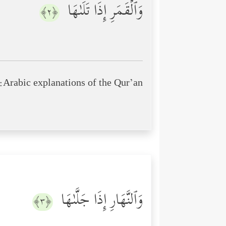
وَٱلۡقَمَرِ إِذَا تَلَىٰهَا
﴿٢﴾
Arabic explanations of the Qur’an:
وَٱلنَّهَارِ إِذَا جَلَّىٰهَا
﴿٣﴾