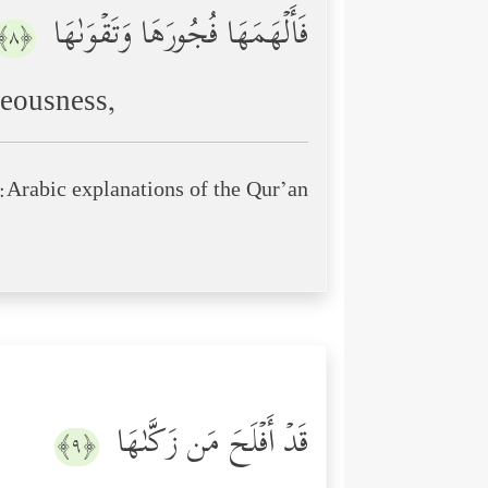
فَأَلۡهَمَهَا فُجُورَهَا وَتَقۡوَىٰهَا
﴿٨﴾
teousness,
Arabic explanations of the Qur’an:
قَدۡ أَفۡلَحَ مَن زَكَّىٰهَا
﴿٩﴾