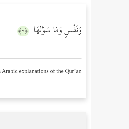
وَنَفۡسࣲ وَمَا سَوَّىٰهَا
﴿٧﴾
Arabic explanations of the Qur’an: