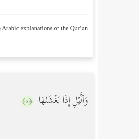
Arabic explanations of the Qur’an:
وَٱلَّیۡلِ إِذَا یَغۡشَىٰهَا
﴿٤﴾