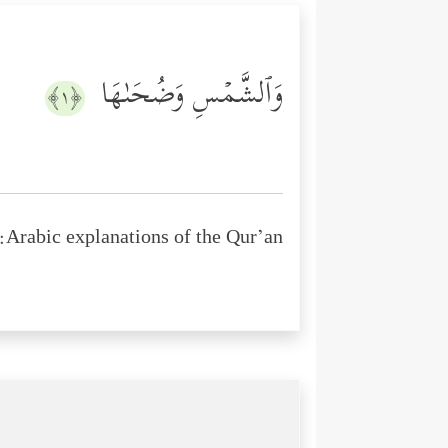
وَٱلشَّمۡسِ وَضُحَىٰهَا
﴿١﴾
Arabic explanations of the Qur’an: