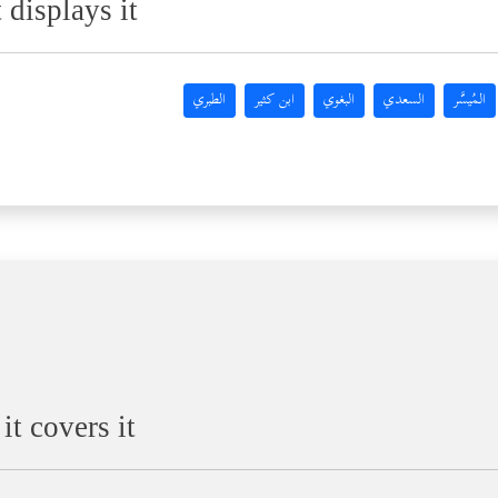
displays it
المُيسَّر
السعدي
البغوي
ابن كثير
الطبري
t covers it