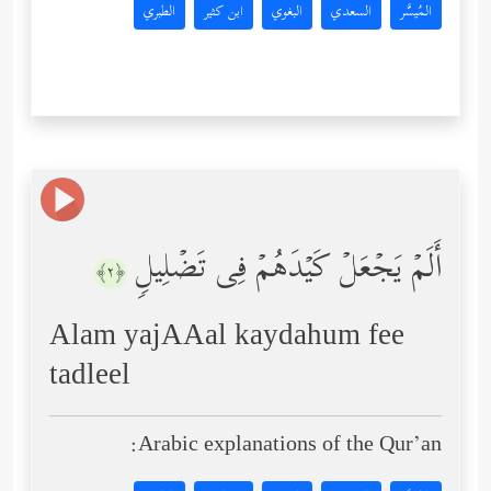
المُيسَّر
السعدي
البغوي
ابن كثير
الطبري
أَلَمۡ یَجۡعَلۡ كَیۡدَهُمۡ فِی تَضۡلِیلࣲ
﴿٢﴾
Alam yajAAal kaydahum fee
tadleel
Arabic explanations of the Qur’an: