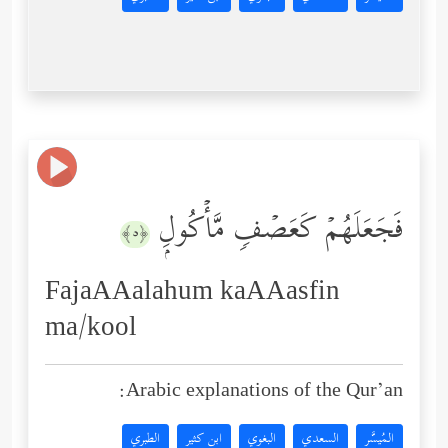
فَجَعَلَهُمۡ كَعَصۡفࣲ مَّأۡكُولِۭ
﴿٥﴾
FajaAAalahum kaAAasfin
ma/kool
Arabic explanations of the Qur’an:
المُيسَّر
السعدي
البغوي
ابن كثير
الطبري