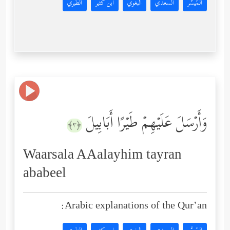
المُيسَّر
السعدي
البغوي
ابن كثير
الطبري
وَأَرۡسَلَ عَلَیۡهِمۡ طَیۡرًا أَبَابِیلَ
﴿٣﴾
Waarsala AAalayhim tayran
ababeel
Arabic explanations of the Qur’an: