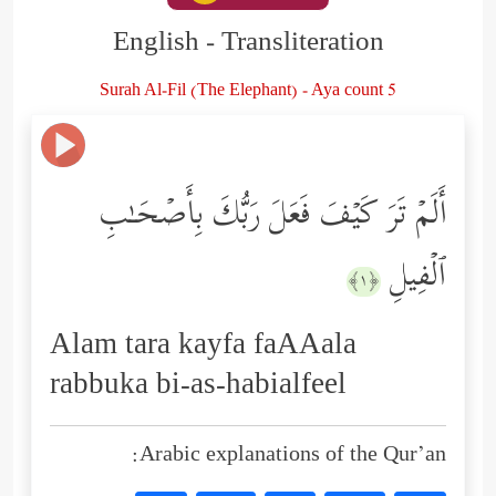
English - Transliteration
Surah Al-Fil (The Elephant) - Aya count 5
أَلَمۡ تَرَ كَیۡفَ فَعَلَ رَبُّكَ بِأَصۡحَـٰبِ
ٱلۡفِیلِ
﴿١﴾
Alam tara kayfa faAAala
rabbuka bi-as-habialfeel
Arabic explanations of the Qur’an: