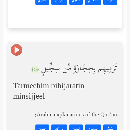
المُيسَّر
السعدي
البغوي
ابن كثير
الطبري
تَرۡمِیهِم بِحِجَارَةࣲ مِّن سِجِّیلࣲ
﴿٤﴾
Tarmeehim bihijaratin
minsijjeel
Arabic explanations of the Qur’an:
المُيسَّر
السعدي
البغوي
ابن كثير
الطبري