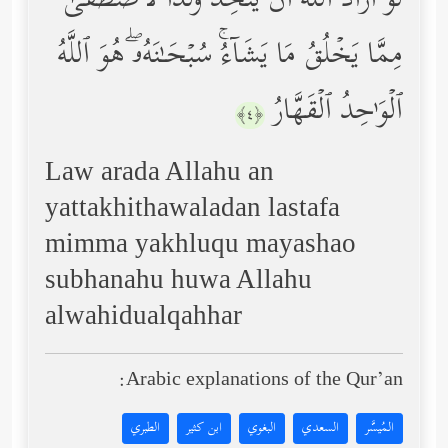
لَّوۡ أَرَادَ ٱللَّهُ أَن یَتَّخِذَ وَلَدࣰا لَّٱصۡطَفَىٰ
مِمَّا یَخۡلُقُ مَا یَشَاۤءُۚ سُبۡحَـٰنَهُۥۖ هُوَ ٱللَّهُ
ٱلۡوَ ٰ⁠حِدُ ٱلۡقَهَّارُ
﴿٤﴾
Law arada Allahu an
yattakhithawaladan lastafa
mimma yakhluqu mayashao
subhanahu huwa Allahu
alwahidualqahhar
Arabic explanations of the Qur’an:
المُيسَّر
السعدي
البغوي
ابن كثير
الطبري