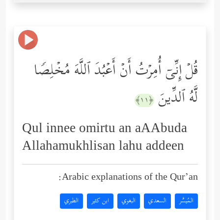
قُلۡ إِنِّیۤ أُمِرۡتُ أَنۡ أَعۡبُدَ ٱللَّهَ مُخۡلِصࣰا
لَّهُ ٱلدِّینَ
﴿١١﴾
Qul innee omirtu an aAAbuda
Allahamukhlisan lahu addeen
Arabic explanations of the Qur’an:
المُيسَّر
السعدي
البغوي
ابن كثير
الطبري