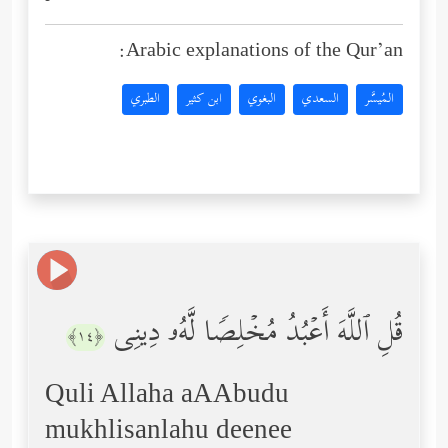
Arabic explanations of the Qur’an:
المُيسَّر
السعدي
البغوي
ابن كثير
الطبري
قُلِ ٱللَّهَ أَعۡبُدُ مُخۡلِصࣰا لَّهُۥ دِینِی
﴿١٤﴾
Quli Allaha aAAbudu
mukhlisanlahu deenee