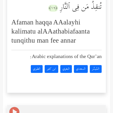
تُنقِذُ مَن فِی ٱلنَّارِ
﴿١٩﴾
Afaman haqqa AAalayhi
kalimatu alAAathabiafaanta
tunqithu man fee annar
Arabic explanations of the Qur’an:
المُيسَّر
السعدي
البغوي
ابن كثير
الطبري