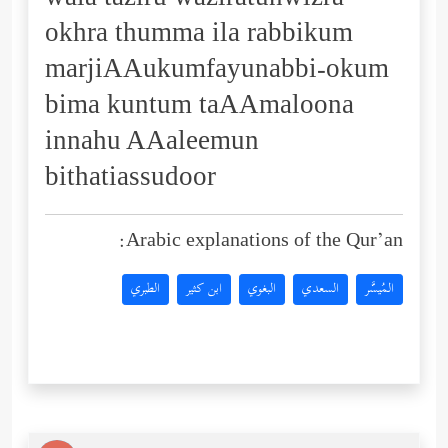
wala taziru waziratunwizra
okhra thumma ila rabbikum
marjiAAukumfayunabbi-okum
bima kuntum taAAmaloona
innahu AAaleemun
bithatiassudoor
Arabic explanations of the Qur’an:
المُيسَّر
السعدي
البغوي
ابن كثير
الطبري