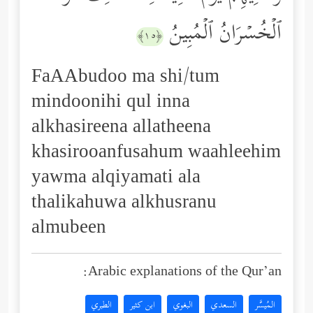
ٱلۡخُسۡرَانُ ٱلۡمُبِینُ
﴿١٥﴾
FaAAbudoo ma shi/tum
mindoonihi qul inna
alkhasireena allatheena
khasirooanfusahum waahleehim
yawma alqiyamati ala
thalikahuwa alkhusranu
almubeen
Arabic explanations of the Qur’an:
المُيسَّر
السعدي
البغوي
ابن كثير
الطبري