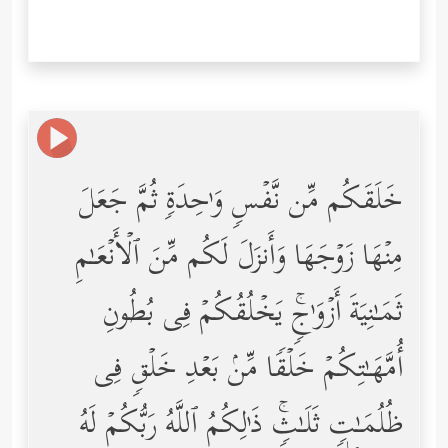
خَلَقَكُم مِّن نَّفۡسࣲ وَ ٰ⁠حِدَةࣲ ثُمَّ جَعَلَ
مِنۡهَا زَوۡجَهَا وَأَنزَلَ لَكُم مِّنَ ٱلۡأَنۡعَـٰمِ
ثَمَـٰنِیَةَ أَزۡوَ ٰ⁠جࣲۚ یَخۡلُقُكُمۡ فِی بُطُونِ
أُمَّهَـٰتِكُمۡ خَلۡقࣰا مِّنۢ بَعۡدِ خَلۡقࣲ فِی
ظُلُمَـٰتࣲ ثَلَـٰثࣲۚ ذَ ٰ⁠لِكُمُ ٱللَّهُ رَبُّكُمۡ لَهُ