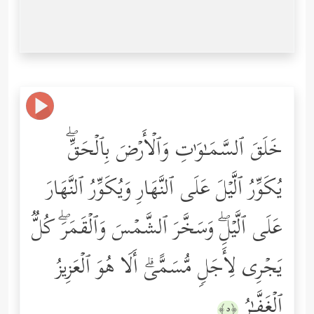
خَلَقَ ٱلسَّمَـٰوَ ٰ⁠تِ وَٱلۡأَرۡضَ بِٱلۡحَقِّۖ
یُكَوِّرُ ٱلَّیۡلَ عَلَى ٱلنَّهَارِ وَیُكَوِّرُ ٱلنَّهَارَ
عَلَى ٱلَّیۡلِۖ وَسَخَّرَ ٱلشَّمۡسَ وَٱلۡقَمَرَۖ كُلࣱّ
یَجۡرِی لِأَجَلࣲ مُّسَمًّىۗ أَلَا هُوَ ٱلۡعَزِیزُ
ٱلۡغَفَّـٰرُ
﴿٥﴾