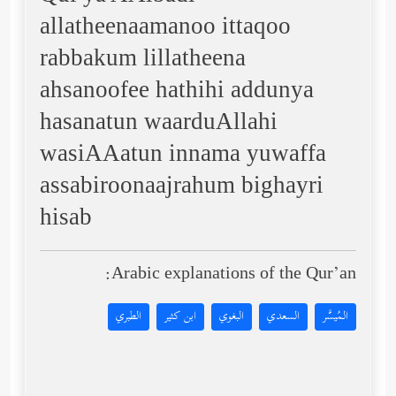
allatheenaamanoo ittaqoo
rabbakum lillatheena
ahsanoofee hathihi addunya
hasanatun waarduAllahi
wasiAAatun innama yuwaffa
assabiroonaajrahum bighayri
hisab
Arabic explanations of the Qur’an:
المُيسَّر
السعدي
البغوي
ابن كثير
الطبري