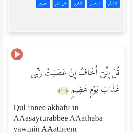
المُيسَّر
السعدي
البغوي
ابن كثير
الطبري
قُلۡ إِنِّیۤ أَخَافُ إِنۡ عَصَیۡتُ رَبِّی
عَذَابَ یَوۡمٍ عَظِیمࣲ
﴿١٣﴾
Qul innee akhafu in
AAasayturabbee AAathaba
yawmin AAatheem