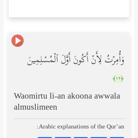
وَأُمِرۡتُ لِأَنۡ أَكُونَ أَوَّلَ ٱلۡمُسۡلِمِینَ
﴿١٢﴾
Waomirtu li-an akoona awwala
almuslimeen
Arabic explanations of the Qur’an: