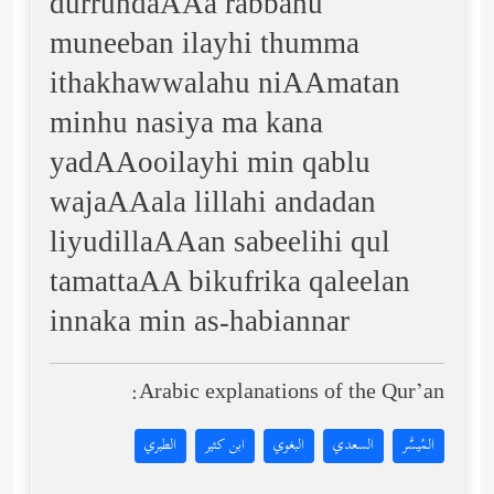
durrundaAAa rabbahu
muneeban ilayhi thumma
ithakhawwalahu niAAmatan
minhu nasiya ma kana
yadAAooilayhi min qablu
wajaAAala lillahi andadan
liyudillaAAan sabeelihi qul
tamattaAA bikufrika qaleelan
innaka min as-habiannar
Arabic explanations of the Qur’an:
المُيسَّر
السعدي
البغوي
ابن كثير
الطبري