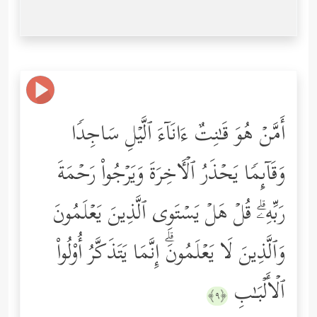
أَمَّنۡ هُوَ قَـٰنِتٌ ءَانَاۤءَ ٱلَّیۡلِ سَاجِدࣰا
وَقَاۤىِٕمࣰا یَحۡذَرُ ٱلۡـَٔاخِرَةَ وَیَرۡجُواْ رَحۡمَةَ
رَبِّهِۦۗ قُلۡ هَلۡ یَسۡتَوِی ٱلَّذِینَ یَعۡلَمُونَ
وَٱلَّذِینَ لَا یَعۡلَمُونَۗ إِنَّمَا یَتَذَكَّرُ أُوْلُواْ
ٱلۡأَلۡبَـٰبِ
﴿٩﴾