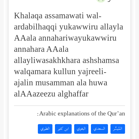
Khalaqa assamawati wal-
ardabilhaqqi yukawwiru allayla
AAala annahariwayukawwiru
annahara AAala
allayliwasakhkhara ashshamsa
walqamara kullun yajreeli-
ajalin musamman ala huwa
alAAazeezu alghaffar
Arabic explanations of the Qur’an:
المُيسَّر
السعدي
البغوي
ابن كثير
الطبري