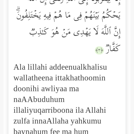
یَحۡكُمُ بَیۡنَهُمۡ فِی مَا هُمۡ فِیهِ یَخۡتَلِفُونَۗ
إِنَّ ٱللَّهَ لَا یَهۡدِی مَنۡ هُوَ كَـٰذِبࣱ
كَفَّارࣱ
﴿٣﴾
Ala lillahi addeenualkhalisu
wallatheena ittakhathoomin
doonihi awliyaa ma
naAAbuduhum
illaliyuqarriboona ila Allahi
zulfa innaAllaha yahkumu
baynahum fee ma hum