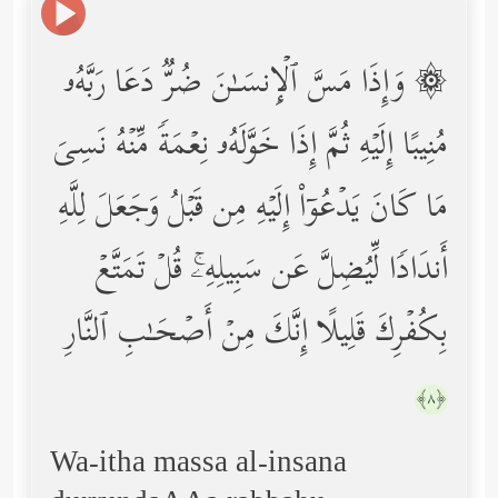
۞ وَإِذَا مَسَّ ٱلۡإِنسَـٰنَ ضُرࣱّ دَعَا رَبَّهُۥ
مُنِیبًا إِلَیۡهِ ثُمَّ إِذَا خَوَّلَهُۥ نِعۡمَةࣰ مِّنۡهُ نَسِیَ
مَا كَانَ یَدۡعُوۤاْ إِلَیۡهِ مِن قَبۡلُ وَجَعَلَ لِلَّهِ
أَندَادࣰا لِّیُضِلَّ عَن سَبِیلِهِۦۚ قُلۡ تَمَتَّعۡ
بِكُفۡرِكَ قَلِیلًا إِنَّكَ مِنۡ أَصۡحَـٰبِ ٱلنَّارِ
﴿٨﴾
Wa-itha massa al-insana