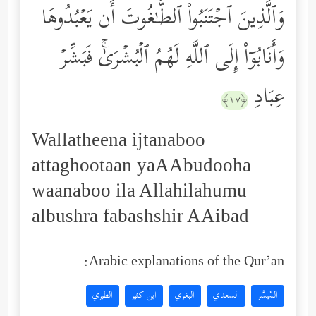
وَٱلَّذِینَ ٱجۡتَنَبُواْ ٱلطَّـٰغُوتَ أَن یَعۡبُدُوهَا
وَأَنَابُوۤاْ إِلَى ٱللَّهِ لَهُمُ ٱلۡبُشۡرَىٰۚ فَبَشِّرۡ
عِبَادِ
﴿١٧﴾
Wallatheena ijtanaboo
attaghootaan yaAAbudooha
waanaboo ila Allahilahumu
albushra fabashshir AAibad
Arabic explanations of the Qur’an:
المُيسَّر
السعدي
البغوي
ابن كثير
الطبري