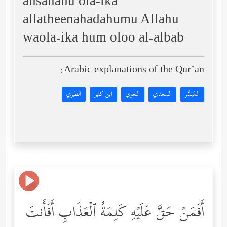
ahsanahu ola-ika
allatheenahadahumu Allahu
waola-ika hum oloo al-albab
Arabic explanations of the Qur’an:
المُيسَّر
السعدي
البغوي
ابن كثير
الطبري
أَفَمَنۡ حَقَّ عَلَیۡهِ كَلِمَةُ ٱلۡعَذَابِ أَفَأَنتَ