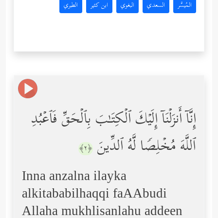
المُيسَّر
السعدي
البغوي
ابن كثير
الطبري
إِنَّاۤ أَنزَلۡنَاۤ إِلَیۡكَ ٱلۡكِتَـٰبَ بِٱلۡحَقِّ فَٱعۡبُدِ
ٱللَّهَ مُخۡلِصࣰا لَّهُ ٱلدِّینَ
﴿٢﴾
Inna anzalna ilayka
alkitababilhaqqi faAAbudi
Allaha mukhlisanlahu addeen