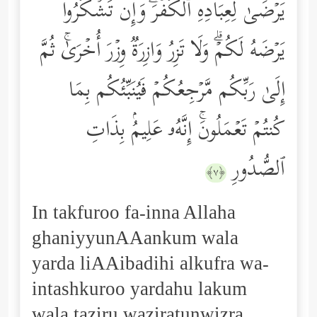
یَرۡضَىٰ لِعِبَادِهِ ٱلۡكُفۡرَۖ وَإِن تَشۡكُرُواْ
یَرۡضَهُ لَكُمۡۗ وَلَا تَزِرُ وَازِرَةࣱ وِزۡرَ أُخۡرَىٰۚ ثُمَّ
إِلَىٰ رَبِّكُم مَّرۡجِعُكُمۡ فَیُنَبِّئُكُم بِمَا
كُنتُمۡ تَعۡمَلُونَۚ إِنَّهُۥ عَلِیمُۢ بِذَاتِ
ٱلصُّدُورِ
﴿٧﴾
In takfuroo fa-inna Allaha
ghaniyyunAAankum wala
yarda liAAibadihi alkufra wa-
intashkuroo yardahu lakum