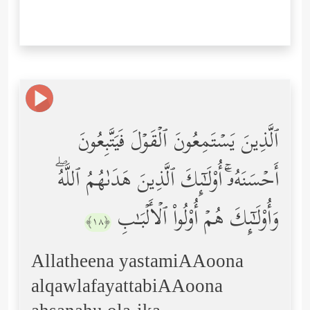
ٱلَّذِینَ یَسۡتَمِعُونَ ٱلۡقَوۡلَ فَیَتَّبِعُونَ
أَحۡسَنَهُۥۤۚ أُوْلَـٰۤىِٕكَ ٱلَّذِینَ هَدَىٰهُمُ ٱللَّهُۖ
وَأُوْلَـٰۤىِٕكَ هُمۡ أُوْلُواْ ٱلۡأَلۡبَـٰبِ
﴿١٨﴾
Allatheena yastamiAAoona
alqawlafayattabiAAoona