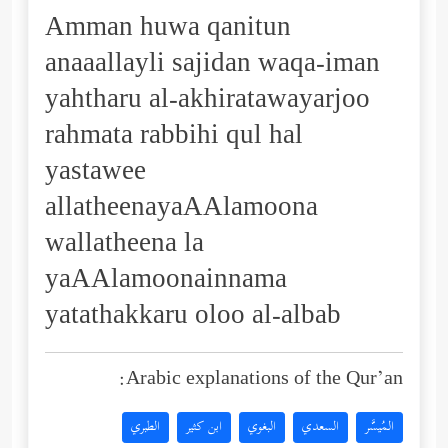
Amman huwa qanitun
anaaallayli sajidan waqa-iman
yahtharu al-akhiratawayarjoo
rahmata rabbihi qul hal
yastawee
allatheenayaAAlamoona
wallatheena la
yaAAlamoonainnama
yatathakkaru oloo al-albab
Arabic explanations of the Qur’an:
المُيسَّر
السعدي
البغوي
ابن كثير
الطبري