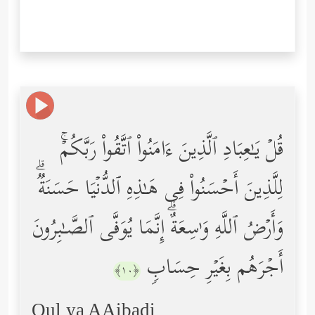
قُلۡ یَـٰعِبَادِ ٱلَّذِینَ ءَامَنُواْ ٱتَّقُواْ رَبَّكُمۡۚ
لِلَّذِینَ أَحۡسَنُواْ فِی هَـٰذِهِ ٱلدُّنۡیَا حَسَنَةࣱۗ
وَأَرۡضُ ٱللَّهِ وَ ٰ⁠سِعَةٌۗ إِنَّمَا یُوَفَّى ٱلصَّـٰبِرُونَ
أَجۡرَهُم بِغَیۡرِ حِسَابࣲ
﴿١٠﴾
Qul ya AAibadi