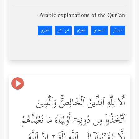
Arabic explanations of the Qur’an:
المُيسَّر
السعدي
البغوي
ابن كثير
الطبري
أَلَا لِلَّهِ ٱلدِّینُ ٱلۡخَالِصُۚ وَٱلَّذِینَ
ٱتَّخَذُواْ مِن دُونِهِۦۤ أَوۡلِیَاۤءَ مَا نَعۡبُدُهُمۡ
إِلَّا لِیُقَرِّبُونَاۤ إِلَى ٱللَّهِ زُلۡفَىٰۤ إِنَّ ٱللَّهَ