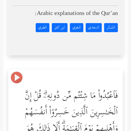
Arabic explanations of the Qur’an:
المُيسَّر
السعدي
البغوي
ابن كثير
الطبري
فَٱعۡبُدُواْ مَا شِئۡتُم مِّن دُونِهِۦۗ قُلۡ إِنَّ
ٱلۡخَـٰسِرِینَ ٱلَّذِینَ خَسِرُوۤاْ أَنفُسَهُمۡ
وَأَهۡلِیهِمۡ یَوۡمَ ٱلۡقِیَـٰمَةِۗ أَلَا ذَ ٰ⁠لِكَ هُوَ