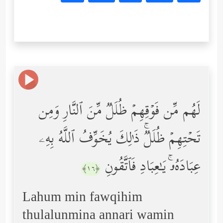
لَهُم مِّن فَوۡقِهِمۡ ظُلَلࣱ مِّنَ ٱلنَّارِ وَمِن
تَحۡتِهِمۡ ظُلَلࣱۚ ذَ ٰ⁠لِكَ یُخَوِّفُ ٱللَّهُ بِهِۦ
عِبَادَهُۥۚ یَـٰعِبَادِ فَٱتَّقُونِ
﴿١٦﴾
Lahum min fawqihim
thulalunmina annari wamin