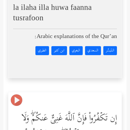
la ilaha illa huwa faanna
tusrafoon
Arabic explanations of the Qur’an:
المُيسَّر
السعدي
البغوي
ابن كثير
الطبري
إِن تَكۡفُرُواْ فَإِنَّ ٱللَّهَ غَنِیٌّ عَنكُمۡۖ وَلَا