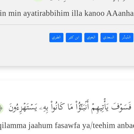
in min ayatirabbihim illa kanoo AAan
المُيسَّر
السعدي
البغوي
ابن كثير
الطبري
فَسَوۡفَ یَأۡتِیهِمۡ أَنۢبَـٰۤؤُاْ مَا كَانُواْ بِهِۦ یَسۡتَهۡزِءُونَ
﴿٥﴾
qilamma jaahum fasawfa ya/teehim anba