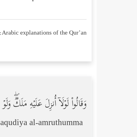
Arabic explanations of the Qur’an:
وَقَالُواْ لَوۡلَاۤ أُنزِلَ عَلَیۡهِ مَلَكࣱۖ وَلَ
laqudiya al-amruthumma