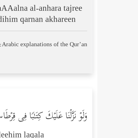
Aalna al-anhara tajree
ihim qarnan akhareen
Arabic explanations of the Qur’an:
وَلَوۡ نَزَّلۡنَا عَلَیۡكَ كِتَـٰبࣰا فِی قِرۡط
deehim laqala