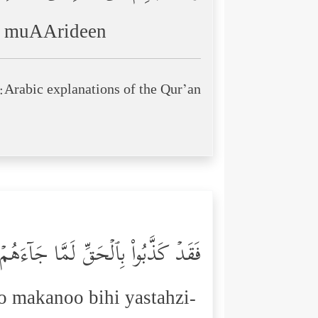
ha muAArideen
Arabic explanations of the Qur’an:
فَقَدۡ كَذَّبُواْ بِٱلۡحَقِّ لَمَّا جَاۤءَهُمۡ 
o makanoo bihi yastahzi-