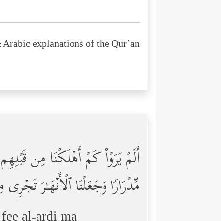
Arabic explanations of the Qur’an:
أَلَمۡ یَرَوۡاْ كَمۡ أَهۡلَكۡنَا مِن قَبۡلِهِ
مِّدۡرَارࣰا وَجَعَلۡنَا ٱلۡأَنۡهَـٰرَ تَجۡرِی
ee al-ardi ma