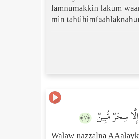
lamnumakkin lakum waar
min tahtihimfaahlaknah
 إِلَّا سِحۡرࣱ مُّبِینࣱ
﴿٧﴾
Walaw nazzalna AAalayka