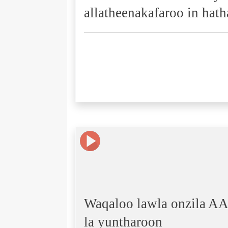
allatheenakafaroo in hath
Waqaloo lawla onzila A
la yuntharoon