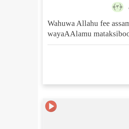
َ
﴿٣﴾
Wahuwa Allahu fee assa
wayaAAlamu mataksibo