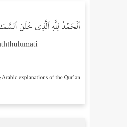
ٱلۡحَمۡدُ لِلَّهِ ٱلَّذِی خَلَقَ ٱلسَّمَـٰوَ 
aththulumati
Arabic explanations of the Qur’an: