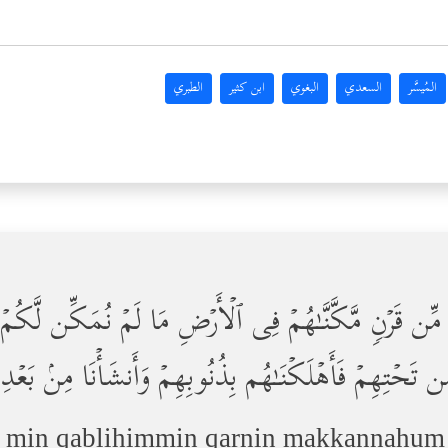
المُيسَّر
السعدي
البغوي
ابن كثير
الطبري
م مِّن قَرۡنࣲ مَّكَّنَّـٰهُمۡ فِی ٱلۡأَرۡضِ مَا لَمۡ نُمَكِّن لَّكُمۡ و
 مِن تَحۡتِهِمۡ فَأَهۡلَكۡنَـٰهُم بِذُنُوبِهِمۡ وَأَنشَأۡنَا مِنۢ بَعۡد
 min qablihimmin qarnin makkannahum f