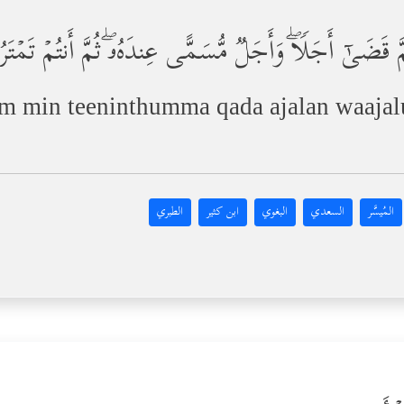
ضَىٰۤ أَجَلࣰاۖ وَأَجَلࣱ مُّسَمًّى عِندَهُۥۖ ثُمَّ أَنتُمۡ تَمۡتَ
um min teeninthumma qada ajalan waa
المُيسَّر
السعدي
البغوي
ابن كثير
الطبري