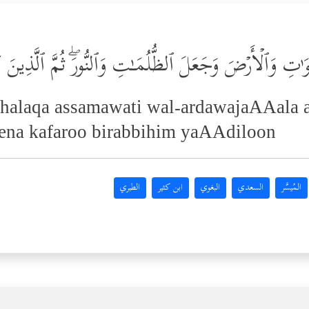
ٰ⁠تِ وَٱلۡأَرۡضَ وَجَعَلَ ٱلظُّلُمَـٰتِ وَٱلنُّورَۖ ثُمَّ ٱلَّذِینَ كَف
ekhalaqa assamawati wal-ardawajaAAala 
ena kafaroo birabbihim yaAAdiloon
المُيسَّر
السعدي
البغوي
ابن كثير
الطبري