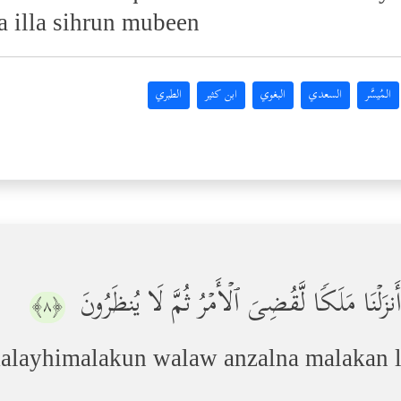
a illa sihrun mubeen
المُيسَّر
السعدي
البغوي
ابن كثير
الطبري
وۡ أَنزَلۡنَا مَلَكࣰا لَّقُضِیَ ٱلۡأَمۡرُ ثُمَّ لَا یُنظَرُونَ
﴿٨﴾
Aalayhimalakun walaw anzalna malakan 