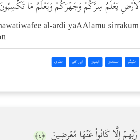
ٱلۡأَرۡضِ یَعۡلَمُ سِرَّكُمۡ وَجَهۡرَكُمۡ وَیَعۡلَمُ مَا تَكۡسِبُون
mawatiwafee al-ardi yaAAlamu sirraku
on
المُيسَّر
السعدي
البغوي
ابن كثير
الطبري
 رَبِّهِمۡ إِلَّا كَانُواْ عَنۡهَا مُعۡرِضِینَ
﴿٤﴾