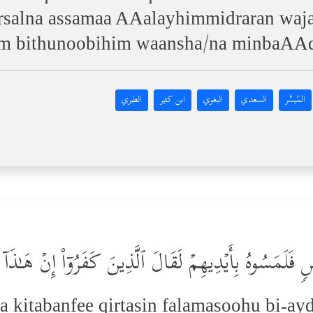
salna assamaa AAalayhimmidraran wajaA
um bithunoobihim waansha/na minbaAAd
المُيسَّر
السعدي
البغوي
ابن كثير
الطبري
َاسࣲ فَلَمَسُوهُ بِأَیۡدِیهِمۡ لَقَالَ ٱلَّذِینَ كَفَرُوۤاْ إِنۡ هَـٰذَاۤ
 kitabanfee qirtasin falamasoohu bi-ay