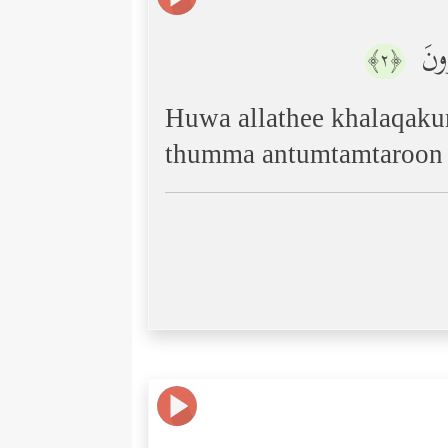
رُونَ
﴿٢﴾
Huwa allathee khalaqak
thumma antumtamtaroon