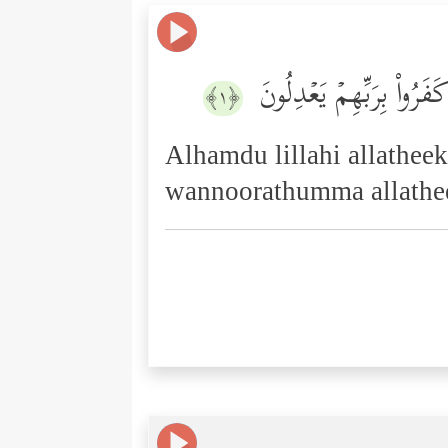
َرُواْ بِرَبِّهِمۡ یَعۡدِلُونَ
﴿١﴾
Alhamdu lillahi allathe
wannoorathumma allathe