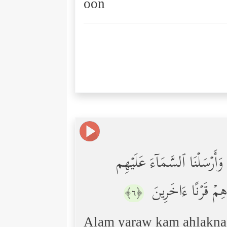
oon
َأَرۡسَلۡنَا ٱلسَّمَاۤءَ عَلَیۡهِم
ِهِمۡ قَرۡنًا ءَاخَرِینَ
﴿٦﴾
Alam yaraw kam ahlakna