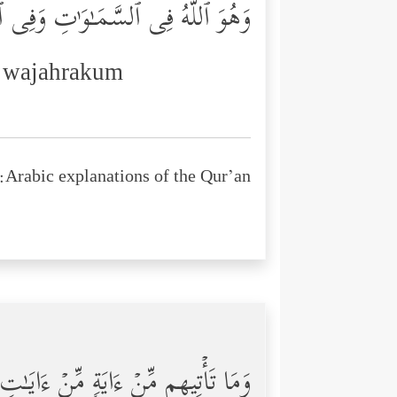
وَهُوَ ٱللَّهُ فِی ٱلسَّمَـٰوَ ٰ⁠تِ وَفِی 
m wajahrakum
Arabic explanations of the Qur’an:
وَمَا تَأۡتِیهِم مِّنۡ ءَایَةࣲ مِّنۡ ءَایَـٰتِ