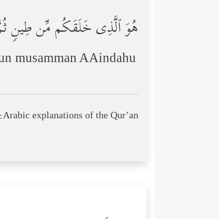
هُوَ ٱلَّذِی خَلَقَكُم مِّن طِینࣲ ثُمَّ قَ
jalun musamman AAindahu
Arabic explanations of the Qur’an: