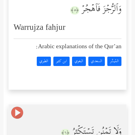
وَٱلرُّجۡزَ فَٱهۡجُرۡ
﴿٥﴾
Warrujza fahjur
Arabic explanations of the Qur’an:
المُيسَّر
السعدي
البغوي
ابن كثير
الطبري
وَلَا تَمۡنُن تَسۡتَكۡثِرُ
﴿٦﴾