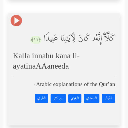
كَلَّاۤۖ إِنَّهُۥ كَانَ لِـَٔایَـٰتِنَا عَنِیدࣰا
﴿١٦﴾
Kalla innahu kana li-
ayatinaAAaneeda
Arabic explanations of the Qur’an:
المُيسَّر
السعدي
البغوي
ابن كثير
الطبري