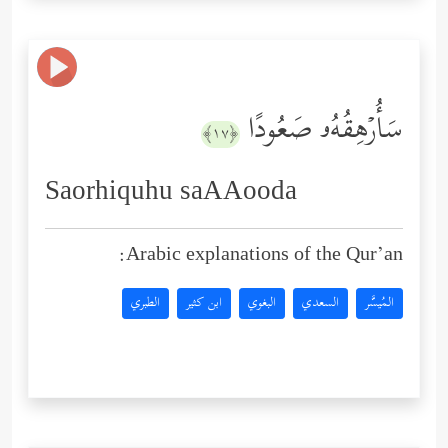
سَأُرۡهِقُهُۥ صَعُودًا
﴿١٧﴾
Saorhiquhu saAAooda
Arabic explanations of the Qur’an:
المُيسَّر
السعدي
البغوي
ابن كثير
الطبري