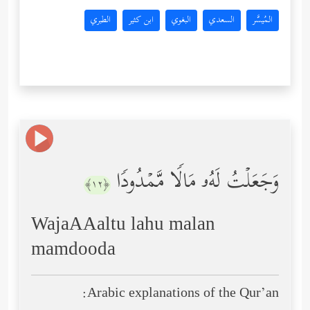
المُيسَّر
السعدي
البغوي
ابن كثير
الطبري
وَجَعَلۡتُ لَهُۥ مَالࣰا مَّمۡدُودࣰا
﴿١٢﴾
WajaAAaltu lahu malan
mamdooda
Arabic explanations of the Qur’an: