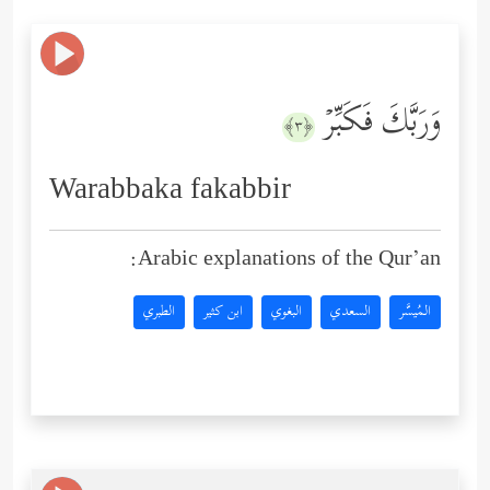
وَرَبَّكَ فَكَبِّرۡ
﴿٣﴾
Warabbaka fakabbir
Arabic explanations of the Qur’an:
المُيسَّر
السعدي
البغوي
ابن كثير
الطبري