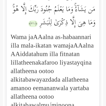
مَن یَشَاۤءُۚ وَمَا یَعۡلَمُ جُنُودَ رَبِّكَ إِلَّا هُوَۚ
وَمَا هِیَ إِلَّا ذِكۡرَىٰ لِلۡبَشَرِ
﴿٣١﴾
Wama jaAAalna as-habaannari
illa mala-ikatan wamajaAAalna
AAiddatahum illa fitnatan
lillatheenakafaroo liyastayqina
allatheena ootoo
alkitabawayazdada allatheena
amanoo eemananwala yartaba
allatheena ootoo