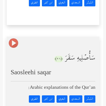
المُيسَّر
السعدي
البغوي
ابن كثير
الطبري
سَأُصۡلِیهِ سَقَرَ
﴿٢٦﴾
Saosleehi saqar
Arabic explanations of the Qur’an:
المُيسَّر
السعدي
البغوي
ابن كثير
الطبري