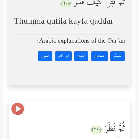
ثُمَّ قُتِلَ كَیۡفَ قَدَّرَ
﴿٢٠﴾
Thumma qutila kayfa qaddar
Arabic explanations of the Qur’an:
المُيسَّر
السعدي
البغوي
ابن كثير
الطبري
ثُمَّ نَظَرَ
﴿٢١﴾