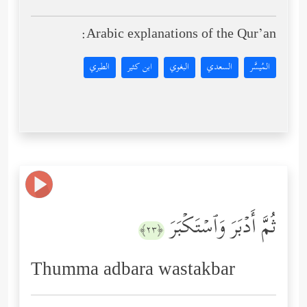
Arabic explanations of the Qur’an:
المُيسَّر
السعدي
البغوي
ابن كثير
الطبري
ثُمَّ أَدۡبَرَ وَٱسۡتَكۡبَرَ
﴿٢٣﴾
Thumma adbara wastakbar