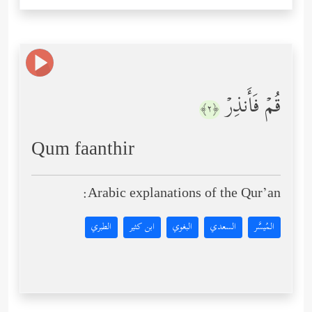
قُمۡ فَأَنذِرۡ
﴿٢﴾
Qum faanthir
Arabic explanations of the Qur’an:
المُيسَّر
السعدي
البغوي
ابن كثير
الطبري