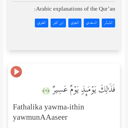
Arabic explanations of the Qur’an:
المُيسَّر
السعدي
البغوي
ابن كثير
الطبري
فَذَ ٰ⁠لِكَ یَوۡمَىِٕذࣲ یَوۡمٌ عَسِیرٌ
﴿٩﴾
Fathalika yawma-ithin
yawmunAAaseer