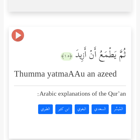
ثُمَّ یَطۡمَعُ أَنۡ أَزِیدَ
﴿١٥﴾
Thumma yatmaAAu an azeed
Arabic explanations of the Qur’an:
المُيسَّر
السعدي
البغوي
ابن كثير
الطبري