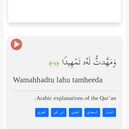
وَمَهَّدتُّ لَهُۥ تَمۡهِیدࣰا
﴿١٤﴾
Wamahhadtu lahu tamheeda
Arabic explanations of the Qur’an:
المُيسَّر
السعدي
البغوي
ابن كثير
الطبري