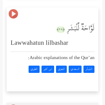
لَوَّاحَةࣱ لِّلۡبَشَرِ
﴿٢٩﴾
Lawwahatun lilbashar
Arabic explanations of the Qur’an:
المُيسَّر
السعدي
البغوي
ابن كثير
الطبري