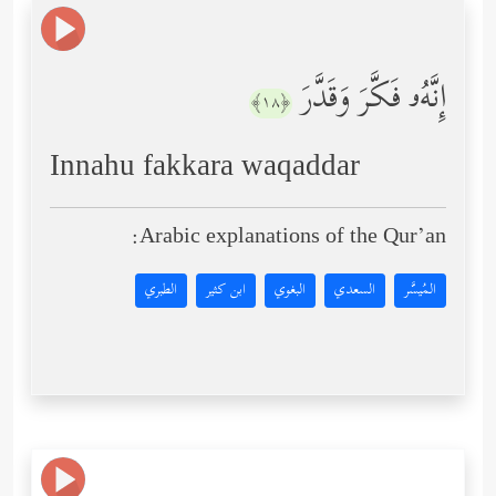
إِنَّهُۥ فَكَّرَ وَقَدَّرَ
﴿١٨﴾
Innahu fakkara waqaddar
Arabic explanations of the Qur’an:
المُيسَّر
السعدي
البغوي
ابن كثير
الطبري