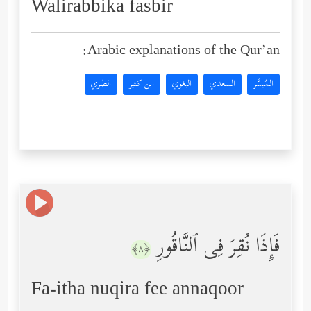
Walirabbika fasbir
Arabic explanations of the Qur’an:
المُيسَّر
السعدي
البغوي
ابن كثير
الطبري
فَإِذَا نُقِرَ فِی ٱلنَّاقُورِ
﴿٨﴾
Fa-itha nuqira fee annaqoor