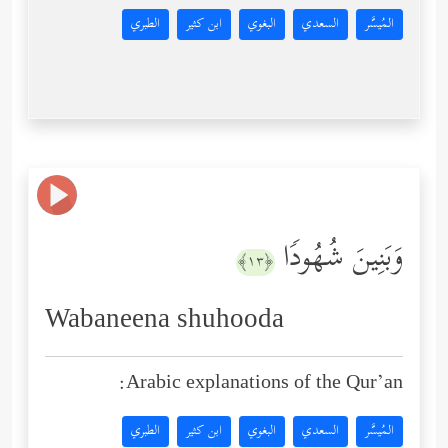
المُيسَّر
السعدي
البغوي
ابن كثير
الطبري
وَبَنِینَ شُهُودࣰا
﴿١٣﴾
Wabaneena shuhooda
Arabic explanations of the Qur’an:
المُيسَّر
السعدي
البغوي
ابن كثير
الطبري