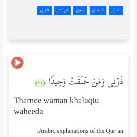
المُيسَّر
السعدي
البغوي
ابن كثير
الطبري
ذَرۡنِی وَمَنۡ خَلَقۡتُ وَحِیدࣰا
﴿١١﴾
Tharnee waman khalaqtu
waheeda
Arabic explanations of the Qur’an: