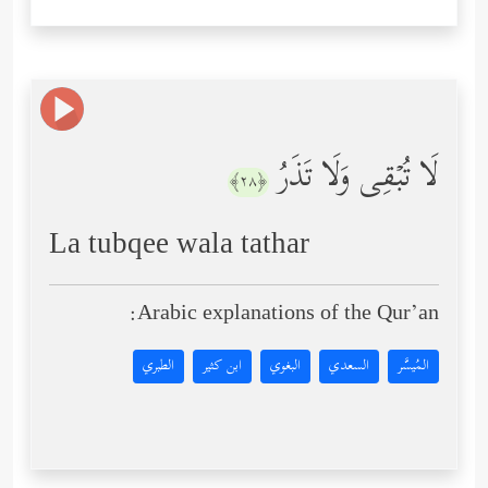
لَا تُبۡقِی وَلَا تَذَرُ
﴿٢٨﴾
La tubqee wala tathar
Arabic explanations of the Qur’an:
المُيسَّر
السعدي
البغوي
ابن كثير
الطبري