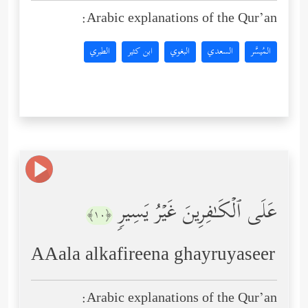
Arabic explanations of the Qur’an:
المُيسَّر
السعدي
البغوي
ابن كثير
الطبري
عَلَى ٱلۡكَـٰفِرِینَ غَیۡرُ یَسِیرࣲ
﴿١٠﴾
AAala alkafireena ghayruyaseer
Arabic explanations of the Qur’an: