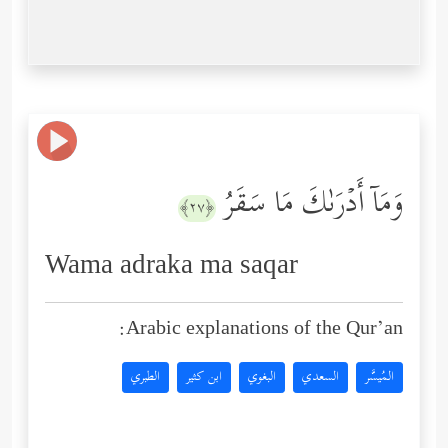
وَمَاۤ أَدۡرَىٰكَ مَا سَقَرُ
﴿٢٧﴾
Wama adraka ma saqar
Arabic explanations of the Qur’an:
المُيسَّر
السعدي
البغوي
ابن كثير
الطبري