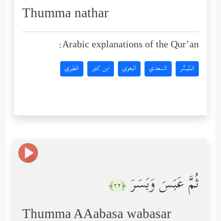
Thumma nathar
Arabic explanations of the Qur’an:
المُيسَّر
السعدي
البغوي
ابن كثير
الطبري
ثُمَّ عَبَسَ وَبَسَرَ
﴿٢٢﴾
Thumma AAabasa wabasar