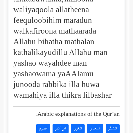
alkitabawalmu/minoona
waliyaqoola allatheena
feequloobihim maradun
walkafiroona mathaarada
Allahu bihatha mathalan
kathalikayudillu Allahu man
yashao wayahdee man
yashaowama yaAAlamu
junooda rabbika illa huwa
wamahiya illa thikra lilbashar
Arabic explanations of the Qur’an:
المُيسَّر
السعدي
البغوي
ابن كثير
الطبري