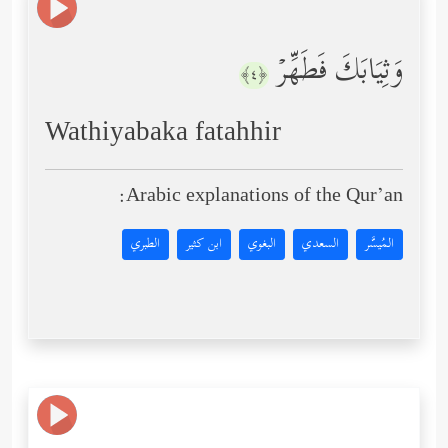
وَثِیَابَكَ فَطَهِّرۡ
﴿٤﴾
Wathiyabaka fatahhir
Arabic explanations of the Qur’an:
المُيسَّر
السعدي
البغوي
ابن كثير
الطبري