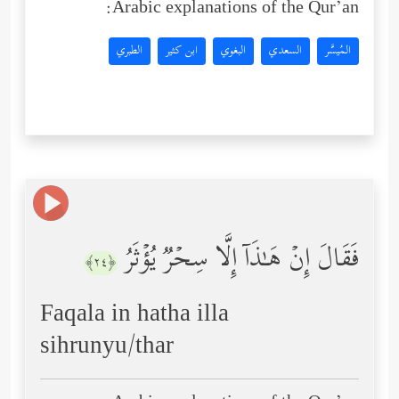
Arabic explanations of the Qur’an:
المُيسَّر
السعدي
البغوي
ابن كثير
الطبري
فَقَالَ إِنۡ هَـٰذَاۤ إِلَّا سِحۡرࣱ یُؤۡثَرُ
﴿٢٤﴾
Faqala in hatha illa
sihrunyu/thar