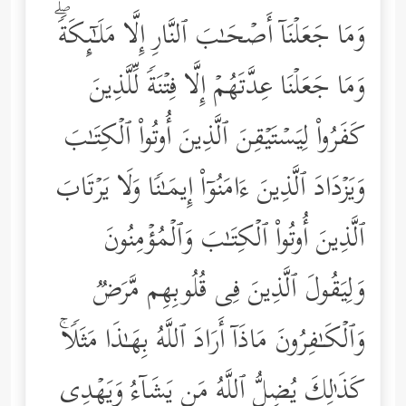
وَمَا جَعَلۡنَاۤ أَصۡحَـٰبَ ٱلنَّارِ إِلَّا مَلَـٰۤىِٕكَةࣰۖ
وَمَا جَعَلۡنَا عِدَّتَهُمۡ إِلَّا فِتۡنَةࣰ لِّلَّذِینَ
كَفَرُواْ لِیَسۡتَیۡقِنَ ٱلَّذِینَ أُوتُواْ ٱلۡكِتَـٰبَ
وَیَزۡدَادَ ٱلَّذِینَ ءَامَنُوۤاْ إِیمَـٰنࣰا وَلَا یَرۡتَابَ
ٱلَّذِینَ أُوتُواْ ٱلۡكِتَـٰبَ وَٱلۡمُؤۡمِنُونَ
وَلِیَقُولَ ٱلَّذِینَ فِی قُلُوبِهِم مَّرَضࣱ
وَٱلۡكَـٰفِرُونَ مَاذَاۤ أَرَادَ ٱللَّهُ بِهَـٰذَا مَثَلࣰاۚ
كَذَ ٰ⁠لِكَ یُضِلُّ ٱللَّهُ مَن یَشَاۤءُ وَیَهۡدِی