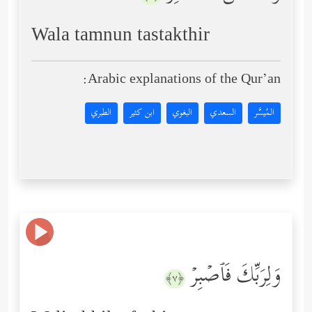
Wala tamnun tastakthir
Arabic explanations of the Qur’an:
المُيسَّر
السعدي
البغوي
ابن كثير
الطبري
وَلِرَبِّكَ فَٱصۡبِرۡ
﴿٧﴾