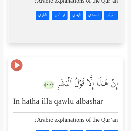
Arabic explanations of the Qur’an:
المُيسَّر
السعدي
البغوي
ابن كثير
الطبري
إِنۡ هَـٰذَاۤ إِلَّا قَوۡلُ ٱلۡبَشَرِ
﴿٢٥﴾
In hatha illa qawlu albashar
Arabic explanations of the Qur’an: