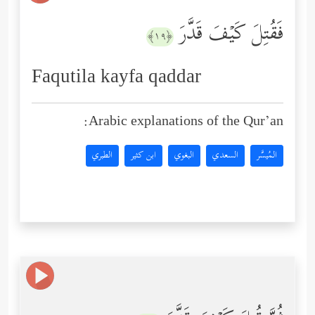
فَقُتِلَ كَیۡفَ قَدَّرَ
﴿١٩﴾
Faqutila kayfa qaddar
Arabic explanations of the Qur’an:
المُيسَّر
السعدي
البغوي
ابن كثير
الطبري