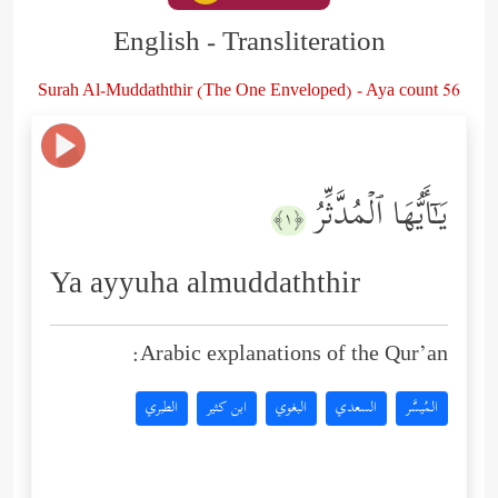
English - Transliteration
Surah Al-Muddaththir (The One Enveloped) - Aya count 56
یَـٰۤأَیُّهَا ٱلۡمُدَّثِّرُ
﴿١﴾
Ya ayyuha almuddaththir
Arabic explanations of the Qur’an:
المُيسَّر
السعدي
البغوي
ابن كثير
الطبري