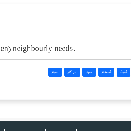
ven) neighbourly needs.
المُيسَّر
السعدي
البغوي
ابن كثير
الطبري