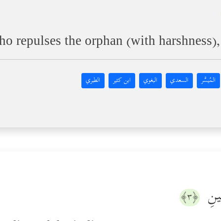
ho repulses the orphan (with harshness),
المُيسَّر
السعدي
البغوي
ابن كثير
الطبري
ِینِ
﴿٣﴾