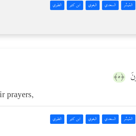
المُيسَّر
السعدي
البغوي
ابن كثير
الطبري
ونَ
﴿٥﴾
ir prayers,
المُيسَّر
السعدي
البغوي
ابن كثير
الطبري