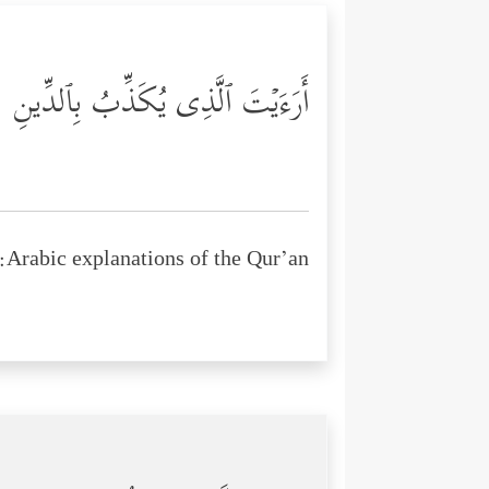
أَرَءَیۡتَ ٱلَّذِی یُكَذِّبُ بِٱلدِّینِ
Arabic explanations of the Qur’an: