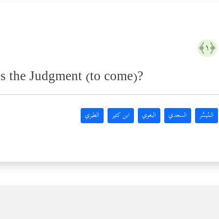
﴿١﴾
s the Judgment (to come)?
المُيسَّر
السعدي
البغوي
ابن كثير
الطبري