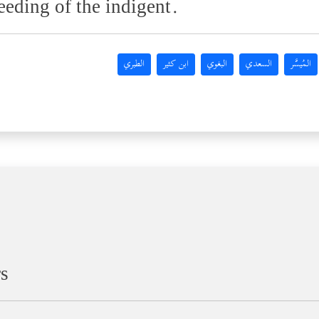
eeding of the indigent.
المُيسَّر
السعدي
البغوي
ابن كثير
الطبري
rs