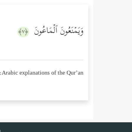
وَیَمۡنَعُونَ ٱلۡمَاعُونَ
﴿٧﴾
Arabic explanations of the Qur’an: