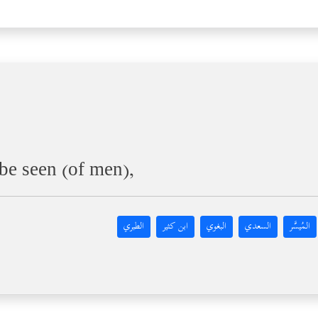
be seen (of men),
المُيسَّر
السعدي
البغوي
ابن كثير
الطبري