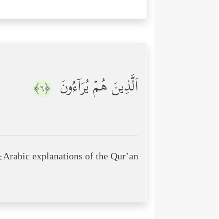
ٱلَّذِینَ هُمۡ یُرَاۤءُونَ
﴿٦﴾
Arabic explanations of the Qur’an: