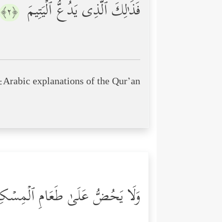
فَذَ ٰ⁠لِكَ ٱلَّذِی یَدُعُّ ٱلۡیَتِیمَ
﴿٢﴾
Arabic explanations of the Qur’an:
وَلَا یَحُضُّ عَلَىٰ طَعَامِ ٱلۡمِسۡك