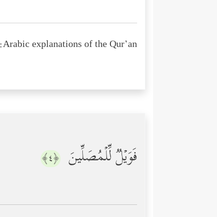
Arabic explanations of the Qur’an:
فَوَیۡلࣱ لِّلۡمُصَلِّینَ
﴿٤﴾