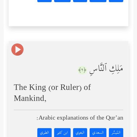
مَلِكِ ٱلنَّاسِ
﴿٢﴾
The King (or Ruler) of
Mankind,
Arabic explanations of the Qur’an:
المُيسَّر
السعدي
البغوي
ابن كثير
الطبري