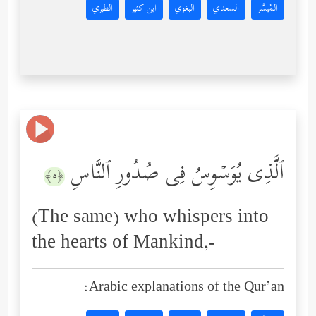
المُيسَّر
السعدي
البغوي
ابن كثير
الطبري
ٱلَّذِی یُوَسۡوِسُ فِی صُدُورِ ٱلنَّاسِ
﴿٥﴾
(The same) who whispers into
the hearts of Mankind,-
Arabic explanations of the Qur’an: