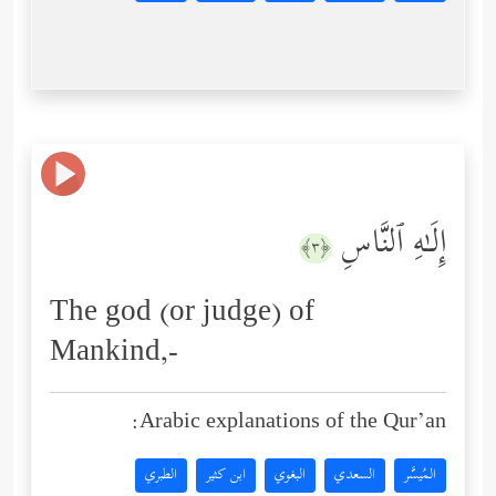
إِلَـٰهِ ٱلنَّاسِ
﴿٣﴾
The god (or judge) of
Mankind,-
Arabic explanations of the Qur’an:
المُيسَّر
السعدي
البغوي
ابن كثير
الطبري