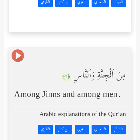
المُيسَّر
السعدي
البغوي
ابن كثير
الطبري
مِنَ ٱلۡجِنَّةِ وَٱلنَّاسِ
﴿٦﴾
Among Jinns and among men.
Arabic explanations of the Qur’an:
المُيسَّر
السعدي
البغوي
ابن كثير
الطبري