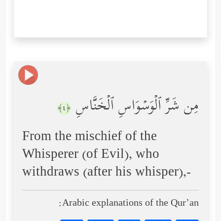
مِن شَرِّ ٱلۡوَسۡوَاسِ ٱلۡخَنَّاسِ
﴿٤﴾
From the mischief of the
Whisperer (of Evil), who
withdraws (after his whisper),-
Arabic explanations of the Qur’an: