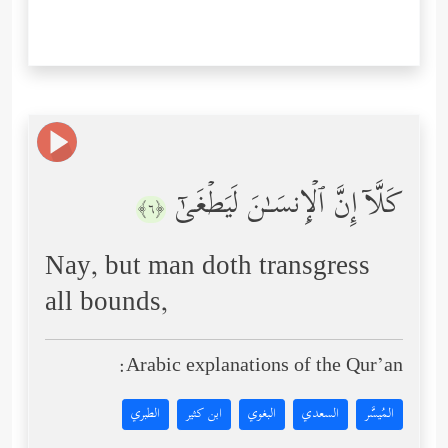
كَلَّاۤ إِنَّ ٱلۡإِنسَـٰنَ لَیَطۡغَىٰۤ
﴿٦﴾
Nay, but man doth transgress
all bounds,
Arabic explanations of the Qur’an:
المُيسَّر
السعدي
البغوي
ابن كثير
الطبري