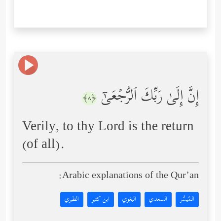
إِنَّ إِلَىٰ رَبِّكَ ٱلرُّجۡعَىٰۤ
﴿٨﴾
Verily, to thy Lord is the return
(of all).
Arabic explanations of the Qur’an:
المُيسَّر
السعدي
البغوي
ابن كثير
الطبري