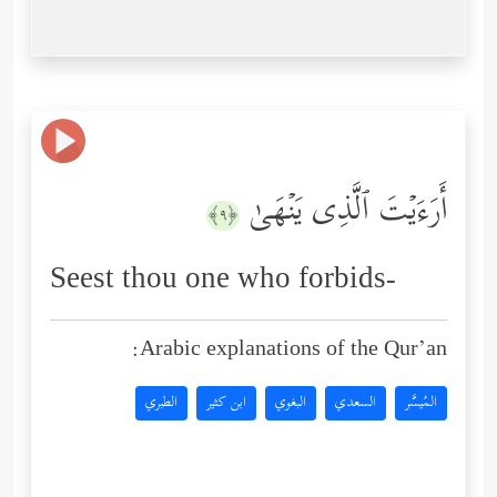
أَرَءَیۡتَ ٱلَّذِی یَنۡهَىٰ
﴿٩﴾
Seest thou one who forbids-
Arabic explanations of the Qur’an:
المُيسَّر
السعدي
البغوي
ابن كثير
الطبري