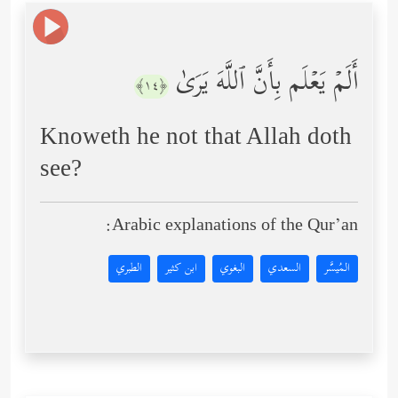
أَلَمۡ یَعۡلَم بِأَنَّ ٱللَّهَ یَرَىٰ
﴿١٤﴾
Knoweth he not that Allah doth
see?
Arabic explanations of the Qur’an:
المُيسَّر
السعدي
البغوي
ابن كثير
الطبري