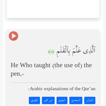
ٱلَّذِی عَلَّمَ بِٱلۡقَلَمِ
﴿٤﴾
He Who taught (the use of) the
pen,-
Arabic explanations of the Qur’an:
المُيسَّر
السعدي
البغوي
ابن كثير
الطبري