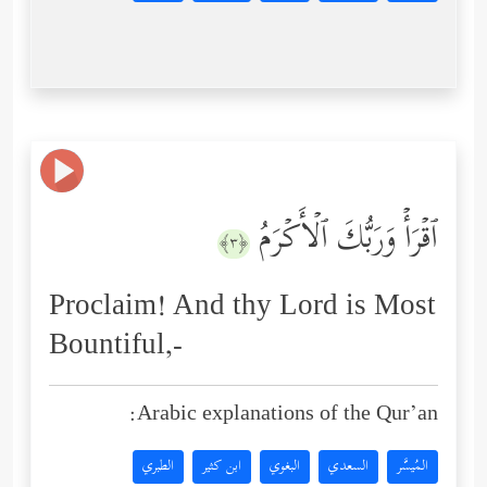
ٱقۡرَأۡ وَرَبُّكَ ٱلۡأَكۡرَمُ
﴿٣﴾
Proclaim! And thy Lord is Most
Bountiful,-
Arabic explanations of the Qur’an:
المُيسَّر
السعدي
البغوي
ابن كثير
الطبري