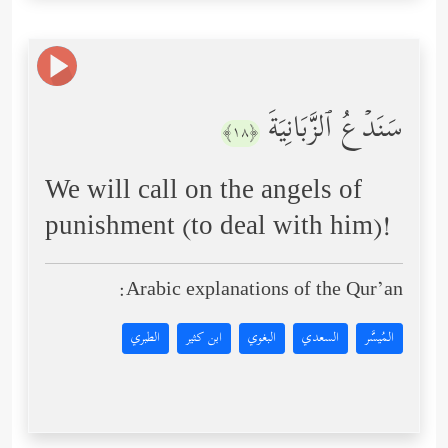
سَنَدۡعُ ٱلزَّبَانِیَةَ
﴿١٨﴾
We will call on the angels of
punishment (to deal with him)!
Arabic explanations of the Qur’an:
المُيسَّر
السعدي
البغوي
ابن كثير
الطبري