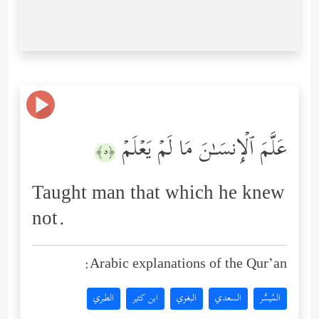
عَلَّمَ ٱلۡإِنسَـٰنَ مَا لَمۡ یَعۡلَمۡ
﴿٥﴾
Taught man that which he knew
not.
Arabic explanations of the Qur’an:
المُيسَّر
السعدي
البغوي
ابن كثير
الطبري