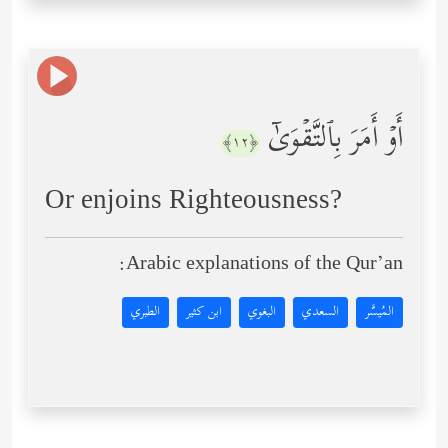
أَوۡ أَمَرَ بِٱلتَّقۡوَىٰۤ
﴿١٢﴾
Or enjoins Righteousness?
Arabic explanations of the Qur’an:
المُيسَّر
السعدي
البغوي
ابن كثير
الطبري