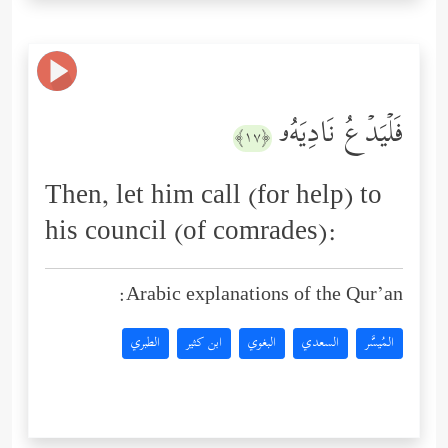
فَلۡیَدۡعُ نَادِیَهُۥ
﴿١٧﴾
Then, let him call (for help) to
his council (of comrades):
Arabic explanations of the Qur’an:
المُيسَّر
السعدي
البغوي
ابن كثير
الطبري