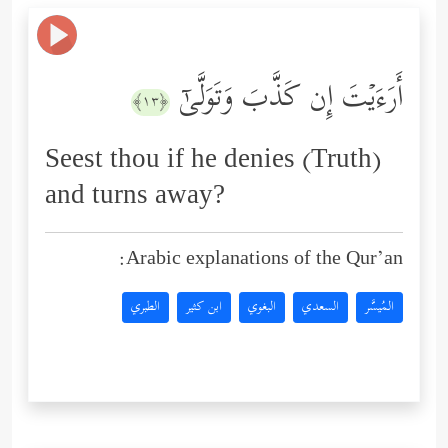
أَرَءَیۡتَ إِن كَذَّبَ وَتَوَلَّىٰۤ
﴿١٣﴾
Seest thou if he denies (Truth)
and turns away?
Arabic explanations of the Qur’an:
المُيسَّر
السعدي
البغوي
ابن كثير
الطبري