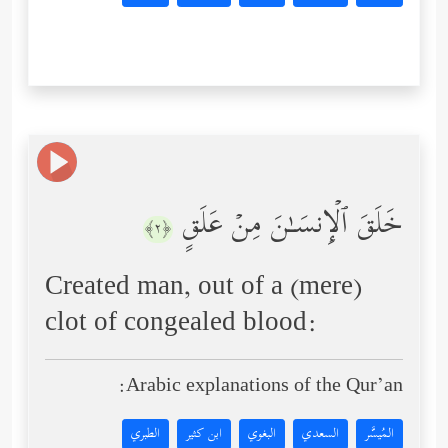
خَلَقَ ٱلۡإِنسَـٰنَ مِنۡ عَلَقٍ
﴿٢﴾
Created man, out of a (mere)
clot of congealed blood:
Arabic explanations of the Qur’an:
المُيسَّر
السعدي
البغوي
ابن كثير
الطبري