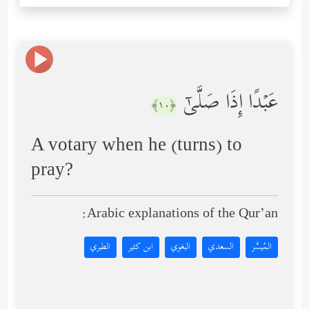
عَبۡدًا إِذَا صَلَّىٰۤ
﴿١٠﴾
A votary when he (turns) to
pray?
Arabic explanations of the Qur’an:
المُيسَّر
السعدي
البغوي
ابن كثير
الطبري