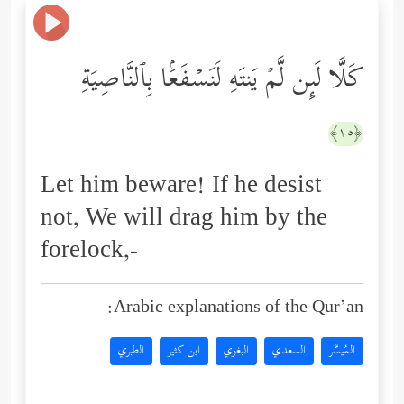
كَلَّا لَىِٕن لَّمۡ یَنتَهِ لَنَسۡفَعَۢا بِٱلنَّاصِیَةِ
﴿١٥﴾
Let him beware! If he desist
not, We will drag him by the
forelock,-
Arabic explanations of the Qur’an:
المُيسَّر
السعدي
البغوي
ابن كثير
الطبري