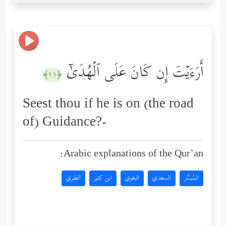
أَرَءَیۡتَ إِن كَانَ عَلَى ٱلۡهُدَىٰۤ
﴿١١﴾
Seest thou if he is on (the road
of) Guidance?-
Arabic explanations of the Qur’an:
المُيسَّر
السعدي
البغوي
ابن كثير
الطبري