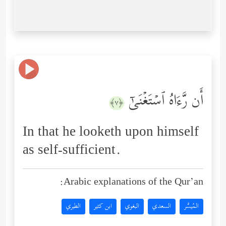
أَن رَّءَاهُ ٱسۡتَغۡنَىٰۤ
﴿٧﴾
In that he looketh upon himself
as self-sufficient.
Arabic explanations of the Qur’an:
المُيسَّر
السعدي
البغوي
ابن كثير
الطبري