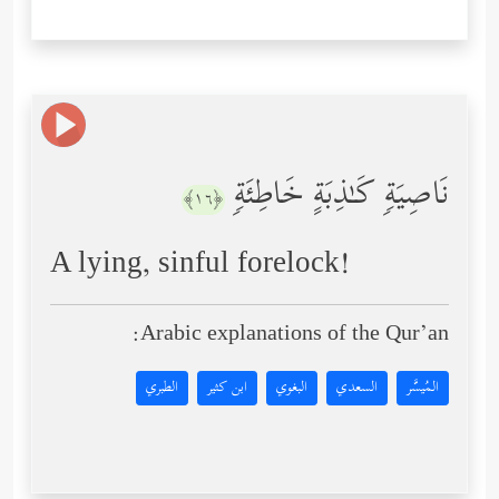
نَاصِیَةࣲ كَـٰذِبَةٍ خَاطِئَةࣲ
﴿١٦﴾
A lying, sinful forelock!
Arabic explanations of the Qur’an:
المُيسَّر
السعدي
البغوي
ابن كثير
الطبري