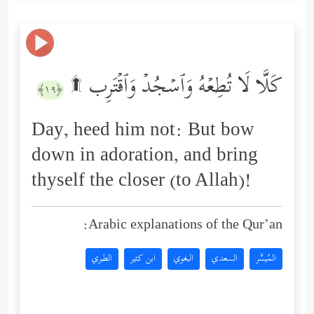
كَلَّا لَا تُطِعۡهُ وَٱسۡجُدۡ وَٱقۡتَرِب ۩
﴿١٩﴾
Day, heed him not: But bow
down in adoration, and bring
thyself the closer (to Allah)!
Arabic explanations of the Qur’an:
المُيسَّر
السعدي
البغوي
ابن كثير
الطبري