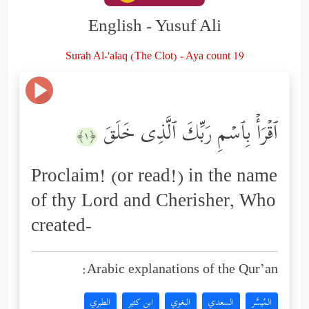
English - Yusuf Ali
Surah Al-'alaq (The Clot) - Aya count 19
ٱقۡرَأۡ بِٱسۡمِ رَبِّكَ ٱلَّذِی خَلَقَ
﴿١﴾
Proclaim! (or read!) in the name
of thy Lord and Cherisher, Who
created-
Arabic explanations of the Qur’an:
المُيسَّر
السعدي
البغوي
ابن كثير
الطبري