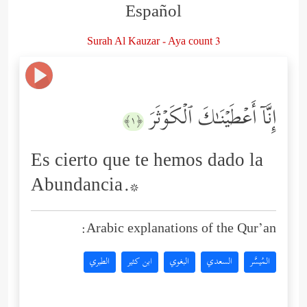
Español
Surah Al Kauzar - Aya count 3
إِنَّاۤ أَعۡطَیۡنَـٰكَ ٱلۡكَوۡثَرَ
﴿١﴾
Es cierto que te hemos dado la
Abundancia.*
Arabic explanations of the Qur’an:
المُيسَّر
السعدي
البغوي
ابن كثير
الطبري