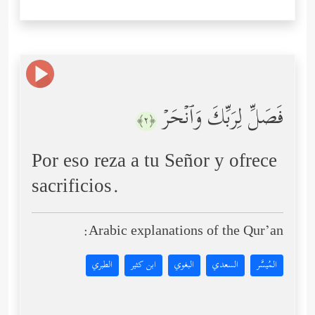
فَصَلِّ لِرَبِّكَ وَٱنۡحَرۡ
﴿٢﴾
Por eso reza a tu Señor y ofrece
sacrificios.
Arabic explanations of the Qur’an:
المُيسَّر
السعدي
البغوي
ابن كثير
الطبري