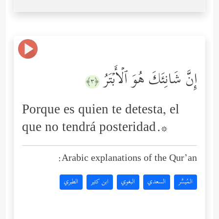
إِنَّ شَانِئَكَ هُوَ ٱلۡأَبۡتَرُ
﴿٣﴾
Porque es quien te detesta, el
que no tendrá posteridad.*
Arabic explanations of the Qur’an:
المُيسَّر
السعدي
البغوي
ابن كثير
الطبري