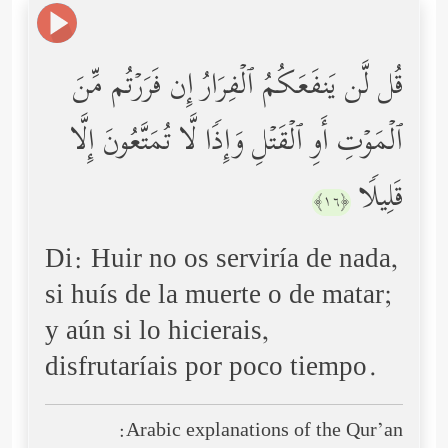
قُل لَّن یَنفَعَكُمُ ٱلۡفِرَارُ إِن فَرَرۡتُم مِّنَ
ٱلۡمَوۡتِ أَوِ ٱلۡقَتۡلِ وَإِذࣰا لَّا تُمَتَّعُونَ إِلَّا
قَلِیلࣰا
﴿١٦﴾
Di: Huir no os serviría de nada,
si huís de la muerte o de matar;
y aún si lo hicierais,
disfrutaríais por poco tiempo.
Arabic explanations of the Qur’an: