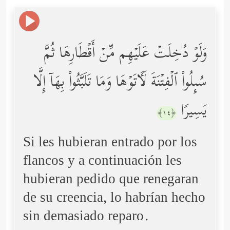
وَلَوۡ دُخِلَتۡ عَلَیۡهِم مِّنۡ أَقۡطَارِهَا ثُمَّ
سُىِٕلُواْ ٱلۡفِتۡنَةَ لَـَٔاتَوۡهَا وَمَا تَلَبَّثُواْ بِهَاۤ إِلَّا
یَسِیرࣰا
﴿١٤﴾
Si les hubieran entrado por los
flancos y a continuación les
hubieran pedido que renegaran
de su creencia, lo habrían hecho
sin demasiado reparo.