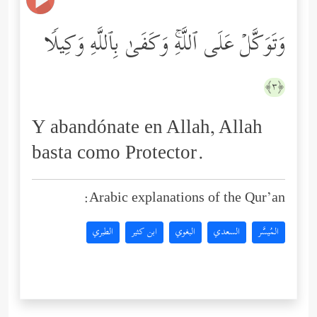
وَتَوَكَّلۡ عَلَى ٱللَّهِۚ وَكَفَىٰ بِٱللَّهِ وَكِیلࣰا
﴿٣﴾
Y abandónate en Allah, Allah
basta como Protector.
Arabic explanations of the Qur’an:
المُيسَّر
السعدي
البغوي
ابن كثير
الطبري