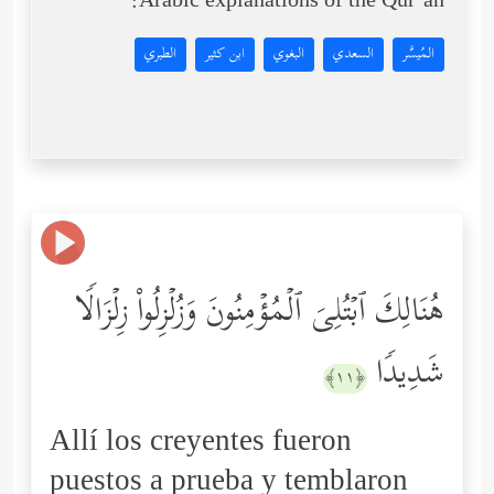
Arabic explanations of the Qur’an:
المُيسَّر
السعدي
البغوي
ابن كثير
الطبري
هُنَالِكَ ٱبۡتُلِیَ ٱلۡمُؤۡمِنُونَ وَزُلۡزِلُواْ زِلۡزَالࣰا
شَدِیدࣰا
﴿١١﴾
Allí los creyentes fueron
puestos a prueba y temblaron