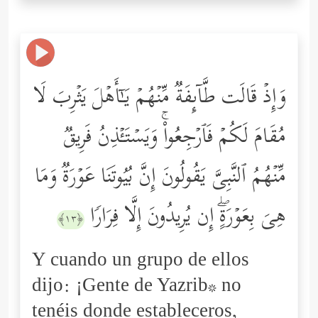
وَإِذۡ قَالَت طَّاۤىِٕفَةࣱ مِّنۡهُمۡ یَـٰۤأَهۡلَ یَثۡرِبَ لَا
مُقَامَ لَكُمۡ فَٱرۡجِعُواْۚ وَیَسۡتَـٔۡذِنُ فَرِیقࣱ
مِّنۡهُمُ ٱلنَّبِیَّ یَقُولُونَ إِنَّ بُیُوتَنَا عَوۡرَةࣱ وَمَا
هِیَ بِعَوۡرَةٍۖ إِن یُرِیدُونَ إِلَّا فِرَارࣰا
﴿١٣﴾
Y cuando un grupo de ellos
dijo: ¡Gente de Yazrib* no
tenéis donde estableceros,