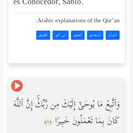
es Conocedor, Sabio.
Arabic explanations of the Qur’an:
المُيسَّر
السعدي
البغوي
ابن كثير
الطبري
وَٱتَّبِعۡ مَا یُوحَىٰۤ إِلَیۡكَ مِن رَّبِّكَۚ إِنَّ ٱللَّهَ
كَانَ بِمَا تَعۡمَلُونَ خَبِیرࣰا
﴿٢﴾