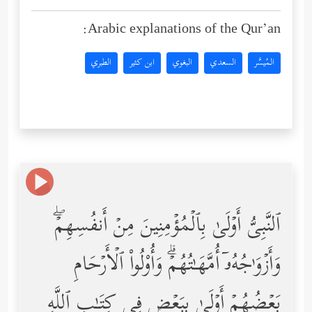
Arabic explanations of the Qur’an:
المُيسَّر
السعدي
البغوي
ابن كثير
الطبري
ٱلنَّبِیُّ أَوۡلَىٰ بِٱلۡمُؤۡمِنِینَ مِنۡ أَنفُسِهِمۡۖ
وَأَزۡوَ ٰ⁠جُهُۥۤ أُمَّهَـٰتُهُمۡۗ وَأُوْلُواْ ٱلۡأَرۡحَامِ
بَعۡضُهُمۡ أَوۡلَىٰ بِبَعۡضࣲ فِی كِتَـٰبِ ٱللَّهِ