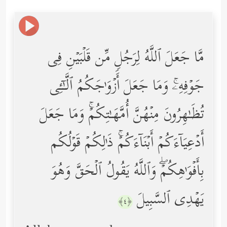
مَّا جَعَلَ ٱللَّهُ لِرَجُلࣲ مِّن قَلۡبَیۡنِ فِی
جَوۡفِهِۦۚ وَمَا جَعَلَ أَزۡوَ ٰ⁠جَكُمُ ٱلَّـٰۤـِٔی
تُظَـٰهِرُونَ مِنۡهُنَّ أُمَّهَـٰتِكُمۡۚ وَمَا جَعَلَ
أَدۡعِیَاۤءَكُمۡ أَبۡنَاۤءَكُمۡۚ ذَ ٰ⁠لِكُمۡ قَوۡلُكُم
بِأَفۡوَ ٰ⁠هِكُمۡۖ وَٱللَّهُ یَقُولُ ٱلۡحَقَّ وَهُوَ
یَهۡدِی ٱلسَّبِیلَ
﴿٤﴾