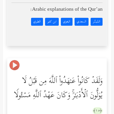
Arabic explanations of the Qur’an:
المُيسَّر
السعدي
البغوي
ابن كثير
الطبري
وَلَقَدۡ كَانُواْ عَـٰهَدُواْ ٱللَّهَ مِن قَبۡلُ لَا
یُوَلُّونَ ٱلۡأَدۡبَـٰرَۚ وَكَانَ عَهۡدُ ٱللَّهِ مَسۡـُٔولࣰا
﴿١٥﴾