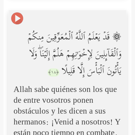
۞ قَدۡ یَعۡلَمُ ٱللَّهُ ٱلۡمُعَوِّقِینَ مِنكُمۡ
وَٱلۡقَاۤىِٕلِینَ لِإِخۡوَ ٰ⁠نِهِمۡ هَلُمَّ إِلَیۡنَاۖ وَلَا
یَأۡتُونَ ٱلۡبَأۡسَ إِلَّا قَلِیلًا
﴿١٨﴾
Allah sabe quiénes son los que
de entre vosotros ponen
obstáculos y les dicen a sus
hermanos: ¡Venid a nosotros! Y
están poco tiempo en combate.