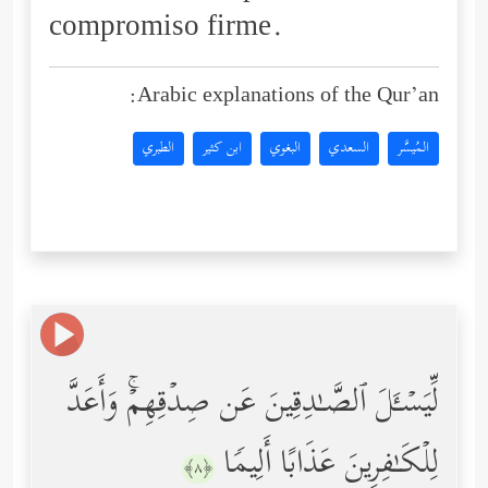
compromiso firme.
Arabic explanations of the Qur’an:
المُيسَّر
السعدي
البغوي
ابن كثير
الطبري
لِّیَسۡـَٔلَ ٱلصَّـٰدِقِینَ عَن صِدۡقِهِمۡۚ وَأَعَدَّ
لِلۡكَـٰفِرِینَ عَذَابًا أَلِیمࣰا
﴿٨﴾