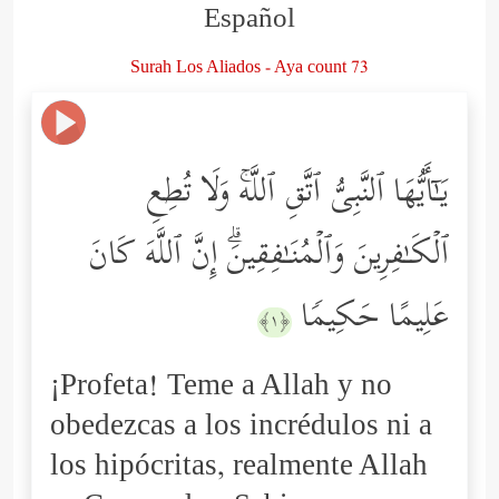
Español
Surah Los Aliados - Aya count 73
یَـٰۤأَیُّهَا ٱلنَّبِیُّ ٱتَّقِ ٱللَّهۚ وَلَا تُطِعِ
ٱلۡكَـٰفِرِینَ وَٱلۡمُنَـٰفِقِینَۗ إِنَّ ٱللَّهَ كَانَ
عَلِیمًا حَكِیمࣰا
﴿١﴾
¡Profeta! Teme a Allah y no
obedezcas a los incrédulos ni a
los hipócritas, realmente Allah