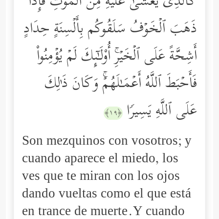
كَٱلَّذِی یُغۡشَىٰ عَلَیۡهِ مِنَ ٱلۡمَوۡتِۖ فَإِذَا
ذَهَبَ ٱلۡخَوۡفُ سَلَقُوكُم بِأَلۡسِنَةٍ حِدَادٍ
أَشِحَّةً عَلَى ٱلۡخَیۡرِۚ أُوْلَـٰۤىِٕكَ لَمۡ یُؤۡمِنُواْ
فَأَحۡبَطَ ٱللَّهُ أَعۡمَـٰلَهُمۡۚ وَكَانَ ذَ ٰ⁠لِكَ
عَلَى ٱللَّهِ یَسِیرࣰا
﴿١٩﴾
Son mezquinos con vosotros; y
cuando aparece el miedo, los
ves que te miran con los ojos
dando vueltas como el que está
en trance de muerte.Y cuando