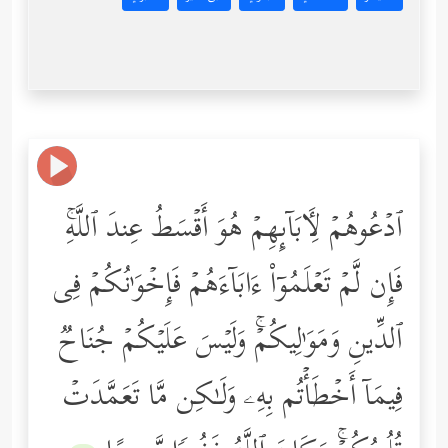
ٱدۡعُوهُمۡ لِـَٔابَاۤىِٕهِمۡ هُوَ أَقۡسَطُ عِندَ ٱللَّهِۚ
فَإِن لَّمۡ تَعۡلَمُوۤاْ ءَابَاۤءَهُمۡ فَإِخۡوَ ٰ⁠نُكُمۡ فِی
ٱلدِّینِ وَمَوَ ٰ⁠لِیكُمۡۚ وَلَیۡسَ عَلَیۡكُمۡ جُنَاحࣱ
فِیمَاۤ أَخۡطَأۡتُم بِهِۦ وَلَـٰكِن مَّا تَعَمَّدَتۡ