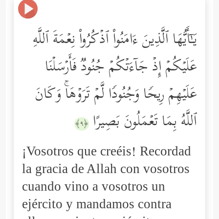
یَـٰۤأَیُّهَا ٱلَّذِینَ ءَامَنُواْ ٱذۡكُرُواْ نِعۡمَةَ ٱللَّهِ
عَلَیۡكُمۡ إِذۡ جَاۤءَتۡكُمۡ جُنُودࣱ فَأَرۡسَلۡنَا
عَلَیۡهِمۡ رِیحࣰا وَجُنُودࣰا لَّمۡ تَرَوۡهَاۚ وَكَانَ
ٱللَّهُ بِمَا تَعۡمَلُونَ بَصِیرًا
﴿٩﴾
¡Vosotros que creéis! Recordad
la gracia de Allah con vosotros
cuando vino a vosotros un
ejército y mandamos contra