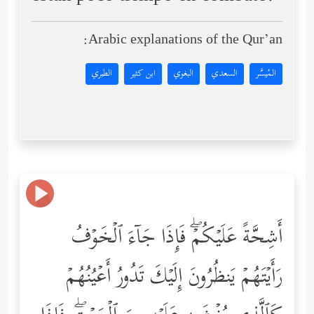
Arabic explanations of the Qur’an:
المُيسَّر
السعدي
البغوي
ابن كثير
الطبري
أَشِحَّةً عَلَیۡكُمۡۖ فَإِذَا جَاۤءَ ٱلۡخَوۡفُ
رَأَیۡتَهُمۡ یَنظُرُونَ إِلَیۡكَ تَدُورُ أَعۡیُنُهُمۡ