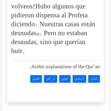
volveos!Hubo algunos que
pidieron dispensa al Profeta
diciendo: Nuestras casas están
desnudas*. Pero no estaban
desnudas, sino que querían
huir.
Arabic explanations of the Qur’an:
المُيسَّر
السعدي
البغوي
ابن كثير
الطبري