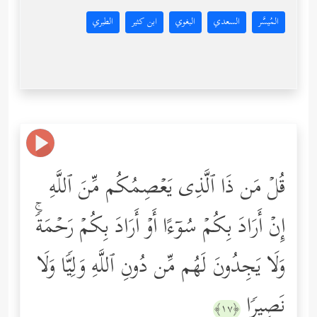
المُيسَّر
السعدي
البغوي
ابن كثير
الطبري
قُلۡ مَن ذَا ٱلَّذِی یَعۡصِمُكُم مِّنَ ٱللَّهِ
إِنۡ أَرَادَ بِكُمۡ سُوۤءًا أَوۡ أَرَادَ بِكُمۡ رَحۡمَةࣰۚ
وَلَا یَجِدُونَ لَهُم مِّن دُونِ ٱللَّهِ وَلِیࣰّا وَلَا
نَصِیرࣰا
﴿١٧﴾