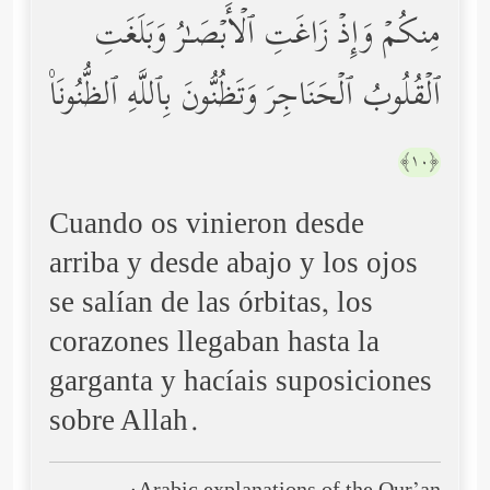
مِنكُمۡ وَإِذۡ زَاغَتِ ٱلۡأَبۡصَـٰرُ وَبَلَغَتِ
ٱلۡقُلُوبُ ٱلۡحَنَاجِرَ وَتَظُنُّونَ بِٱللَّهِ ٱلظُّنُونَا۠
﴿١٠﴾
Cuando os vinieron desde
arriba y desde abajo y los ojos
se salían de las órbitas, los
corazones llegaban hasta la
garganta y hacíais suposiciones
sobre Allah.