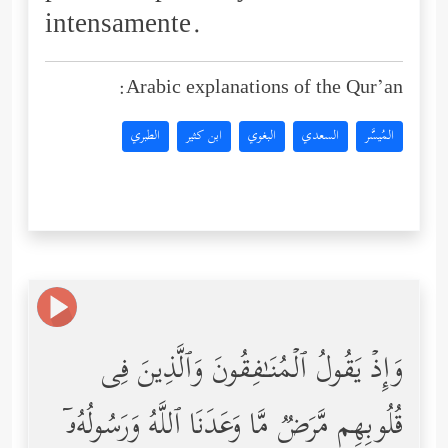
intensamente.
Arabic explanations of the Qur’an:
المُيسَّر
السعدي
البغوي
ابن كثير
الطبري
وَإِذۡ یَقُولُ ٱلۡمُنَـٰفِقُونَ وَٱلَّذِینَ فِی
قُلُوبِهِم مَّرَضࣱ مَّا وَعَدَنَا ٱللَّهُ وَرَسُولُهُۥۤ