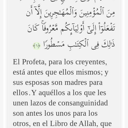
مِنَ ٱلۡمُؤۡمِنِینَ وَٱلۡمُهَـٰجِرِینَ إِلَّاۤ أَن
تَفۡعَلُوۤاْ إِلَىٰۤ أَوۡلِیَاۤىِٕكُم مَّعۡرُوفࣰاۚ كَانَ
ذَ ٰ⁠لِكَ فِی ٱلۡكِتَـٰبِ مَسۡطُورࣰا
﴿٦﴾
El Profeta, para los creyentes,
está antes que ellos mismos; y
sus esposas son madres para
ellos.Y aquéllos a los que les
unen lazos de consanguinidad
son antes los unos para los
otros, en el Libro de Allah, que