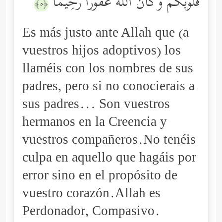
قُلُوبُكُمۡۚ وَكَانَ ٱللَّهُ غَفُورࣰا رَّحِیمًا
﴿٥﴾
Es más justo ante Allah que (a
vuestros hijos adoptivos) los
llaméis con los nombres de sus
padres, pero si no conocierais a
sus padres... Son vuestros
hermanos en la Creencia y
vuestros compañeros.No tenéis
culpa en aquello que hagáis por
error sino en el propósito de
vuestro corazón.Allah es
Perdonador, Compasivo.