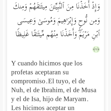
وَإِذۡ أَخَذۡنَا مِنَ ٱلنَّبِیِّـۧنَ مِیثَـٰقَهُمۡ وَمِنكَ
وَمِن نُّوحࣲ وَإِبۡرَ ٰ⁠هِیمَ وَمُوسَىٰ وَعِیسَى
ٱبۡنِ مَرۡیَمَۖ وَأَخَذۡنَا مِنۡهُم مِّیثَـٰقًا غَلِیظࣰا
﴿٧﴾
Y cuando hicimos que los
profetas aceptaran su
compromiso.El tuyo, el de
Nuh, el de Ibrahim, el de Musa
y el de Isa, hijo de Maryam.
Les hicimos aceptar un