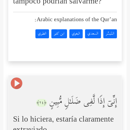
tampoco podrían salvarme?
Arabic explanations of the Qur’an:
المُيسَّر
السعدي
البغوي
ابن كثير
الطبري
إِنِّیۤ إِذࣰا لَّفِی ضَلَـٰلࣲ مُّبِینٍ
﴿٢٤﴾
Si lo hiciera, estaría claramente