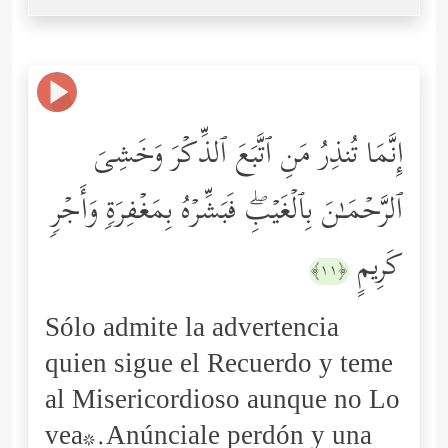
إِنَّمَا تُنذِرُ مَنِ ٱتَّبَعَ ٱلذِّكۡرَ وَخَشِیَ
ٱلرَّحۡمَـٰنَ بِٱلۡغَیۡبِۖ فَبَشِّرۡهُ بِمَغۡفِرَةࣲ وَأَجۡرࣲ
كَرِیمٍ
﴿١١﴾
Sólo admite la advertencia
quien sigue el Recuerdo y teme
al Misericordioso aunque no Lo
vea*.Anúnciale perdón y una