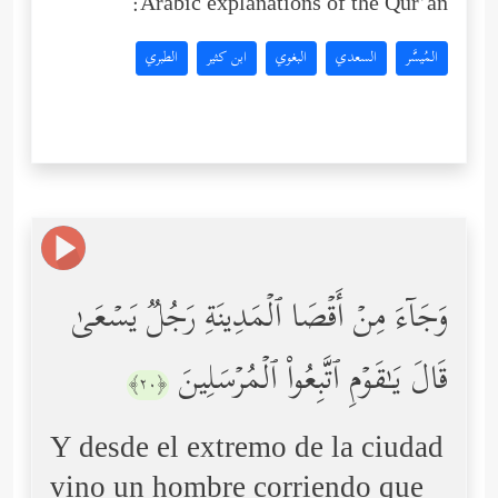
Arabic explanations of the Qur’an:
المُيسَّر
السعدي
البغوي
ابن كثير
الطبري
وَجَاۤءَ مِنۡ أَقۡصَا ٱلۡمَدِینَةِ رَجُلࣱ یَسۡعَىٰ
قَالَ یَـٰقَوۡمِ ٱتَّبِعُواْ ٱلۡمُرۡسَلِینَ
﴿٢٠﴾
Y desde el extremo de la ciudad
vino un hombre corriendo que