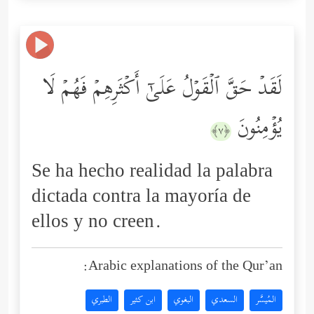
لَقَدۡ حَقَّ ٱلۡقَوۡلُ عَلَىٰۤ أَكۡثَرِهِمۡ فَهُمۡ لَا
یُؤۡمِنُونَ
﴿٧﴾
Se ha hecho realidad la palabra
dictada contra la mayoría de
ellos y no creen.
Arabic explanations of the Qur’an:
المُيسَّر
السعدي
البغوي
ابن كثير
الطبري