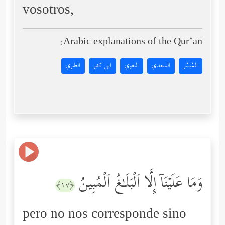
vosotros,
Arabic explanations of the Qur’an:
المُيسَّر
السعدي
البغوي
ابن كثير
الطبري
وَمَا عَلَیۡنَاۤ إِلَّا ٱلۡبَلَـٰغُ ٱلۡمُبِینُ
﴿١٧﴾
pero no nos corresponde sino