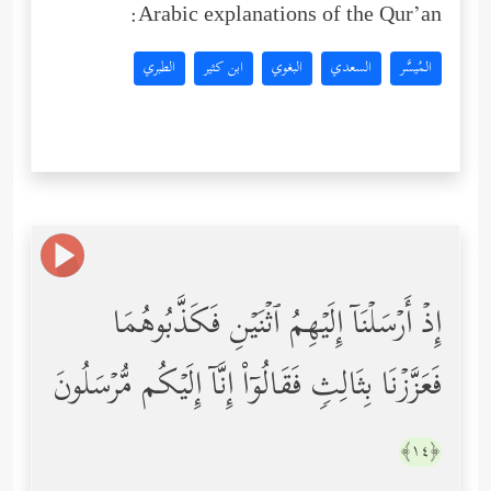
Arabic explanations of the Qur’an:
المُيسَّر
السعدي
البغوي
ابن كثير
الطبري
إِذۡ أَرۡسَلۡنَاۤ إِلَیۡهِمُ ٱثۡنَیۡنِ فَكَذَّبُوهُمَا
فَعَزَّزۡنَا بِثَالِثࣲ فَقَالُوۤاْ إِنَّاۤ إِلَیۡكُم مُّرۡسَلُونَ
﴿١٤﴾