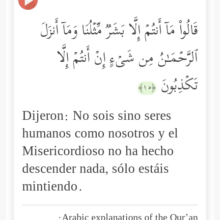
قَالُواْ مَاۤ أَنتُمۡ إِلَّا بَشَرࣱ مِّثۡلُنَا وَمَاۤ أَنزَلَ
ٱلرَّحۡمَـٰنُ مِن شَیۡءٍ إِنۡ أَنتُمۡ إِلَّا
تَكۡذِبُونَ
﴿١٥﴾
Dijeron: No sois sino seres
humanos como nosotros y el
Misericordioso no ha hecho
descender nada, sólo estáis
mintiendo.
Arabic explanations of the Qur’an: