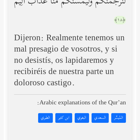
لَنَرۡجُمَنَّكُمۡ وَلَیَمَسَّنَّكُم مِّنَّا عَذَابٌ أَلِیمࣱ
﴿١٨﴾
Dijeron: Realmente tenemos un
mal presagio de vosotros, y si
no desistís, os lapidaremos y
recibiréis de nuestra parte un
doloroso castigo.
Arabic explanations of the Qur’an:
المُيسَّر
السعدي
البغوي
ابن كثير
الطبري