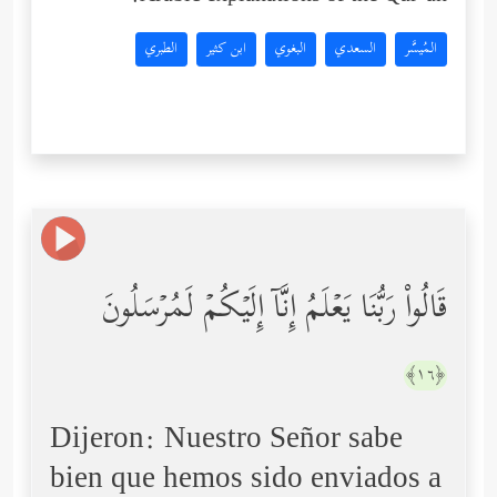
المُيسَّر
السعدي
البغوي
ابن كثير
الطبري
قَالُواْ رَبُّنَا یَعۡلَمُ إِنَّاۤ إِلَیۡكُمۡ لَمُرۡسَلُونَ
﴿١٦﴾
Dijeron: Nuestro Señor sabe
bien que hemos sido enviados a