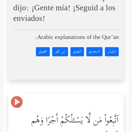
dijo: ¡Gente mía! ¡Seguid a los
enviados!
Arabic explanations of the Qur’an:
المُيسَّر
السعدي
البغوي
ابن كثير
الطبري
ٱتَّبِعُواْ مَن لَّا یَسۡـَٔلُكُمۡ أَجۡرࣰا وَهُم