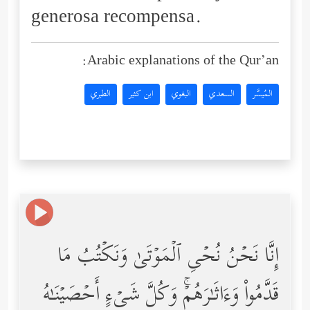
generosa recompensa.
Arabic explanations of the Qur’an:
المُيسَّر
السعدي
البغوي
ابن كثير
الطبري
إِنَّا نَحۡنُ نُحۡیِ ٱلۡمَوۡتَىٰ وَنَكۡتُبُ مَا
قَدَّمُواْ وَءَاثَـٰرَهُمۡۚ وَكُلَّ شَیۡءٍ أَحۡصَیۡنَـٰهُ