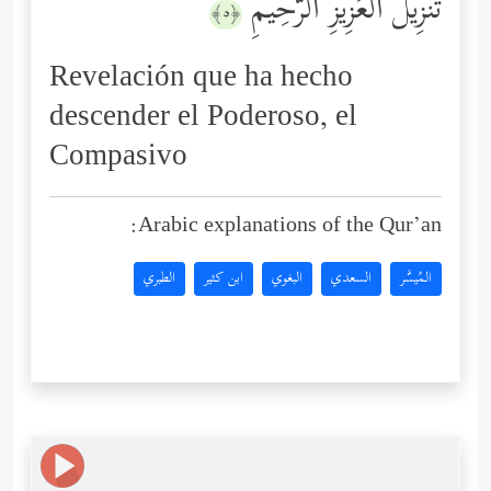
تَنزِیلَ ٱلۡعَزِیزِ ٱلرَّحِیمِ
﴿٥﴾
Revelación que ha hecho
descender el Poderoso, el
Compasivo
Arabic explanations of the Qur’an:
المُيسَّر
السعدي
البغوي
ابن كثير
الطبري