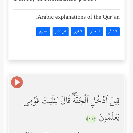
Arabic explanations of the Qur’an:
المُيسَّر
السعدي
البغوي
ابن كثير
الطبري
قِیلَ ٱدۡخُلِ ٱلۡجَنَّةَۖ قَالَ یَـٰلَیۡتَ قَوۡمِی
یَعۡلَمُونَ
﴿٢٦﴾