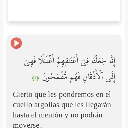
إِنَّا جَعَلۡنَا فِیۤ أَعۡنَـٰقِهِمۡ أَغۡلَـٰلࣰا فَهِیَ
إِلَى ٱلۡأَذۡقَانِ فَهُم مُّقۡمَحُونَ
﴿٨﴾
Cierto que les pondremos en el
cuello argollas que les llegarán
hasta el mentón y no podrán
moverse.