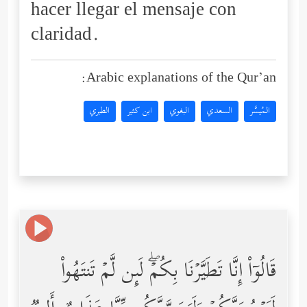
hacer llegar el mensaje con
claridad.
Arabic explanations of the Qur’an:
المُيسَّر
السعدي
البغوي
ابن كثير
الطبري
قَالُوۤاْ إِنَّا تَطَیَّرۡنَا بِكُمۡۖ لَىِٕن لَّمۡ تَنتَهُواْ