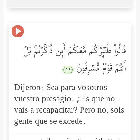
قَالُواْ طَـٰۤىِٕرُكُم مَّعَكُمۡ أَىِٕن ذُكِّرۡتُمۚ بَلۡ
أَنتُمۡ قَوۡمࣱ مُّسۡرِفُونَ
﴿١٩﴾
Dijeron: Sea para vosotros
vuestro presagio. ¿Es que no
vais a recapacitar? Pero no, sois
gente que se excede.