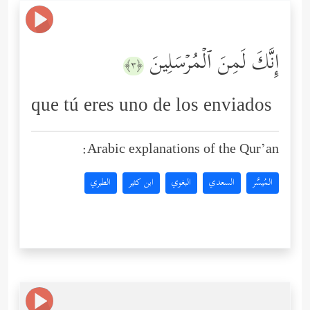
إِنَّكَ لَمِنَ ٱلۡمُرۡسَلِینَ
﴿٣﴾
que tú eres uno de los enviados
Arabic explanations of the Qur’an:
المُيسَّر
السعدي
البغوي
ابن كثير
الطبري