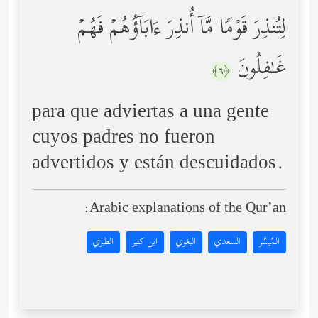
لِتُنذِرَ قَوۡمࣰا مَّاۤ أُنذِرَ ءَابَاۤؤُهُمۡ فَهُمۡ
غَـٰفِلُونَ
﴿٦﴾
para que adviertas a una gente
cuyos padres no fueron
advertidos y están descuidados.
Arabic explanations of the Qur’an:
المُيسَّر
السعدي
البغوي
ابن كثير
الطبري