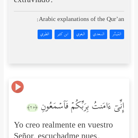
extraviado.
Arabic explanations of the Qur’an:
المُيسَّر
السعدي
البغوي
ابن كثير
الطبري
إِنِّیۤ ءَامَنتُ بِرَبِّكُمۡ فَٱسۡمَعُونِ
﴿٢٥﴾
Yo creo realmente en vuestro
Señor, escuchadme pues.