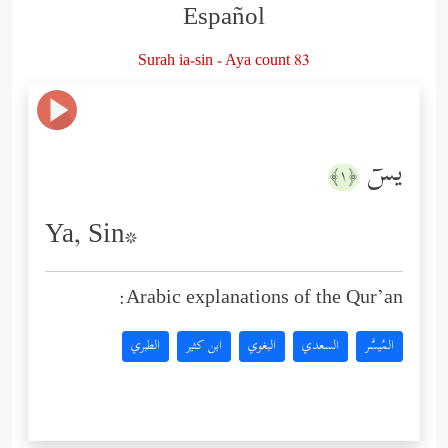
Español
Surah ia-sin - Aya count 83
یسۤ
﴿١﴾
Ya, Sin*
Arabic explanations of the Qur’an:
المُيسَّر
السعدي
البغوي
ابن كثير
الطبري