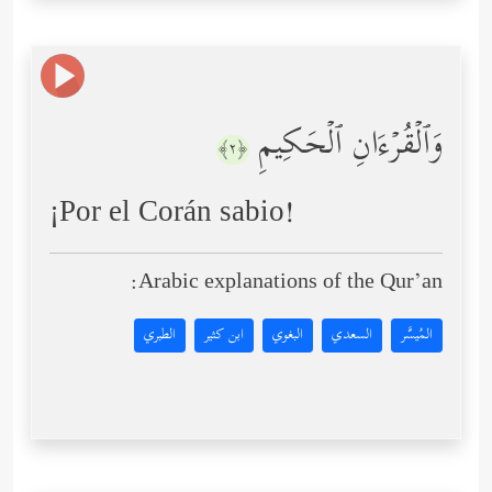
وَٱلۡقُرۡءَانِ ٱلۡحَكِیمِ
﴿٢﴾
¡Por el Corán sabio!
Arabic explanations of the Qur’an:
المُيسَّر
السعدي
البغوي
ابن كثير
الطبري