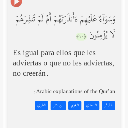
وَسَوَاۤءٌ عَلَیۡهِمۡ ءَأَنذَرۡتَهُمۡ أَمۡ لَمۡ تُنذِرۡهُمۡ
لَا یُؤۡمِنُونَ
﴿١٠﴾
Es igual para ellos que les
adviertas o que no les adviertas,
no creerán.
Arabic explanations of the Qur’an:
المُيسَّر
السعدي
البغوي
ابن كثير
الطبري