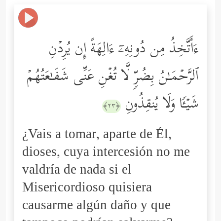
ءَأَتَّخِذُ مِن دُونِهِۦۤ ءَالِهَةً إِن یُرِدۡنِ
ٱلرَّحۡمَـٰنُ بِضُرࣲّ لَّا تُغۡنِ عَنِّی شَفَـٰعَتُهُمۡ
شَیۡـࣰٔا وَلَا یُنقِذُونِ
﴿٢٣﴾
¿Vais a tomar, aparte de Él,
dioses, cuya intercesión no me
valdría de nada si el
Misericordioso quisiera
causarme algún daño y que