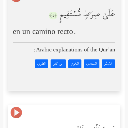
عَلَىٰ صِرَ ٰ⁠طࣲ مُّسۡتَقِیمࣲ
﴿٤﴾
en un camino recto.
Arabic explanations of the Qur’an:
المُيسَّر
السعدي
البغوي
ابن كثير
الطبري