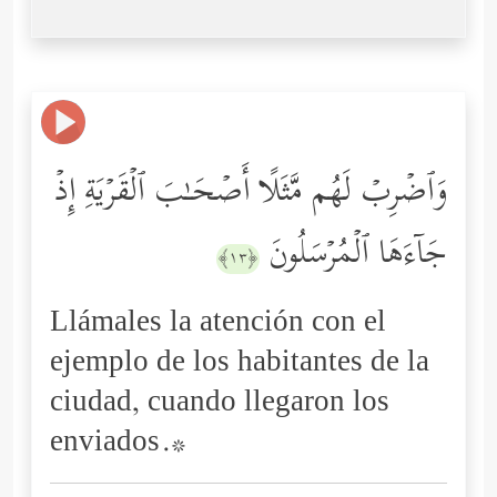
وَٱضۡرِبۡ لَهُم مَّثَلًا أَصۡحَـٰبَ ٱلۡقَرۡیَةِ إِذۡ
جَاۤءَهَا ٱلۡمُرۡسَلُونَ
﴿١٣﴾
Llámales la atención con el
ejemplo de los habitantes de la
ciudad, cuando llegaron los
enviados.*