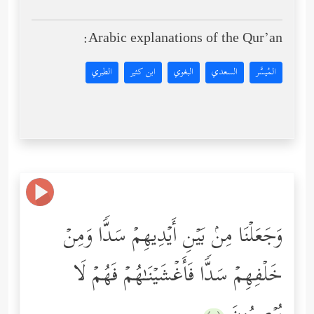
Arabic explanations of the Qur’an:
المُيسَّر
السعدي
البغوي
ابن كثير
الطبري
وَجَعَلۡنَا مِنۢ بَیۡنِ أَیۡدِیهِمۡ سَدࣰّا وَمِنۡ
خَلۡفِهِمۡ سَدࣰّا فَأَغۡشَیۡنَـٰهُمۡ فَهُمۡ لَا