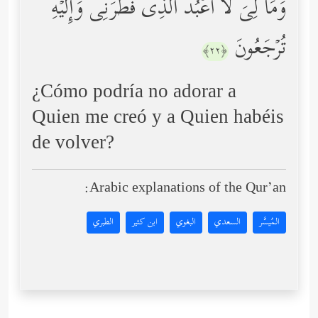
وَمَا لِیَ لَاۤ أَعۡبُدُ ٱلَّذِی فَطَرَنِی وَإِلَیۡهِ
تُرۡجَعُونَ
﴿٢٢﴾
¿Cómo podría no adorar a
Quien me creó y a Quien habéis
de volver?
Arabic explanations of the Qur’an:
المُيسَّر
السعدي
البغوي
ابن كثير
الطبري