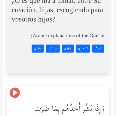
¿O es que iba a tomar, entre Su
creación, hijas, escogiendo para
vosotros hijos?
Arabic explanations of the Qur’an:
المُيسَّر
السعدي
البغوي
ابن كثير
الطبري
وَإِذَا بُشِّرَ أَحَدُهُم بِمَا ضَرَبَ