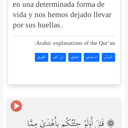
en una determinada forma de
vida y nos hemos dejado llevar
por sus huellas.
Arabic explanations of the Qur’an:
المُيسَّر
السعدي
البغوي
ابن كثير
الطبري
۞ قَـٰلَ أَوَلَوۡ جِئۡتُكُم بِأَهۡدَىٰ مِمَّا