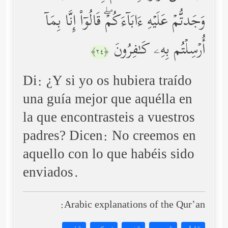
وَجَدتُّمۡ عَلَیۡهِ ءَابَاۤءَكُمۡۖ قَالُوۤاْ إِنَّا بِمَاۤ
أُرۡسِلۡتُم بِهِۦ كَـٰفِرُونَ
﴿٢٤﴾
Di: ¿Y si yo os hubiera traído
una guía mejor que aquélla en
la que encontrasteis a vuestros
padres? Dicen: No creemos en
aquello con lo que habéis sido
enviados.
Arabic explanations of the Qur’an: