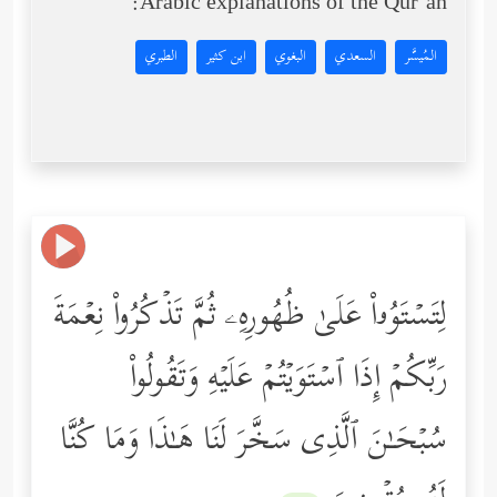
Arabic explanations of the Qur’an:
المُيسَّر
السعدي
البغوي
ابن كثير
الطبري
لِتَسۡتَوُۥاْ عَلَىٰ ظُهُورِهِۦ ثُمَّ تَذۡكُرُواْ نِعۡمَةَ
رَبِّكُمۡ إِذَا ٱسۡتَوَیۡتُمۡ عَلَیۡهِ وَتَقُولُواْ
سُبۡحَـٰنَ ٱلَّذِی سَخَّرَ لَنَا هَـٰذَا وَمَا كُنَّا