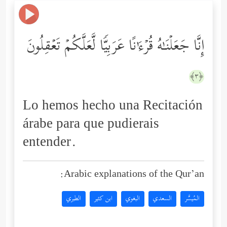
إِنَّا جَعَلۡنَـٰهُ قُرۡءَ ٰ⁠ نًا عَرَبِیࣰّا لَّعَلَّكُمۡ تَعۡقِلُونَ
﴿٣﴾
Lo hemos hecho una Recitación
árabe para que pudierais
entender.
Arabic explanations of the Qur’an:
المُيسَّر
السعدي
البغوي
ابن كثير
الطبري