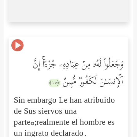
وَجَعَلُواْ لَهُۥ مِنۡ عِبَادِهِۦ جُزۡءًاۚ إِنَّ
ٱلۡإِنسَـٰنَ لَكَفُورࣱ مُّبِینٌ
﴿١٥﴾
Sin embargo Le han atribuido
de Sus siervos una
parte*;realmente el hombre es
un ingrato declarado.