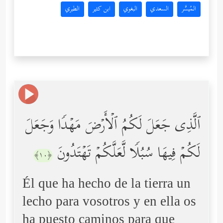
المُيسَّر
السعدي
البغوي
ابن كثير
الطبري
ٱلَّذِی جَعَلَ لَكُمُ ٱلۡأَرۡضَ مَهۡدࣰا وَجَعَلَ
لَكُمۡ فِیهَا سُبُلࣰا لَّعَلَّكُمۡ تَهۡتَدُونَ
﴿١٠﴾
Él que ha hecho de la tierra un
lecho para vosotros y en ella os
ha puesto caminos para que