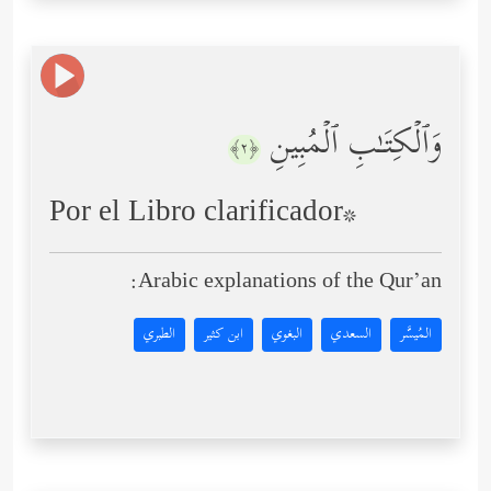
وَٱلۡكِتَـٰبِ ٱلۡمُبِینِ
﴿٢﴾
Por el Libro clarificador*
Arabic explanations of the Qur’an:
المُيسَّر
السعدي
البغوي
ابن كثير
الطبري