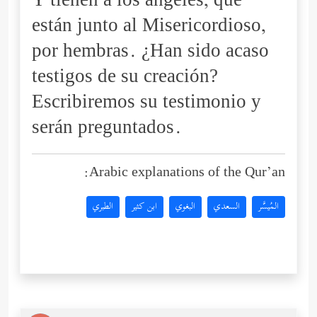
Y tienen a los ángeles, que
están junto al Misericordioso,
por hembras. ¿Han sido acaso
testigos de su creación?
Escribiremos su testimonio y
serán preguntados.
Arabic explanations of the Qur’an:
المُيسَّر
السعدي
البغوي
ابن كثير
الطبري