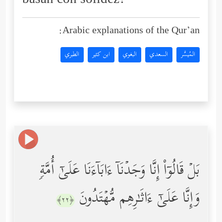
basan con solidez?
Arabic explanations of the Qur’an:
المُيسَّر
السعدي
البغوي
ابن كثير
الطبري
بَلۡ قَالُوۤاْ إِنَّا وَجَدۡنَاۤ ءَابَاۤءَنَا عَلَىٰۤ أُمَّةࣲ
وَإِنَّا عَلَىٰۤ ءَاثَـٰرِهِم مُّهۡتَدُونَ
﴿٢٢﴾