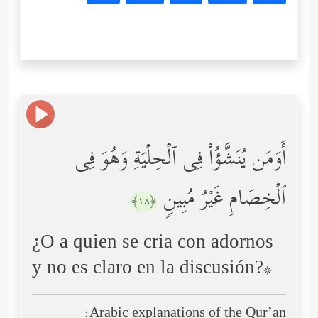
أَوَمَن یُنَشَّؤُاْ فِی ٱلۡحِلۡیَةِ وَهُوَ فِی
ٱلۡخِصَامِ غَیۡرُ مُبِینࣲ
﴿١٨﴾
¿O a quien se cria con adornos
y no es claro en la discusión?*
Arabic explanations of the Qur’an: