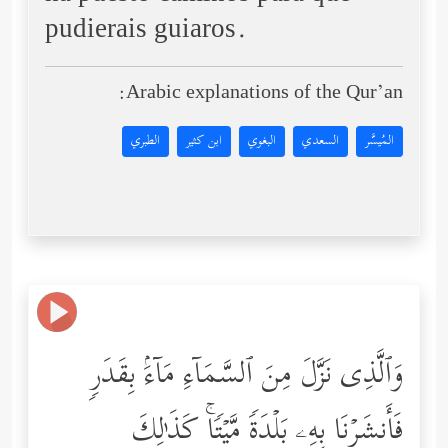
pudierais guiaros.
Arabic explanations of the Qur’an:
المُيسَّر
السعدي
البغوي
ابن كثير
الطبري
وَٱلَّذِی نَزَّلَ مِنَ ٱلسَّمَاۤءِ مَاۤءَۢ بِقَدَرࣲ
فَأَنشَرۡنَا بِهِۦ بَلۡدَةࣰ مَّیۡتࣰاۚ كَذَ ٰ⁠لِكَ