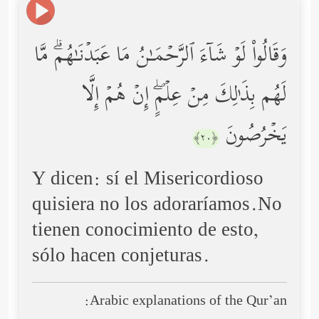
وَقَالُواْ لَوۡ شَاۤءَ ٱلرَّحۡمَـٰنُ مَا عَبَدۡنَـٰهُمۗ مَّا
لَهُم بِذَ ٰ⁠لِكَ مِنۡ عِلۡمٍۖ إِنۡ هُمۡ إِلَّا
یَخۡرُصُونَ
﴿٢٠﴾
Y dicen: sí el Misericordioso
quisiera no los adoraríamos.No
tienen conocimiento de esto,
sólo hacen conjeturas.
Arabic explanations of the Qur’an: