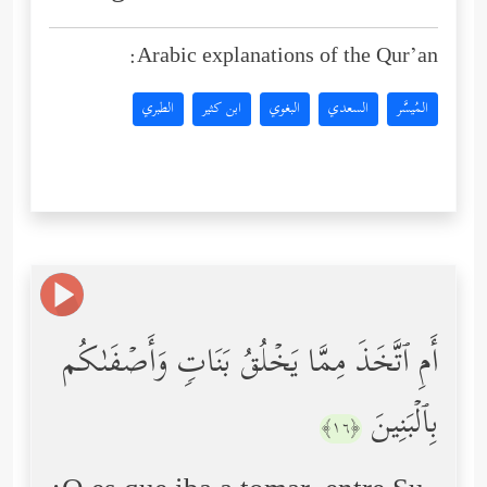
Arabic explanations of the Qur’an:
المُيسَّر
السعدي
البغوي
ابن كثير
الطبري
أَمِ ٱتَّخَذَ مِمَّا یَخۡلُقُ بَنَاتࣲ وَأَصۡفَىٰكُم
بِٱلۡبَنِینَ
﴿١٦﴾