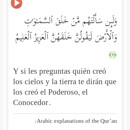
وَلَىِٕن سَأَلۡتَهُم مَّنۡ خَلَقَ ٱلسَّمَـٰوَ ٰ⁠تِ
وَٱلۡأَرۡضَ لَیَقُولُنَّ خَلَقَهُنَّ ٱلۡعَزِیزُ ٱلۡعَلِیمُ
﴿٩﴾
Y si les preguntas quién creó
los cielos y la tierra te dirán que
los creó el Poderoso, el
Conocedor.
Arabic explanations of the Qur’an: