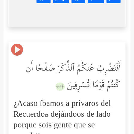
أَفَنَضۡرِبُ عَنكُمُ ٱلذِّكۡرَ صَفۡحًا أَن
كُنتُمۡ قَوۡمࣰا مُّسۡرِفِینَ
﴿٥﴾
¿Acaso íbamos a privaros del
Recuerdo* dejándoos de lado
porque sois gente que se