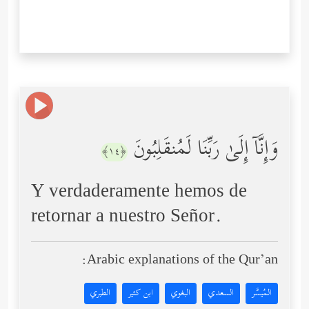
وَإِنَّاۤ إِلَىٰ رَبِّنَا لَمُنقَلِبُونَ
﴿١٤﴾
Y verdaderamente hemos de
retornar a nuestro Señor.
Arabic explanations of the Qur’an:
المُيسَّر
السعدي
البغوي
ابن كثير
الطبري