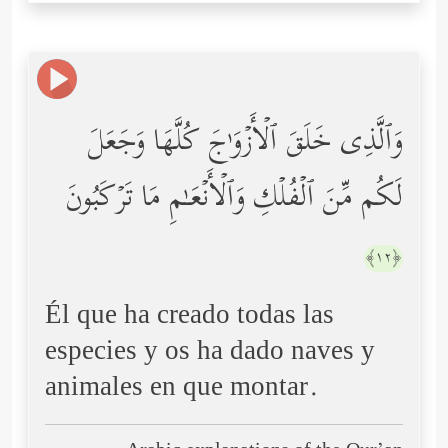
وَٱلَّذِی خَلَقَ ٱلۡأَزۡوَ ٰ⁠جَ كُلَّهَا وَجَعَلَ
لَكُم مِّنَ ٱلۡفُلۡكِ وَٱلۡأَنۡعَـٰمِ مَا تَرۡكَبُونَ
﴿١٢﴾
Él que ha creado todas las
especies y os ha dado naves y
animales en que montar.