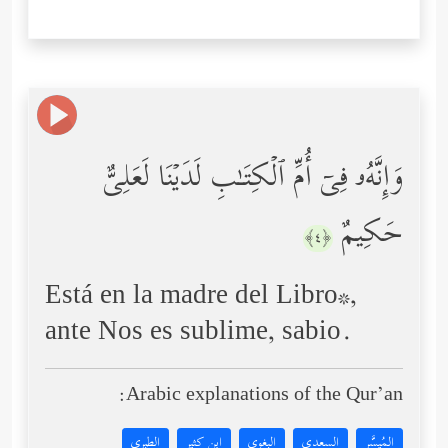
وَإِنَّهُۥ فِیۤ أُمِّ ٱلۡكِتَـٰبِ لَدَیۡنَا لَعَلِیٌّ
حَكِیمٌ
﴿٤﴾
Está en la madre del Libro*,
ante Nos es sublime, sabio.
Arabic explanations of the Qur’an:
المُيسَّر
السعدي
البغوي
ابن كثير
الطبري