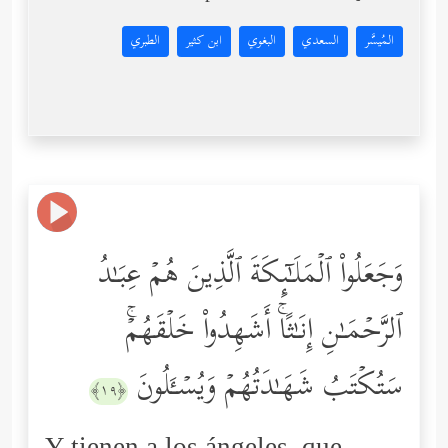
المُيسَّر
السعدي
البغوي
ابن كثير
الطبري
وَجَعَلُواْ ٱلۡمَلَـٰۤىِٕكَةَ ٱلَّذِینَ هُمۡ عِبَـٰدُ
ٱلرَّحۡمَـٰنِ إِنَـٰثًاۚ أَشَهِدُواْ خَلۡقَهُمۡۚ
سَتُكۡتَبُ شَهَـٰدَتُهُمۡ وَیُسۡـَٔلُونَ
﴿١٩﴾