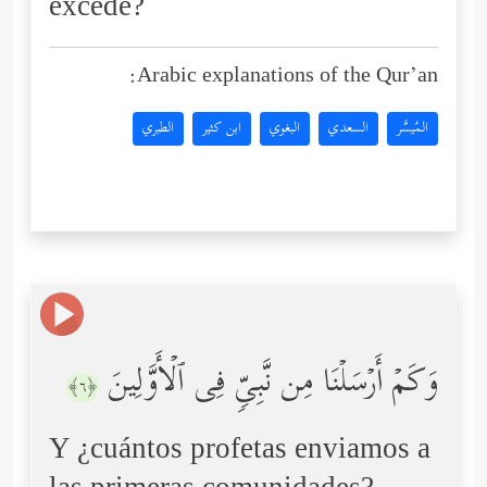
excede?
Arabic explanations of the Qur’an:
المُيسَّر
السعدي
البغوي
ابن كثير
الطبري
وَكَمۡ أَرۡسَلۡنَا مِن نَّبِیࣲّ فِی ٱلۡأَوَّلِینَ
﴿٦﴾
Y ¿cuántos profetas enviamos a