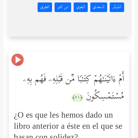
المُيسَّر
السعدي
البغوي
ابن كثير
الطبري
أَمۡ ءَاتَیۡنَـٰهُمۡ كِتَـٰبࣰا مِّن قَبۡلِهِۦ فَهُم بِهِۦ
مُسۡتَمۡسِكُونَ
﴿٢١﴾
¿O es que les hemos dado un
libro anterior a éste en el que se