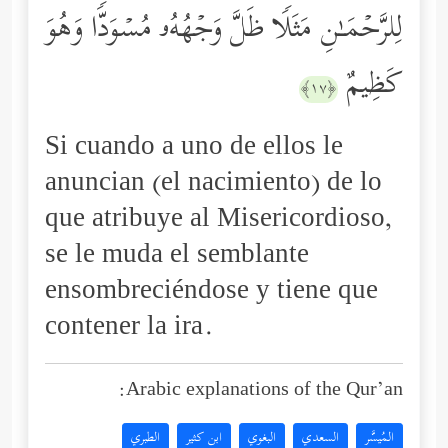
لِلرَّحۡمَـٰنِ مَثَلࣰا ظَلَّ وَجۡهُهُۥ مُسۡوَدࣰّا وَهُوَ
كَظِیمٌ
﴿١٧﴾
Si cuando a uno de ellos le
anuncian (el nacimiento) de lo
que atribuye al Misericordioso,
se le muda el semblante
ensombreciéndose y tiene que
contener la ira.
Arabic explanations of the Qur’an:
المُيسَّر
السعدي
البغوي
ابن كثير
الطبري