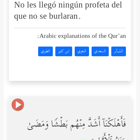
No les llegó ningún profeta del
que no se burlaran.
Arabic explanations of the Qur’an:
المُيسَّر
السعدي
البغوي
ابن كثير
الطبري
فَأَهۡلَكۡنَاۤ أَشَدَّ مِنۡهُم بَطۡشࣰا وَمَضَىٰ