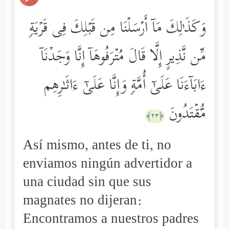
وَكَذَ ٰ⁠لِكَ مَاۤ أَرۡسَلۡنَا مِن قَبۡلِكَ فِی قَرۡیَةࣲ
مِّن نَّذِیرٍ إِلَّا قَالَ مُتۡرَفُوهَاۤ إِنَّا وَجَدۡنَاۤ
ءَابَاۤءَنَا عَلَىٰۤ أُمَّةࣲ وَإِنَّا عَلَىٰۤ ءَاثَـٰرِهِم
مُّقۡتَدُونَ
﴿٢٣﴾
Así mismo, antes de ti, no
enviamos ningún advertidor a
una ciudad sin que sus
magnates no dijeran:
Encontramos a nuestros padres