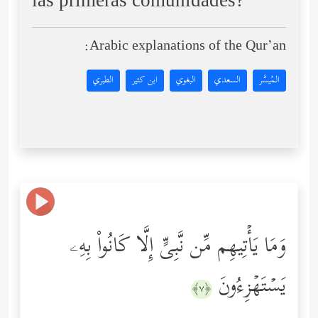
las primeras comunidades?
Arabic explanations of the Qur’an:
المُيسَّر
السعدي
البغوي
ابن كثير
الطبري
وَمَا یَأۡتِیهِم مِّن نَّبِیٍّ إِلَّا كَانُواْ بِهِۦ
یَسۡتَهۡزِءُونَ
﴿٧﴾