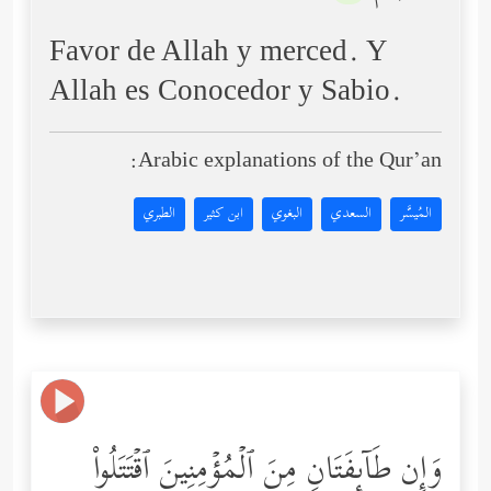
Favor de Allah y merced. Y
Allah es Conocedor y Sabio.
Arabic explanations of the Qur’an:
المُيسَّر
السعدي
البغوي
ابن كثير
الطبري
وَإِن طَاۤىِٕفَتَانِ مِنَ ٱلۡمُؤۡمِنِینَ ٱقۡتَتَلُواْ