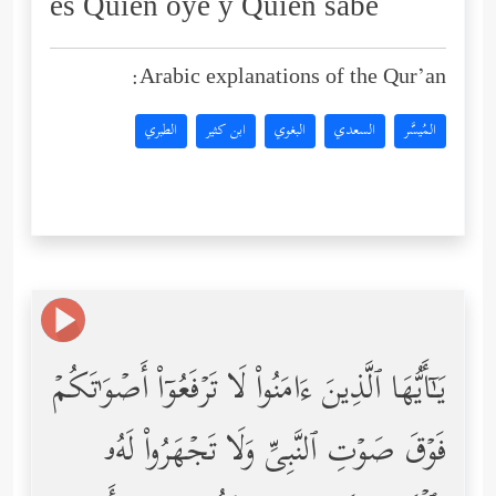
es Quien oye y Quien sabe
Arabic explanations of the Qur’an:
المُيسَّر
السعدي
البغوي
ابن كثير
الطبري
یَـٰۤأَیُّهَا ٱلَّذِینَ ءَامَنُواْ لَا تَرۡفَعُوۤاْ أَصۡوَ ٰ⁠تَكُمۡ
فَوۡقَ صَوۡتِ ٱلنَّبِیِّ وَلَا تَجۡهَرُواْ لَهُۥ