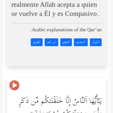
realmente Allah acepta a quien
se vuelve a Él y es Compasivo.
Arabic explanations of the Qur’an:
المُيسَّر
السعدي
البغوي
ابن كثير
الطبري
یَـٰۤأَیُّهَا ٱلنَّاسُ إِنَّا خَلَقۡنَـٰكُم مِّن ذَكَرࣲ