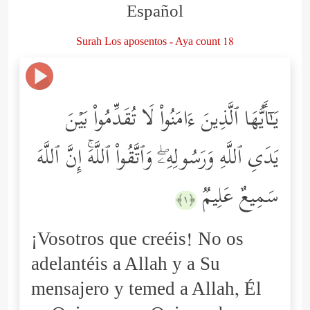
Español
Surah Los aposentos - Aya count 18
یَـٰۤأَیُّهَا ٱلَّذِینَ ءَامَنُواْ لَا تُقَدِّمُواْ بَیۡنَ
یَدَیِ ٱللَّهِ وَرَسُولِهِۦۖ وَٱتَّقُواْ ٱللَّهَۚ إِنَّ ٱللَّهَ
سَمِیعٌ عَلِیمࣱ
﴿١﴾
¡Vosotros que creéis! No os
adelantéis a Allah y a Su
mensajero y temed a Allah, Él