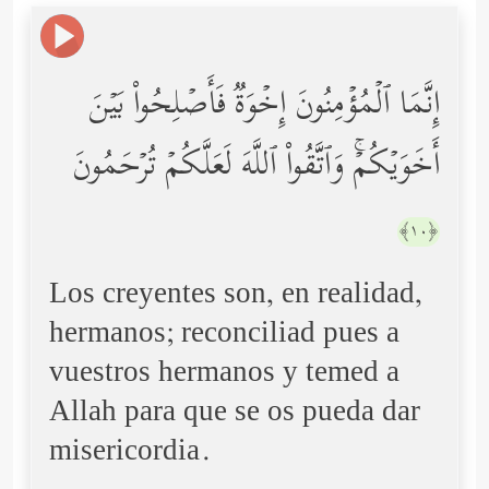
إِنَّمَا ٱلۡمُؤۡمِنُونَ إِخۡوَةࣱ فَأَصۡلِحُواْ بَیۡنَ
أَخَوَیۡكُمۡۚ وَٱتَّقُواْ ٱللَّهَ لَعَلَّكُمۡ تُرۡحَمُونَ
﴿١٠﴾
Los creyentes son, en realidad,
hermanos; reconciliad pues a
vuestros hermanos y temed a
Allah para que se os pueda dar
misericordia.