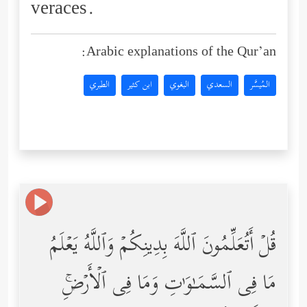
veraces.
Arabic explanations of the Qur’an:
المُيسَّر
السعدي
البغوي
ابن كثير
الطبري
قُلۡ أَتُعَلِّمُونَ ٱللَّهَ بِدِینِكُمۡ وَٱللَّهُ یَعۡلَمُ
مَا فِی ٱلسَّمَـٰوَ ٰ⁠تِ وَمَا فِی ٱلۡأَرۡضِۚ