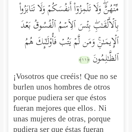
مِّنۡهُنَّۖ وَلَا تَلۡمِزُوۤاْ أَنفُسَكُمۡ وَلَا تَنَابَزُواْ
بِٱلۡأَلۡقَـٰبِۖ بِئۡسَ ٱلِٱسۡمُ ٱلۡفُسُوقُ بَعۡدَ
ٱلۡإِیمَـٰنِۚ وَمَن لَّمۡ یَتُبۡ فَأُوْلَـٰۤىِٕكَ هُمُ
ٱلظَّـٰلِمُونَ
﴿١١﴾
¡Vosotros que creéis! Que no se
burlen unos hombres de otros
porque pudiera ser que éstos
fueran mejores que ellos. Ni
unas mujeres de otras, porque
pudiera ser que éstas fueran