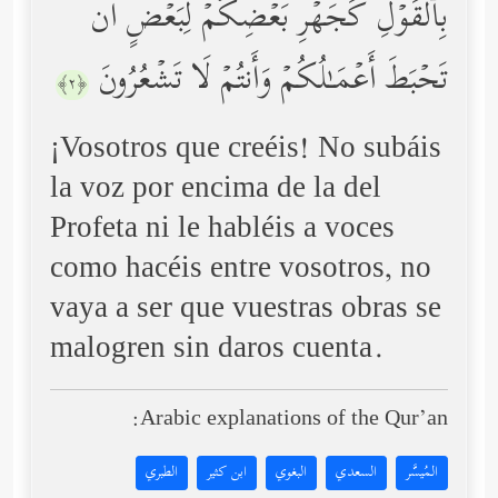
بِٱلۡقَوۡلِ كَجَهۡرِ بَعۡضِكُمۡ لِبَعۡضٍ أَن
تَحۡبَطَ أَعۡمَـٰلُكُمۡ وَأَنتُمۡ لَا تَشۡعُرُونَ
﴿٢﴾
¡Vosotros que creéis! No subáis
la voz por encima de la del
Profeta ni le habléis a voces
como hacéis entre vosotros, no
vaya a ser que vuestras obras se
malogren sin daros cuenta.
Arabic explanations of the Qur’an:
المُيسَّر
السعدي
البغوي
ابن كثير
الطبري