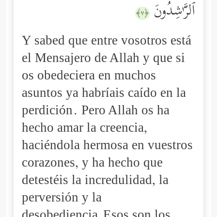
ٱلرَّ ٰ⁠شِدُونَ
﴿٧﴾
Y sabed que entre vosotros está
el Mensajero de Allah y que si
os obedeciera en muchos
asuntos ya habríais caído en la
perdición. Pero Allah os ha
hecho amar la creencia,
haciéndola hermosa en vuestros
corazones, y ha hecho que
detestéis la incredulidad, la
perversión y la
desobediencia.Esos son los