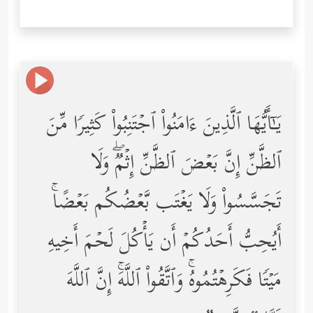
یَـٰۤأَیُّهَا ٱلَّذِینَ ءَامَنُواْ ٱجۡتَنِبُواْ كَثِیرࣰا مِّنَ
ٱلظَّنِّ إِنَّ بَعۡضَ ٱلظَّنِّ إِثۡمࣱۖ وَلَا
تَجَسَّسُواْ وَلَا یَغۡتَب بَّعۡضُكُم بَعۡضًاۚ
أَیُحِبُّ أَحَدُكُمۡ أَن یَأۡكُلَ لَحۡمَ أَخِیهِ
مَیۡتࣰا فَكَرِهۡتُمُوهُۚ وَٱتَّقُواْ ٱللَّهَۚ إِنَّ ٱللَّهَ