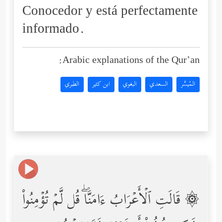
Conocedor y está perfectamente
informado.
Arabic explanations of the Qur’an:
المُيسَّر
السعدي
البغوي
ابن كثير
الطبري
۞ قَالَتِ ٱلۡأَعۡرَابُ ءَامَنَّاۖ قُل لَّمۡ تُؤۡمِنُواْ