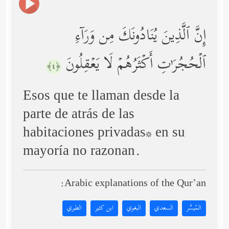
إِنَّ ٱلَّذِینَ یُنَادُونَكَ مِن وَرَاۤءِ
ٱلۡحُجُرَ ٰ⁠تِ أَكۡثَرُهُمۡ لَا یَعۡقِلُونَ
﴿٤﴾
Esos que te llaman desde la
parte de atrás de las
habitaciones privadas* en su
mayoría no razonan.
Arabic explanations of the Qur’an:
المُيسَّر
السعدي
البغوي
ابن كثير
الطبري