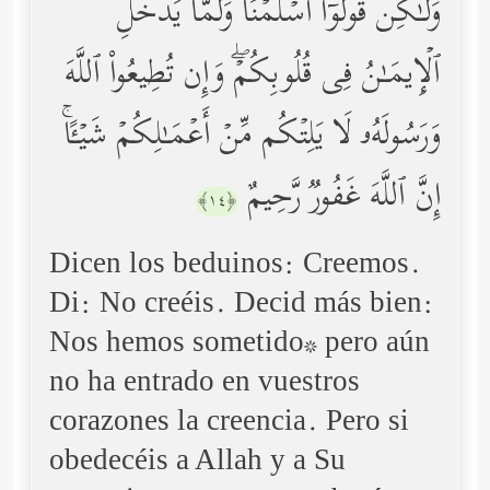
وَلَـٰكِن قُولُوۤاْ أَسۡلَمۡنَا وَلَمَّا یَدۡخُلِ
ٱلۡإِیمَـٰنُ فِی قُلُوبِكُمۡۖ وَإِن تُطِیعُواْ ٱللَّهَ
وَرَسُولَهُۥ لَا یَلِتۡكُم مِّنۡ أَعۡمَـٰلِكُمۡ شَیۡـًٔاۚ
إِنَّ ٱللَّهَ غَفُورࣱ رَّحِیمٌ
﴿١٤﴾
Dicen los beduinos: Creemos.
Di: No creéis. Decid más bien:
Nos hemos sometido* pero aún
no ha entrado en vuestros
corazones la creencia. Pero si
obedecéis a Allah y a Su