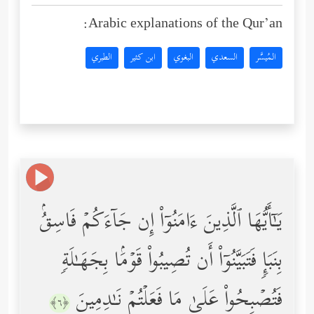
Arabic explanations of the Qur’an:
المُيسَّر
السعدي
البغوي
ابن كثير
الطبري
یَـٰۤأَیُّهَا ٱلَّذِینَ ءَامَنُوۤاْ إِن جَاۤءَكُمۡ فَاسِقُۢ
بِنَبَإࣲ فَتَبَیَّنُوۤاْ أَن تُصِیبُواْ قَوۡمَۢا بِجَهَـٰلَةࣲ
فَتُصۡبِحُواْ عَلَىٰ مَا فَعَلۡتُمۡ نَـٰدِمِینَ
﴿٦﴾