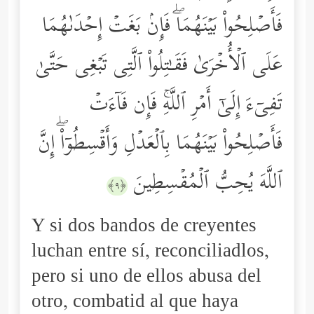
فَأَصۡلِحُواْ بَیۡنَهُمَاۖ فَإِنۢ بَغَتۡ إِحۡدَىٰهُمَا
عَلَى ٱلۡأُخۡرَىٰ فَقَـٰتِلُواْ ٱلَّتِی تَبۡغِی حَتَّىٰ
تَفِیۤءَ إِلَىٰۤ أَمۡرِ ٱللَّهِۚ فَإِن فَاۤءَتۡ
فَأَصۡلِحُواْ بَیۡنَهُمَا بِٱلۡعَدۡلِ وَأَقۡسِطُوۤاْۖ إِنَّ
ٱللَّهَ یُحِبُّ ٱلۡمُقۡسِطِینَ
﴿٩﴾
Y si dos bandos de creyentes
luchan entre sí, reconciliadlos,
pero si uno de ellos abusa del
otro, combatid al que haya