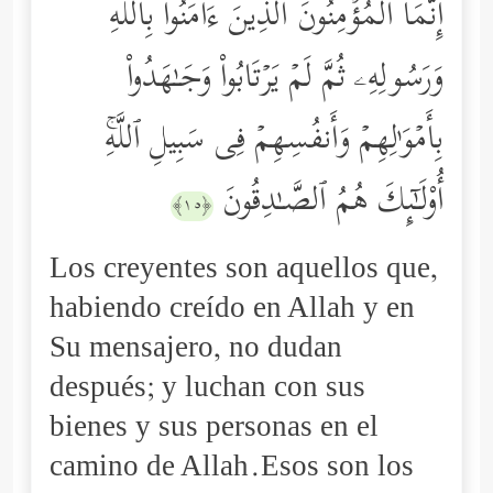
إِنَّمَا ٱلۡمُؤۡمِنُونَ ٱلَّذِینَ ءَامَنُواْ بِٱللَّهِ
وَرَسُولِهِۦ ثُمَّ لَمۡ یَرۡتَابُواْ وَجَـٰهَدُواْ
بِأَمۡوَ ٰ⁠لِهِمۡ وَأَنفُسِهِمۡ فِی سَبِیلِ ٱللَّهِۚ
أُوْلَـٰۤىِٕكَ هُمُ ٱلصَّـٰدِقُونَ
﴿١٥﴾
Los creyentes son aquellos que,
habiendo creído en Allah y en
Su mensajero, no dudan
después; y luchan con sus
bienes y sus personas en el
camino de Allah.Esos son los