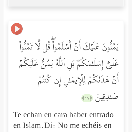
یَمُنُّونَ عَلَیۡكَ أَنۡ أَسۡلَمُواْۖ قُل لَّا تَمُنُّواْ
عَلَیَّ إِسۡلَـٰمَكُمۖ بَلِ ٱللَّهُ یَمُنُّ عَلَیۡكُمۡ
أَنۡ هَدَىٰكُمۡ لِلۡإِیمَـٰنِ إِن كُنتُمۡ
صَـٰدِقِینَ
﴿١٧﴾
Te echan en cara haber entrado
en Islam.Di: No me echéis en