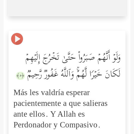
وَلَوۡ أَنَّهُمۡ صَبَرُواْ حَتَّىٰ تَخۡرُجَ إِلَیۡهِمۡ
لَكَانَ خَیۡرࣰا لَّهُمۡۚ وَٱللَّهُ غَفُورࣱ رَّحِیمࣱ
﴿٥﴾
Más les valdría esperar
pacientemente a que salieras
ante ellos. Y Allah es
Perdonador y Compasivo.