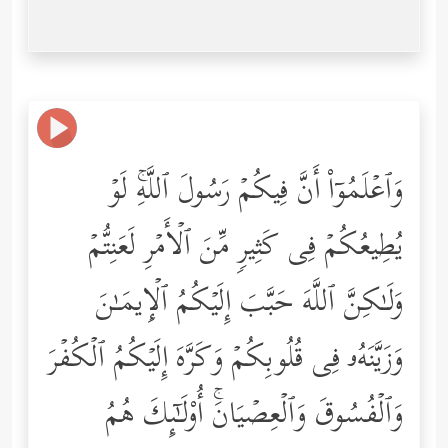
وَٱعۡلَمُوۤاْ أَنَّ فِیكُمۡ رَسُولَ ٱللَّهِۚ لَوۡ
یُطِیعُكُمۡ فِی كَثِیرࣲ مِّنَ ٱلۡأَمۡرِ لَعَنِتُّمۡ
وَلَـٰكِنَّ ٱللَّهَ حَبَّبَ إِلَیۡكُمُ ٱلۡإِیمَـٰنَ
وَزَیَّنَهُۥ فِی قُلُوبِكُمۡ وَكَرَّهَ إِلَیۡكُمُ ٱلۡكُفۡرَ
وَٱلۡفُسُوقَ وَٱلۡعِصۡیَانَۚ أُوْلَـٰۤىِٕكَ هُمُ