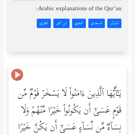
Arabic explanations of the Qur’an:
المُيسَّر
السعدي
البغوي
ابن كثير
الطبري
یَـٰۤأَیُّهَا ٱلَّذِینَ ءَامَنُواْ لَا یَسۡخَرۡ قَوۡمࣱ مِّن
قَوۡمٍ عَسَىٰۤ أَن یَكُونُواْ خَیۡرࣰا مِّنۡهُمۡ وَلَا
نِسَاۤءࣱ مِّن نِّسَاۤءٍ عَسَىٰۤ أَن یَكُنَّ خَیۡرࣰا