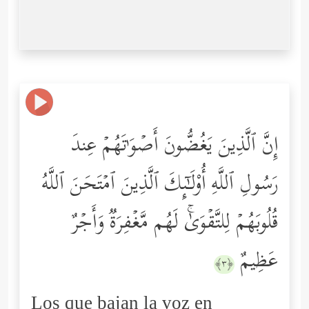
إِنَّ ٱلَّذِینَ یَغُضُّونَ أَصۡوَ ٰ⁠تَهُمۡ عِندَ
رَسُولِ ٱللَّهِ أُوْلَـٰۤىِٕكَ ٱلَّذِینَ ٱمۡتَحَنَ ٱللَّهُ
قُلُوبَهُمۡ لِلتَّقۡوَىٰۚ لَهُم مَّغۡفِرَةࣱ وَأَجۡرٌ
عَظِیمٌ
﴿٣﴾
Los que bajan la voz en