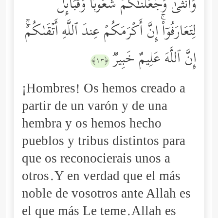
وَأُنثَىٰ وَجَعَلۡنَـٰكُمۡ شُعُوبࣰا وَقَبَاۤىِٕلَ
لِتَعَارَفُوۤاْۚ إِنَّ أَكۡرَمَكُمۡ عِندَ ٱللَّهِ أَتۡقَىٰكُمۡۚ
إِنَّ ٱللَّهَ عَلِیمٌ خَبِیرࣱ
﴿١٣﴾
¡Hombres! Os hemos creado a
partir de un varón y de una
hembra y os hemos hecho
pueblos y tribus distintos para
que os reconocierais unos a
otros.Y en verdad que el más
noble de vosotros ante Allah es
el que más Le teme.Allah es