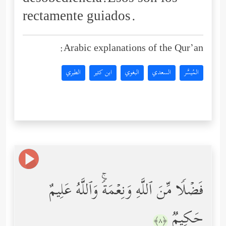
rectamente guiados.
Arabic explanations of the Qur’an:
المُيسَّر
السعدي
البغوي
ابن كثير
الطبري
فَضۡلࣰا مِّنَ ٱللَّهِ وَنِعۡمَةࣰۚ وَٱللَّهُ عَلِیمٌ
حَكِیمࣱ
﴿٨﴾