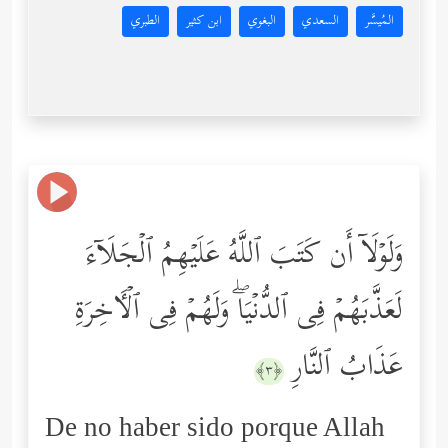
المُيسَّر
السعدي
البغوي
ابن كثير
الطبري
وَلَوۡلَاۤ أَن كَتَبَ ٱللَّهُ عَلَیۡهِمُ ٱلۡجَلَاۤءَ
لَعَذَّبَهُمۡ فِی ٱلدُّنۡیَاۖ وَلَهُمۡ فِی ٱلۡـَٔاخِرَةِ
عَذَابُ ٱلنَّارِ
﴿٣﴾
De no haber sido porque Allah