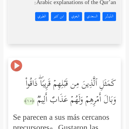
Arabic explanations of the Qur’an:
المُيسَّر
السعدي
البغوي
ابن كثير
الطبري
كَمَثَلِ ٱلَّذِینَ مِن قَبۡلِهِمۡ قَرِیبࣰاۖ ذَاقُواْ
وَبَالَ أَمۡرِهِمۡ وَلَهُمۡ عَذَابٌ أَلِیمࣱ
﴿١٥﴾
Se parecen a sus más cercanos
precursores*. Gustaron las