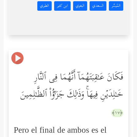
المُيسَّر
السعدي
البغوي
ابن كثير
الطبري
فَكَانَ عَـٰقِبَتَهُمَاۤ أَنَّهُمَا فِی ٱلنَّارِ
خَـٰلِدَیۡنِ فِیهَاۚ وَذَ ٰ⁠لِكَ جَزَ ٰ⁠ۤؤُاْ ٱلظَّـٰلِمِینَ
﴿١٧﴾
Pero el final de ambos es el