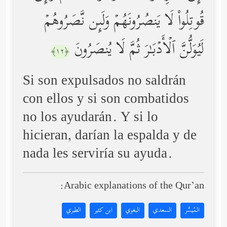
قُوتِلُواْ لَا یَنصُرُونَهُمۡ وَلَىِٕن نَّصَرُوهُمۡ
لَیُوَلُّنَّ ٱلۡأَدۡبَـٰرَ ثُمَّ لَا یُنصَرُونَ
﴿١٢﴾
Si son expulsados no saldrán
con ellos y si son combatidos
no los ayudarán. Y si lo
hicieran, darían la espalda y de
nada les serviría su ayuda.
Arabic explanations of the Qur’an:
المُيسَّر
السعدي
البغوي
ابن كثير
الطبري