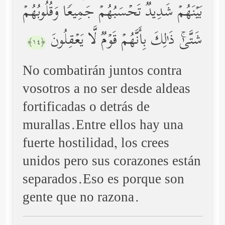
بَیۡنَهُمۡ شَدِیدࣱۚ تَحۡسَبُهُمۡ جَمِیعࣰا وَقُلُوبُهُمۡ
شَتَّىٰۚ ذَ ٰ⁠لِكَ بِأَنَّهُمۡ قَوۡمࣱ لَّا یَعۡقِلُونَ
﴿١٤﴾
No combatirán juntos contra
vosotros a no ser desde aldeas
fortificadas o detrás de
murallas.Entre ellos hay una
fuerte hostilidad, los crees
unidos pero sus corazones están
separados.Eso es porque son
gente que no razona.