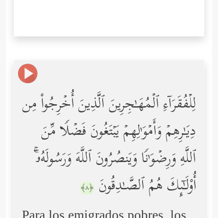
لِلۡفُقَرَاۤءِ ٱلۡمُهَـٰجِرِینَ ٱلَّذِینَ أُخۡرِجُواْ مِن
دِیَـٰرِهِمۡ وَأَمۡوَ ٰ⁠لِهِمۡ یَبۡتَغُونَ فَضۡلࣰا مِّنَ
ٱللَّهِ وَرِضۡوَ ٰ⁠نࣰا وَیَنصُرُونَ ٱللَّهَ وَرَسُولَهُۥۤۚ
أُوْلَـٰۤىِٕكَ هُمُ ٱلصَّـٰدِقُونَ
﴿٨﴾
Para los emigrados pobres, los