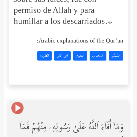
sobre sus raíces, fue con
permiso de Allah y para
humillar a los descarriados.*
Arabic explanations of the Qur’an:
المُيسَّر
السعدي
البغوي
ابن كثير
الطبري
وَمَاۤ أَفَاۤءَ ٱللَّهُ عَلَىٰ رَسُولِهِۦ مِنۡهُمۡ فَمَاۤ