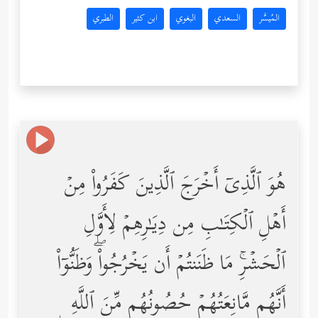
المُيسَّر
السعدي
البغوي
ابن كثير
الطبري
هُوَ ٱلَّذِیۤ أَخۡرَجَ ٱلَّذِینَ كَفَرُواْ مِنۡ
أَهۡلِ ٱلۡكِتَـٰبِ مِن دِیَـٰرِهِمۡ لِأَوَّلِ
ٱلۡحَشۡرِۚ مَا ظَنَنتُمۡ أَن یَخۡرُجُواْۖ وَظَنُّوۤاْ
أَنَّهُم مَّانِعَتُهُمۡ حُصُونُهُم مِّنَ ٱللَّهِ