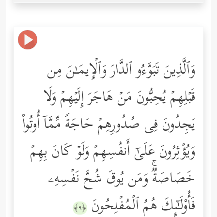
وَٱلَّذِینَ تَبَوَّءُو ٱلدَّارَ وَٱلۡإِیمَـٰنَ مِن
قَبۡلِهِمۡ یُحِبُّونَ مَنۡ هَاجَرَ إِلَیۡهِمۡ وَلَا
یَجِدُونَ فِی صُدُورِهِمۡ حَاجَةࣰ مِّمَّاۤ أُوتُواْ
وَیُؤۡثِرُونَ عَلَىٰۤ أَنفُسِهِمۡ وَلَوۡ كَانَ بِهِمۡ
خَصَاصَةࣱۚ وَمَن یُوقَ شُحَّ نَفۡسِهِۦ
فَأُوْلَـٰۤىِٕكَ هُمُ ٱلۡمُفۡلِحُونَ
﴿٩﴾