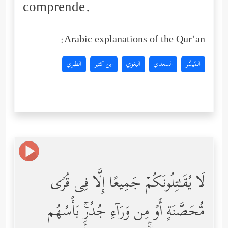
comprende.
Arabic explanations of the Qur’an:
المُيسَّر
السعدي
البغوي
ابن كثير
الطبري
لَا یُقَـٰتِلُونَكُمۡ جَمِیعًا إِلَّا فِی قُرࣰى
مُّحَصَّنَةٍ أَوۡ مِن وَرَاۤءِ جُدُرِۭۚ بَأۡسُهُم