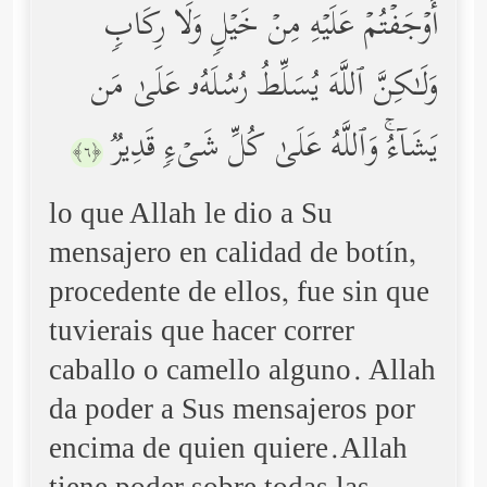
أَوۡجَفۡتُمۡ عَلَیۡهِ مِنۡ خَیۡلࣲ وَلَا رِكَابࣲ
وَلَـٰكِنَّ ٱللَّهَ یُسَلِّطُ رُسُلَهُۥ عَلَىٰ مَن
یَشَاۤءُۚ وَٱللَّهُ عَلَىٰ كُلِّ شَیۡءࣲ قَدِیرࣱ
﴿٦﴾
lo que Allah le dio a Su
mensajero en calidad de botín,
procedente de ellos, fue sin que
tuvierais que hacer correr
caballo o camello alguno. Allah
da poder a Sus mensajeros por
encima de quien quiere.Allah