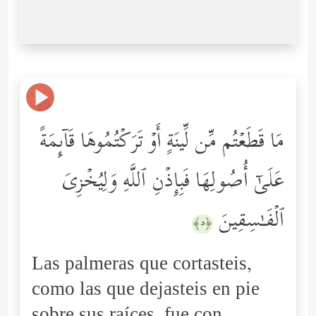
مَا قَطَعۡتُم مِّن لِّینَةٍ أَوۡ تَرَكۡتُمُوهَا قَاۤىِٕمَةً
عَلَىٰۤ أُصُولِهَا فَبِإِذۡنِ ٱللَّهِ وَلِیُخۡزِیَ
ٱلۡفَـٰسِقِینَ
﴿٥﴾
Las palmeras que cortasteis,
como las que dejasteis en pie