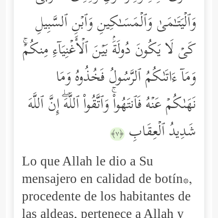
وَٱلۡیَتَـٰمَىٰ وَٱلۡمَسَـٰكِینِ وَٱبۡنِ ٱلسَّبِیلِ
كَیۡ لَا یَكُونَ دُولَةَۢ بَیۡنَ ٱلۡأَغۡنِیَاۤءِ مِنكُمۡۚ
وَمَاۤ ءَاتَىٰكُمُ ٱلرَّسُولُ فَخُذُوهُ وَمَا
نَهَىٰكُمۡ عَنۡهُ فَٱنتَهُواْۚ وَٱتَّقُواْ ٱللَّهَۖ إِنَّ ٱللَّهَ
شَدِیدُ ٱلۡعِقَابِ
﴿٧﴾
Lo que Allah le dio a Su
mensajero en calidad de botín*,
procedente de los habitantes de
las aldeas, pertenece a Allah y