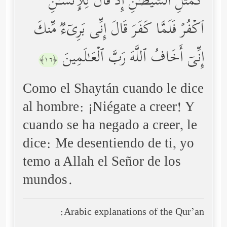
كَمَثَلِ ٱلشَّیۡطَـٰنِ إِذۡ قَالَ لِلۡإِنسَـٰنِ
ٱكۡفُرۡ فَلَمَّا كَفَرَ قَالَ إِنِّی بَرِیۤءࣱ مِّنكَ
إِنِّیۤ أَخَافُ ٱللَّهَ رَبَّ ٱلۡعَـٰلَمِینَ
﴿١٦﴾
Como el Shaytán cuando le dice
al hombre: ¡Niégate a creer! Y
cuando se ha negado a creer, le
dice: Me desentiendo de ti, yo
temo a Allah el Señor de los
mundos.
Arabic explanations of the Qur’an: