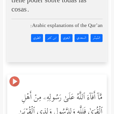
tiene poder sobre todas las
cosas.
Arabic explanations of the Qur’an:
المُيسَّر
السعدي
البغوي
ابن كثير
الطبري
مَّاۤ أَفَاۤءَ ٱللَّهُ عَلَىٰ رَسُولِهِۦ مِنۡ أَهۡلِ
ٱلۡقُرَىٰ فَلِلَّهِ وَلِلرَّسُولِ وَلِذِی ٱلۡقُرۡبَىٰ