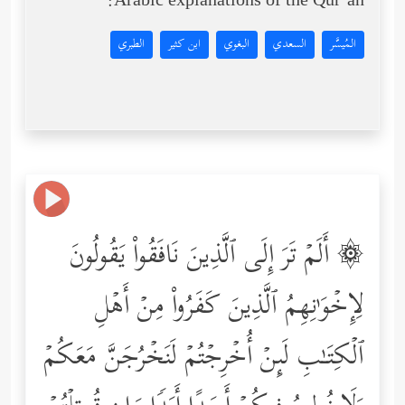
Arabic explanations of the Qur’an:
المُيسَّر
السعدي
البغوي
ابن كثير
الطبري
۞ أَلَمۡ تَرَ إِلَى ٱلَّذِینَ نَافَقُواْ یَقُولُونَ
لِإِخۡوَ ٰ⁠نِهِمُ ٱلَّذِینَ كَفَرُواْ مِنۡ أَهۡلِ
ٱلۡكِتَـٰبِ لَىِٕنۡ أُخۡرِجۡتُمۡ لَنَخۡرُجَنَّ مَعَكُمۡ