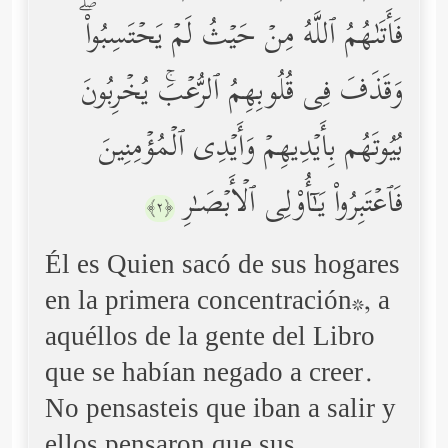
فَأَتَىٰهُمُ ٱللَّهُ مِنۡ حَیۡثُ لَمۡ یَحۡتَسِبُواْۖ
وَقَذَفَ فِی قُلُوبِهِمُ ٱلرُّعۡبَۚ یُخۡرِبُونَ
بُیُوتَهُم بِأَیۡدِیهِمۡ وَأَیۡدِی ٱلۡمُؤۡمِنِینَ
فَٱعۡتَبِرُواْ یَـٰۤأُوْلِی ٱلۡأَبۡصَـٰرِ
﴿٢﴾
Él es Quien sacó de sus hogares
en la primera concentración*, a
aquéllos de la gente del Libro
que se habían negado a creer.
No pensasteis que iban a salir y