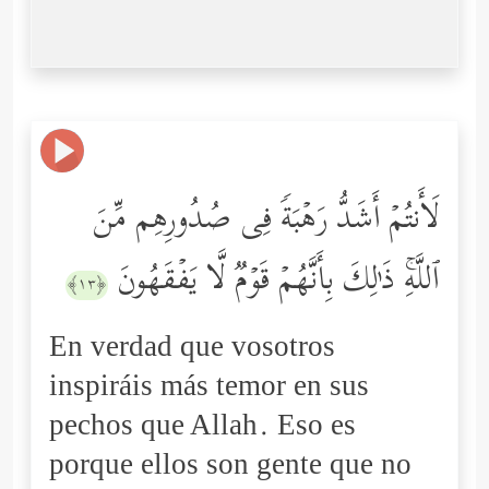
لَأَنتُمۡ أَشَدُّ رَهۡبَةࣰ فِی صُدُورِهِم مِّنَ
ٱللَّهِۚ ذَ ٰ⁠لِكَ بِأَنَّهُمۡ قَوۡمࣱ لَّا یَفۡقَهُونَ
﴿١٣﴾
En verdad que vosotros
inspiráis más temor en sus
pechos que Allah. Eso es
porque ellos son gente que no