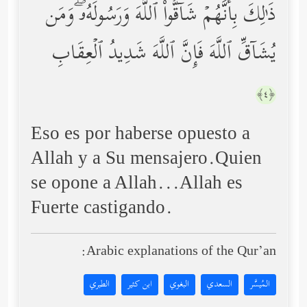
ذَ ٰ⁠لِكَ بِأَنَّهُمۡ شَاۤقُّواْ ٱللَّهَ وَرَسُولَهُۥۖ وَمَن
یُشَاۤقِّ ٱللَّهَ فَإِنَّ ٱللَّهَ شَدِیدُ ٱلۡعِقَابِ
﴿٤﴾
Eso es por haberse opuesto a
Allah y a Su mensajero.Quien
se opone a Allah...Allah es
Fuerte castigando.
Arabic explanations of the Qur’an:
المُيسَّر
السعدي
البغوي
ابن كثير
الطبري