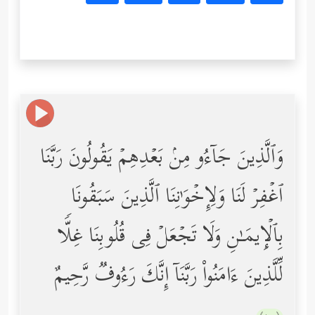
وَٱلَّذِینَ جَاۤءُو مِنۢ بَعۡدِهِمۡ یَقُولُونَ رَبَّنَا
ٱغۡفِرۡ لَنَا وَلِإِخۡوَ ٰ⁠نِنَا ٱلَّذِینَ سَبَقُونَا
بِٱلۡإِیمَـٰنِ وَلَا تَجۡعَلۡ فِی قُلُوبِنَا غِلࣰّا
لِّلَّذِینَ ءَامَنُواْ رَبَّنَاۤ إِنَّكَ رَءُوفࣱ رَّحِیمٌ