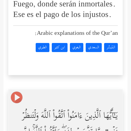
Fuego, donde serán inmortales.
Ese es el pago de los injustos.
Arabic explanations of the Qur’an:
المُيسَّر
السعدي
البغوي
ابن كثير
الطبري
یَـٰۤأَیُّهَا ٱلَّذِینَ ءَامَنُواْ ٱتَّقُواْ ٱللَّهَ وَلۡتَنظُرۡ