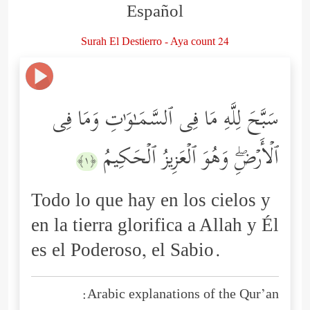
Español
Surah El Destierro - Aya count 24
سَبَّحَ لِلَّهِ مَا فِی ٱلسَّمَـٰوَ ٰ⁠تِ وَمَا فِی
ٱلۡأَرۡضِۖ وَهُوَ ٱلۡعَزِیزُ ٱلۡحَكِیمُ
﴿١﴾
Todo lo que hay en los cielos y
en la tierra glorifica a Allah y Él
es el Poderoso, el Sabio.
Arabic explanations of the Qur’an: