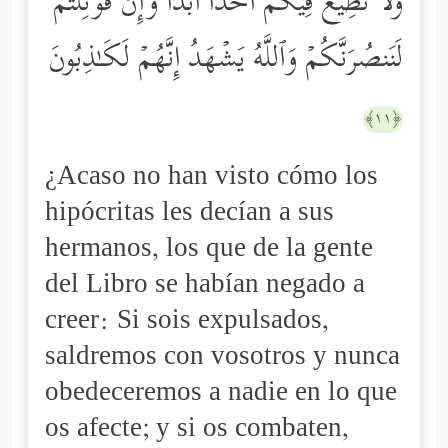
وَلَا نُطِیعُ فِیكُمۡ أَحَدًا أَبَدࣰا وَإِن قُوتِلۡتُمۡ
لَنَنصُرَنَّكُمۡ وَٱللَّهُ یَشۡهَدُ إِنَّهُمۡ لَكَـٰذِبُونَ
﴿١١﴾
¿Acaso no han visto cómo los
hipócritas les decían a sus
hermanos, los que de la gente
del Libro se habían negado a
creer: Si sois expulsados,
saldremos con vosotros y nunca
obedeceremos a nadie en lo que
os afecte; y si os combaten,