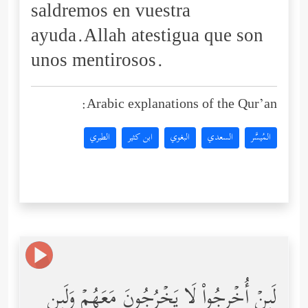
saldremos en vuestra
ayuda.Allah atestigua que son
unos mentirosos.
Arabic explanations of the Qur’an:
المُيسَّر
السعدي
البغوي
ابن كثير
الطبري
لَىِٕنۡ أُخۡرِجُواْ لَا یَخۡرُجُونَ مَعَهُمۡ وَلَىِٕن