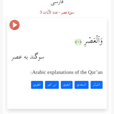
فارسى
سورة عصر - عدد الآيات 3
وَٱلۡعَصۡرِ
﴿١﴾
سوگند به عصر
Arabic explanations of the Qur’an:
المُيسَّر
السعدي
البغوي
ابن كثير
الطبري