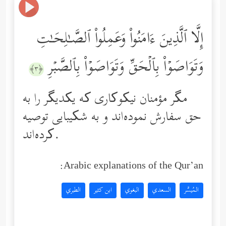
إِلَّا ٱلَّذِینَ ءَامَنُواْ وَعَمِلُواْ ٱلصَّـٰلِحَـٰتِ
وَتَوَاصَوۡاْ بِٱلۡحَقِّ وَتَوَاصَوۡاْ بِٱلصَّبۡرِ
﴿٣﴾
مگر مؤمنان نیکوکاری که یکدیگر را به
حق سفارش نموده‌اند و به شکیبایی توصیه
کرده‌اند.
Arabic explanations of the Qur’an:
المُيسَّر
السعدي
البغوي
ابن كثير
الطبري