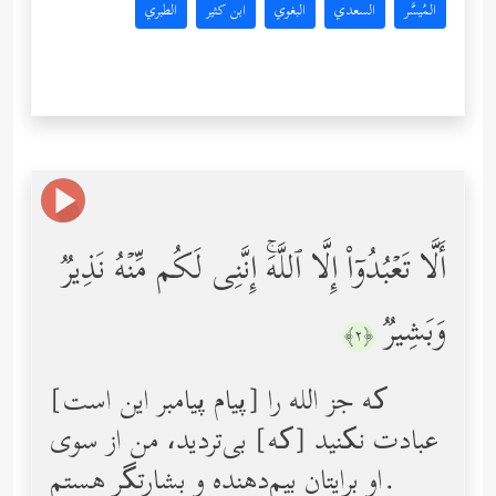
المُيسَّر
السعدي
البغوي
ابن كثير
الطبري
أَلَّا تَعۡبُدُوۤاْ إِلَّا ٱللَّهَۚ إِنَّنِی لَكُم مِّنۡهُ نَذِیرࣱ
وَبَشِیرࣱ
﴿٢﴾
[پیام پیامبر این است] که جز الله را
عبادت نکنید [که] بی‌تردید، من از سوی
او برایتان بیم‌دهنده و بشارتگر هستم.