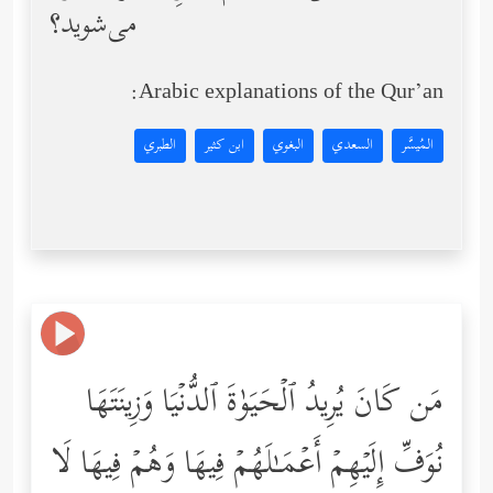
مى‌شوید؟
Arabic explanations of the Qur’an:
المُيسَّر
السعدي
البغوي
ابن كثير
الطبري
مَن كَانَ یُرِیدُ ٱلۡحَیَوٰةَ ٱلدُّنۡیَا وَزِینَتَهَا
نُوَفِّ إِلَیۡهِمۡ أَعۡمَـٰلَهُمۡ فِیهَا وَهُمۡ فِیهَا لَا