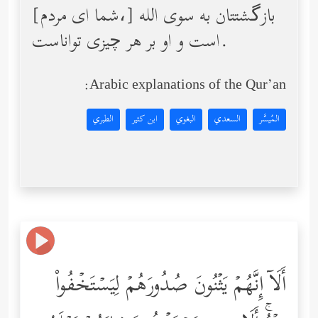
[شما ای مردم،] بازگشتتان به سوى الله
است و او بر هر چیزى تواناست.
Arabic explanations of the Qur’an:
المُيسَّر
السعدي
البغوي
ابن كثير
الطبري
أَلَاۤ إِنَّهُمۡ یَثۡنُونَ صُدُورَهُمۡ لِیَسۡتَخۡفُواْ