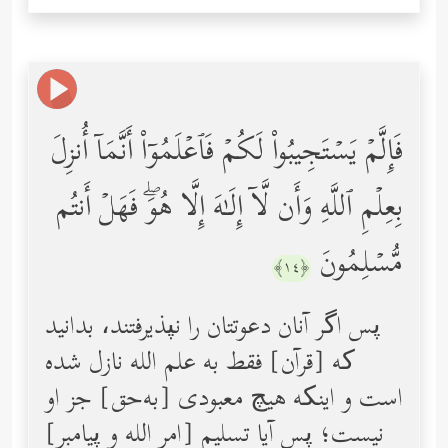
فَإِلَّمۡ یَسۡتَجِیبُواْ لَكُمۡ فَٱعۡلَمُوۤاْ أَنَّمَاۤ أُنزِلَ
بِعِلۡمِ ٱللَّهِ وَأَن لَّاۤ إِلَـٰهَ إِلَّا هُوَۖ فَهَلۡ أَنتُم
مُّسۡلِمُونَ
﴿١٤﴾
پس اگر آنان دعوتتان را نپذیرفتند، بدانید
که [قرآن] فقط به علم الله نازل شده
است و اینکه هیچ معبودی [به‌حق] جز او
نیست؛ پس آیا تسلیم [امرِ الله و پیامبر]