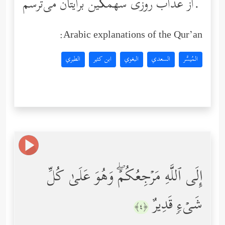
از عذاب روزی سهمگین برایتان می‌ترسم‌.
Arabic explanations of the Qur’an:
المُيسَّر
السعدي
البغوي
ابن كثير
الطبري
إِلَى ٱللَّهِ مَرۡجِعُكُمۡۖ وَهُوَ عَلَىٰ كُلِّ
شَیۡءࣲ قَدِیرٌ
﴿٤﴾