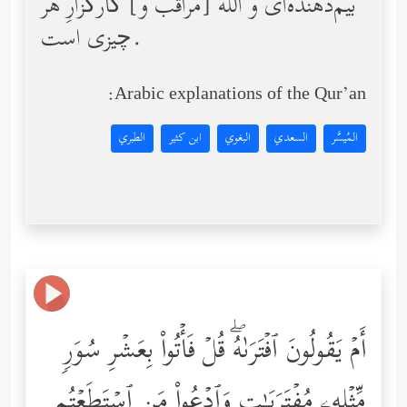
بیم‌دهنده‌اى و الله [مراقب و] کارگزارِ هر
چیزى است.
Arabic explanations of the Qur’an:
المُيسَّر
السعدي
البغوي
ابن كثير
الطبري
أَمۡ یَقُولُونَ ٱفۡتَرَىٰهُۖ قُلۡ فَأۡتُواْ بِعَشۡرِ سُوَرࣲ
مِّثۡلِهِۦ مُفۡتَرَیَـٰتࣲ وَٱدۡعُواْ مَنِ ٱسۡتَطَعۡتُم