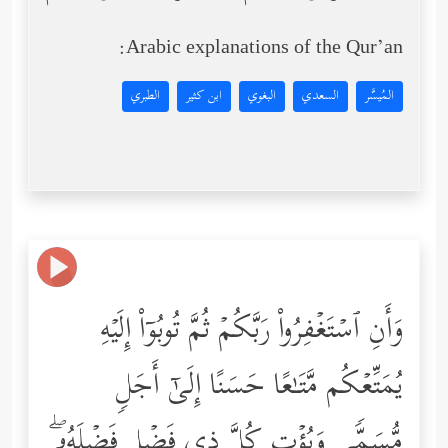
Arabic explanations of the Qur’an:
المُيسَّر
السعدي
البغوي
ابن كثير
الطبري
وَأَنِ ٱسۡتَغۡفِرُواْ رَبَّكُمۡ ثُمَّ تُوبُوۤاْ إِلَیۡهِ
یُمَتِّعۡكُم مَّتَـٰعًا حَسَنًا إِلَىٰۤ أَجَلࣲ
مُّسَمࣰّى وَیُؤۡتِ كُلَّ ذِی فَضۡلࣲ فَضۡلَهُۥۖ