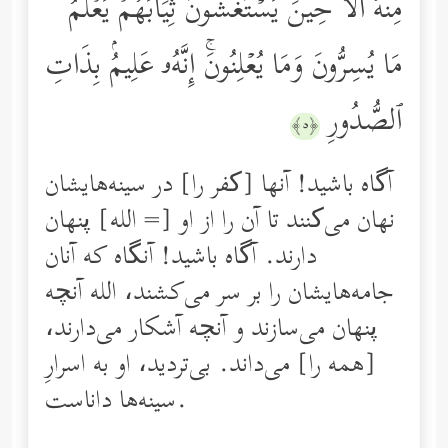
مِنۡهُۚ أَلَا حِینَ یَسۡتَغۡشُونَ ثِیَابَهُمۡ یَعۡلَمُ
مَا یُسِرُّونَ وَمَا یُعۡلِنُونَۚ إِنَّهُۥ عَلِیمُۢ بِذَاتِ
ٱلصُّدُورِ
﴿٥﴾
آگاه باشید! آنها [کفر را] در سینه‌هایشان
نهان می‌کنند تا آن را از او [= الله] پنهان
دارند. آگاه باشید! آنگاه كه آنان
جامه‌هایشان را بر سر مى‌كشند، الله آنچه
پنهان می‌سازند و آنچه آشكار مى‌دارند،
[همه را] مى‌داند. بی‌تردید، او به اسرارِ
سینه‌ها داناست.