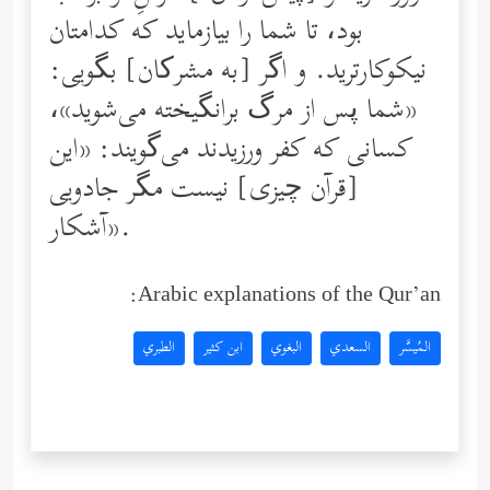
بود، تا شما را بیازماید كه كدامتان
نیكوكارترید. و اگر [به مشرکان] بگویى:
«شما پس از مرگ برانگیخته مى‌شوید»،
كسانى كه كفر ورزیدند می‌گویند: «این
[قرآن چیزی] نیست مگر جادویی
آشكار».
Arabic explanations of the Qur’an:
المُيسَّر
السعدي
البغوي
ابن كثير
الطبري