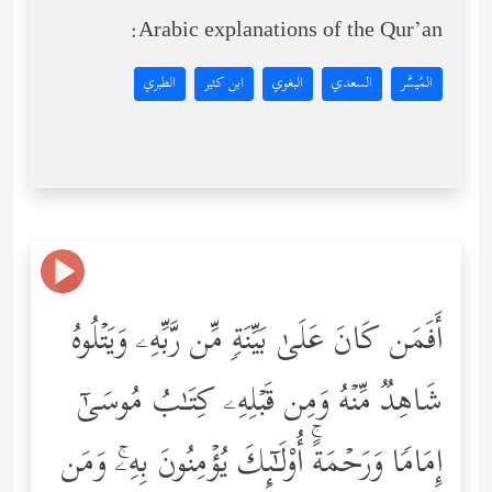
Arabic explanations of the Qur’an:
المُيسَّر
السعدي
البغوي
ابن كثير
الطبري
أَفَمَن كَانَ عَلَىٰ بَیِّنَةࣲ مِّن رَّبِّهِۦ وَیَتۡلُوهُ
شَاهِدࣱ مِّنۡهُ وَمِن قَبۡلِهِۦ كِتَـٰبُ مُوسَىٰۤ
إِمَامࣰا وَرَحۡمَةًۚ أُوْلَـٰۤىِٕكَ یُؤۡمِنُونَ بِهِۦۚ وَمَن