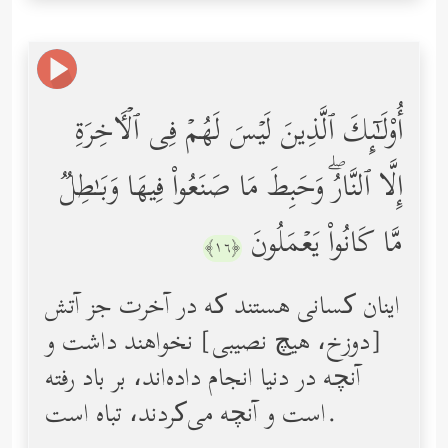
أُوْلَـٰۤىِٕكَ ٱلَّذِینَ لَیۡسَ لَهُمۡ فِی ٱلۡـَٔاخِرَةِ
إِلَّا ٱلنَّارُۖ وَحَبِطَ مَا صَنَعُواْ فِیهَا وَبَـٰطِلࣱ
مَّا كَانُواْ یَعۡمَلُونَ
﴿١٦﴾
اینان کسانی هستند که در آخرت جز آتش
[دوزخ، هیچ نصیبی] نخواهند داشت و
آنچه در دنیا انجام داده‌اند، بر باد رفته
است و آنچه می‌کردند، تباه است.