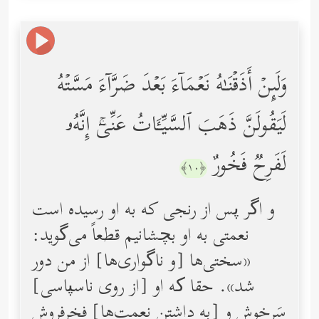
وَلَىِٕنۡ أَذَقۡنَـٰهُ نَعۡمَاۤءَ بَعۡدَ ضَرَّاۤءَ مَسَّتۡهُ
لَیَقُولَنَّ ذَهَبَ ٱلسَّیِّـَٔاتُ عَنِّیۤۚ إِنَّهُۥ
لَفَرِحࣱ فَخُورٌ
﴿١٠﴾
و اگر پس از رنجی كه به او رسیده است
نعمتى به او بچشانیم قطعاً می‌گوید:
«سختی‌ها [و ناگواری‌ها] از من دور
شد». حقا که او [از روی ناسپاسی]
سَرخوش و [به داشتن نعمت‌ها] فخرفروش