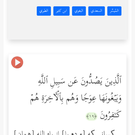
المُيسَّر
السعدي
البغوي
ابن كثير
الطبري
ٱلَّذِینَ یَصُدُّونَ عَن سَبِیلِ ٱللَّهِ
وَیَبۡغُونَهَا عِوَجࣰا وَهُم بِٱلۡـَٔاخِرَةِ هُمۡ
كَـٰفِرُونَ
﴿١٩﴾
[همان] کسانی ‌که [مردم را] از راه الله