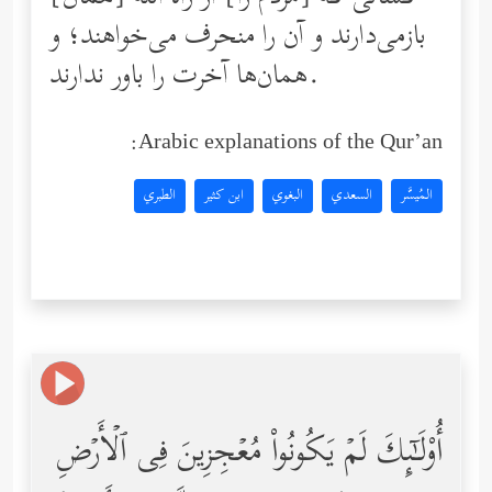
بازمی‌دارند و آن را منحرف می‌خواهند؛ و
همان‌ها آخرت را باور ندارند.
Arabic explanations of the Qur’an:
المُيسَّر
السعدي
البغوي
ابن كثير
الطبري
أُوْلَـٰۤىِٕكَ لَمۡ یَكُونُواْ مُعۡجِزِینَ فِی ٱلۡأَرۡضِ