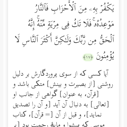
یَكۡفُرۡ بِهِۦ مِنَ ٱلۡأَحۡزَابِ فَٱلنَّارُ
مَوۡعِدُهُۥۚ فَلَا تَكُ فِی مِرۡیَةࣲ مِّنۡهُۚ إِنَّهُ
ٱلۡحَقُّ مِن رَّبِّكَ وَلَـٰكِنَّ أَكۡثَرَ ٱلنَّاسِ لَا
یُؤۡمِنُونَ
﴿١٧﴾
آیا کسی که از سوی پروردگارش بر دلیل
روشنی [از بصیرت و بینش] متکی باشد و
[قرآن، به عنوان] گواهی از جانب او
[تعالی] به دنبال آن آید [و آن را تصدیق
نماید]، و قبل از آن [= قرآن]، کتاب
موسی که پیشوا و مایۀ رحمت بود [بر