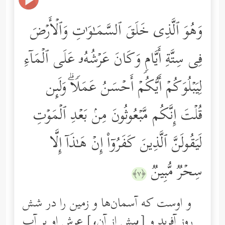
وَهُوَ ٱلَّذِی خَلَقَ ٱلسَّمَـٰوَ ٰ⁠تِ وَٱلۡأَرۡضَ
فِی سِتَّةِ أَیَّامࣲ وَكَانَ عَرۡشُهُۥ عَلَى ٱلۡمَاۤءِ
لِیَبۡلُوَكُمۡ أَیُّكُمۡ أَحۡسَنُ عَمَلࣰاۗ وَلَىِٕن
قُلۡتَ إِنَّكُم مَّبۡعُوثُونَ مِنۢ بَعۡدِ ٱلۡمَوۡتِ
لَیَقُولَنَّ ٱلَّذِینَ كَفَرُوۤاْ إِنۡ هَـٰذَاۤ إِلَّا
سِحۡرࣱ مُّبِینࣱ
﴿٧﴾
و اوست كه آسمان‌ها و زمین را در شش
روز آفرید و [پیش از آن،] عرشِ او بر آب