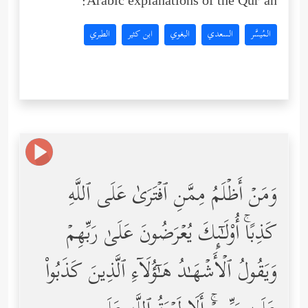
Arabic explanations of the Qur’an:
المُيسَّر
السعدي
البغوي
ابن كثير
الطبري
وَمَنۡ أَظۡلَمُ مِمَّنِ ٱفۡتَرَىٰ عَلَى ٱللَّهِ
كَذِبًاۚ أُوْلَـٰۤىِٕكَ یُعۡرَضُونَ عَلَىٰ رَبِّهِمۡ
وَیَقُولُ ٱلۡأَشۡهَـٰدُ هَـٰۤؤُلَاۤءِ ٱلَّذِینَ كَذَبُواْ