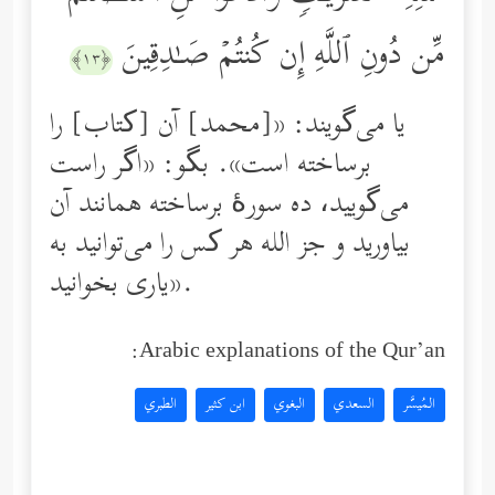
مِّن دُونِ ٱللَّهِ إِن كُنتُمۡ صَـٰدِقِینَ
﴿١٣﴾
یا می‌گویند: «[محمد] آن [کتاب‌] را
برساخته است». بگو: «اگر راست
می‌گویید، ده سورۀ برساخته همانند آن
بیاورید و جز الله هر ‌کس را می‌توانید به
یاری بخوانید».
Arabic explanations of the Qur’an:
المُيسَّر
السعدي
البغوي
ابن كثير
الطبري