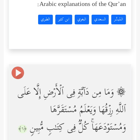
Arabic explanations of the Qur’an:
المُيسَّر
السعدي
البغوي
ابن كثير
الطبري
۞ وَمَا مِن دَاۤبَّةࣲ فِی ٱلۡأَرۡضِ إِلَّا عَلَى
ٱللَّهِ رِزۡقُهَا وَیَعۡلَمُ مُسۡتَقَرَّهَا
وَمُسۡتَوۡدَعَهَاۚ كُلࣱّ فِی كِتَـٰبࣲ مُّبِینࣲ
﴿٦﴾