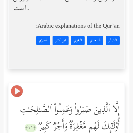
است.
Arabic explanations of the Qur’an:
المُيسَّر
السعدي
البغوي
ابن كثير
الطبري
إِلَّا ٱلَّذِینَ صَبَرُواْ وَعَمِلُواْ ٱلصَّـٰلِحَـٰتِ
أُوْلَـٰۤىِٕكَ لَهُم مَّغۡفِرَةࣱ وَأَجۡرࣱ كَبِیرࣱ
﴿١١﴾