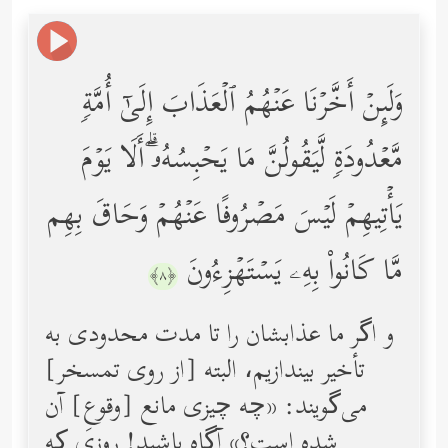
وَلَىِٕنۡ أَخَّرۡنَا عَنۡهُمُ ٱلۡعَذَابَ إِلَىٰۤ أُمَّةࣲ
مَّعۡدُودَةࣲ لَّیَقُولُنَّ مَا یَحۡبِسُهُۥۤۗ أَلَا یَوۡمَ
یَأۡتِیهِمۡ لَیۡسَ مَصۡرُوفًا عَنۡهُمۡ وَحَاقَ بِهِم
مَّا كَانُواْ بِهِۦ یَسۡتَهۡزِءُونَ
﴿٨﴾
و اگر ما عذابشان را تا مدت محدودی به
تأخیر بیندازیم، البته [از روی تمسخر]
می‌گویند: «چه چیزی مانع [وقوعِ] آن
شده است؟» آگاه باشید! روزی‌ که