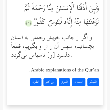
وَلَىِٕنۡ أَذَقۡنَا ٱلۡإِنسَـٰنَ مِنَّا رَحۡمَةࣰ ثُمَّ
نَزَعۡنَـٰهَا مِنۡهُ إِنَّهُۥ لَیَـُٔوسࣱ كَفُورࣱ
﴿٩﴾
و اگر از جانب خویش رحمتی به انسان
بچشانیم، سپس آن را از او بگیریم، قطعاً
دلسرد [و] ناسپاس می‌گردد.
Arabic explanations of the Qur’an:
المُيسَّر
السعدي
البغوي
ابن كثير
الطبري