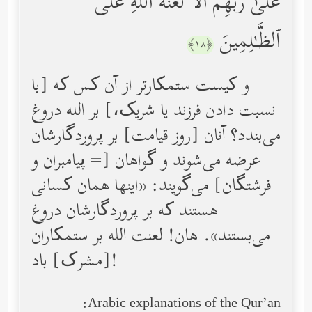
عَلَىٰ رَبِّهِمۡۚ أَلَا لَعۡنَةُ ٱللَّهِ عَلَى
ٱلظَّـٰلِمِینَ
﴿١٨﴾
و کیست ستمکارتر از آن کس که [با
نسبت دادن فرزند یا شریک،] بر الله دروغ
می‌بندد؟ آنان [روز قیامت] بر پروردگارشان
عرضه می‌شوند و گواهان [= پیامبران و
فرشتگان] می‌گویند: «اینها همان کسانی
هستند که بر پروردگارشان دروغ
می‌بستند». هان! لعنت الله بر ستمکاران
[مشرک] باد!
Arabic explanations of the Qur’an: