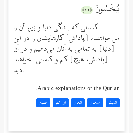
یُبۡخَسُونَ
﴿١٥﴾
کسانی که زندگی دنیا و زیور آن را
می‌خواهند، [پاداش] کارهایشان را در این
[دنیا] به تمامی به آنان می‌دهیم و در آن
[پاداش، هیچ] کم و کاستی نخواهند
دید.
Arabic explanations of the Qur’an:
المُيسَّر
السعدي
البغوي
ابن كثير
الطبري