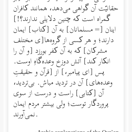
حقانیّت آن گواهی می‌دهد، همانند کافران
گمراه است که چنین دلایلی ندارند؟!]
اینان [= مسلمانان] به آن [کتاب] ایمان
دارند؛ و هر کسی از گروه‌ها[ی مختلف
مشرکان] که به آن کفر بورزد [و آن را
انکار کند] آتش دوزخ وعده‌گاهِ اوست.
پس [ای پیامبر،] از [قرآن و حقیقتِ
وعده‌های‌] آن در تردید مباش. بی‌تردید،
آن [کتابی] راست و درست از سوی
پروردگار توست؛ ولی بیشتر مردم ایمان
نمی‌آورند.