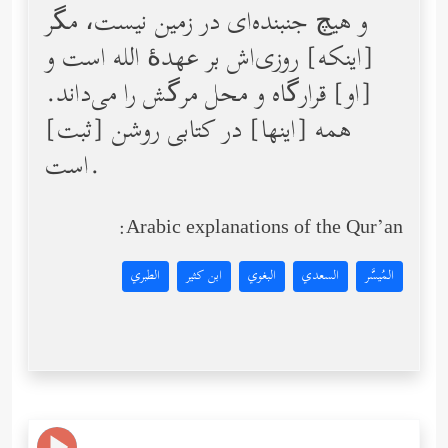
و هیچ جنبنده‌اى در زمین نیست، مگر
[اینكه‌] روزی‌اش بر عهدۀ الله است و
[او] قرارگاه و محل مرگش را مى‌داند.
همه [اینها] در كتابى روشن [ثبت‌]
است.
Arabic explanations of the Qur’an:
المُيسَّر
السعدي
البغوي
ابن كثير
الطبري