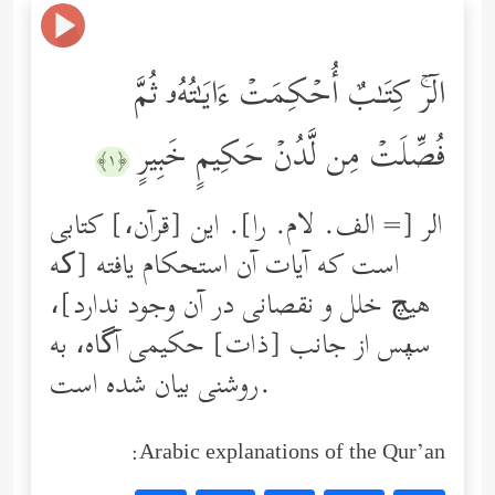
الۤرۚ كِتَـٰبٌ أُحۡكِمَتۡ ءَایَـٰتُهُۥ ثُمَّ
فُصِّلَتۡ مِن لَّدُنۡ حَكِیمٍ خَبِیرٍ
﴿١﴾
الر [= الف. لام. را]. این [قرآن،] كتابى
است كه آیات آن استحكام یافته [که
هیچ خلل و نقصانی در آن وجود ندارد]،
سپس از جانب [ذات] حكیمى آگاه، به
روشنى بیان شده است.
Arabic explanations of the Qur’an: