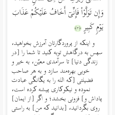
وَإِن تَوَلَّوۡاْ فَإِنِّیۤ أَخَافُ عَلَیۡكُمۡ عَذَابَ
یَوۡمࣲ كَبِیرٍ
﴿٣﴾
و اینکه از پروردگارتان آمرزش بخواهید،
سپس به درگاهش توبه کنید تا شما را [در
زندگی دنیا‌] تا سرآمدی معیّن، به خیر و
خوبی بهره‌مند سازد و به هر صاحب
فضیلتی [که الله را به یگانگی عبادت
نموده و نیکوکاری پیشه کرده است،
پاداش و] فزونی بخشد؛ و اگر [از ایمان]
روی بگردانید، [بدانید که من] به راستی