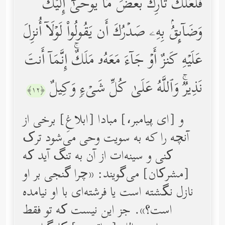
فَلَعَلَّكَ تَارِكُۢ بَعۡضَ مَا یُوحَىٰۤ إِلَیۡكَ
وَضَاۤىِٕقُۢ بِهِۦ صَدۡرُكَ أَن یَقُولُواْ لَوۡلَاۤ أُنزِلَ
عَلَیۡهِ كَنزٌ أَوۡ جَاۤءَ مَعَهُۥ مَلَكٌۚ إِنَّمَاۤ أَنتَ
نَذِیرࣱۚ وَٱللَّهُ عَلَىٰ كُلِّ شَیۡءࣲ وَكِیلٌ
﴿١٢﴾
و [ای پیامبر،] مبادا [ابلاغِ] برخى از
آنچه را كه به سویت وحى مى‌شود ترک
کنی و سینه‌ات از آن به تنگ آید که
[مشرکان] مى‌گویند: «چرا گنجى بر او
نازل نگشته است یا فرشته‌اى با او نیامده
است؟». جز این نیست که تو فقط