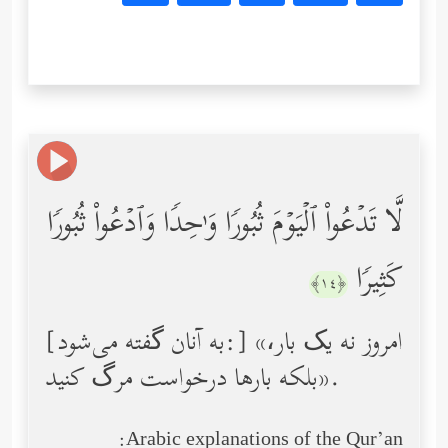
لَّا تَدۡعُواْ ٱلۡیَوۡمَ ثُبُورࣰا وَ ٰ⁠حِدࣰا وَٱدۡعُواْ ثُبُورࣰا
كَثِیرࣰا
﴿١٤﴾
[به آنان گفته می‌شود:] «امروز نه یک بار،
بلكه بارها درخواست مرگ كنید».
Arabic explanations of the Qur’an: