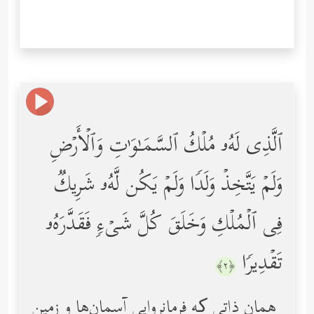
ٱلَّذِی لَهُۥ مُلۡكُ ٱلسَّمَـٰوَ ٰ⁠تِ وَٱلۡأَرۡضِ
وَلَمۡ یَتَّخِذۡ وَلَدࣰا وَلَمۡ یَكُن لَّهُۥ شَرِیكࣱ
فِی ٱلۡمُلۡكِ وَخَلَقَ كُلَّ شَیۡءࣲ فَقَدَّرَهُۥ
تَقۡدِیرࣰا
﴿٢﴾
همان ذاتی که فرمانروایی آسمان‌ها و زمین