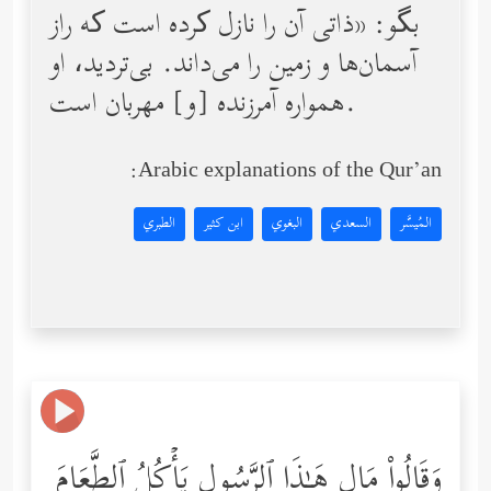
بگو: «ذاتی آن را نازل کرده است که راز
آسمان‌ها و زمین را می‌داند. بی‌تردید، او
همواره آمرزنده [و] مهربان است.
Arabic explanations of the Qur’an:
المُيسَّر
السعدي
البغوي
ابن كثير
الطبري
وَقَالُواْ مَالِ هَـٰذَا ٱلرَّسُولِ یَأۡكُلُ ٱلطَّعَامَ