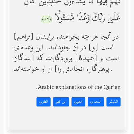
لَّهُمۡ فِیهَا مَا یَشَاۤءُونَ خَـٰلِدِینَۚ كَانَ
عَلَىٰ رَبِّكَ وَعۡدࣰا مَّسۡـُٔولࣰا
﴿١٦﴾
در آنجا هر چه بخواهند، برایشان [فراهم]
است [و] در آن جاودانند. این وعده‌ای
است بر [عهدۀ] پروردگارت که [بندگان
پرهیزگار، انجامش را] از او خواسته‌اند.
Arabic explanations of the Qur’an:
المُيسَّر
السعدي
البغوي
ابن كثير
الطبري