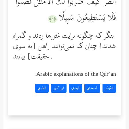
ٱنظُرۡ كَیۡفَ ضَرَبُواْ لَكَ ٱلۡأَمۡثَـٰلَ فَضَلُّواْ
فَلَا یَسۡتَطِیعُونَ سَبِیلࣰا
﴿٩﴾
بنگر که چگونه برایت مَثل‌ها زدند و گمراه
شدند! چنان که نمی‌توانند راهی [به سوی
حقیقت] بیابند.
Arabic explanations of the Qur’an:
المُيسَّر
السعدي
البغوي
ابن كثير
الطبري