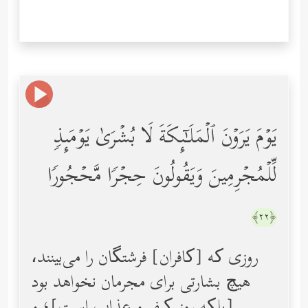
یَوۡمَ یَرَوۡنَ ٱلۡمَلَـٰۤىِٕكَةَ لَا بُشۡرَىٰ یَوۡمَىِٕذࣲ
لِّلۡمُجۡرِمِینَ وَیَقُولُونَ حِجۡرࣰا مَّحۡجُورࣰا
﴿٢٢﴾
روزی ‌که [کافران] فرشتگان را می‌بینند،
هیچ بشارتی برای مجرمان نخواهد بود