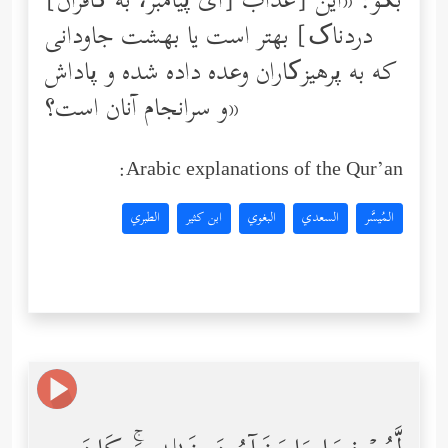
[ای پیامبر، به کافران] بگو: «این [عذاب
دردناک] بهتر است یا بهشت جاودانى
كه به پرهیزکاران وعده داده شده و پاداش
و سرانجام آنان است؟»
Arabic explanations of the Qur’an:
المُيسَّر
السعدي
البغوي
ابن كثير
الطبري