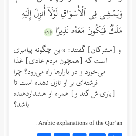
وَیَمۡشِی فِی ٱلۡأَسۡوَاقِ لَوۡلَاۤ أُنزِلَ إِلَیۡهِ
مَلَكࣱ فَیَكُونَ مَعَهُۥ نَذِیرًا
﴿٧﴾
و [مشرکان] گفتند: «این چگونه پیامبری
است که [همچون مردم عادی] غذا
می‌خورد و در بازار‌ها راه می‌رود؟ چرا
فرشته‌ای بر او نازل نشده است تا
[یاری‌اش کند و] همراه او هشدار‌دهنده
باشد؟
Arabic explanations of the Qur’an: