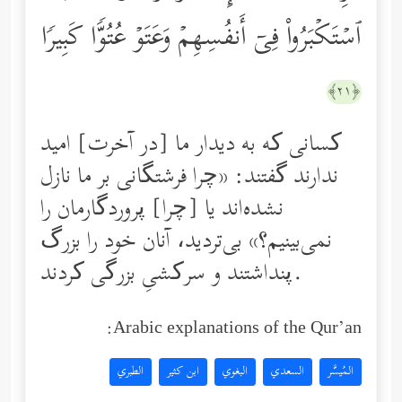
ٱسۡتَكۡبَرُواْ فِیۤ أَنفُسِهِمۡ وَعَتَوۡ عُتُوࣰّا كَبِیرࣰا
﴿٢١﴾
کسانی ‌که به دیدار ما [در آخرت] امید
ندارند گفتند: «چرا فرشتگانی بر ما نازل
نشده‌اند یا [چرا] پروردگار‌مان را
نمی‌بینیم؟» بی‌تردید، آنان خود را بزرگ
پنداشتند و سرکشیِ بزرگی کردند.
Arabic explanations of the Qur’an:
المُيسَّر
السعدي
البغوي
ابن كثير
الطبري