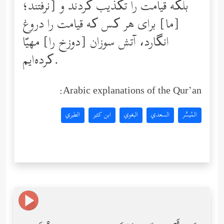
نرفتند؛] بلکه قیامت را تکذیب کردند و
[ما] برای هر کس که قیامت را دروغ
انگارد، آتش سوزان [دوزخ را] مهیّا
کرده‌ایم.
Arabic explanations of the Qur’an:
المُيسَّر
السعدي
البغوي
ابن كثير
الطبري