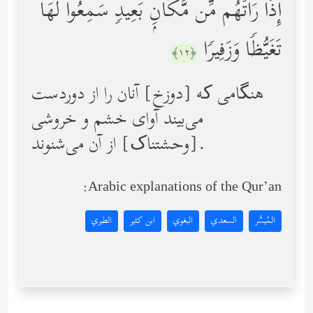
إِذَا رَأَتۡهُم مِّن مَّكَانِۭ بَعِیدࣲ سَمِعُواْ لَهَا
تَغَیُّظࣰا وَزَفِیرࣰا
﴿١٢﴾
هنگامی که [دوزخ] آنان را از دوردست
می‌بیند آوای خشم و خروشی
[وحشتناک] از آن می‌شنوند.
Arabic explanations of the Qur’an:
المُيسَّر
السعدي
البغوي
ابن كثير
الطبري