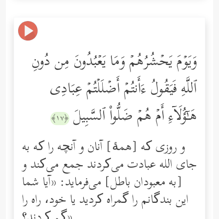
وَیَوۡمَ یَحۡشُرُهُمۡ وَمَا یَعۡبُدُونَ مِن دُونِ
ٱللَّهِ فَیَقُولُ ءَأَنتُمۡ أَضۡلَلۡتُمۡ عِبَادِی
هَـٰۤؤُلَاۤءِ أَمۡ هُمۡ ضَلُّواْ ٱلسَّبِیلَ
﴿١٧﴾
و روزی که [همۀ] آنان و آنچه را که به
جای الله عبادت می‌کردند جمع می‌کند و
[به معبودان باطل] می‌فرماید: «آیا شما
این بندگانم را گمراه کردید یا خود، راه را
گم کردند؟»