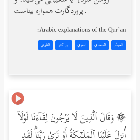
روشن شود] آیا شکیبایی می‌کنید؛ و
پروردگارت همواره بیناست.
Arabic explanations of the Qur’an:
المُيسَّر
السعدي
البغوي
ابن كثير
الطبري
۞ وَقَالَ ٱلَّذِینَ لَا یَرۡجُونَ لِقَاۤءَنَا لَوۡلَاۤ
أُنزِلَ عَلَیۡنَا ٱلۡمَلَـٰۤىِٕكَةُ أَوۡ نَرَىٰ رَبَّنَاۗ لَقَدِ