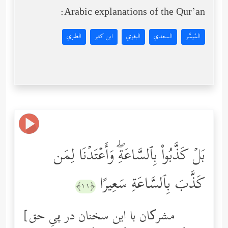
Arabic explanations of the Qur’an:
المُيسَّر
السعدي
البغوي
ابن كثير
الطبري
بَلۡ كَذَّبُواْ بِٱلسَّاعَةِۖ وَأَعۡتَدۡنَا لِمَن
كَذَّبَ بِٱلسَّاعَةِ سَعِیرًا
﴿١١﴾
[مشرکان با این سخنان در پیِ حق