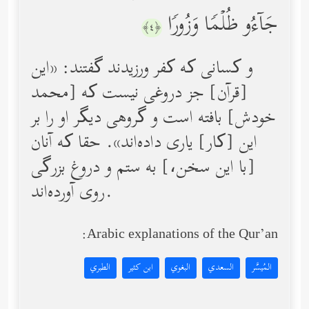
جَاۤءُو ظُلۡمࣰا وَزُورࣰا
﴿٤﴾
و کسانی که کفر ورزیدند گفتند: «این
[قرآن] جز دروغی نیست که [محمد
خودش] بافته است و گروهی دیگر او را بر
این [کار] یاری داده‌اند». حقا که آنان
[با این سخن‌،] به ستم و دروغ بزرگی
روی آورده‌اند.
Arabic explanations of the Qur’an:
المُيسَّر
السعدي
البغوي
ابن كثير
الطبري