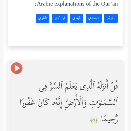
Arabic explanations of the Qur’an:
المُيسَّر
السعدي
البغوي
ابن كثير
الطبري
قُلۡ أَنزَلَهُ ٱلَّذِی یَعۡلَمُ ٱلسِّرَّ فِی
ٱلسَّمَـٰوَ ٰ⁠تِ وَٱلۡأَرۡضِۚ إِنَّهُۥ كَانَ غَفُورࣰا
رَّحِیمࣰا
﴿٦﴾