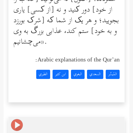
از خود] دور کنید و نه [از کسی] یاری
بجویید؛ و هر ‌یک از شما که [شرک بورزد
و به خود] ستم كند، عذابی بزرگ به وی
می‌چشانیم».
Arabic explanations of the Qur’an:
المُيسَّر
السعدي
البغوي
ابن كثير
الطبري