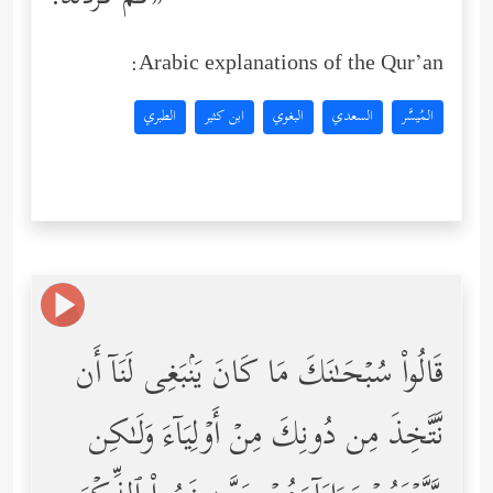
Arabic explanations of the Qur’an:
المُيسَّر
السعدي
البغوي
ابن كثير
الطبري
قَالُواْ سُبۡحَـٰنَكَ مَا كَانَ یَنۢبَغِی لَنَاۤ أَن
نَّتَّخِذَ مِن دُونِكَ مِنۡ أَوۡلِیَاۤءَ وَلَـٰكِن