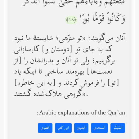
مَّتَّعۡتَهُمۡ وَءَابَاۤءَهُمۡ حَتَّىٰ نَسُواْ ٱلذِّكۡرَ
وَكَانُواْ قَوۡمَۢا بُورࣰا
﴿١٨﴾
آنان می‌گویند: «تو منزّهی؛ شایستۀ ما نبود
که به جای تو [دوستان و] کارسازانی
برگزینیم؛ ولی تو آنان و پدرانشان را [از
نعمت‌ها] بهره‌مند ساختی تا اینکه یاد
[تو] را فراموش کردند و [به این خاطر،]
گروهی هلاک‌شده گشتند».
Arabic explanations of the Qur’an:
المُيسَّر
السعدي
البغوي
ابن كثير
الطبري