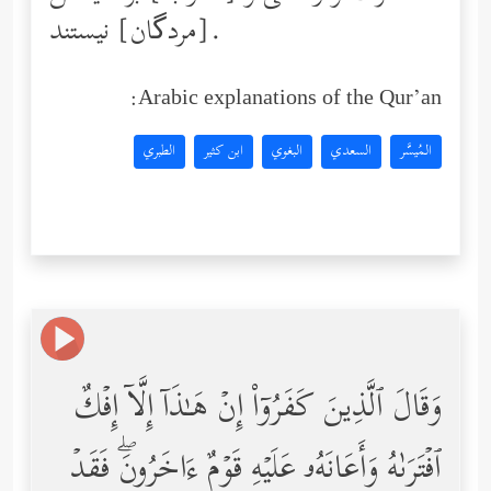
[مردگان] نیستند.
Arabic explanations of the Qur’an:
المُيسَّر
السعدي
البغوي
ابن كثير
الطبري
وَقَالَ ٱلَّذِینَ كَفَرُوۤاْ إِنۡ هَـٰذَاۤ إِلَّاۤ إِفۡكٌ
ٱفۡتَرَىٰهُ وَأَعَانَهُۥ عَلَیۡهِ قَوۡمٌ ءَاخَرُونَۖ فَقَدۡ