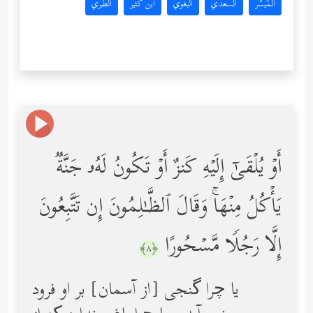
المُيسَّر
السعدي
البغوي
ابن كثير
الطبري
أَوۡ یُلۡقَىٰۤ إِلَیۡهِ كَنزٌ أَوۡ تَكُونُ لَهُۥ جَنَّةࣱ
یَأۡكُلُ مِنۡهَاۚ وَقَالَ ٱلظَّـٰلِمُونَ إِن تَتَّبِعُونَ
إِلَّا رَجُلࣰا مَّسۡحُورًا
﴿٨﴾
یا چرا گنجی [از آسمان] بر او فرود