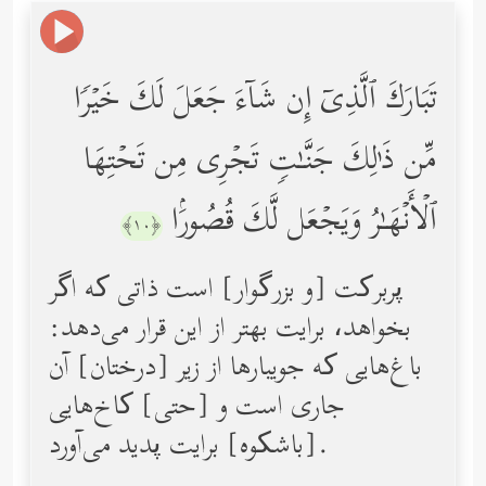
تَبَارَكَ ٱلَّذِیۤ إِن شَاۤءَ جَعَلَ لَكَ خَیۡرࣰا
مِّن ذَ ٰ⁠لِكَ جَنَّـٰتࣲ تَجۡرِی مِن تَحۡتِهَا
ٱلۡأَنۡهَـٰرُ وَیَجۡعَل لَّكَ قُصُورَۢا
﴿١٠﴾
پربرکت [و بزرگوار] است ذاتی که اگر
بخواهد، برایت بهتر از این قرار می‌دهد:
باغ‌هایی که جویبارها از زیر [درختان] آن
جاری است و [حتی] کاخ‌هایی
[باشکوه] برایت پدید می‌آورد.