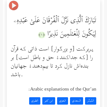
تَبَارَكَ ٱلَّذِی نَزَّلَ ٱلۡفُرۡقَانَ عَلَىٰ عَبۡدِهِۦ
لِیَكُونَ لِلۡعَـٰلَمِینَ نَذِیرًا
﴿١﴾
پربرکت [و بزرگوار] است ذاتی‌ که قرآن
را [که جداکنندۀ حق و باطل است] بر
بنده‌اش نازل کرد تا بیم‌دهندۀ جهانیان
باشد.
Arabic explanations of the Qur’an:
المُيسَّر
السعدي
البغوي
ابن كثير
الطبري