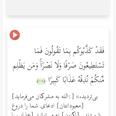
فَقَدۡ كَذَّبُوكُم بِمَا تَقُولُونَ فَمَا
تَسۡتَطِیعُونَ صَرۡفࣰا وَلَا نَصۡرࣰاۚ وَمَن یَظۡلِم
مِّنكُمۡ نُذِقۡهُ عَذَابࣰا كَبِیرࣰا
﴿١٩﴾
[الله به مشرکان می‌فرماید:] «بی‌تردید،
[معبودانتان] ادعای شما را دروغ
شمردند. [اکنون] نه می‌توانید [عذاب را