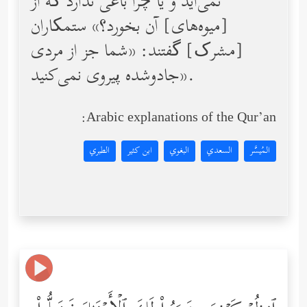
نمی‌آید و یا چرا باغی ندارد که از
[میوه‌های] آن بخورد؟» ستمکاران
[مشرک] گفتند: «شما جز از مردى
جادوشده پیروى نمى‌كنید».
Arabic explanations of the Qur’an:
المُيسَّر
السعدي
البغوي
ابن كثير
الطبري