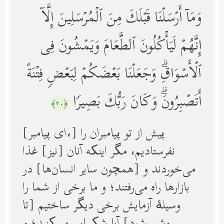
وَمَاۤ أَرۡسَلۡنَا قَبۡلَكَ مِنَ ٱلۡمُرۡسَلِینَ إِلَّاۤ
إِنَّهُمۡ لَیَأۡكُلُونَ ٱلطَّعَامَ وَیَمۡشُونَ فِی
ٱلۡأَسۡوَاقِۗ وَجَعَلۡنَا بَعۡضَكُمۡ لِبَعۡضࣲ فِتۡنَةً
أَتَصۡبِرُونَۗ وَكَانَ رَبُّكَ بَصِیرࣰا
﴿٢٠﴾
[ای پیامبر،] پیش از تو پیامبران را
نفرستادیم، مگر اینکه آنان [نیز] غذا
می‌خوردند و [همچون سایر انسان‌ها] در
بازارها راه می‌رفتند؛ و ما برخی از شما را
وسیلۀ آزمایش برخی دیگر ساختیم [تا