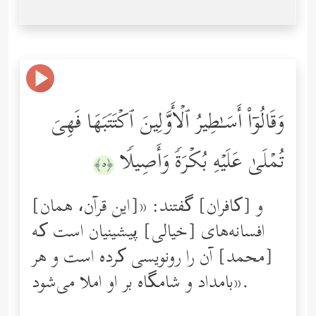
وَقَالُوۤاْ أَسَـٰطِیرُ ٱلۡأَوَّلِینَ ٱكۡتَتَبَهَا فَهِیَ
تُمۡلَىٰ عَلَیۡهِ بُكۡرَةࣰ وَأَصِیلࣰا
﴿٥﴾
و [کافران] گفتند: «[این قرآن، همان]
افسانه‌های [خیالی] پیشینیان است که
[محمد] آن را رو‌نویسی کرده است و هر
بامداد و شامگاه بر او املا می‌شود».