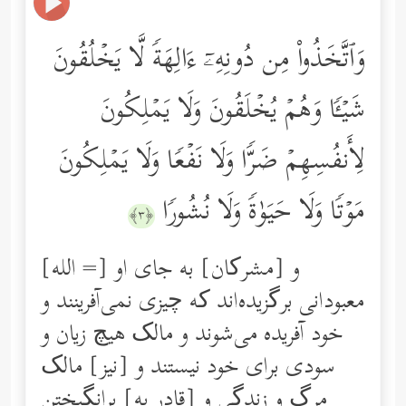
وَٱتَّخَذُواْ مِن دُونِهِۦۤ ءَالِهَةࣰ لَّا یَخۡلُقُونَ
شَیۡـࣰٔا وَهُمۡ یُخۡلَقُونَ وَلَا یَمۡلِكُونَ
لِأَنفُسِهِمۡ ضَرࣰّا وَلَا نَفۡعࣰا وَلَا یَمۡلِكُونَ
مَوۡتࣰا وَلَا حَیَوٰةࣰ وَلَا نُشُورࣰا
﴿٣﴾
و [مشرکان] به جای او [= الله]
معبودانی برگزیده‌اند که چیزی نمی‌آفرینند و
خود‌ آفریده می‌شوند و مالک هیچ زیان و
سودی برای خود نیستند و [نیز] مالک
مرگ و زندگی و [قادر به] برانگیختن