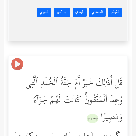
المُيسَّر
السعدي
البغوي
ابن كثير
الطبري
قُلۡ أَذَ ٰ⁠لِكَ خَیۡرٌ أَمۡ جَنَّةُ ٱلۡخُلۡدِ ٱلَّتِی
وُعِدَ ٱلۡمُتَّقُونَۚ كَانَتۡ لَهُمۡ جَزَاۤءࣰ
وَمَصِیرࣰا
﴿١٥﴾