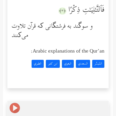
فَٱلتَّـٰلِیَـٰتِ ذِكۡرًا
﴿٣﴾
و سوگند به فرشتگانی که قرآن تلاوت
می‌کنند
Arabic explanations of the Qur’an:
المُيسَّر
السعدي
البغوي
ابن كثير
الطبري