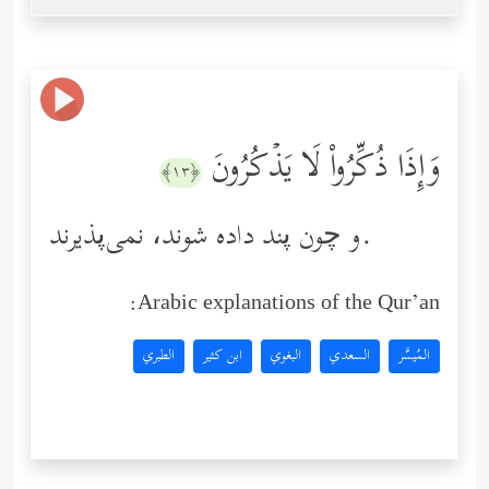
وَإِذَا ذُكِّرُواْ لَا یَذۡكُرُونَ
﴿١٣﴾
و چون پند داده ‌شوند، نمی‌پذیرند.
Arabic explanations of the Qur’an:
المُيسَّر
السعدي
البغوي
ابن كثير
الطبري