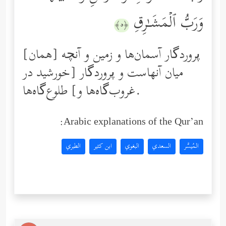
وَرَبُّ ٱلۡمَشَـٰرِقِ
﴿٥﴾
[همان] پروردگار آسمان‌ها و زمین و آنچه
میان آنهاست و پروردگار [خورشید در
غروب‌گاه‌ها و] طلوع‌گاه‌ها.
Arabic explanations of the Qur’an:
المُيسَّر
السعدي
البغوي
ابن كثير
الطبري