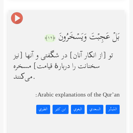
بَلۡ عَجِبۡتَ وَیَسۡخَرُونَ
﴿١٢﴾
تو [از انکار آنان] در شگفتی و آنها [نیز
سخنانت را دربارۀ قیامت] مسخره
می‌کنند.
Arabic explanations of the Qur’an:
المُيسَّر
السعدي
البغوي
ابن كثير
الطبري