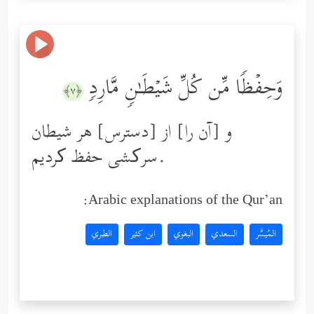
وَحِفۡظࣰا مِّن كُلِّ شَیۡطَـٰنࣲ مَّارِدࣲ
﴿٧﴾
و [آن را] از [دسترس] هر شیطان
سرکشی حفظ کردیم.
Arabic explanations of the Qur’an:
المُيسَّر
السعدي
البغوي
ابن كثير
الطبري