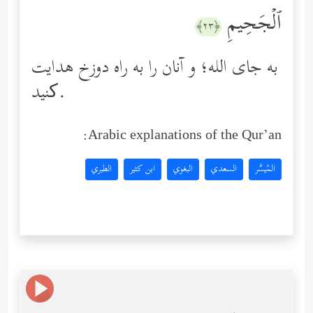
ٱلۡجَحِیمِ
﴿٢٣﴾
به جاى الله؛ و آنان را به راه دوزخ هدایت
کنید.
Arabic explanations of the Qur’an:
المُيسَّر
السعدي
البغوي
ابن كثير
الطبري