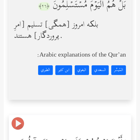
بَلۡ هُمُ ٱلۡیَوۡمَ مُسۡتَسۡلِمُونَ
﴿٢٦﴾
بلکه امروز [همگی] تسلیم [امرِ
پروردگار] هستند.
Arabic explanations of the Qur’an:
المُيسَّر
السعدي
البغوي
ابن كثير
الطبري