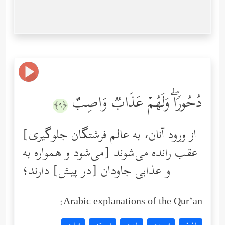
دُحُورࣰاۖ وَلَهُمۡ عَذَابࣱ وَاصِبٌ
﴿٩﴾
[از ورود آنان، به عالم فرشتگان جلوگیری
می‌شود و همواره به] عقب رانده می‌شوند
و عذابی جاودان [در پیش] دارند؛
Arabic explanations of the Qur’an: