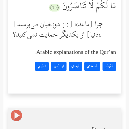
مَا لَكُمۡ لَا تَنَاصَرُونَ
﴿٢٥﴾
[از دوزخیان می‌پرسند:] «چرا [مانند
دنیا] از یكدیگر حمایت نمى‌كنید؟»
Arabic explanations of the Qur’an:
المُيسَّر
السعدي
البغوي
ابن كثير
الطبري