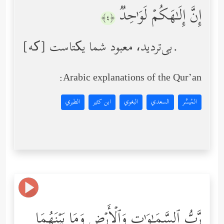
إِنَّ إِلَـٰهَكُمۡ لَوَ ٰ⁠حِدࣱ
﴿٤﴾
[که] بی‌تردید، معبود شما یکتاست.
Arabic explanations of the Qur’an:
المُيسَّر
السعدي
البغوي
ابن كثير
الطبري
رَّبُّ ٱلسَّمَـٰوَ ٰ⁠تِ وَٱلۡأَرۡضِ وَمَا بَیۡنَهُمَا