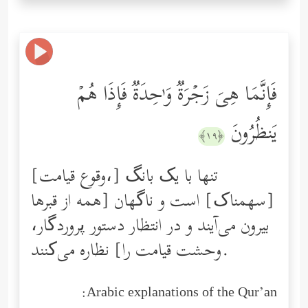
فَإِنَّمَا هِیَ زَجۡرَةࣱ وَ ٰ⁠حِدَةࣱ فَإِذَا هُمۡ
یَنظُرُونَ
﴿١٩﴾
[وقوع قیامت،] تنها با یک بانگ
[سهمناک] است و ناگهان [همه از قبرها
بیرون می‌آیند و در انتظار دستور پروردگار،
وحشت قیامت را] نظاره می‌کنند.
Arabic explanations of the Qur’an: