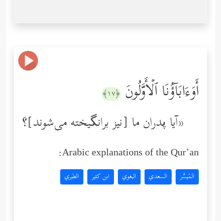
أَوَءَابَاۤؤُنَا ٱلۡأَوَّلُونَ
﴿١٧﴾
آیا پدران ما [نیز برانگیخته می‌شوند]؟»
Arabic explanations of the Qur’an:
المُيسَّر
السعدي
البغوي
ابن كثير
الطبري