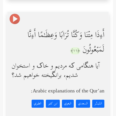
أَءِذَا مِتۡنَا وَكُنَّا تُرَابࣰا وَعِظَـٰمًا أَءِنَّا
لَمَبۡعُوثُونَ
﴿١٦﴾
آیا هنگامی که مردیم و خاک و استخوان
شدیم، برانگیخته خواهیم شد؟
Arabic explanations of the Qur’an:
المُيسَّر
السعدي
البغوي
ابن كثير
الطبري