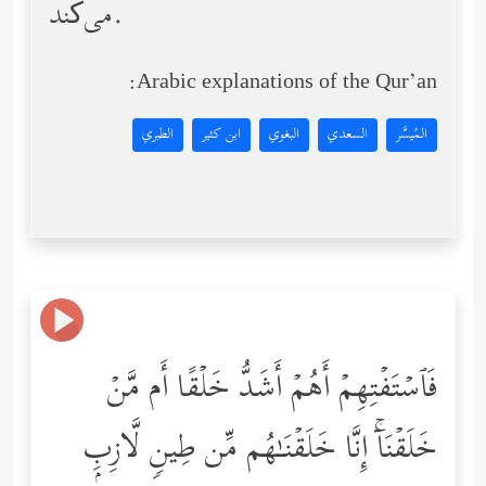
می‌کند.
Arabic explanations of the Qur’an:
المُيسَّر
السعدي
البغوي
ابن كثير
الطبري
فَٱسۡتَفۡتِهِمۡ أَهُمۡ أَشَدُّ خَلۡقًا أَم مَّنۡ
خَلَقۡنَاۤۚ إِنَّا خَلَقۡنَـٰهُم مِّن طِینࣲ لَّازِبِۭ