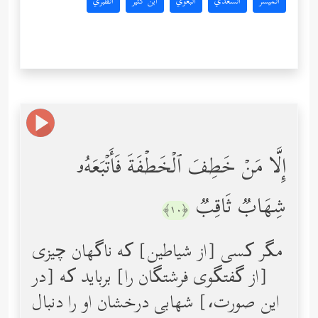
المُيسَّر
السعدي
البغوي
ابن كثير
الطبري
إِلَّا مَنۡ خَطِفَ ٱلۡخَطۡفَةَ فَأَتۡبَعَهُۥ
شِهَابࣱ ثَاقِبࣱ
﴿١٠﴾
مگر کسی [از شیاطین] که ناگهان چیزی
[از گفتگوی فرشتگان را] برباید که [در
این صورت،] شهابی درخشان او را دنبال