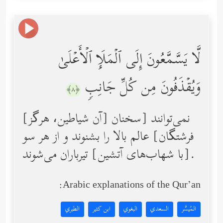
لَّا یَسَّمَّعُونَ إِلَى ٱلۡمَلَإِ ٱلۡأَعۡلَىٰ
وَیُقۡذَفُونَ مِن كُلِّ جَانِبࣲ
﴿٨﴾
[آن شیاطین، هرگز] نمی‌توانند [سخنان
فرشتگان] عالم بالا را بشنوند و از هر سو
[با شهاب‌های آتشین] تیرباران می‌شوند.
Arabic explanations of the Qur’an:
المُيسَّر
السعدي
البغوي
ابن كثير
الطبري