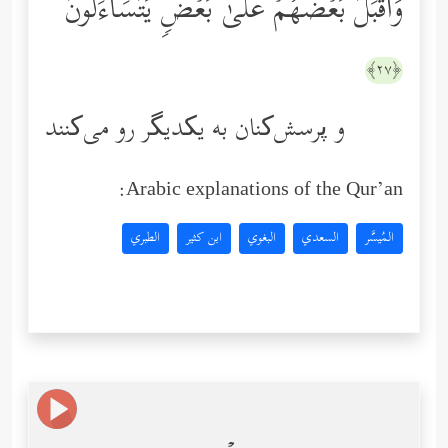
وَأَقۡبَلَ بَعۡضُهُمۡ عَلَىٰ بَعۡضࣲ یَتَسَاۤءَلُونَ
﴿٢٧﴾
و پرسش‌کنان به یکدیگر رو می‌کنند
Arabic explanations of the Qur’an:
المُيسَّر
السعدي
البغوي
ابن كثير
الطبري