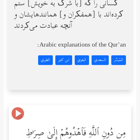
کسانی را که [با شرک به خویش] ستم
کرده‌اند با [همفکران و] همانندهایشان و
آنچه عبادت می‌کردند
Arabic explanations of the Qur’an:
المُيسَّر
السعدي
البغوي
ابن كثير
الطبري
مِن دُونِ ٱللَّهِ فَٱهۡدُوهُمۡ إِلَىٰ صِرَ ٰ⁠طِ