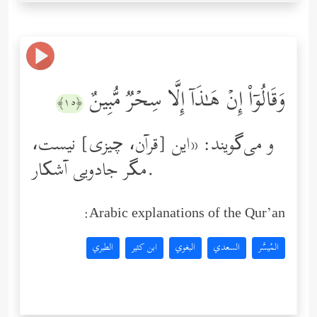
وَقَالُوۤاْ إِنۡ هَـٰذَاۤ إِلَّا سِحۡرࣱ مُّبِینٌ
﴿١٥﴾
و می‌گویند: «این [قرآن، چیزی] نیست،
مگر جادویی آشکار.
Arabic explanations of the Qur’an:
المُيسَّر
السعدي
البغوي
ابن كثير
الطبري