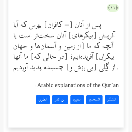
﴿١١﴾
پس از آنان [= کافران] بپرس که آیا
آفرینش [پیکرهای] آنان سخت‌تر است یا
آنچه که ما [از زمین و آسمان‌ها و جهان
بیکران] آفریده‌ایم؛ [در حالی که] ما آنها
از گِلى [بی‌ارزش و] چسبنده پدید آوردیم.
Arabic explanations of the Qur’an:
المُيسَّر
السعدي
البغوي
ابن كثير
الطبري