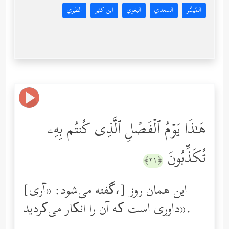
المُيسَّر
السعدي
البغوي
ابن كثير
الطبري
هَـٰذَا یَوۡمُ ٱلۡفَصۡلِ ٱلَّذِی كُنتُم بِهِۦ
تُكَذِّبُونَ
﴿٢١﴾
[گفته می‌شود: «آری،] این همان روز
داوری است که آن را انکار می‌کردید».