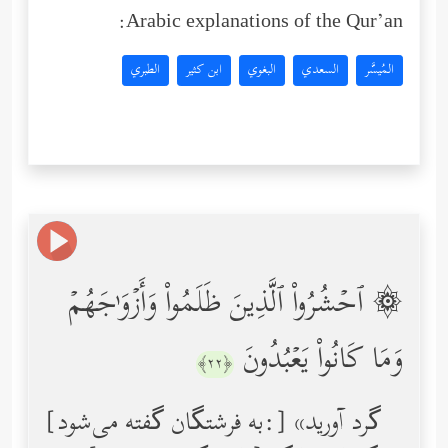
Arabic explanations of the Qur’an:
المُيسَّر
السعدي
البغوي
ابن كثير
الطبري
۞ ٱحۡشُرُواْ ٱلَّذِینَ ظَلَمُواْ وَأَزۡوَ ٰ⁠جَهُمۡ
وَمَا كَانُواْ یَعۡبُدُونَ
﴿٢٢﴾
[به فرشتگان گفته می‌شود:] «گرد آورید