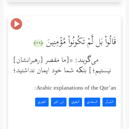
قَالُواْ بَل لَّمۡ تَكُونُواْ مُؤۡمِنِینَ
﴿٢٩﴾
[رهبرانشان] می‌گویند: «[ما مقصر
نیستیم؛] بلکه شما خود ایمان نداشتید؛
Arabic explanations of the Qur’an:
المُيسَّر
السعدي
البغوي
ابن كثير
الطبري