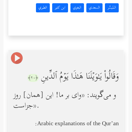
المُيسَّر
السعدي
البغوي
ابن كثير
الطبري
وَقَالُواْ یَـٰوَیۡلَنَا هَـٰذَا یَوۡمُ ٱلدِّینِ
﴿٢٠﴾
و می‌گویند: «وای بر ما! این [همان] روز
جزاست».
Arabic explanations of the Qur’an: