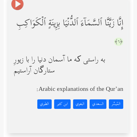
إِنَّا زَیَّنَّا ٱلسَّمَاۤءَ ٱلدُّنۡیَا بِزِینَةٍ ٱلۡكَوَاكِبِ
﴿٦﴾
به راستی که ما آسمان دنیا را با زیورِ
ستارگان آراستیم
Arabic explanations of the Qur’an:
المُيسَّر
السعدي
البغوي
ابن كثير
الطبري