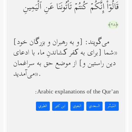
قَالُوۤاْ إِنَّكُمۡ كُنتُمۡ تَأۡتُونَنَا عَنِ ٱلۡیَمِینِ
﴿٢٨﴾
[و به رهبران و بزرگان خود] می‌گویند:
«شما [برای به کفر کشاندنِ ما، با ادعای
دین راستین و] از موضع حق به سراغمان
می‌آمدید».
Arabic explanations of the Qur’an:
المُيسَّر
السعدي
البغوي
ابن كثير
الطبري