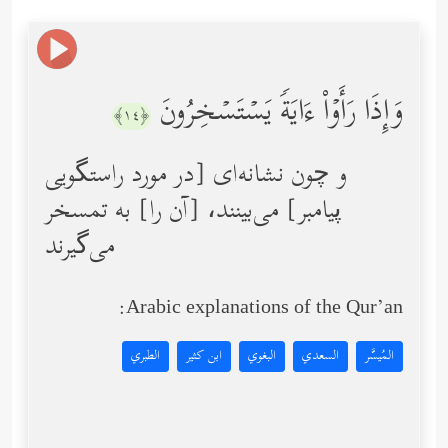
وَإِذَا رَأَوۡاْ ءَایَةࣰ یَسۡتَسۡخِرُونَ
﴿١٤﴾
و چون نشانه‌ای [در مورد راستگویی
پیامبر] می‌بینند، [آن را] به تمسخر
می‌گیرند
Arabic explanations of the Qur’an:
المُيسَّر
السعدي
البغوي
ابن كثير
الطبري