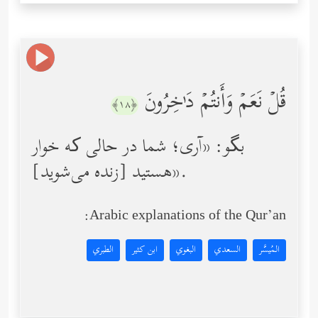
قُلۡ نَعَمۡ وَأَنتُمۡ دَ ٰ⁠خِرُونَ
﴿١٨﴾
بگو: «آری؛ شما در حالی که خوار
هستید [زنده می‌شوید]».
Arabic explanations of the Qur’an:
المُيسَّر
السعدي
البغوي
ابن كثير
الطبري