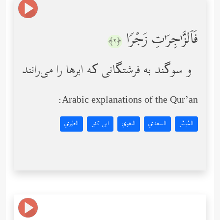
فَٱلزَّ ٰ⁠جِرَ ٰ⁠تِ زَجۡرࣰا
﴿٢﴾
و سوگند به فرشتگانی که ابرها را می‌رانند
Arabic explanations of the Qur’an:
المُيسَّر
السعدي
البغوي
ابن كثير
الطبري