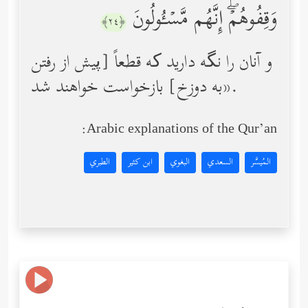
وَقِفُوهُمۡۖ إِنَّهُم مَّسۡـُٔولُونَ
﴿٢٤﴾
و آنان را نگه دارید که قطعاً [پیش از رفتن
به دوزخ] بازخواست خواهند شد».
Arabic explanations of the Qur’an:
المُيسَّر
السعدي
البغوي
ابن كثير
الطبري