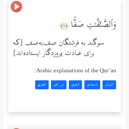
وَٱلصَّـٰۤفَّـٰتِ صَفࣰّا
﴿١﴾
سوگند به فرشتگان صف‌به‌صف [که
برای عبادت پروردگار ایستاده‌اند]
Arabic explanations of the Qur’an:
المُيسَّر
السعدي
البغوي
ابن كثير
الطبري