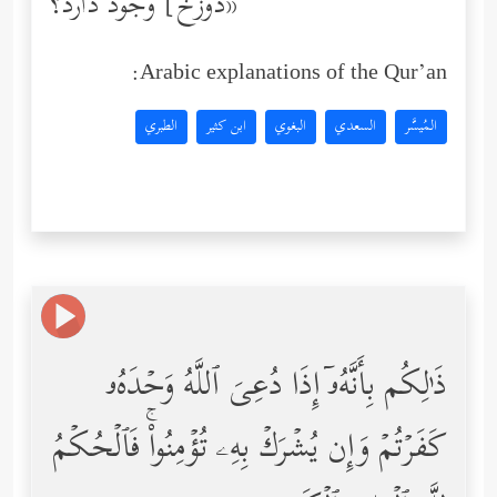
دوزخ] وجود دارد؟»
Arabic explanations of the Qur’an:
المُيسَّر
السعدي
البغوي
ابن كثير
الطبري
ذَ ٰ⁠لِكُم بِأَنَّهُۥۤ إِذَا دُعِیَ ٱللَّهُ وَحۡدَهُۥ
كَفَرۡتُمۡ وَإِن یُشۡرَكۡ بِهِۦ تُؤۡمِنُواْۚ فَٱلۡحُكۡمُ