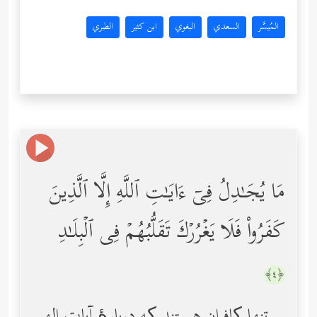
المُيسَّر
السعدي
البغوي
ابن كثير
الطبري
مَا یُجَـٰدِلُ فِیۤ ءَایَـٰتِ ٱللَّهِ إِلَّا ٱلَّذِینَ
كَفَرُواْ فَلَا یَغۡرُرۡكَ تَقَلُّبُهُمۡ فِی ٱلۡبِلَـٰدِ
﴿٤﴾