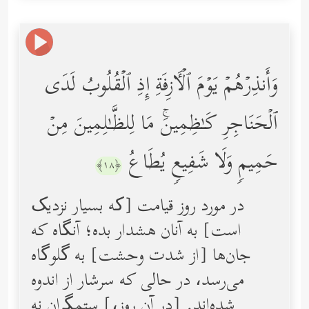
وَأَنذِرۡهُمۡ یَوۡمَ ٱلۡـَٔازِفَةِ إِذِ ٱلۡقُلُوبُ لَدَى
ٱلۡحَنَاجِرِ كَـٰظِمِینَۚ مَا لِلظَّـٰلِمِینَ مِنۡ
حَمِیمࣲ وَلَا شَفِیعࣲ یُطَاعُ
﴿١٨﴾
در مورد روز قیامت [که بسیار نزدیک
است] به آنان هشدار بده؛ آنگاه كه
جان‌ها [از شدت وحشت] به گلوگاه
مى‌رسد، در حالى كه سرشار از‌ اندوه
شده‌اند. [در آن روز،] ستمگران نه