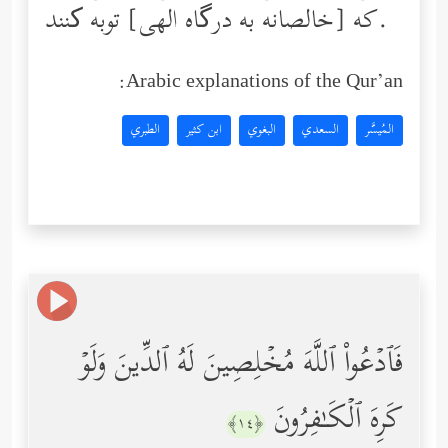
كه [خالصانه به درگاه الهی] توبه ‌کنند.
Arabic explanations of the Qur’an:
المُيسَّر
السعدي
البغوي
ابن كثير
الطبري
فَٱدۡعُواْ ٱللَّهَ مُخۡلِصِینَ لَهُ ٱلدِّینَ وَلَوۡ
كَرِهَ ٱلۡكَـٰفِرُونَ
﴿١٤﴾