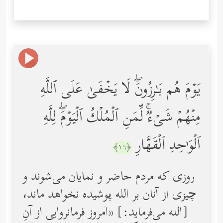
یَوۡمَ هُم بَـٰرِزُونَۖ لَا یَخۡفَىٰ عَلَى ٱللَّهِ
مِنۡهُمۡ شَیۡءࣱۚ لِّمَنِ ٱلۡمُلۡكُ ٱلۡیَوۡمَۖ لِلَّهِ
ٱلۡوَ ٰ⁠حِدِ ٱلۡقَهَّارِ
﴿١٦﴾
روزی كه مردم حاضر و نمایان می‌شوند و
چیزی از آنان بر الله پوشیده نخواهد ماند،
[الله می‌فرماید:] «امروز فرمانروایی از آنِ