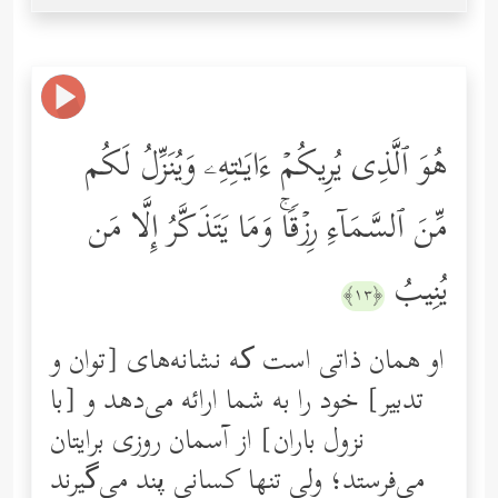
هُوَ ٱلَّذِی یُرِیكُمۡ ءَایَـٰتِهِۦ وَیُنَزِّلُ لَكُم
مِّنَ ٱلسَّمَاۤءِ رِزۡقࣰاۚ وَمَا یَتَذَكَّرُ إِلَّا مَن
یُنِیبُ
﴿١٣﴾
او همان ذاتی است که نشانه‌های [توان و
تدبیر] خود را به شما ارائه می‌دهد و [با
نزول باران] از آسمان روزى برایتان
مى‌فرستد؛ ولى تنها كسانى پند مى‌گیرند