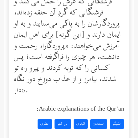
فرشتگانى كه عرش را حمل مى‌كنند و
فرشتگانى كه گردِ آن حلقه زده‌اند،
پروردگارشان را به پاکی می‌ستایند و به او
ایمان دارند و [این گونه] براى اهل ایمان
آمرزش مى‌خواهند: «پروردگارا، رحمت و
دانشت، هر چیزى را فراگرفته است؛ پس
كسانى را كه توبه كردند و پیرو راه تو
شدند، بیامرز و از عذاب دوزخ دور نگاه
دار».
Arabic explanations of the Qur’an:
المُيسَّر
السعدي
البغوي
ابن كثير
الطبري