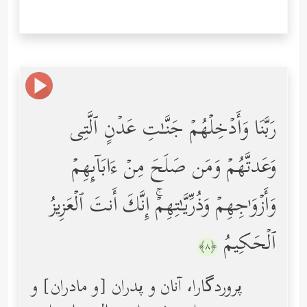
رَبَّنَا وَأَدۡخِلۡهُمۡ جَنَّـٰتِ عَدۡنٍ ٱلَّتِی
وَعَدتَّهُمۡ وَمَن صَلَحَ مِنۡ ءَابَاۤىِٕهِمۡ
وَأَزۡوَ ٰ⁠جِهِمۡ وَذُرِّیَّـٰتِهِمۡۚ إِنَّكَ أَنتَ ٱلۡعَزِیزُ
ٱلۡحَكِیمُ
﴿٨﴾
پروردگارا، آنان و پدران [و مادران] و