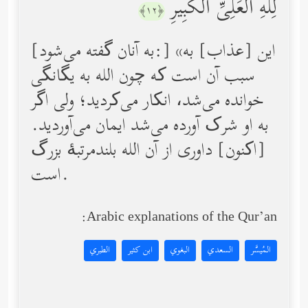
لِلَّهِ ٱلۡعَلِیِّ ٱلۡكَبِیرِ
﴿١٢﴾
[به آنان گفته می‌شود:] «این [عذاب] به
سبب آن است که چون الله به یگانگی
خوانده می‌شد، انکار می‌کردید؛ ولی اگر
به او شرک آورده می‌شد ایمان می‌آوردید.
[اکنون] داوری از آن الله بلندمرتبۀ بزرگ
است.
Arabic explanations of the Qur’an:
المُيسَّر
السعدي
البغوي
ابن كثير
الطبري