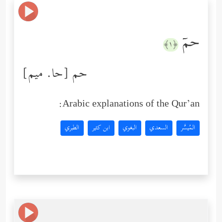
حمۤ
﴿١﴾
حم [حا. میم]
Arabic explanations of the Qur’an:
المُيسَّر
السعدي
البغوي
ابن كثير
الطبري