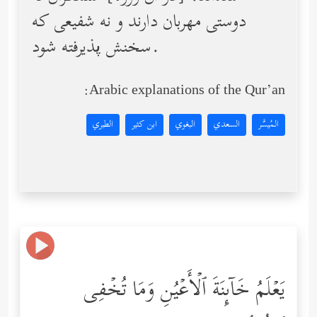
دوستى مهربان دارند و نه شفیعی كه
سخنش پذیرفته شود.
Arabic explanations of the Qur’an:
المُيسَّر
السعدي
البغوي
ابن كثير
الطبري
یَعۡلَمُ خَاۤىِٕنَةَ ٱلۡأَعۡیُنِ وَمَا تُخۡفِی