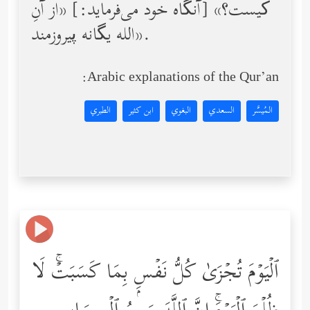
کیست؟» [آنگاه خود می‌فرماید:] «از آنِ
الله یگانه پیروزمند».
Arabic explanations of the Qur’an:
المُيسَّر
السعدي
البغوي
ابن كثير
الطبري
ٱلۡیَوۡمَ تُجۡزَىٰ كُلُّ نَفۡسِۭ بِمَا كَسَبَتۡۚ لَا