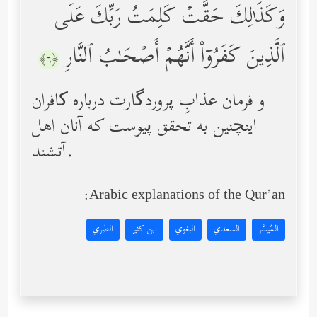
وَكَذَ ٰ⁠لِكَ حَقَّتۡ كَلِمَتُ رَبِّكَ عَلَى
ٱلَّذِینَ كَفَرُوۤاْ أَنَّهُمۡ أَصۡحَـٰبُ ٱلنَّارِ
﴿٦﴾
و فرمان عذابِ پروردگارت درباره کافران
اینچنین به تحقق پیوست كه آنان اهل
آتشند.
Arabic explanations of the Qur’an:
المُيسَّر
السعدي
البغوي
ابن كثير
الطبري