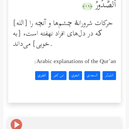
ٱلصُّدُورُ
﴿١٩﴾
[الله] حركات شرورانۀ چشم‌ها و آنچه را
که در دل‌های افراد نهفته است، [به
خوبی] مى‌داند.
Arabic explanations of the Qur’an:
المُيسَّر
السعدي
البغوي
ابن كثير
الطبري