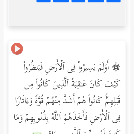
۞ أَوَلَمۡ یَسِیرُواْ فِی ٱلۡأَرۡضِ فَیَنظُرُواْ
كَیۡفَ كَانَ عَـٰقِبَةُ ٱلَّذِینَ كَانُواْ مِن
قَبۡلِهِمۡۚ كَانُواْ هُمۡ أَشَدَّ مِنۡهُمۡ قُوَّةࣰ وَءَاثَارࣰا
فِی ٱلۡأَرۡضِ فَأَخَذَهُمُ ٱللَّهُ بِذُنُوبِهِمۡ وَمَا