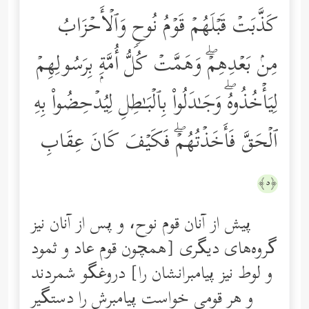
كَذَّبَتۡ قَبۡلَهُمۡ قَوۡمُ نُوحࣲ وَٱلۡأَحۡزَابُ
مِنۢ بَعۡدِهِمۡۖ وَهَمَّتۡ كُلُّ أُمَّةِۭ بِرَسُولِهِمۡ
لِیَأۡخُذُوهُۖ وَجَـٰدَلُواْ بِٱلۡبَـٰطِلِ لِیُدۡحِضُواْ بِهِ
ٱلۡحَقَّ فَأَخَذۡتُهُمۡۖ فَكَیۡفَ كَانَ عِقَابِ
﴿٥﴾
پیش از آنان قوم نوح، و پس از آنان نیز
گروه‌های دیگری [همچون قوم عاد و ثمود
و لوط نیز پیامبرانشان را] دروغگو شمردند
و هر قومی خواست پیامبرش را دستگیر