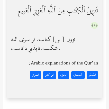
تَنزِیلُ ٱلۡكِتَـٰبِ مِنَ ٱللَّهِ ٱلۡعَزِیزِ ٱلۡعَلِیمِ
﴿٢﴾
نزول [این] کتاب، از سوی الله
شکست‌ناپذیرِ داناست.
Arabic explanations of the Qur’an:
المُيسَّر
السعدي
البغوي
ابن كثير
الطبري