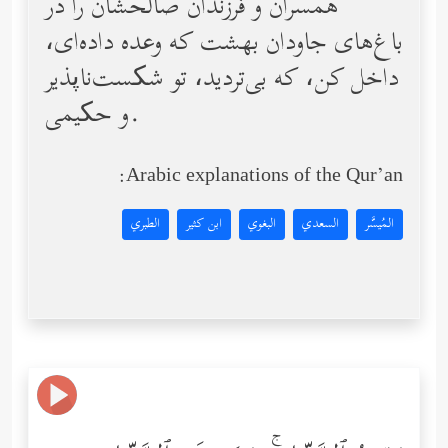
همسران و فرزندان صالحشان را در
باغ‌های جاودان بهشت كه وعده داده‌اى،
داخل كن، كه بی‌تردید، تو شکست‌ناپذیر
و حکیمی.
Arabic explanations of the Qur’an:
المُيسَّر
السعدي
البغوي
ابن كثير
الطبري