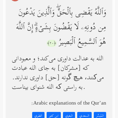
وَٱللَّهُ یَقۡضِی بِٱلۡحَقِّۖ وَٱلَّذِینَ یَدۡعُونَ
مِن دُونِهِۦ لَا یَقۡضُونَ بِشَیۡءٍۗ إِنَّ ٱللَّهَ
هُوَ ٱلسَّمِیعُ ٱلۡبَصِیرُ
﴿٢٠﴾
الله به عدالت داوری مى‌كند؛ و معبودانى
كه [مشركان] به جاى الله عبادت
می‌کنند، هیچ گونه [حق] داوری ندارند.
به راستی که الله شنوای بیناست.
Arabic explanations of the Qur’an:
المُيسَّر
السعدي
البغوي
ابن كثير
الطبري