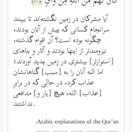
كَانَ لَهُم مِّنَ ٱللَّهِ مِن وَاقࣲ
﴿٢١﴾
آیا مشرکان در زمین نگشته‌اند تا ببینند
سرانجامِ کسانی که پیش از آنان بودند،
چگونه بوده است؟ آن اقوام گذشته،
نیرومندتر از اینها بودند و آثار و بناهای
[استوارتر] بیشتری در زمین پدید آوردند؛
اما الله آنان را به [سبب] گناهانشان
عذاب کرد، در حالی که در برابرِ
[عذاب] الله، هیچ [یار و] مدافعی
نداشتند.
Arabic explanations of the Qur’an: