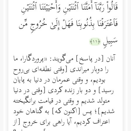
قَالُواْ رَبَّنَاۤ أَمَتَّنَا ٱثۡنَتَیۡنِ وَأَحۡیَیۡتَنَا ٱثۡنَتَیۡنِ
فَٱعۡتَرَفۡنَا بِذُنُوبِنَا فَهَلۡ إِلَىٰ خُرُوجࣲ مِّن
سَبِیلࣲ
﴿١١﴾
آنان [در پاسخ] می‌گویند: «پروردگارا، ما
را دوبار میراندی [وقتی نطفه‌ای بی‌روح
بودیم، و وقتی عمرمان در دنیا به پایان
رسید] و دو بار زنده کردی [وقتی در دنیا
متولد شدیم و وقتی در قیامت برانگیخته
شدیم]؛ پس [اکنون که] به گناهان خود
اعتراف کردیم، آیا راهی برای خروج [از