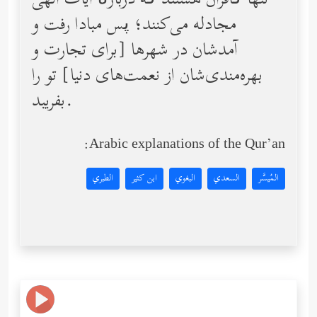
تنها کافران هستند که دربارۀ آیات الهی
مجادله مى‌كنند؛ پس مبادا رفت و
آمدشان در شهرها [برای تجارت و
بهره‌مندی‌شان از نعمت‌های دنیا] تو را
بفریبد.
Arabic explanations of the Qur’an:
المُيسَّر
السعدي
البغوي
ابن كثير
الطبري