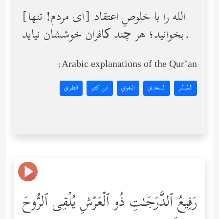
[ای مردم! تنها] الله را با خلوصِ اعتقاد
بخوانید؛ هر چند کافران خوششان نیاید.
Arabic explanations of the Qur’an:
المُيسَّر
السعدي
البغوي
ابن كثير
الطبري
رَفِیعُ ٱلدَّرَجَـٰتِ ذُو ٱلۡعَرۡشِ یُلۡقِی ٱلرُّوحَ