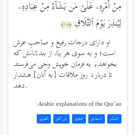
مِنۡ أَمۡرِهِۦ عَلَىٰ مَن یَشَاۤءُ مِنۡ عِبَادِهِۦ
لِیُنذِرَ یَوۡمَ ٱلتَّلَاقِ
﴿١٥﴾
او دارای درجات رفیع و صاحبِ عرش
است؛ و به سوی هر یک از بندگانش كه
بخواهد، به فرمان خویش وحى مى‌فرستد
تا دربارۀ روز ملاقات [به آنان] هشدار
دهد.
Arabic explanations of the Qur’an:
المُيسَّر
السعدي
البغوي
ابن كثير
الطبري