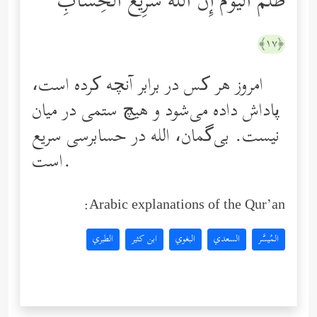
ظُلۡمَ ٱلۡیَوۡمَۚ إِنَّ ٱللَّهَ سَرِیعُ ٱلۡحِسَابِ
﴿١٧﴾
امروز هر کس در برابر آنچه کرده است،
پاداش داده می‌شود و هیچ ستمی در میان
نیست. بی‌گمان، الله در حسابرسی سریع
است.
Arabic explanations of the Qur’an:
المُيسَّر
السعدي
البغوي
ابن كثير
الطبري