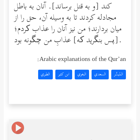
كند [و به قتل برساند]. آنان به باطل
مجادله كردند تا به وسیله آن، حق را از
میان بردارند؛ من نیز آنان را عذاب کردم؛
[پس بنگرید که] عذابِ من چگونه بود.
Arabic explanations of the Qur’an:
المُيسَّر
السعدي
البغوي
ابن كثير
الطبري