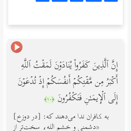
إِنَّ ٱلَّذِینَ كَفَرُواْ یُنَادَوۡنَ لَمَقۡتُ ٱللَّهِ
أَكۡبَرُ مِن مَّقۡتِكُمۡ أَنفُسَكُمۡ إِذۡ تُدۡعَوۡنَ
إِلَى ٱلۡإِیمَـٰنِ فَتَكۡفُرُونَ
﴿١٠﴾
[در دوزخ] به کافران ندا مى‌دهند كه:
«دشمنى و خشم الله، سخت‌تر از