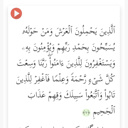
ٱلَّذِینَ یَحۡمِلُونَ ٱلۡعَرۡشَ وَمَنۡ حَوۡلَهُۥ
یُسَبِّحُونَ بِحَمۡدِ رَبِّهِمۡ وَیُؤۡمِنُونَ بِهِۦ
وَیَسۡتَغۡفِرُونَ لِلَّذِینَ ءَامَنُواْۖ رَبَّنَا وَسِعۡتَ
كُلَّ شَیۡءࣲ رَّحۡمَةࣰ وَعِلۡمࣰا فَٱغۡفِرۡ لِلَّذِینَ
تَابُواْ وَٱتَّبَعُواْ سَبِیلَكَ وَقِهِمۡ عَذَابَ
ٱلۡجَحِیمِ
﴿٧﴾