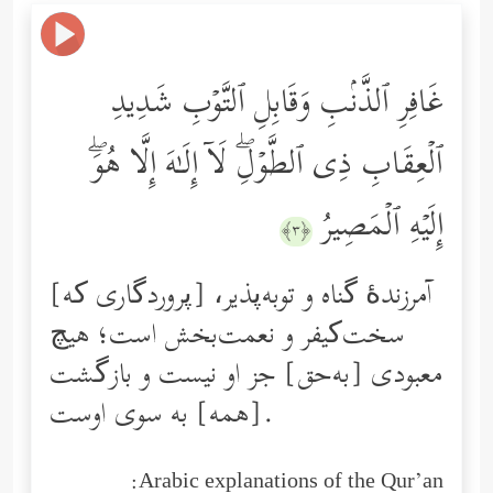
غَافِرِ ٱلذَّنۢبِ وَقَابِلِ ٱلتَّوۡبِ شَدِیدِ
ٱلۡعِقَابِ ذِی ٱلطَّوۡلِۖ لَاۤ إِلَـٰهَ إِلَّا هُوَۖ
إِلَیۡهِ ٱلۡمَصِیرُ
﴿٣﴾
[پروردگاری که] آمرزندۀ گناه و توبه‌پذیر،
سخت‌کیفر و نعمت‌بخش است؛ هیچ
معبودی [به‌حق] جز او نیست و بازگشت
[همه] به سوی اوست.
Arabic explanations of the Qur’an: