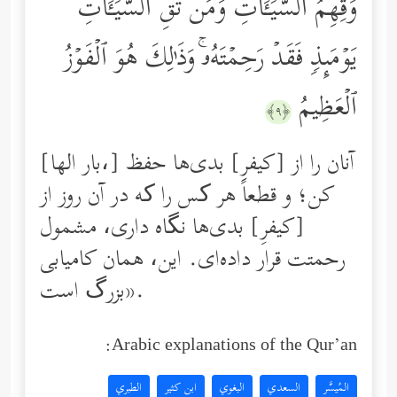
وَقِهِمُ ٱلسَّیِّـَٔاتِۚ وَمَن تَقِ ٱلسَّیِّـَٔاتِ
یَوۡمَىِٕذࣲ فَقَدۡ رَحِمۡتَهُۥۚ وَذَ ٰ⁠لِكَ هُوَ ٱلۡفَوۡزُ
ٱلۡعَظِیمُ
﴿٩﴾
[بار الها،] آنان را از [كیفرِ] بدی‌ها حفظ
كن؛ و قطعاً هر کس را که در آن روز از
[كیفرِ] بدی‌ها نگاه دارى، مشمول
رحمتت قرار داده‌اى. این، همان كامیابى
بزرگ است».
Arabic explanations of the Qur’an:
المُيسَّر
السعدي
البغوي
ابن كثير
الطبري