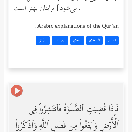
می‌شود] برایتان بهتر است.
Arabic explanations of the Qur’an:
المُيسَّر
السعدي
البغوي
ابن كثير
الطبري
فَإِذَا قُضِیَتِ ٱلصَّلَوٰةُ فَٱنتَشِرُواْ فِی
ٱلۡأَرۡضِ وَٱبۡتَغُواْ مِن فَضۡلِ ٱللَّهِ وَٱذۡكُرُواْ