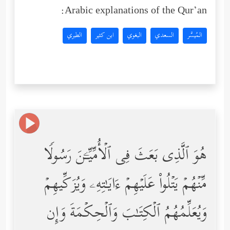
Arabic explanations of the Qur’an:
المُيسَّر
السعدي
البغوي
ابن كثير
الطبري
هُوَ ٱلَّذِی بَعَثَ فِی ٱلۡأُمِّیِّـۧنَ رَسُولࣰا
مِّنۡهُمۡ یَتۡلُواْ عَلَیۡهِمۡ ءَایَـٰتِهِۦ وَیُزَكِّیهِمۡ
وَیُعَلِّمُهُمُ ٱلۡكِتَـٰبَ وَٱلۡحِكۡمَةَ وَإِن