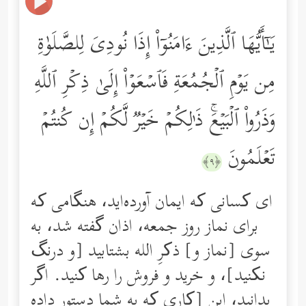
یَـٰۤأَیُّهَا ٱلَّذِینَ ءَامَنُوۤاْ إِذَا نُودِیَ لِلصَّلَوٰةِ
مِن یَوۡمِ ٱلۡجُمُعَةِ فَٱسۡعَوۡاْ إِلَىٰ ذِكۡرِ ٱللَّهِ
وَذَرُواْ ٱلۡبَیۡعَۚ ذَ ٰ⁠لِكُمۡ خَیۡرࣱ لَّكُمۡ إِن كُنتُمۡ
تَعۡلَمُونَ
﴿٩﴾
ای کسانی که ایمان آورده‌اید، هنگامی ‌که
برای نماز روز جمعه، اذان گفته شد، به
سوی [نماز و] ذکرِ الله بشتابید [و درنگ
نکنید]، و خرید و فروش را رها کنید. اگر
بدانید، این [کاری که به شما دستور داده