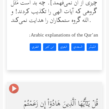
چیزی از آن نمی‌فهمد]. چه بد است مَثَل
گروهی که آیات الهی را تکذیب کردند! و
الله گروه ستمکاران را هدایت نمی‌کند.
Arabic explanations of the Qur’an:
المُيسَّر
السعدي
البغوي
ابن كثير
الطبري
قُلۡ یَـٰۤأَیُّهَا ٱلَّذِینَ هَادُوۤاْ إِن زَعَمۡتُمۡ