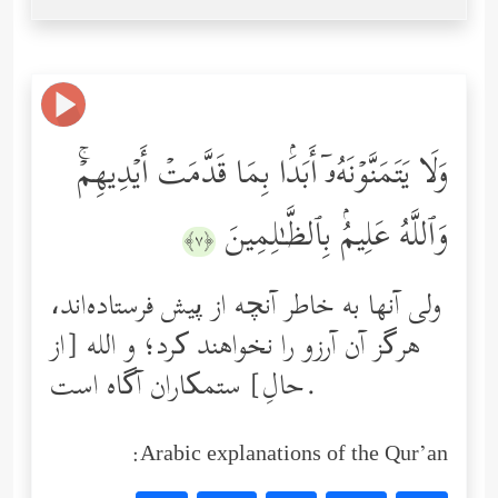
وَلَا یَتَمَنَّوۡنَهُۥۤ أَبَدَۢا بِمَا قَدَّمَتۡ أَیۡدِیهِمۡۚ
وَٱللَّهُ عَلِیمُۢ بِٱلظَّـٰلِمِینَ
﴿٧﴾
ولی آنها به خاطر آنچه از پیش فرستاده‌اند،
هرگز آن آرزو را نخواهند کرد؛ و الله [از
حالِ] ستمکاران آگاه است.
Arabic explanations of the Qur’an: