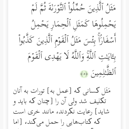
مَثَلُ ٱلَّذِینَ حُمِّلُواْ ٱلتَّوۡرَىٰةَ ثُمَّ لَمۡ
یَحۡمِلُوهَا كَمَثَلِ ٱلۡحِمَارِ یَحۡمِلُ
أَسۡفَارَۢاۚ بِئۡسَ مَثَلُ ٱلۡقَوۡمِ ٱلَّذِینَ كَذَّبُواْ
بِـَٔایَـٰتِ ٱللَّهِۚ وَٱللَّهُ لَا یَهۡدِی ٱلۡقَوۡمَ
ٱلظَّـٰلِمِینَ
﴿٥﴾
مَثَل کسانی که [عمل به] تورات به آنان
تکلیف شد ولی آن را [چنان که باید و
شاید] رعایت نکردند، مانند خری است
که کتاب‌هایی را حمل می‌کند، [اما