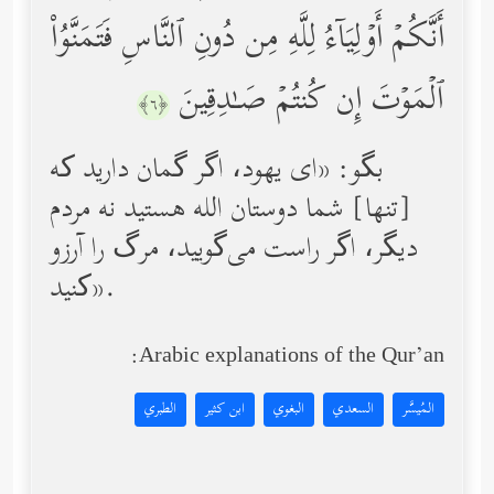
أَنَّكُمۡ أَوۡلِیَاۤءُ لِلَّهِ مِن دُونِ ٱلنَّاسِ فَتَمَنَّوُاْ
ٱلۡمَوۡتَ إِن كُنتُمۡ صَـٰدِقِینَ
﴿٦﴾
بگو: «ای یهود، اگر گمان دارید که
[تنها] شما دوستان الله هستید نه مردم
دیگر، اگر راست می‌گویید، مرگ را آرزو
کنید».
Arabic explanations of the Qur’an:
المُيسَّر
السعدي
البغوي
ابن كثير
الطبري