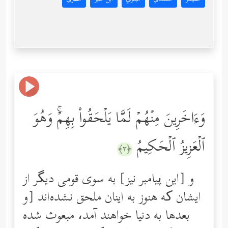
وَءَاخَرِینَ مِنۡهُمۡ لَمَّا یَلۡحَقُواْ بِهِمۡۚ وَهُوَ
ٱلۡعَزِیزُ ٱلۡحَكِیمُ
﴿٣﴾
و [این پیامبر نیز] به سوی قومی دیگر از
ایشان که هنوز به اینان ملحق نشده‌اند [و
بعدها به دنیا خواهند آمد، مبعوث شده