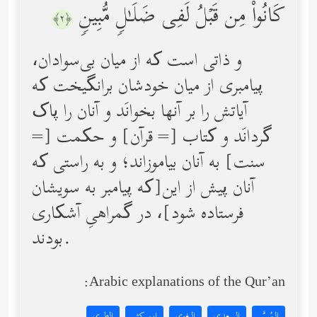
كَانُواْ مِن قَبۡلُ لَفِی ضَلَـٰلࣲ مُّبِینࣲ
﴿٢﴾
و ذاتی است که از میان بی‌سوادان،
پیامبری از میان خودشان برانگیخت که
آیاتش را بر آنها بخوانَد و آنان را پاک
گردانَد و کتاب [= قرآن] و حکمت [=
سنت] به آنان بیاموزاند؛ و به راستی که
آنان پیش از این[که پیامبر به سویشان
فرستاده شود]، در گمراهیِ آشکاری
بودند.
Arabic explanations of the Qur’an:
المُيسَّر
السعدي
البغوي
ابن كثير
الطبري