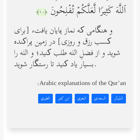
ٱللَّهَ كَثِیرࣰا لَّعَلَّكُمۡ تُفۡلِحُونَ
﴿١٠﴾
و هنگامی ‌که نماز پایان یافت، [برای
کسب رزق و روزی] در زمین پراکنده
شوید و از فضلِ الله طلب کنید؛ و الله را
بسیار یاد کنید تا رستگار شوید.
Arabic explanations of the Qur’an:
المُيسَّر
السعدي
البغوي
ابن كثير
الطبري