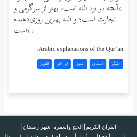
«آنچه در نزد الله است، بهتر از سرگرمی و
تجارت است؛ و الله بهترین روزی‌دهنده
است».
Arabic explanations of the Qur’an:
المُيسَّر
السعدي
البغوي
ابن كثير
الطبري
القرآن الكريم
الحج والعمرة
شهر رمضان
معا نربي أبناءنا
من أجل أسرتي
تطوع معنا
تواصل معنا