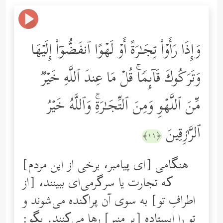
وَإِذَا رَأَوۡاْ تِجَـٰرَةً أَوۡ لَهۡوًا ٱنفَضُّوۤاْ إِلَیۡهَا
وَتَرَكُوكَ قَاۤىِٕمࣰاۚ قُلۡ مَا عِندَ ٱللَّهِ خَیۡرࣱ
مِّنَ ٱللَّهۡوِ وَمِنَ ٱلتِّجَـٰرَةِۚ وَٱللَّهُ خَیۡرُ
ٱلرَّ ٰ⁠زِقِینَ
﴿١١﴾
[ای پیامبر، برخی از این مردم] هنگامی
‌که تجارت یا سرگرمی‌ای ببینند، [از
اطرافِ تو] به سوی آن پراکنده می‌شوند و
تو را ایستاده [بر منبر] رها می‌کنند. بگو: