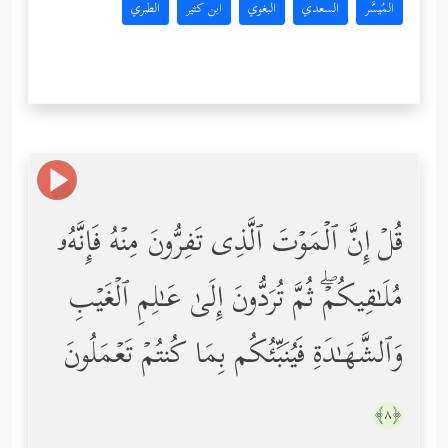
المُيسَّر
السعدي
البغوي
ابن كثير
الطبري
قُلۡ إِنَّ ٱلۡمَوۡتَ ٱلَّذِی تَفِرُّونَ مِنۡهُ فَإِنَّهُۥ
مُلَـٰقِیكُمۡۖ ثُمَّ تُرَدُّونَ إِلَىٰ عَـٰلِمِ ٱلۡغَیۡبِ
وَٱلشَّهَـٰدَةِ فَیُنَبِّئُكُم بِمَا كُنتُمۡ تَعۡمَلُونَ
﴿٨﴾