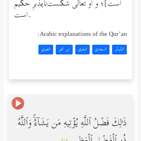
است]؛ و او تعالی شکست‌ناپذیرِ حکیم
است.
Arabic explanations of the Qur’an:
المُيسَّر
السعدي
البغوي
ابن كثير
الطبري
ذَ ٰ⁠لِكَ فَضۡلُ ٱللَّهِ یُؤۡتِیهِ مَن یَشَاۤءُۚ وَٱللَّهُ