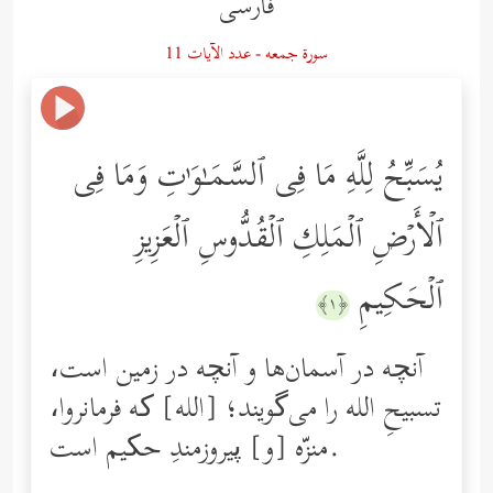
فارسى
سورة جمعه - عدد الآيات 11
یُسَبِّحُ لِلَّهِ مَا فِی ٱلسَّمَـٰوَ ٰ⁠تِ وَمَا فِی
ٱلۡأَرۡضِ ٱلۡمَلِكِ ٱلۡقُدُّوسِ ٱلۡعَزِیزِ
ٱلۡحَكِیمِ
﴿١﴾
آنچه در آسمان‌ها و آنچه در زمین است،
تسبیحِ الله را می‌گویند؛ [الله] که فرمانروا،
منزّه [و] پیروزمندِ حکیم است.