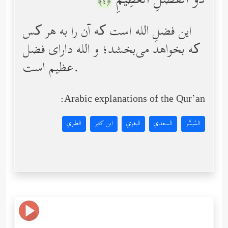
ذُو ٱلۡفَضۡلِ ٱلۡعَظِیمِ
﴿٤﴾
این فضلِ الله است که آن را به هر‌ کس
که بخواهد می‌بخشد؛ و الله دارای فضل
عظیم است.
Arabic explanations of the Qur’an:
المُيسَّر
السعدي
البغوي
ابن كثير
الطبري