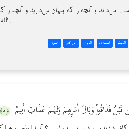
ست می‌داند و آنچه را که پنهان می‌دارید و آنچه را که
الله از آنچه در سینه‌هاست آگاه است.
المُيسَّر
السعدي
البغوي
ابن كثير
الطبري
مِن قَبۡلُ فَذَاقُواْ وَبَالَ أَمۡرِهِمۡ وَلَهُمۡ عَذَابٌ أَلِیمࣱ
﴿٥﴾
ن کافر شدند، به شما نرسیده است؟ آنها [طعم تلخ] 