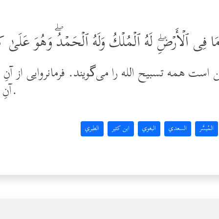
وَمَا فِی ٱلۡأَرۡضِۖ لَهُ ٱلۡمُلۡكُ وَلَهُ ٱلۡحَمۡدُۖ وَهُوَ عَلَىٰ
ن است همه تسبیح الله را می‌گویند. فرمانروایی از آ
آنِ اوست؛ و او بر همه چیز تواناست.
المُيسَّر
السعدي
البغوي
ابن كثير
الطبري