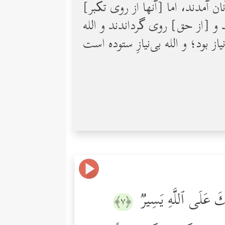
 آمدند، اما [آنها از روی تکبر]
 و [از حق] روی گرداندند و الله
َ ٰ⁠لِكَ عَلَى ٱللَّهِ یَسِیرࣱ
﴿٧﴾