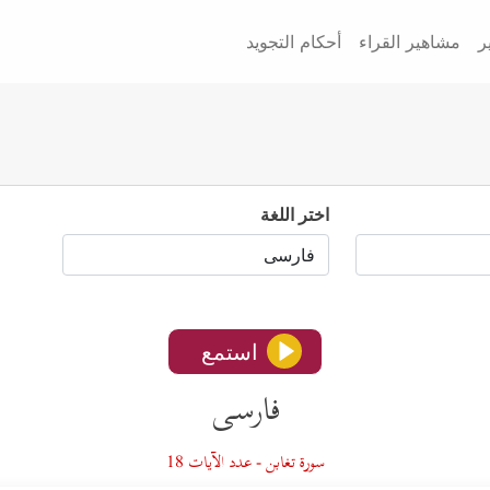
ر
مشاهير القراء
أحكام التجويد
اختر اللغة
استمع
فارسى
سورة تغابن - عدد الآيات 18