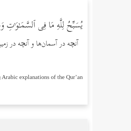
یُسَبِّحُ لِلَّهِ مَا فِی ٱلسَّمَـٰوَ ٰ⁠تِ 
آنچه در آسمان‌ها و آنچه در زمی
Arabic explanations of the Qur’an: