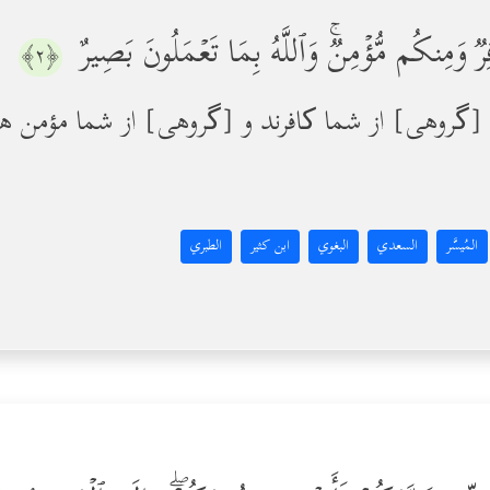
وَمِنكُم مُّؤۡمِنࣱۚ وَٱللَّهُ بِمَا تَعۡمَلُونَ بَصِیرٌ
﴿٢﴾
 [گروهی] از شما کافرند و [گروهی] از شما مؤمن هستن
المُيسَّر
السعدي
البغوي
ابن كثير
الطبري