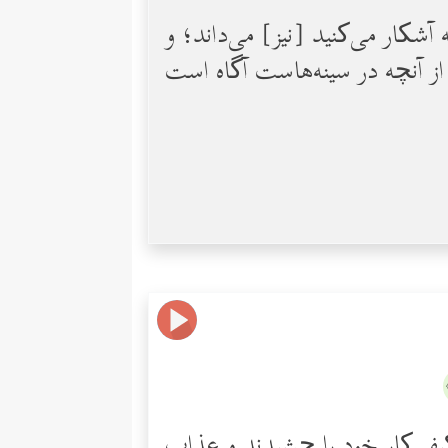
 آشکار می‌کنید [نیز] می‌داند؛ و
کیفر کار خود را چشیدند و عذاب