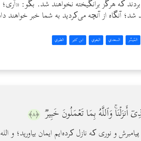
ردند که هرگز برانگیخته نخواهند شد. بگو: «آری؛ به
المُيسَّر
السعدي
البغوي
ابن كثير
الطبري
َّذِیۤ أَنزَلۡنَاۚ وَٱللَّهُ بِمَا تَعۡمَلُونَ خَبِیرࣱ
﴿٨﴾