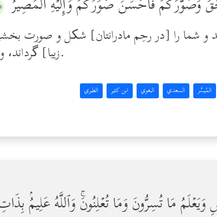
َقِّ وَصَوَّرَكُمۡ فَأَحۡسَنَ صُوَرَكُمۡۖ وَإِلَیۡهِ ٱلۡمَصِیرُ
٣﴾
رید و شما را [در رحِم مادرانتان] شکل و صورت بخش
زیبا] گرداند، و بازگشت [همه] به سوی اوست.
المُيسَّر
السعدي
البغوي
ابن كثير
الطبري
ِ وَیَعۡلَمُ مَا تُسِرُّونَ وَمَا تُعۡلِنُونَۚ وَٱللَّهُ عَلِیمُۢ بِذَ