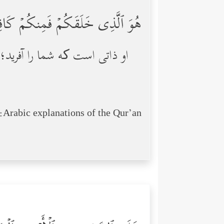
هُوَ ٱلَّذِی خَلَقَكُمۡ فَمِنكُمۡ كَافِرࣱ 
او ذاتی است که شما را آفرید؛
Arabic explanations of the Qur’an: