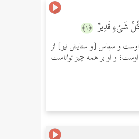
 كُلِّ شَیۡءࣲ قَدِیرٌ
﴿١﴾
نِ اوست و سپاس [و ستایش نیز] از