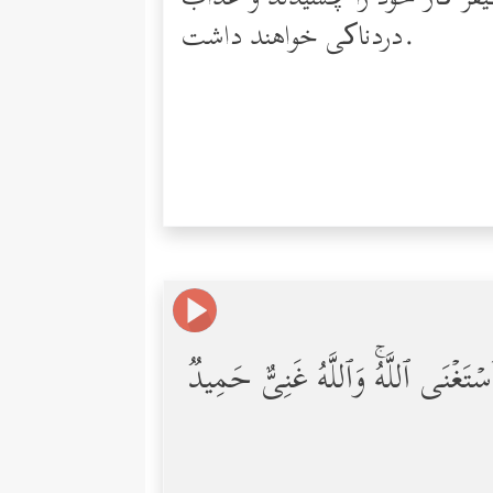
دردناکی خواهند داشت.
وَّٱسۡتَغۡنَى ٱللَّهُۚ وَٱللَّهُ غَنِیٌّ حَمِیدࣱ