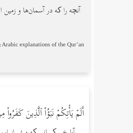
آنچه را که در آسمان‌ها و زمین ا
Arabic explanations of the Qur’an:
أَلَمۡ یَأۡتِكُمۡ نَبَؤُاْ ٱلَّذِینَ كَفَرُواْ 
آیا خبر کسانی‌ که پیش از ای