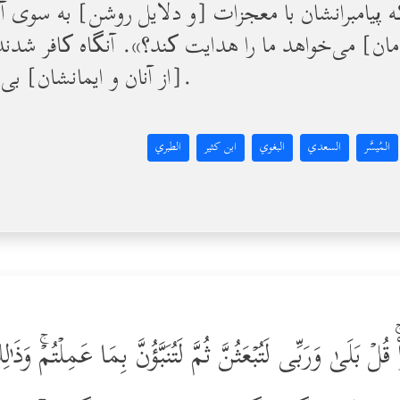
یامبرانشان با معجزات [و دلایل روشن] به سوی آنان
مان] می‌خواهد ما را هدایت کند؟». آنگاه کافر شدند
[از آنان و ایمانشان] بی‌نیاز بود؛ و الله بی‌نیازِ ستوده است.
المُيسَّر
السعدي
البغوي
ابن كثير
الطبري
قُلۡ بَلَىٰ وَرَبِّی لَتُبۡعَثُنَّ ثُمَّ لَتُنَبَّؤُنَّ بِمَا عَمِلۡتُمۡۚ وَذ