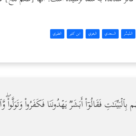
المُيسَّر
السعدي
البغوي
ابن كثير
الطبري
 بِٱلۡبَیِّنَـٰتِ فَقَالُوۤاْ أَبَشَرࣱ یَهۡدُونَنَا فَكَفَرُواْ وَتَوَلَّواْۖ 