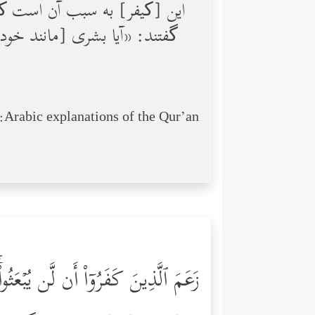
این [کیفر] به سبب آن است که پ
گفتند: «آیا بشری [مانند خود
Arabic explanations of the Qur’an:
زَعَمَ ٱلَّذِینَ كَفَرُوۤاْ أَن لَّن یُبۡعَثُواْۚ 