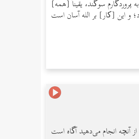
 پروردگارم سوگند، یقیناً [همه]