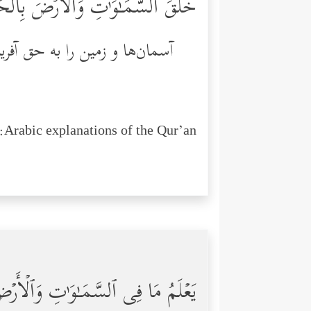
خَلَقَ ٱلسَّمَـٰوَ ٰ⁠تِ وَٱلۡأَرۡضَ بِٱلۡح
آسمان‌ها و زمین را به حق آف
Arabic explanations of the Qur’an:
یَعۡلَمُ مَا فِی ٱلسَّمَـٰوَ ٰ⁠تِ وَٱلۡأَرۡض