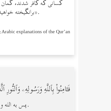
کسانی ‌که کافر شدند، گمان ب
برانگیخته خواهید شد؛ آنگاه از آنچه می‌کردید به شما خبر خواهند داد؛ و این [کار] بر الله آسان است».
Arabic explanations of the Qur’an:
فَـَٔامِنُواْ بِٱللَّهِ وَرَسُولِهِۦ وَٱلنُّورِ ٱل
پس به الله و پیامبرش و نوری که نازل کرده‌ایم ایمان بیاورید؛ و الله از آنچه انجام می‌دهید آگاه است.