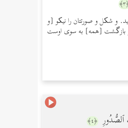
﴿
ید. و شکل و صورتتان را نیکو [و
اتِ ٱلصُّدُورِ
﴿٤﴾