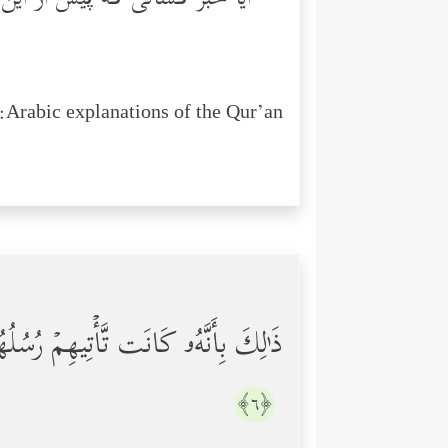
Arabic explanations of the Qur’an:
ذَ ٰ⁠لِكَ بِأَنَّهُۥ كَانَت تَّأۡتِیهِمۡ رُسُلُهُم
﴿٦﴾