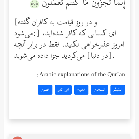
إِنَّمَا تُجۡزَوۡنَ مَا كُنتُمۡ تَعۡمَلُونَ
﴿٧﴾
[و در روز قیامت به کافران گفته
می‌شود:] ای کسانی‌ که کافر شده‌اید،
امروز عذرخواهی نکنید. فقط در برابر آنچه
[در دنیا] می‌کردید جزا داده می‌شوید.
Arabic explanations of the Qur’an:
المُيسَّر
السعدي
البغوي
ابن كثير
الطبري