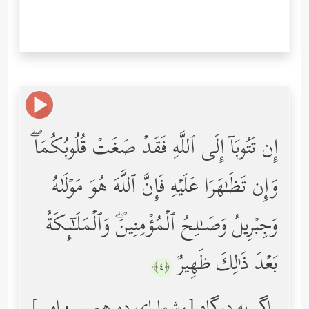
إِن تَتُوبَاۤ إِلَى ٱللَّهِ فَقَدۡ صَغَتۡ قُلُوبُكُمَاۖ
وَإِن تَظَـٰهَرَا عَلَیۡهِ فَإِنَّ ٱللَّهَ هُوَ مَوۡلَىٰهُ
وَجِبۡرِیلُ وَصَـٰلِحُ ٱلۡمُؤۡمِنِینَۖ وَٱلۡمَلَـٰۤىِٕكَةُ
بَعۡدَ ذَ ٰ⁠لِكَ ظَهِیرٌ
﴿٤﴾
[شما ای دو همسر پیامبر،] اگر به درگاه