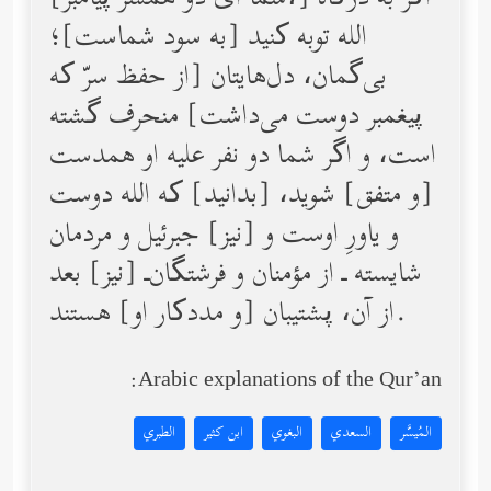
الله توبه کنید [به سود شماست]؛
بی‌گمان، دل‌هایتان [از حفظ سرّ که
پیغمبر دوست می‌داشت] منحرف گشته
است، و اگر شما دو نفر علیه او همدست
[و متفق] شوید، [بدانید] که الله دوست
و یاورِ اوست و [نیز] جبرئیل و مردمان
شایسته ـ از مؤمنان و فرشتگان‌ـ [نیز] بعد
از آن، پشتیبان [و مددکار او] هستند.
Arabic explanations of the Qur’an:
المُيسَّر
السعدي
البغوي
ابن كثير
الطبري