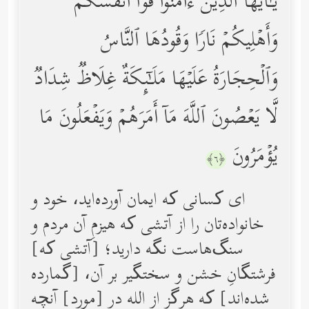
یَـٰۤأَیُّهَا ٱلَّذِینَ ءَامَنُواْ قُوۤاْ أَنفُسَكُمۡ
وَأَهۡلِیكُمۡ نَارࣰا وَقُودُهَا ٱلنَّاسُ
وَٱلۡحِجَارَةُ عَلَیۡهَا مَلَـٰۤىِٕكَةٌ غِلَاظࣱ شِدَادࣱ
لَّا یَعۡصُونَ ٱللَّهَ مَاۤ أَمَرَهُمۡ وَیَفۡعَلُونَ مَا
یُؤۡمَرُونَ
﴿٦﴾
ای کسانی ‌که ایمان آورده‌اید، خود و
خانواده‌تان را از آتشی که هیزمِ آن مردم و
سنگ‌هاست نگه دارید؛ [آتشی که]
فرشتگانِ خشن و سختگیر بر آن، [گمارده
شده‌اند] که هرگز از الله در [مورد] آنچه