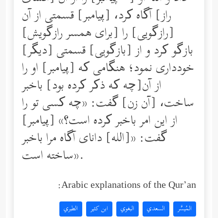
راز] آگاه کرد، [پیامبر] قسمتی از آن
[رازگویی] را [برای همسر رازگویش]
بازگو کرد و از [بازگویی] قسمتی [دیگر]
خودداری نمود؛ هنگامی ‌که [پیامبر] او را
از آن[چه که ذکر کرده بود] باخبر
ساخت، [آن زن] گفت: «چه کسی تو را
از این امر باخبر کرده است؟» [پیامبر]
گفت: «[الله] دانای آگاه مرا باخبر
ساخته است».
Arabic explanations of the Qur’an:
المُيسَّر
السعدي
البغوي
ابن كثير
الطبري