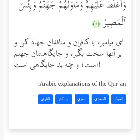
وَٱغۡلُظۡ عَلَیۡهِمۡۚ وَمَأۡوَىٰهُمۡ جَهَنَّمُۖ وَبِئۡسَ
ٱلۡمَصِیرُ
﴿٩﴾
ای پیامبر، با کافران و منافقان جهاد کن و
بر آنها سخت بگیر، و جایگاهشان جهنم
است؛ و چه بد جایگاهی است!
Arabic explanations of the Qur’an:
المُيسَّر
السعدي
البغوي
ابن كثير
الطبري