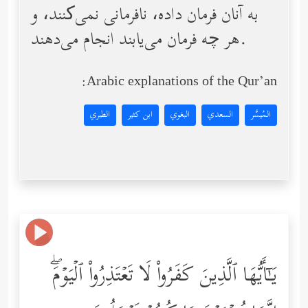
به آنان فرمان داده، نافرمانی نمی‌کنند، و
هر چه فرمان می‌یابند انجام می‌دهند.
Arabic explanations of the Qur’an:
المُيسَّر
السعدي
البغوي
ابن كثير
الطبري
یَـٰۤأَیُّهَا ٱلَّذِینَ كَفَرُواْ لَا تَعۡتَذِرُواْ ٱلۡیَوۡمَۖ