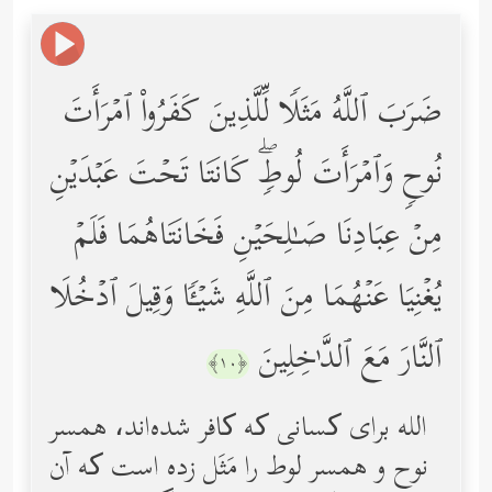
ضَرَبَ ٱللَّهُ مَثَلࣰا لِّلَّذِینَ كَفَرُواْ ٱمۡرَأَتَ
نُوحࣲ وَٱمۡرَأَتَ لُوطࣲۖ كَانَتَا تَحۡتَ عَبۡدَیۡنِ
مِنۡ عِبَادِنَا صَـٰلِحَیۡنِ فَخَانَتَاهُمَا فَلَمۡ
یُغۡنِیَا عَنۡهُمَا مِنَ ٱللَّهِ شَیۡـࣰٔا وَقِیلَ ٱدۡخُلَا
ٱلنَّارَ مَعَ ٱلدَّ ٰ⁠خِلِینَ
﴿١٠﴾
الله برای کسانی‌ که کافر شده‌اند، همسر
نوح و همسر لوط را مَثَل زده است که آن