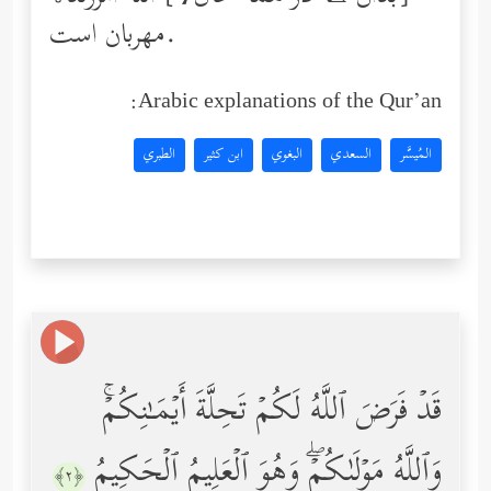
مهربان است.
Arabic explanations of the Qur’an:
المُيسَّر
السعدي
البغوي
ابن كثير
الطبري
قَدۡ فَرَضَ ٱللَّهُ لَكُمۡ تَحِلَّةَ أَیۡمَـٰنِكُمۡۚ
وَٱللَّهُ مَوۡلَىٰكُمۡۖ وَهُوَ ٱلۡعَلِیمُ ٱلۡحَكِیمُ
﴿٢﴾