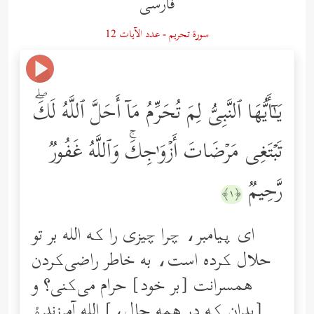
فارسى
سورة تحريم - عدد الآيات 12
یَـٰۤأَیُّهَا ٱلنَّبِیُّ لِمَ تُحَرِّمُ مَاۤ أَحَلَّ ٱللَّهُ لَكَۖ
تَبۡتَغِی مَرۡضَاتَ أَزۡوَ ٰ⁠جِكَۚ وَٱللَّهُ غَفُورࣱ
رَّحِیمࣱ
﴿١﴾
ای پیامبر، چرا چیزی را که الله بر تو
حلال کرده است، به خاطر راضی‌کردن
همسرانت [بر خود] حرام می‌کنی؟ و
[بدان که در همه حال،] الله آمرزندۀ