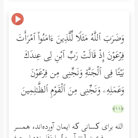
وَضَرَبَ ٱللَّهُ مَثَلࣰا لِّلَّذِینَ ءَامَنُواْ ٱمۡرَأَتَ
فِرۡعَوۡنَ إِذۡ قَالَتۡ رَبِّ ٱبۡنِ لِی عِندَكَ
بَیۡتࣰا فِی ٱلۡجَنَّةِ وَنَجِّنِی مِن فِرۡعَوۡنَ
وَعَمَلِهِۦ وَنَجِّنِی مِنَ ٱلۡقَوۡمِ ٱلظَّـٰلِمِینَ
﴿١١﴾
الله برای کسانی ‌که ایمان آورده‌اند، همسر