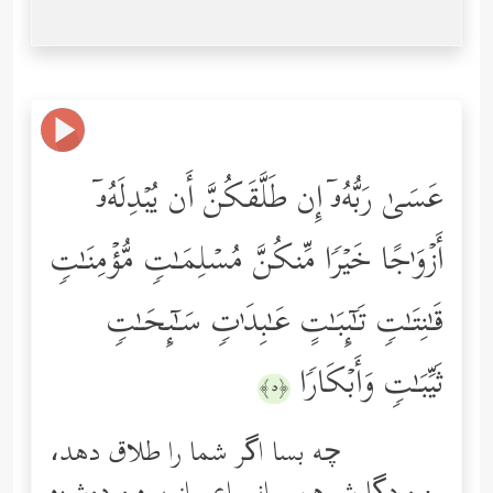
عَسَىٰ رَبُّهُۥۤ إِن طَلَّقَكُنَّ أَن یُبۡدِلَهُۥۤ
أَزۡوَ ٰ⁠جًا خَیۡرࣰا مِّنكُنَّ مُسۡلِمَـٰتࣲ مُّؤۡمِنَـٰتࣲ
قَـٰنِتَـٰتࣲ تَـٰۤىِٕبَـٰتٍ عَـٰبِدَ ٰ⁠تࣲ سَـٰۤىِٕحَـٰتࣲ
ثَیِّبَـٰتࣲ وَأَبۡكَارࣰا
﴿٥﴾
چه بسا اگر شما را طلاق دهد،