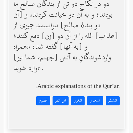
دو در نکاح دو تن از بندگان صالح ما
بودند؛ و به آن دو خیانت کردند، و [آن
دو بندۀ صالح] نتوانستند چیزی از
[عذاب] الله را از آن دو [زن] دفع کنند؛
و [به آنها] گفته شد: «همراه
واردشوندگانِ به آتش [جهنم، شما نیز]
وارد شوید».
Arabic explanations of the Qur’an:
المُيسَّر
السعدي
البغوي
ابن كثير
الطبري