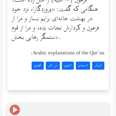
فرعون [= آسیه] را مَثَل زده است؛
هنگامی که گفت: «پروردگارا، نزد خود
در بهشت خانه‌ای برایم بساز و مرا از
فرعون و کردارش نجات بده، و مرا از قوم
ستمگر رهایی بخش».
Arabic explanations of the Qur’an:
المُيسَّر
السعدي
البغوي
ابن كثير
الطبري