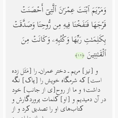
وَمَرۡیَمَ ٱبۡنَتَ عِمۡرَ ٰ⁠نَ ٱلَّتِیۤ أَحۡصَنَتۡ
فَرۡجَهَا فَنَفَخۡنَا فِیهِ مِن رُّوحِنَا وَصَدَّقَتۡ
بِكَلِمَـٰتِ رَبِّهَا وَكُتُبِهِۦ وَكَانَتۡ مِنَ
ٱلۡقَـٰنِتِینَ
﴿١٢﴾
و [نیز] مریم ـ دختر عمران‌ـ را [مَثَل زده
است] که شرمگاه خویش را [پاک] نگه
داشت؛ و ما از روح[ی از جانب] خود
در آن دمیدیم و [او] کلمات پروردگارش و
کتاب‌های او را تصدیق کرد و از