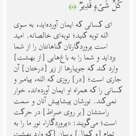
كُلِّ شَیۡءࣲ قَدِیرࣱ
﴿٨﴾
ای کسانی ‌که ایمان آورده‌اید، به سوی
الله توبه کنید؛ توبه‌ای خالصانه. امید
است پروردگارتان گناهانتان را از شما
بزداید و شما را به باغ‌هایی [از بهشت]
وارد کند که جویبارها از زیر [درختان] آن
جاری است؛ [در] روزی‌ که الله، پیامبر و
کسانی را که همراه او ایمان آورده‌اند، خوار
نمی‌کند. نورشان پیشاپیش آنان و سمت
راستشان [بر روی صراط] در حرکت
است؛ می‌گویند: «پروردگارا، نور ما را به
تمام [و کمال] برسان [که وارد بهشت