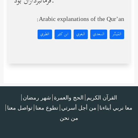
فرمانبرداران بود.
Arabic explanations of the Qur’an:
المُيسَّر
السعدي
البغوي
ابن كثير
الطبري
القرآن الكريم
الحج والعمرة
شهر رمضان
معا نربي أبناءنا
من أجل أسرتي
تطوع معنا
تواصل معنا
من نحن