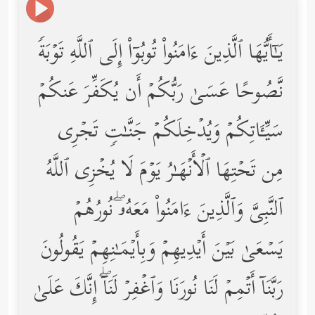
یَـٰۤأَیُّهَا ٱلَّذِینَ ءَامَنُواْ تُوبُوۤاْ إِلَى ٱللَّهِ تَوۡبَةࣰ
نَّصُوحًا عَسَىٰ رَبُّكُمۡ أَن یُكَفِّرَ عَنكُمۡ
سَیِّـَٔاتِكُمۡ وَیُدۡخِلَكُمۡ جَنَّـٰتࣲ تَجۡرِی
مِن تَحۡتِهَا ٱلۡأَنۡهَـٰرُ یَوۡمَ لَا یُخۡزِی ٱللَّهُ
ٱلنَّبِیَّ وَٱلَّذِینَ ءَامَنُواْ مَعَهُۥۖ نُورُهُمۡ
یَسۡعَىٰ بَیۡنَ أَیۡدِیهِمۡ وَبِأَیۡمَـٰنِهِمۡ یَقُولُونَ
رَبَّنَاۤ أَتۡمِمۡ لَنَا نُورَنَا وَٱغۡفِرۡ لَنَاۤۖ إِنَّكَ عَلَىٰ