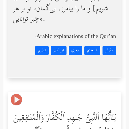
شویم] و ما را بیامرز. بی‌گمان، تو بر هر
چیز توانایی».
Arabic explanations of the Qur’an:
المُيسَّر
السعدي
البغوي
ابن كثير
الطبري
یَـٰۤأَیُّهَا ٱلنَّبِیُّ جَـٰهِدِ ٱلۡكُفَّارَ وَٱلۡمُنَـٰفِقِینَ