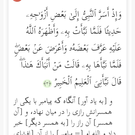
وَإِذۡ أَسَرَّ ٱلنَّبِیُّ إِلَىٰ بَعۡضِ أَزۡوَ ٰ⁠جِهِۦ
حَدِیثࣰا فَلَمَّا نَبَّأَتۡ بِهِۦ وَأَظۡهَرَهُ ٱللَّهُ
عَلَیۡهِ عَرَّفَ بَعۡضَهُۥ وَأَعۡرَضَ عَنۢ بَعۡضࣲۖ
فَلَمَّا نَبَّأَهَا بِهِۦ قَالَتۡ مَنۡ أَنۢبَأَكَ هَـٰذَاۖ
قَالَ نَبَّأَنِیَ ٱلۡعَلِیمُ ٱلۡخَبِیرُ
﴿٣﴾
و [به یاد آور] آنگاه ‌که پیامبر با یکی از
همسرانش رازی را در میان نهاد، و [آن
همسر] آن راز را [به همسر دیگر] خبر
داد و الله او [= پیامبر] را از آن [افشای