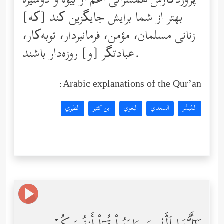
پروردگارش همسرانی اعم از بیوه و دوشیزه
بهتر از شما برایش جایگزین کند [که]
زنانی مسلمان، مؤمن، فرمانبردار، توبه‌کار،
عبادتگر [و] روزه‌دار باشند.
Arabic explanations of the Qur’an:
المُيسَّر
السعدي
البغوي
ابن كثير
الطبري