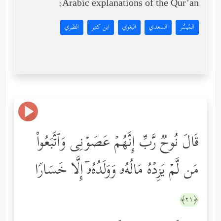
Arabic explanations of the Qur’an:
المُيسَّر
السعدي
البغوي
ابن كثير
الطبري
قَالَ نُوحࣱ رَّبِّ إِنَّهُمۡ عَصَوۡنِی وَٱتَّبَعُواْ
مَن لَّمۡ یَزِدۡهُ مَالُهُۥ وَوَلَدُهُۥۤ إِلَّا خَسَارࣰا
﴿٢١﴾