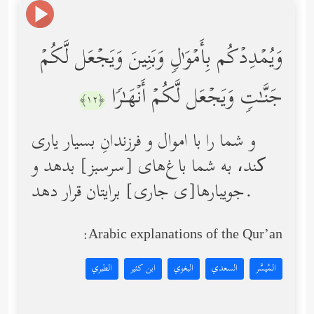
وَیُمۡدِدۡكُم بِأَمۡوَ ٰ⁠لࣲ وَبَنِینَ وَیَجۡعَل لَّكُمۡ
جَنَّـٰتࣲ وَیَجۡعَل لَّكُمۡ أَنۡهَـٰرࣰا
﴿١٢﴾
و شما را با اموال و فرزندانِ بسیار یاری
کند، به شما باغ‌های [سرسبز] بدهد و
جویبارها[ی جاری] برایتان قرار دهد.
Arabic explanations of the Qur’an:
المُيسَّر
السعدي
البغوي
ابن كثير
الطبري