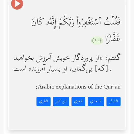
فَقُلۡتُ ٱسۡتَغۡفِرُواْ رَبَّكُمۡ إِنَّهُۥ كَانَ
غَفَّارࣰا
﴿١٠﴾
گفتم: «از پروردگار خویش آمرزش بخواهید
[که] بی‌گمان، او بسیار آمرزنده است.
Arabic explanations of the Qur’an:
المُيسَّر
السعدي
البغوي
ابن كثير
الطبري