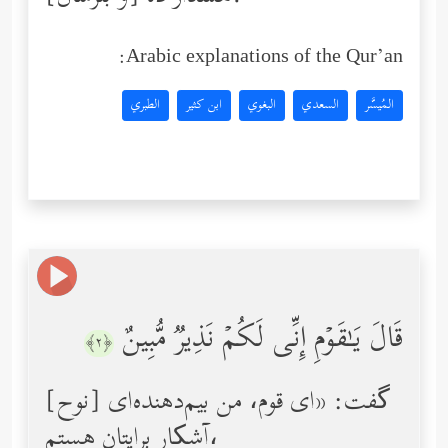
Arabic explanations of the Qur’an:
المُيسَّر
السعدي
البغوي
ابن كثير
الطبري
قَالَ یَـٰقَوۡمِ إِنِّی لَكُمۡ نَذِیرࣱ مُّبِینٌ
﴿٢﴾
[نوح] گفت: «ای قوم، من بیم‌دهنده‌ای
آشکار برایتان هستم،