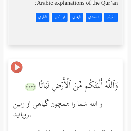
Arabic explanations of the Qur’an:
المُيسَّر
السعدي
البغوي
ابن كثير
الطبري
وَٱللَّهُ أَنۢبَتَكُم مِّنَ ٱلۡأَرۡضِ نَبَاتࣰا
﴿١٧﴾
و الله شما را همچون گیاهی از زمین
رویانید.