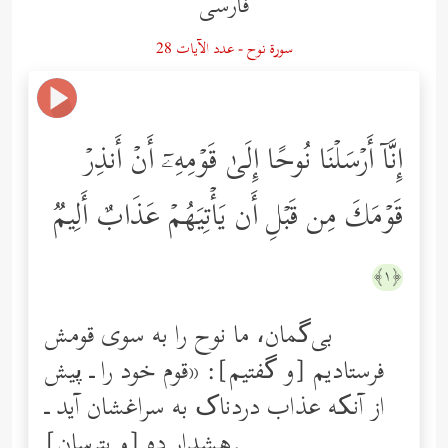
فارسى
سورة نوح - عدد الآيات 28
إِنَّاۤ أَرۡسَلۡنَا نُوحًا إِلَىٰ قَوۡمِهِۦۤ أَنۡ أَنذِرۡ
قَوۡمَكَ مِن قَبۡلِ أَن یَأۡتِیَهُمۡ عَذَابٌ أَلِیمࣱ
﴿١﴾
بی‌گمان، ما نوح را به سوی قومش
فرستادیم [و گفتیم]: «قوم خود را ـ پیش
از آنکه عذاب دردناک به سراغشان آید ـ
هشدار ده [و بترسان].