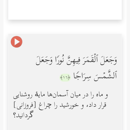
وَجَعَلَ ٱلۡقَمَرَ فِیهِنَّ نُورࣰا وَجَعَلَ
ٱلشَّمۡسَ سِرَاجࣰا
﴿١٦﴾
و ماه را در میان آسمان‌ها مایۀ روشنایی
قرار داد، و خورشید را چراغ [فروزانی]
گردانید؟