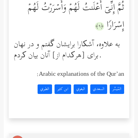
ثُمَّ إِنِّیۤ أَعۡلَنتُ لَهُمۡ وَأَسۡرَرۡتُ لَهُمۡ
إِسۡرَارࣰا
﴿٩﴾
به علاوه، آشکارا برایشان گفتم و در نهان
برای [هرکدام از] آنان بیان کردم.
Arabic explanations of the Qur’an:
المُيسَّر
السعدي
البغوي
ابن كثير
الطبري