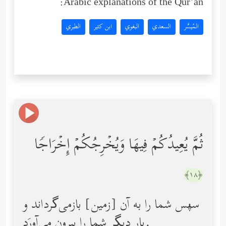
Arabic explanations of the Qur’an:
المُيسَّر
السعدي
البغوي
ابن كثير
الطبري
ثُمَّ یُعِیدُكُمۡ فِیهَا وَیُخۡرِجُكُمۡ إِخۡرَاجࣰا
﴿١٨﴾
سپس شما را به آن [زمین] بازمی‌گرداند و
بار دیگر شما را بیرون می‌آورَد.