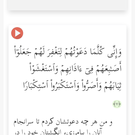
وَإِنِّی كُلَّمَا دَعَوۡتُهُمۡ لِتَغۡفِرَ لَهُمۡ جَعَلُوۤاْ
أَصَـٰبِعَهُمۡ فِیۤ ءَاذَانِهِمۡ وَٱسۡتَغۡشَوۡاْ
ثِیَابَهُمۡ وَأَصَرُّواْ وَٱسۡتَكۡبَرُواْ ٱسۡتِكۡبَارࣰا
﴿٧﴾
و من هر چه دعوتشان کردم تا سرانجام
آنان را بیامرزی، انگشتان‌ خود را در