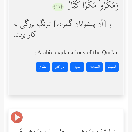
وَمَكَرُواْ مَكۡرࣰا كُبَّارࣰا
﴿٢٢﴾
و [آن پیشوایان گمراه،] نیرنگِ بزرگی به
کار بردند
Arabic explanations of the Qur’an:
المُيسَّر
السعدي
البغوي
ابن كثير
الطبري