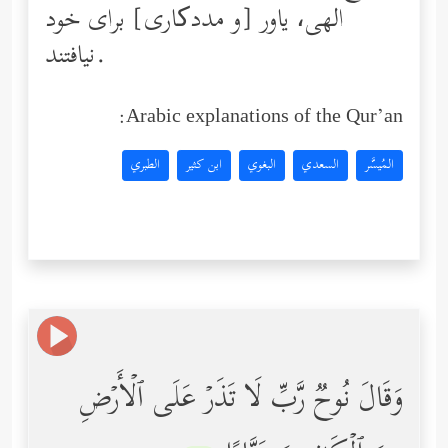
الهی، یاور [و مددکاری] برای خود
نیافتند.
Arabic explanations of the Qur’an:
المُيسَّر
السعدي
البغوي
ابن كثير
الطبري
وَقَالَ نُوحࣱ رَّبِّ لَا تَذَرۡ عَلَى ٱلۡأَرۡضِ