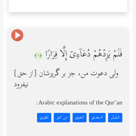
فَلَمۡ یَزِدۡهُمۡ دُعَاۤءِیۤ إِلَّا فِرَارࣰا
﴿٦﴾
ولی دعوت من، جز بر گریزشان [از حق]
نیفزود
Arabic explanations of the Qur’an:
المُيسَّر
السعدي
البغوي
ابن كثير
الطبري