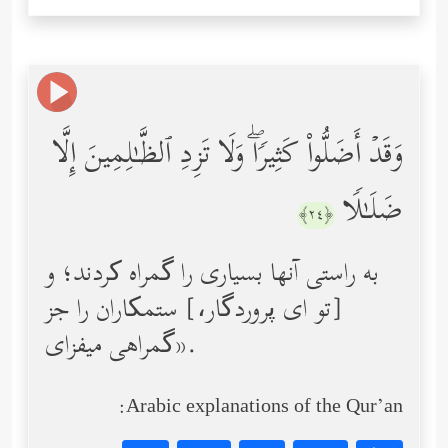
وَقَدۡ أَضَلُّواْ كَثِیرࣰاۖ وَلَا تَزِدِ ٱلظَّـٰلِمِینَ إِلَّا
ضَلَـٰلࣰا
﴿٢٤﴾
به راستی آنها بسیاری را گمراه کردند؛ و
[تو ای پروردگار،] ستمکاران را جز
گمراهی میفزای».
Arabic explanations of the Qur’an: