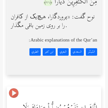
مِنَ ٱلۡكَـٰفِرِینَ دَیَّارًا
﴿٢٦﴾
نوح گفت: «پروردگارا، هیچ‌یک از کافران
را بر روی زمین باقی مگذار.
Arabic explanations of the Qur’an:
المُيسَّر
السعدي
البغوي
ابن كثير
الطبري