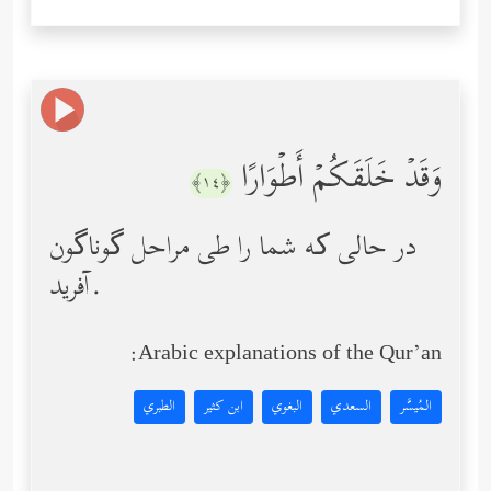
وَقَدۡ خَلَقَكُمۡ أَطۡوَارًا
﴿١٤﴾
در حالی ‌که شما را طی مراحل گوناگون
آفرید.
Arabic explanations of the Qur’an:
المُيسَّر
السعدي
البغوي
ابن كثير
الطبري