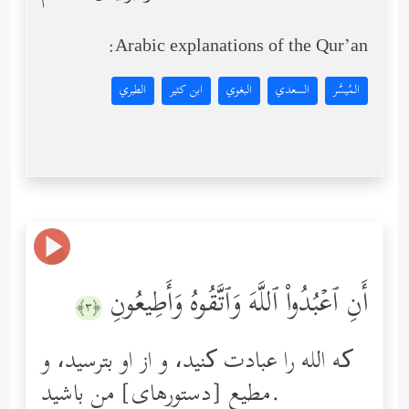
Arabic explanations of the Qur’an:
المُيسَّر
السعدي
البغوي
ابن كثير
الطبري
أَنِ ٱعۡبُدُواْ ٱللَّهَ وَٱتَّقُوهُ وَأَطِیعُونِ
﴿٣﴾
که الله را عبادت کنید، و از او بترسید، و
مطیع [دستورهای] من باشید.