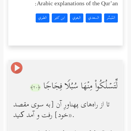
Arabic explanations of the Qur’an:
المُيسَّر
السعدي
البغوي
ابن كثير
الطبري
لِّتَسۡلُكُواْ مِنۡهَا سُبُلࣰا فِجَاجࣰا
﴿٢٠﴾
تا از راه‌های پهناورِ آن [به سوی مقصد
خود] رفت و آمد کنید».