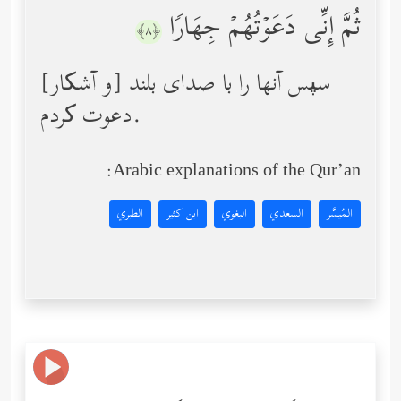
ثُمَّ إِنِّی دَعَوۡتُهُمۡ جِهَارࣰا
﴿٨﴾
سپس آنها را با صدای بلند [و آشکار]
دعوت کردم.
Arabic explanations of the Qur’an:
المُيسَّر
السعدي
البغوي
ابن كثير
الطبري