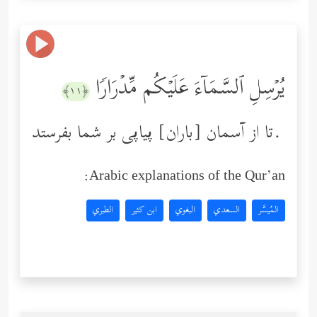
یُرۡسِلِ ٱلسَّمَاۤءَ عَلَیۡكُم مِّدۡرَارࣰا
﴿١١﴾
تا از آسمان [باران] پیاپی بر شما بفرستد.
Arabic explanations of the Qur’an:
المُيسَّر
السعدي
البغوي
ابن كثير
الطبري