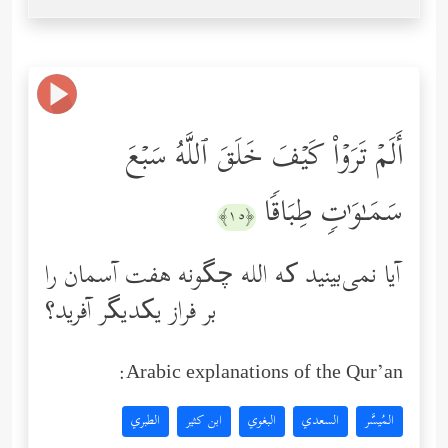
أَلَمۡ تَرَوۡاْ كَیۡفَ خَلَقَ ٱللَّهُ سَبۡعَ
سَمَـٰوَ ٰ⁠تࣲ طِبَاقࣰا
﴿١٥﴾
آیا نمی‌بینید که الله چگونه هفت آسمان را
بر فراز یکدیگر آفرید؟
Arabic explanations of the Qur’an:
المُيسَّر
السعدي
البغوي
ابن كثير
الطبري