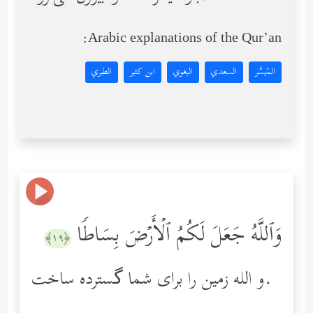
Arabic explanations of the Qur’an:
المُيسَّر
السعدي
البغوي
ابن كثير
الطبري
وَٱللَّهُ جَعَلَ لَكُمُ ٱلۡأَرۡضَ بِسَاطࣰا
﴿١٩﴾
و الله زمین را برای شما گسترده ساخت.