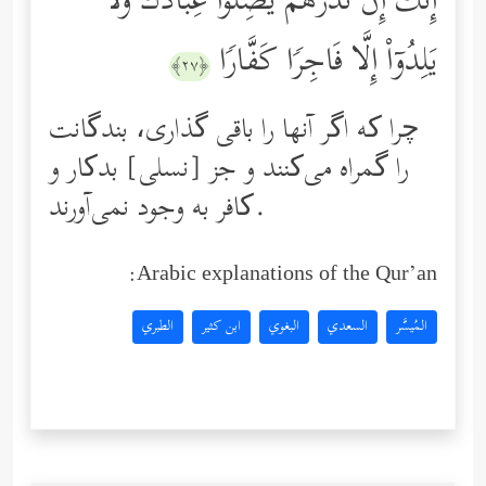
إِنَّكَ إِن تَذَرۡهُمۡ یُضِلُّواْ عِبَادَكَ وَلَا
یَلِدُوۤاْ إِلَّا فَاجِرࣰا كَفَّارࣰا
﴿٢٧﴾
چرا که اگر آنها را باقی گذاری، بندگانت
را گمراه می‌کنند و جز [نسلی] بدکار و
کافر به وجود نمی‌آورند.
Arabic explanations of the Qur’an:
المُيسَّر
السعدي
البغوي
ابن كثير
الطبري