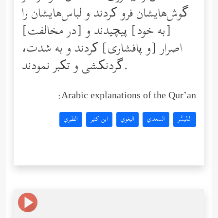
گوش‌هایشان فرو کردند و لباس‌هایشان را
[به خود] پیچیدند و [در مخالفت]
اصرار [و پا‌فشاری] کردند و به شدت،
گردنکشی و تکبر نمودند.
Arabic explanations of the Qur’an:
المُيسَّر
السعدي
البغوي
ابن كثير
الطبري