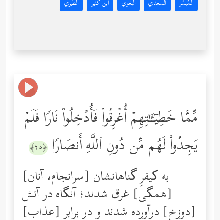
المُيسَّر
السعدي
البغوي
ابن كثير
الطبري
مِّمَّا خَطِیۤـَٔـٰتِهِمۡ أُغۡرِقُواْ فَأُدۡخِلُواْ نَارࣰا فَلَمۡ
یَجِدُواْ لَهُم مِّن دُونِ ٱللَّهِ أَنصَارࣰا
﴿٢٥﴾
[سرانجام، آنان] به کیفرِ گناهانشان
[همگی] غرق شدند؛ آنگاه در آتش
[دوزخ] درآورده شدند و در برابر [عذاب]