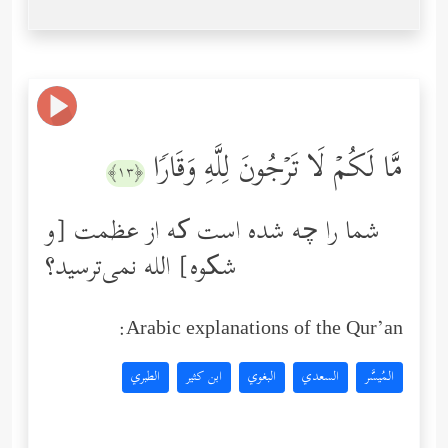
مَّا لَكُمۡ لَا تَرۡجُونَ لِلَّهِ وَقَارࣰا
﴿١٣﴾
شما را چه شده است که از عظمت [و
شکوه] الله نمی‌ترسید؟
Arabic explanations of the Qur’an:
المُيسَّر
السعدي
البغوي
ابن كثير
الطبري