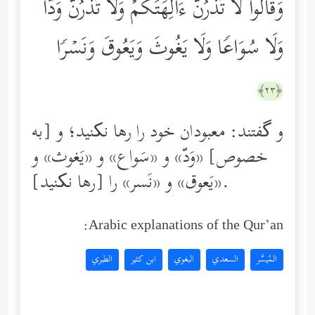
وَقَالُواْ لَا تَذَرُنَّ ءَالِهَتَكُمۡ وَلَا تَذَرُنَّ وَدࣰّا
وَلَا سُوَاعࣰا وَلَا یَغُوثَ وَیَعُوقَ وَنَسۡرࣰا
﴿٢٣﴾
و گفتند: معبودان خود را رها نکنید؛ و [به
خصوص] «وَدّ» و «سَواع» و «یَغوث» و
«یَعوق» و «نَسر» را [رها نکنید].
Arabic explanations of the Qur’an:
المُيسَّر
السعدي
البغوي
ابن كثير
الطبري