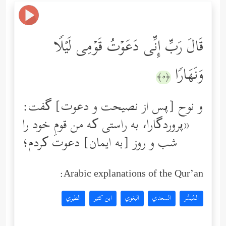
قَالَ رَبِّ إِنِّی دَعَوۡتُ قَوۡمِی لَیۡلࣰا
وَنَهَارࣰا
﴿٥﴾
و نوح [پس از نصیحت‌ و دعوت] گفت:
«پروردگارا، به راستی که من قومِ خود را
شب و روز [به ایمان] دعوت کردم؛
Arabic explanations of the Qur’an:
المُيسَّر
السعدي
البغوي
ابن كثير
الطبري