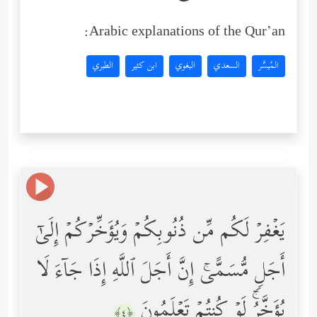
Arabic explanations of the Qur’an:
المُيسَّر
السعدي
البغوي
ابن كثير
الطبري
یَغۡفِرۡ لَكُم مِّن ذُنُوبِكُمۡ وَیُؤَخِّرۡكُمۡ إِلَىٰۤ
أَجَلࣲ مُّسَمًّىۚ إِنَّ أَجَلَ ٱللَّهِ إِذَا جَاۤءَ لَا
یُؤَخَّرُۚ لَوۡ كُنتُمۡ تَعۡلَمُونَ
﴿٤﴾