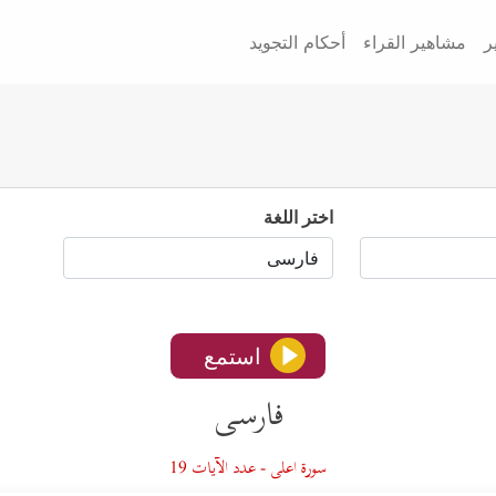
ر
مشاهير القراء
أحكام التجويد
اختر اللغة
استمع
فارسى
سورة اعلى - عدد الآيات 19