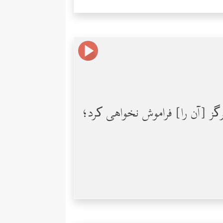
رگز [آن را] فراموش نخواهی کرد؛