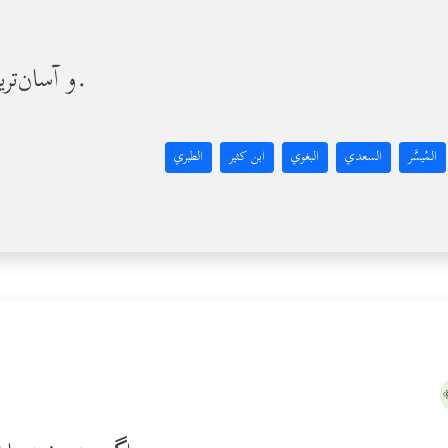
و آسان‌ترین [راه‌] را برایت فراهم مى‌گردانیم.
المُيسَّر
السعدي
البغوي
ابن كثير
الطبري