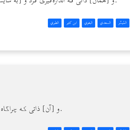
و [همان] ذاتی‌ که اندازه‌گیری کرد و [به شایستگی آفرید] و سپس هدایت نمود.
المُيسَّر
السعدي
البغوي
ابن كثير
الطبري
و [آن] ذاتی‌ که چراگاه را [برای تغذیۀ جانداران] رویانید.