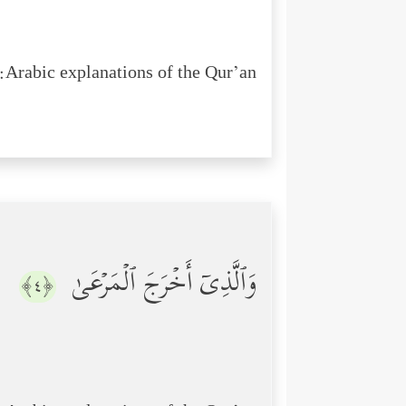
Arabic explanations of the Qur’an:
وَٱلَّذِیۤ أَخۡرَجَ ٱلۡمَرۡعَىٰ
﴿٤﴾