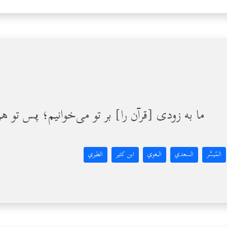
ما به زودی [قرآن را] بر تو می‌خوانیم؛ پس تو ه
المُيسَّر
السعدي
البغوي
ابن كثير
الطبري