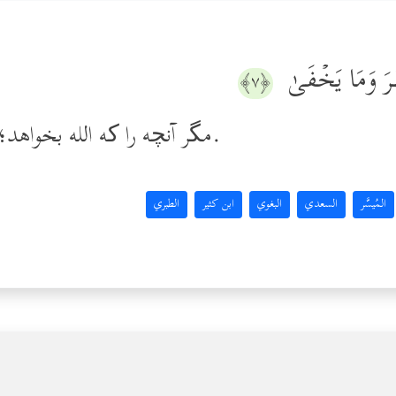
جَهۡرَ وَمَا یَخۡفَىٰ
﴿٧﴾
مگر آنچه را که الله بخواهد؛ همانا او آشکار و نهان را می‌داند.
المُيسَّر
السعدي
البغوي
ابن كثير
الطبري