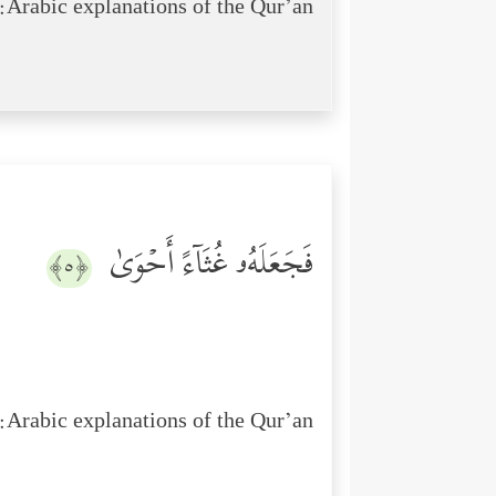
Arabic explanations of the Qur’an:
فَجَعَلَهُۥ غُثَاۤءً أَحۡوَىٰ
﴿٥﴾
Arabic explanations of the Qur’an: