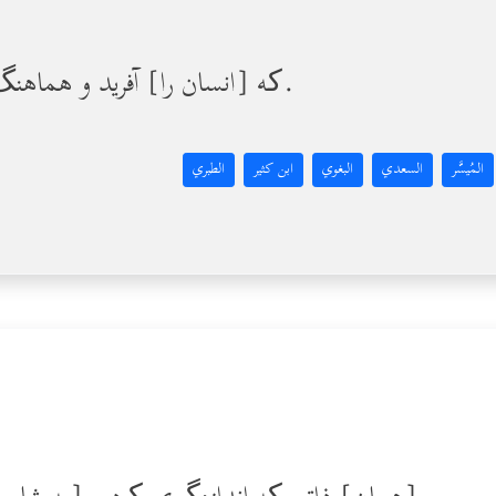
[همان ذاتی] که [انسان را] آفرید و هماهنگ و متعادل ساخت.
المُيسَّر
السعدي
البغوي
ابن كثير
الطبري