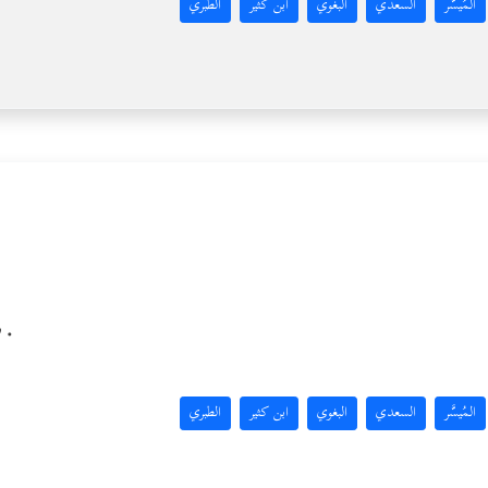
المُيسَّر
السعدي
البغوي
ابن كثير
الطبري
سپس آن را خشک و سیاه گردانید.
المُيسَّر
السعدي
البغوي
ابن كثير
الطبري