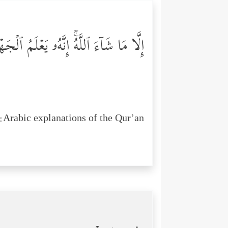
إِلَّا مَا شَاۤءَ ٱللَّهُۚ إِنَّهُۥ یَعۡلَمُ ٱلۡ
Arabic explanations of the Qur’an: