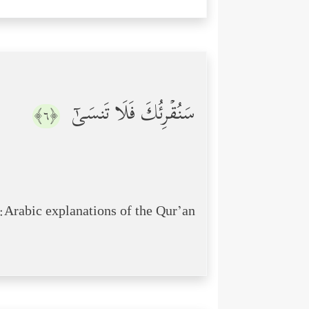
سَنُقۡرِئُكَ فَلَا تَنسَىٰۤ
﴿٦﴾
Arabic explanations of the Qur’an: