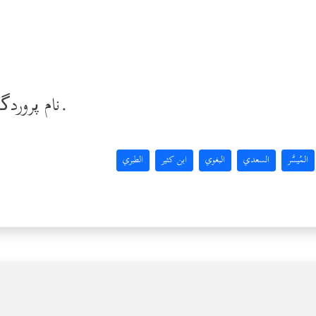
نام پروردگار بلند مرتبه‌ات را به پاکی یاد کن.
المُيسَّر
السعدي
البغوي
ابن كثير
الطبري