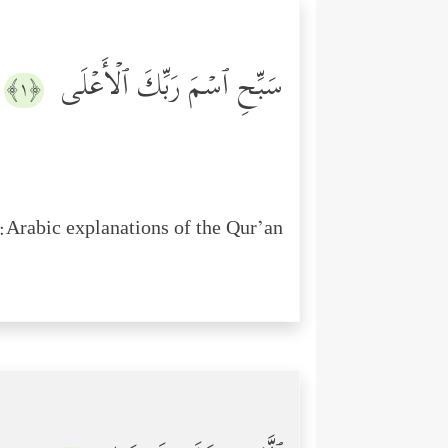
سَبِّحِ ٱسۡمَ رَبِّكَ ٱلۡأَعۡلَى
﴿١﴾
Arabic explanations of the Qur’an: