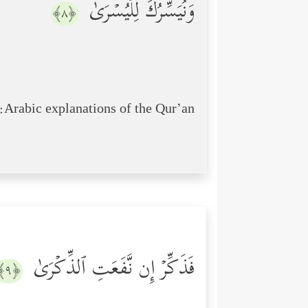
وَنُیَسِّرُكَ لِلۡیُسۡرَىٰ
﴿٨﴾
Arabic explanations of the Qur’an:
فَذَكِّرۡ إِن نَّفَعَتِ ٱلذِّكۡرَىٰ
﴿٩﴾