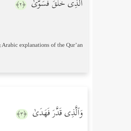
ٱلَّذِی خَلَقَ فَسَوَّىٰ
﴿٢﴾
Arabic explanations of the Qur’an:
وَٱلَّذِی قَدَّرَ فَهَدَىٰ
﴿٣﴾