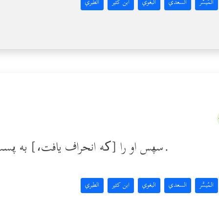
المُيسَّر
السعدي
البغوي
ابن كثير
الطبري
سپس او را [که انحراف یافت،] به پست‌ترین [مراحلِ] پَستی برگرداندیم.
المُيسَّر
السعدي
البغوي
ابن كثير
الطبري