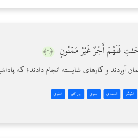
ٰلِحَـٰتِ فَلَهُمۡ أَجۡرٌ غَیۡرُ مَمۡنُونࣲ
﴿٦﴾
المُيسَّر
السعدي
البغوي
ابن كثير
الطبري