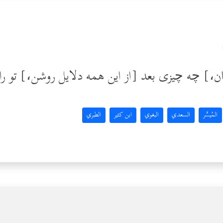
،] چه چیزی بعد [از این همه دلایل روشن،] تو را ب
المُيسَّر
السعدي
البغوي
ابن كثير
الطبري