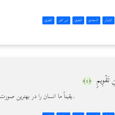
المُيسَّر
السعدي
البغوي
ابن كثير
الطبري
ِ تَقۡوِیمࣲ
﴿٤﴾
[که] یقیناً ما انسان را در بهترین صورت [و با فطرت پاک] آفریدیم.