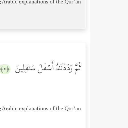
Arabic explanations of the Qur’an:
ثُمَّ رَدَدۡنَـٰهُ أَسۡفَلَ سَـٰفِلِینَ
﴿٥﴾
Arabic explanations of the Qur’an: