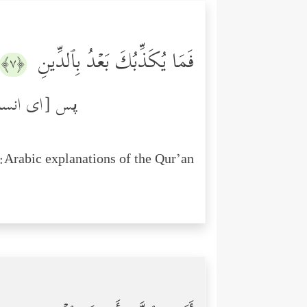
فَمَا یُكَذِّبُكَ بَعۡدُ بِٱلدِّینِ
﴿٧﴾
پس [ای انسان
Arabic explanations of the Qur’an: