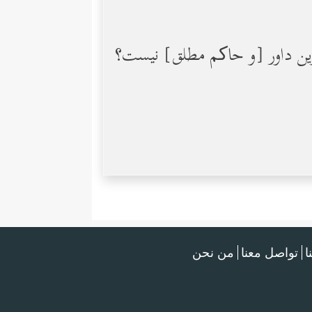
هترین داور [و حاکم مطلق] نیست؟
ا
تواصل معنا
من نحن