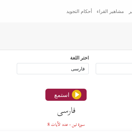
ر
مشاهير القراء
أحكام التجويد
اختر اللغة
استمع
فارسى
سورة تين - عدد الآيات 8