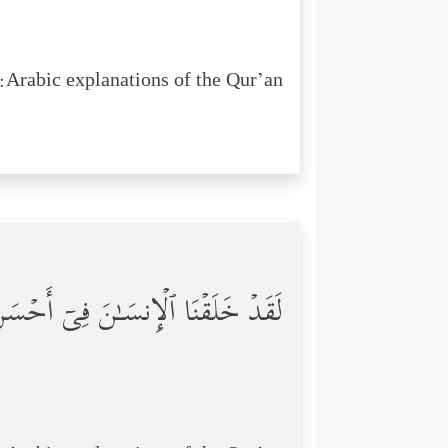
Arabic explanations of the Qur’an:
لَقَدۡ خَلَقۡنَا ٱلۡإِنسَـٰنَ فِیۤ أَحۡسَن