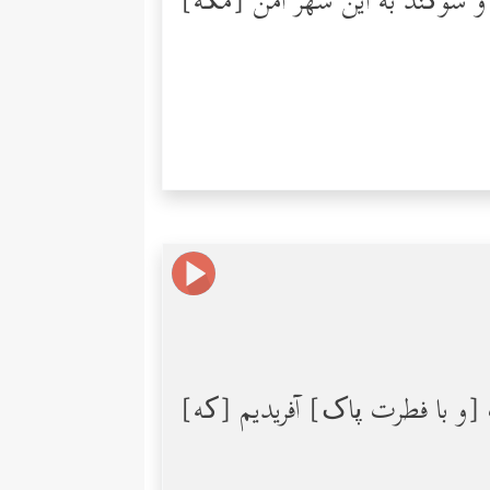
و سوگند به این شهر امن [مکه]