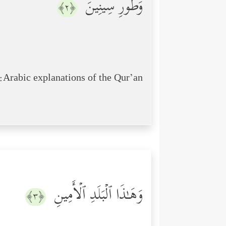
وَطُورِ سِینِینَ
﴿٢﴾
Arabic explanations of the Qur’an:
وَهَـٰذَا ٱلۡبَلَدِ ٱلۡأَمِینِ
﴿٣﴾