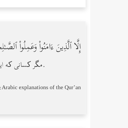
إِلَّا ٱلَّذِینَ ءَامَنُواْ وَعَمِلُواْ ٱلصَّـ
مگر کسانی که ایمان آوردند و کار‌های شایسته انجام دادند؛ که پاداشی پایدار برایشان [در پیش] است.
Arabic explanations of the Qur’an: