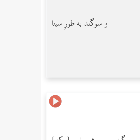
و سوگند به طورِ سینا