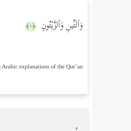
وَٱلتِّینِ وَٱلزَّیۡتُونِ
﴿١﴾
Arabic explanations of the Qur’an: