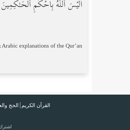
أَلَیۡسَ ٱللَّهُ بِأَحۡكَمِ ٱلۡحَـٰكِمِینَ
Arabic explanations of the Qur’an:
القرآن الكريم
الحج وال
اشترك 