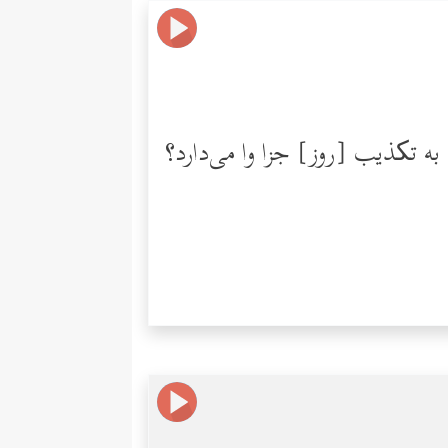
ه تکذیب [روز] جزا وا می‌دارد؟