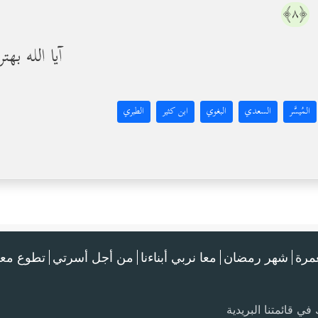
﴿٨﴾
آیا الله ب
المُيسَّر
السعدي
البغوي
ابن كثير
الطبري
عمرة
شهر رمضان
معا نربي أبناءنا
من أجل أسرتي
تطوع معن
في قائمتنا البريدية