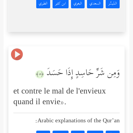
المُيسَّر
السعدي
البغوي
ابن كثير
الطبري
وَمِن شَرِّ حَاسِدٍ إِذَا حَسَدَ
﴿٥﴾
et contre le mal de l'envieux
quand il envie».
Arabic explanations of the Qur’an: