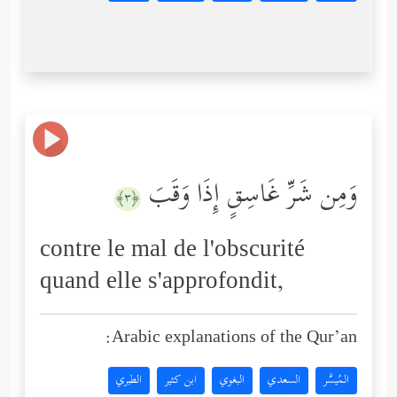
وَمِن شَرِّ غَاسِقٍ إِذَا وَقَبَ
﴿٣﴾
contre le mal de l'obscurité
quand elle s'approfondit,
Arabic explanations of the Qur’an:
المُيسَّر
السعدي
البغوي
ابن كثير
الطبري