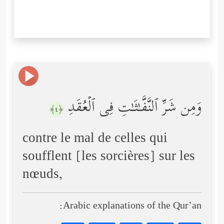
وَمِن شَرِّ ٱلنَّفَّـٰثَـٰتِ فِی ٱلۡعُقَدِ
﴿٤﴾
contre le mal de celles qui
soufflent [les sorcières] sur les
nœuds,
Arabic explanations of the Qur’an: