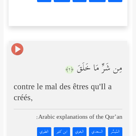
مِن شَرِّ مَا خَلَقَ
﴿٢﴾
contre le mal des êtres qu'Il a
créés,
Arabic explanations of the Qur’an:
المُيسَّر
السعدي
البغوي
ابن كثير
الطبري