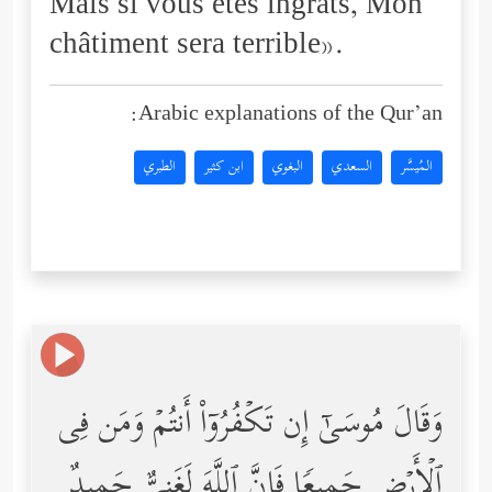
Mais si vous êtes ingrats, Mon
châtiment sera terrible».
Arabic explanations of the Qur’an:
المُيسَّر
السعدي
البغوي
ابن كثير
الطبري
وَقَالَ مُوسَىٰۤ إِن تَكۡفُرُوۤاْ أَنتُمۡ وَمَن فِی
ٱلۡأَرۡضِ جَمِیعࣰا فَإِنَّ ٱللَّهَ لَغَنِیٌّ حَمِیدٌ