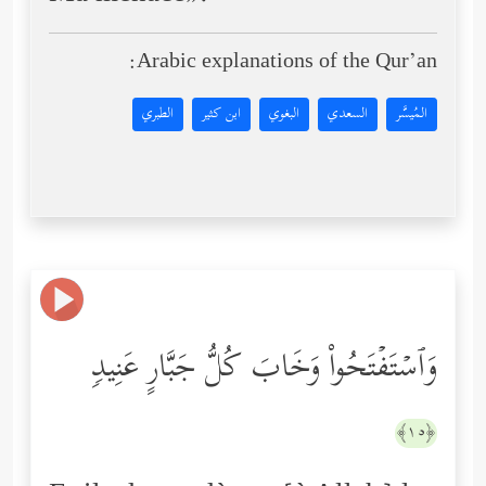
Arabic explanations of the Qur’an:
المُيسَّر
السعدي
البغوي
ابن كثير
الطبري
وَٱسۡتَفۡتَحُواْ وَخَابَ كُلُّ جَبَّارٍ عَنِیدࣲ
﴿١٥﴾