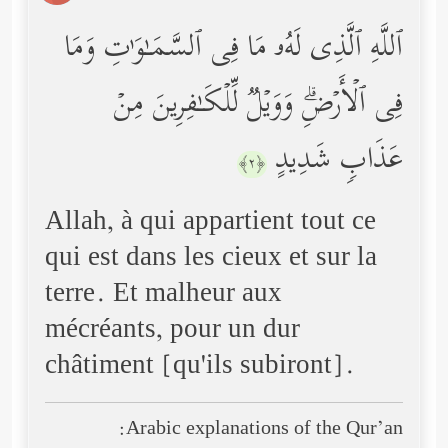
ٱللَّهِ ٱلَّذِی لَهُۥ مَا فِی ٱلسَّمَـٰوَ ٰ⁠تِ وَمَا
فِی ٱلۡأَرۡضِۗ وَوَیۡلࣱ لِّلۡكَـٰفِرِینَ مِنۡ
عَذَابࣲ شَدِیدٍ
﴿٢﴾
Allah, à qui appartient tout ce
qui est dans les cieux et sur la
terre. Et malheur aux
mécréants, pour un dur
châtiment [qu'ils subiront].
Arabic explanations of the Qur’an: