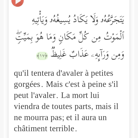
یَتَجَرَّعُهُۥ وَلَا یَكَادُ یُسِیغُهُۥ وَیَأۡتِیهِ
ٱلۡمَوۡتُ مِن كُلِّ مَكَانࣲ وَمَا هُوَ بِمَیِّتࣲۖ
وَمِن وَرَاۤىِٕهِۦ عَذَابٌ غَلِیظࣱ
﴿١٧﴾
qu'il tentera d'avaler à petites
gorgées. Mais c'est à peine s'il
peut l'avaler. La mort lui
viendra de toutes parts, mais il
ne mourra pas; et il aura un
châtiment terrible.