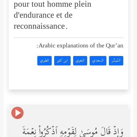
pour tout homme plein
d'endurance et de
reconnaissance.
Arabic explanations of the Qur’an:
المُيسَّر
السعدي
البغوي
ابن كثير
الطبري
وَإِذۡ قَالَ مُوسَىٰ لِقَوۡمِهِ ٱذۡكُرُواْ نِعۡمَةَ