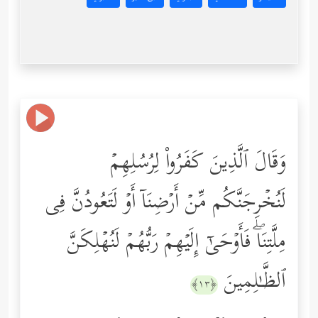
وَقَالَ ٱلَّذِینَ كَفَرُواْ لِرُسُلِهِمۡ
لَنُخۡرِجَنَّكُم مِّنۡ أَرۡضِنَاۤ أَوۡ لَتَعُودُنَّ فِی
مِلَّتِنَاۖ فَأَوۡحَىٰۤ إِلَیۡهِمۡ رَبُّهُمۡ لَنُهۡلِكَنَّ
ٱلظَّـٰلِمِینَ
﴿١٣﴾