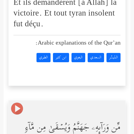
Et ils demandèrent [à Allah] la
victoire. Et tout tyran insolent
fut déçu.
Arabic explanations of the Qur’an:
المُيسَّر
السعدي
البغوي
ابن كثير
الطبري
مِّن وَرَاۤىِٕهِۦ جَهَنَّمُ وَیُسۡقَىٰ مِن مَّاۤءࣲ