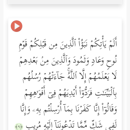
أَلَمۡ یَأۡتِكُمۡ نَبَؤُاْ ٱلَّذِینَ مِن قَبۡلِكُمۡ قَوۡمِ
نُوحࣲ وَعَادࣲ وَثَمُودَ وَٱلَّذِینَ مِنۢ بَعۡدِهِمۡ
لَا یَعۡلَمُهُمۡ إِلَّا ٱللَّهُۚ جَاۤءَتۡهُمۡ رُسُلُهُم
بِٱلۡبَیِّنَـٰتِ فَرَدُّوۤاْ أَیۡدِیَهُمۡ فِیۤ أَفۡوَ ٰ⁠هِهِمۡ
وَقَالُوۤاْ إِنَّا كَفَرۡنَا بِمَاۤ أُرۡسِلۡتُم بِهِۦ وَإِنَّا
لَفِی شَكࣲّ مِّمَّا تَدۡعُونَنَاۤ إِلَیۡهِ مُرِیبࣲ
﴿٩﴾