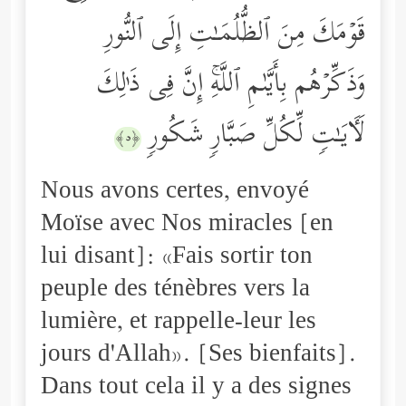
قَوۡمَكَ مِنَ ٱلظُّلُمَـٰتِ إِلَى ٱلنُّورِ
وَذَكِّرۡهُم بِأَیَّىٰمِ ٱللَّهِۚ إِنَّ فِی ذَ ٰ⁠لِكَ
لَـَٔایَـٰتࣲ لِّكُلِّ صَبَّارࣲ شَكُورࣲ
﴿٥﴾
Nous avons certes, envoyé
Moïse avec Nos miracles [en
lui disant]: «Fais sortir ton
peuple des ténèbres vers la
lumière, et rappelle-leur les
jours d'Allah». [Ses bienfaits].
Dans tout cela il y a des signes