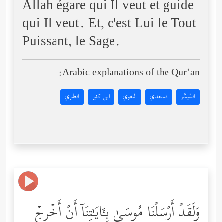
Allah égare qui Il veut et guide
qui Il veut. Et, c'est Lui le Tout
Puissant, le Sage.
Arabic explanations of the Qur’an:
المُيسَّر
السعدي
البغوي
ابن كثير
الطبري
وَلَقَدۡ أَرۡسَلۡنَا مُوسَىٰ بِـَٔایَـٰتِنَاۤ أَنۡ أَخۡرِجۡ