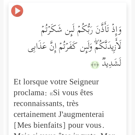
وَإِذۡ تَأَذَّنَ رَبُّكُمۡ لَىِٕن شَكَرۡتُمۡ
لَأَزِیدَنَّكُمۡۖ وَلَىِٕن كَفَرۡتُمۡ إِنَّ عَذَابِی
لَشَدِیدࣱ
﴿٧﴾
Et lorsque votre Seigneur
proclama: «Si vous êtes
reconnaissants, très
certainement J'augmenterai
[Mes bienfaits] pour vous.