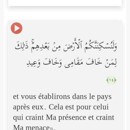
وَلَنُسۡكِنَنَّكُمُ ٱلۡأَرۡضَ مِنۢ بَعۡدِهِمۡۚ ذَ ٰ⁠لِكَ
لِمَنۡ خَافَ مَقَامِی وَخَافَ وَعِیدِ
﴿١٤﴾
et vous établirons dans le pays
après eux. Cela est pour celui
qui craint Ma présence et craint
Ma menace».