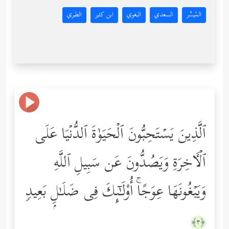
المُيسَّر
السعدي
البغوي
ابن كثير
الطبري
ٱلَّذِینَ یَسۡتَحِبُّونَ ٱلۡحَیَوٰةَ ٱلدُّنۡیَا عَلَى
ٱلۡـَٔاخِرَةِ وَیَصُدُّونَ عَن سَبِیلِ ٱللَّهِ
وَیَبۡغُونَهَا عِوَجًاۚ أُوْلَـٰۤىِٕكَ فِی ضَلَـٰلِۭ بَعِیدࣲ
﴿٣﴾