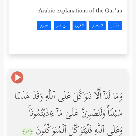
Arabic explanations of the Qur’an:
المُيسَّر
السعدي
البغوي
ابن كثير
الطبري
وَمَا لَنَاۤ أَلَّا نَتَوَكَّلَ عَلَى ٱللَّهِ وَقَدۡ هَدَىٰنَا
سُبُلَنَاۚ وَلَنَصۡبِرَنَّ عَلَىٰ مَاۤ ءَاذَیۡتُمُونَاۚ
وَعَلَى ٱللَّهِ فَلۡیَتَوَكَّلِ ٱلۡمُتَوَكِّلُونَ
﴿١٢﴾