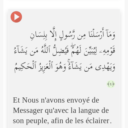
وَمَاۤ أَرۡسَلۡنَا مِن رَّسُولٍ إِلَّا بِلِسَانِ
قَوۡمِهِۦ لِیُبَیِّنَ لَهُمۡۖ فَیُضِلُّ ٱللَّهُ مَن یَشَاۤءُ
وَیَهۡدِی مَن یَشَاۤءُۚ وَهُوَ ٱلۡعَزِیزُ ٱلۡحَكِیمُ
﴿٤﴾
Et Nous n'avons envoyé de
Messager qu'avec la langue de
son peuple, afin de les éclairer.