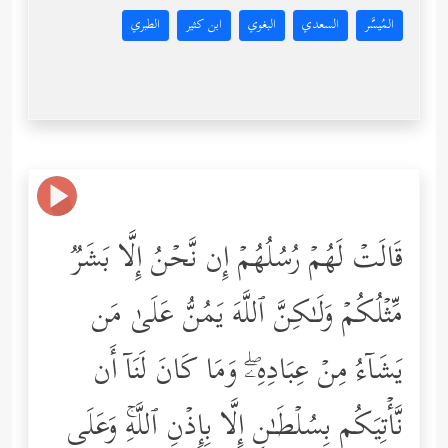
المُيسَّر
السعدي
البغوي
ابن كثير
الطبري
قَالَتۡ لَهُمۡ رُسُلُهُمۡ إِن نَّحۡنُ إِلَّا بَشَرࣱ
مِّثۡلُكُمۡ وَلَـٰكِنَّ ٱللَّهَ یَمُنُّ عَلَىٰ مَن
یَشَاۤءُ مِنۡ عِبَادِهِۦۖ وَمَا كَانَ لَنَاۤ أَن
نَّأۡتِیَكُم بِسُلۡطَـٰنٍ إِلَّا بِإِذۡنِ ٱللَّهِۚ وَعَلَى