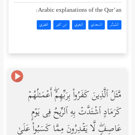
Arabic explanations of the Qur’an:
المُيسَّر
السعدي
البغوي
ابن كثير
الطبري
مَّثَلُ ٱلَّذِینَ كَفَرُواْ بِرَبِّهِمۡۖ أَعۡمَـٰلُهُمۡ
كَرَمَادٍ ٱشۡتَدَّتۡ بِهِ ٱلرِّیحُ فِی یَوۡمٍ
عَاصِفࣲۖ لَّا یَقۡدِرُونَ مِمَّا كَسَبُواْ عَلَىٰ