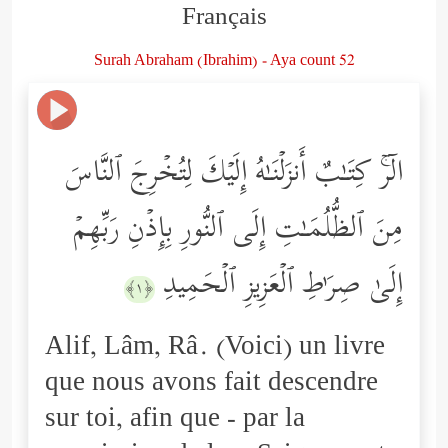
Français
Surah Abraham (Ibrahim) - Aya count 52
الۤرۚ كِتَـٰبٌ أَنزَلۡنَـٰهُ إِلَیۡكَ لِتُخۡرِجَ ٱلنَّاسَ
مِنَ ٱلظُّلُمَـٰتِ إِلَى ٱلنُّورِ بِإِذۡنِ رَبِّهِمۡ
إِلَىٰ صِرَ ٰ⁠طِ ٱلۡعَزِیزِ ٱلۡحَمِیدِ
﴿١﴾
Alif, Lâm, Râ. (Voici) un livre
que nous avons fait descendre
sur toi, afin que - par la