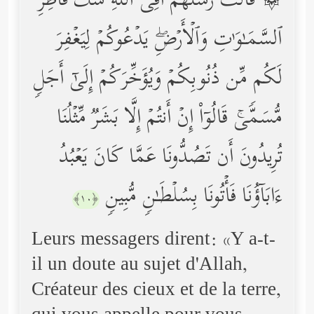
۞ قَالَتۡ رُسُلُهُمۡ أَفِی ٱللَّهِ شَكࣱّ فَاطِرِ
ٱلسَّمَـٰوَ ٰ⁠تِ وَٱلۡأَرۡضِۖ یَدۡعُوكُمۡ لِیَغۡفِرَ
لَكُم مِّن ذُنُوبِكُمۡ وَیُؤَخِّرَكُمۡ إِلَىٰۤ أَجَلࣲ
مُّسَمࣰّىۚ قَالُوۤاْ إِنۡ أَنتُمۡ إِلَّا بَشَرࣱ مِّثۡلُنَا
تُرِیدُونَ أَن تَصُدُّونَا عَمَّا كَانَ یَعۡبُدُ
ءَابَاۤؤُنَا فَأۡتُونَا بِسُلۡطَـٰنࣲ مُّبِینࣲ
﴿١٠﴾
Leurs messagers dirent: «Y a-t-
il un doute au sujet d'Allah,
Créateur des cieux et de la terre,