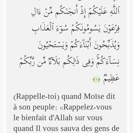
ٱللَّهِ عَلَیۡكُمۡ إِذۡ أَنجَىٰكُم مِّنۡ ءَالِ
فِرۡعَوۡنَ یَسُومُونَكُمۡ سُوۤءَ ٱلۡعَذَابِ
وَیُذَبِّحُونَ أَبۡنَاۤءَكُمۡ وَیَسۡتَحۡیُونَ
نِسَاۤءَكُمۡۚ وَفِی ذَ ٰ⁠لِكُم بَلَاۤءࣱ مِّن رَّبِّكُمۡ
عَظِیمࣱ
﴿٦﴾
(Rappelle-toi) quand Moïse dit
à son peuple: «Rappelez-vous
le bienfait d'Allah sur vous
quand Il vous sauva des gens de