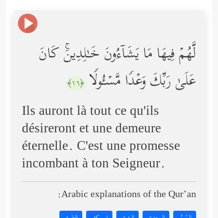
لَّهُمۡ فِیهَا مَا یَشَاۤءُونَ خَـٰلِدِینَۚ كَانَ
عَلَىٰ رَبِّكَ وَعۡدࣰا مَّسۡـُٔولࣰا
﴿١٦﴾
Ils auront là tout ce qu'ils
désireront et une demeure
éternelle. C'est une promesse
incombant à ton Seigneur.
Arabic explanations of the Qur’an: