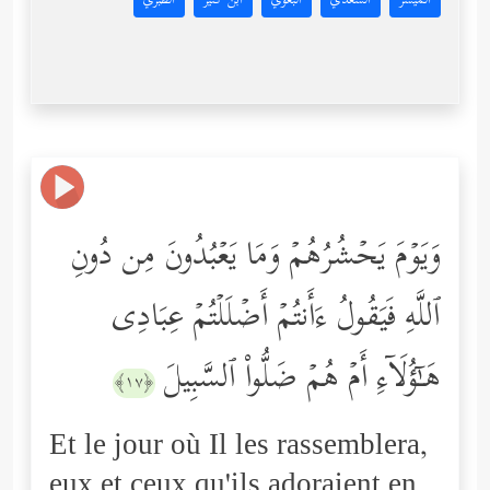
المُيسَّر
السعدي
البغوي
ابن كثير
الطبري
وَیَوۡمَ یَحۡشُرُهُمۡ وَمَا یَعۡبُدُونَ مِن دُونِ
ٱللَّهِ فَیَقُولُ ءَأَنتُمۡ أَضۡلَلۡتُمۡ عِبَادِی
هَـٰۤؤُلَاۤءِ أَمۡ هُمۡ ضَلُّواْ ٱلسَّبِیلَ
﴿١٧﴾
Et le jour où Il les rassemblera,
eux et ceux qu'ils adoraient en