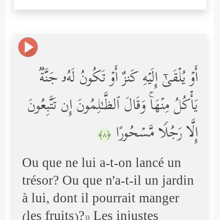
أَوۡ یُلۡقَىٰۤ إِلَیۡهِ كَنزٌ أَوۡ تَكُونُ لَهُۥ جَنَّةࣱ
یَأۡكُلُ مِنۡهَاۚ وَقَالَ ٱلظَّـٰلِمُونَ إِن تَتَّبِعُونَ
إِلَّا رَجُلࣰا مَّسۡحُورًا
﴿٨﴾
Ou que ne lui a-t-on lancé un
trésor? Ou que n'a-t-il un jardin
à lui, dont il pourrait manger
(les fruits)?» Les injustes