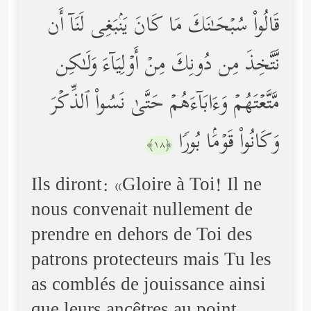
قَالُواْ سُبۡحَـٰنَكَ مَا كَانَ یَنۢبَغِی لَنَاۤ أَن
نَّتَّخِذَ مِن دُونِكَ مِنۡ أَوۡلِیَاۤءَ وَلَـٰكِن
مَّتَّعۡتَهُمۡ وَءَابَاۤءَهُمۡ حَتَّىٰ نَسُواْ ٱلذِّكۡرَ
وَكَانُواْ قَوۡمَۢا بُورࣰا
﴿١٨﴾
Ils diront: «Gloire à Toi! Il ne
nous convenait nullement de
prendre en dehors de Toi des
patrons protecteurs mais Tu les
as comblés de jouissance ainsi