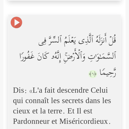
قُلۡ أَنزَلَهُ ٱلَّذِی یَعۡلَمُ ٱلسِّرَّ فِی
ٱلسَّمَـٰوَ ٰ⁠تِ وَٱلۡأَرۡضِۚ إِنَّهُۥ كَانَ غَفُورࣰا
رَّحِیمࣰا
﴿٦﴾
Dis: «L'a fait descendre Celui
qui connaît les secrets dans les
cieux et la terre. Et Il est
Pardonneur et Miséricordieux.