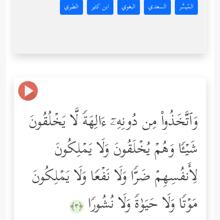
المُيسَّر
السعدي
البغوي
ابن كثير
الطبري
وَٱتَّخَذُواْ مِن دُونِهِۦۤ ءَالِهَةࣰ لَّا یَخۡلُقُونَ
شَیۡـࣰٔا وَهُمۡ یُخۡلَقُونَ وَلَا یَمۡلِكُونَ
لِأَنفُسِهِمۡ ضَرࣰّا وَلَا نَفۡعࣰا وَلَا یَمۡلِكُونَ
مَوۡتࣰا وَلَا حَیَوٰةࣰ وَلَا نُشُورࣰا
﴿٣﴾