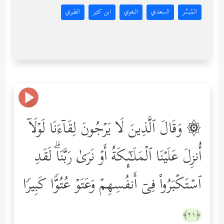
المُيسَّر
السعدي
البغوي
ابن كثير
الطبري
۞ وَقَالَ ٱلَّذِینَ لَا یَرۡجُونَ لِقَاۤءَنَا لَوۡلَاۤ
أُنزِلَ عَلَیۡنَا ٱلۡمَلَـٰۤىِٕكَةُ أَوۡ نَرَىٰ رَبَّنَاۗ لَقَدِ
ٱسۡتَكۡبَرُواْ فِیۤ أَنفُسِهِمۡ وَعَتَوۡ عُتُوࣰّا كَبِیرࣰا
﴿٢١﴾