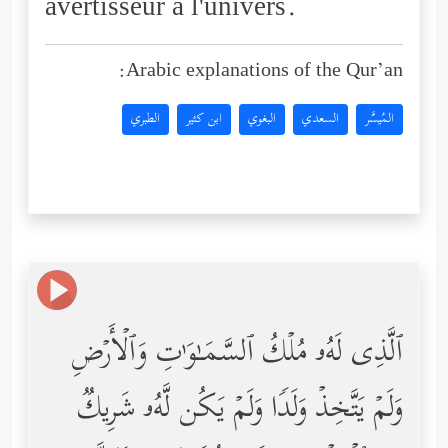
avertisseur à l'univers.
Arabic explanations of the Qur’an:
المُيسَّر
السعدي
البغوي
ابن كثير
الطبري
ٱلَّذِی لَهُۥ مُلۡكُ ٱلسَّمَـٰوَ ٰ⁠تِ وَٱلۡأَرۡضِ
وَلَمۡ یَتَّخِذۡ وَلَدࣰا وَلَمۡ یَكُن لَّهُۥ شَرِیكࣱ