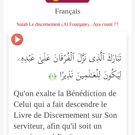
Français
Surah Le discernement (Al Fourqane) - Aya count 77
تَبَارَكَ ٱلَّذِی نَزَّلَ ٱلۡفُرۡقَانَ عَلَىٰ عَبۡدِهِۦ
لِیَكُونَ لِلۡعَـٰلَمِینَ نَذِیرًا
﴿١﴾
Qu'on exalte la Bénédiction de
Celui qui a fait descendre le
Livre de Discernement sur Son
serviteur, afin qu'il soit un