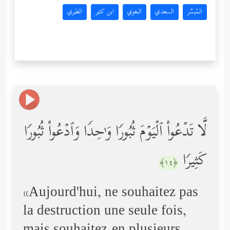
المُيسَّر
السعدي
البغوي
ابن كثير
الطبري
لَّا تَدۡعُواْ ٱلۡیَوۡمَ ثُبُورࣰا وَ ٰ⁠حِدࣰا وَٱدۡعُواْ ثُبُورࣰا
كَثِیرࣰا
﴿١٤﴾
«Aujourd'hui, ne souhaitez pas
la destruction une seule fois,