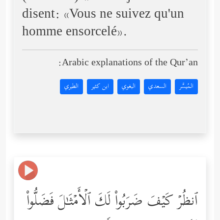
disent: «Vous ne suivez qu'un
homme ensorcelé».
Arabic explanations of the Qur’an:
المُيسَّر
السعدي
البغوي
ابن كثير
الطبري
ٱنظُرۡ كَیۡفَ ضَرَبُواْ لَكَ ٱلۡأَمۡثَـٰلَ فَضَلُّواْ