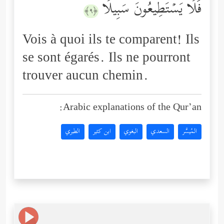
فَلَا یَسۡتَطِیعُونَ سَبِیلࣰا
﴿٩﴾
Vois à quoi ils te comparent! Ils
se sont égarés. Ils ne pourront
trouver aucun chemin.
Arabic explanations of the Qur’an:
المُيسَّر
السعدي
البغوي
ابن كثير
الطبري