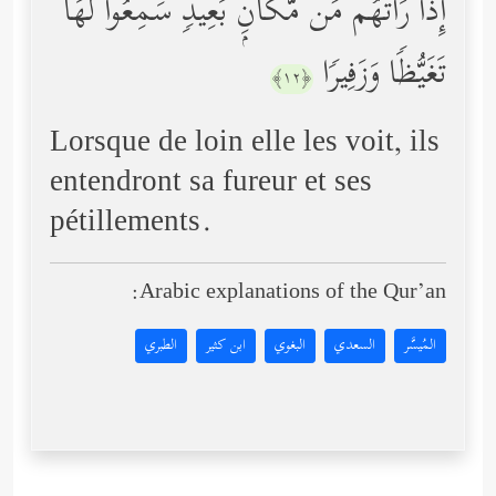
إِذَا رَأَتۡهُم مِّن مَّكَانِۭ بَعِیدࣲ سَمِعُواْ لَهَا
تَغَیُّظࣰا وَزَفِیرࣰا
﴿١٢﴾
Lorsque de loin elle les voit, ils
entendront sa fureur et ses
pétillements.
Arabic explanations of the Qur’an:
المُيسَّر
السعدي
البغوي
ابن كثير
الطبري