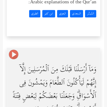
Arabic explanations of the Qur’an:
المُيسَّر
السعدي
البغوي
ابن كثير
الطبري
وَمَاۤ أَرۡسَلۡنَا قَبۡلَكَ مِنَ ٱلۡمُرۡسَلِینَ إِلَّاۤ
إِنَّهُمۡ لَیَأۡكُلُونَ ٱلطَّعَامَ وَیَمۡشُونَ فِی
ٱلۡأَسۡوَاقِۗ وَجَعَلۡنَا بَعۡضَكُمۡ لِبَعۡضࣲ فِتۡنَةً