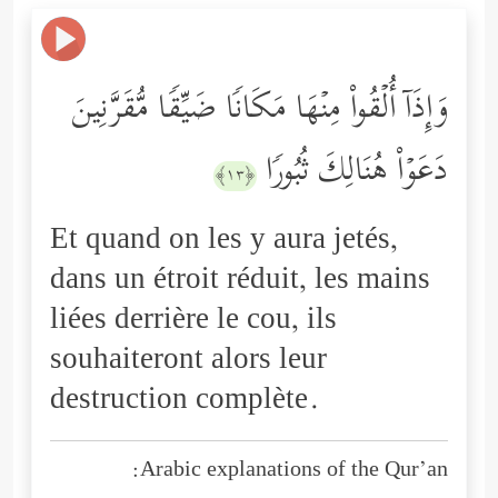
وَإِذَاۤ أُلۡقُواْ مِنۡهَا مَكَانࣰا ضَیِّقࣰا مُّقَرَّنِینَ
دَعَوۡاْ هُنَالِكَ ثُبُورࣰا
﴿١٣﴾
Et quand on les y aura jetés,
dans un étroit réduit, les mains
liées derrière le cou, ils
souhaiteront alors leur
destruction complète.
Arabic explanations of the Qur’an: