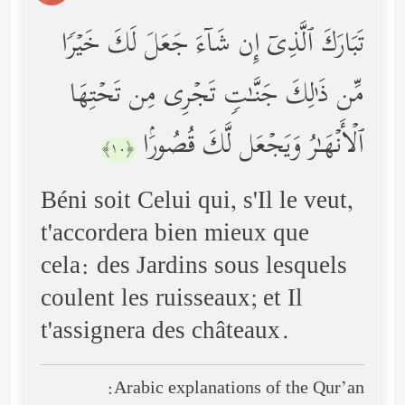
تَبَارَكَ ٱلَّذِیۤ إِن شَاۤءَ جَعَلَ لَكَ خَیۡرࣰا
مِّن ذَ ٰ⁠لِكَ جَنَّـٰتࣲ تَجۡرِی مِن تَحۡتِهَا
ٱلۡأَنۡهَـٰرُ وَیَجۡعَل لَّكَ قُصُورَۢا
﴿١٠﴾
Béni soit Celui qui, s'Il le veut,
t'accordera bien mieux que
cela: des Jardins sous lesquels
coulent les ruisseaux; et Il
t'assignera des châteaux.
Arabic explanations of the Qur’an: