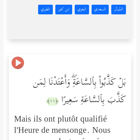
المُيسَّر
السعدي
البغوي
ابن كثير
الطبري
بَلۡ كَذَّبُواْ بِٱلسَّاعَةِۖ وَأَعۡتَدۡنَا لِمَن
كَذَّبَ بِٱلسَّاعَةِ سَعِیرًا
﴿١١﴾
Mais ils ont plutôt qualifié
l'Heure de mensonge. Nous