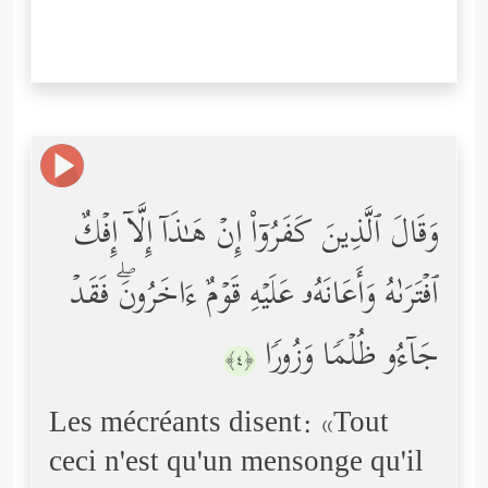
وَقَالَ ٱلَّذِینَ كَفَرُوۤاْ إِنۡ هَـٰذَاۤ إِلَّاۤ إِفۡكٌ
ٱفۡتَرَىٰهُ وَأَعَانَهُۥ عَلَیۡهِ قَوۡمٌ ءَاخَرُونَۖ فَقَدۡ
جَاۤءُو ظُلۡمࣰا وَزُورࣰا
﴿٤﴾
Les mécréants disent: «Tout
ceci n'est qu'un mensonge qu'il