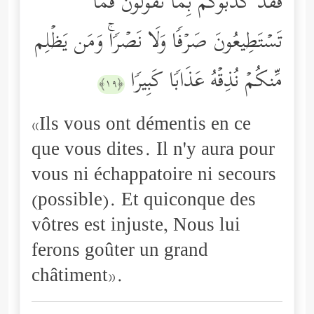
فَقَدۡ كَذَّبُوكُم بِمَا تَقُولُونَ فَمَا
تَسۡتَطِیعُونَ صَرۡفࣰا وَلَا نَصۡرࣰاۚ وَمَن یَظۡلِم
مِّنكُمۡ نُذِقۡهُ عَذَابࣰا كَبِیرࣰا
﴿١٩﴾
«Ils vous ont démentis en ce
que vous dites. Il n'y aura pour
vous ni échappatoire ni secours
(possible). Et quiconque des
vôtres est injuste, Nous lui
ferons goûter un grand
châtiment».