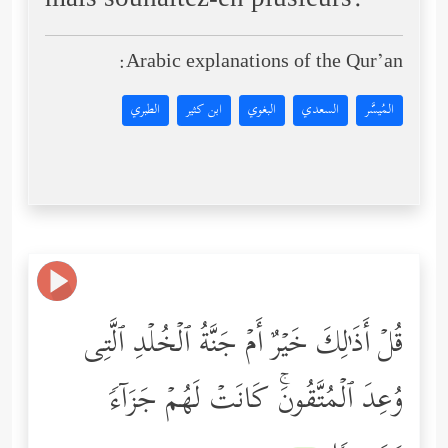
mais souhaitez-en plusieurs.
Arabic explanations of the Qur’an:
المُيسَّر
السعدي
البغوي
ابن كثير
الطبري
قُلۡ أَذَ ٰ⁠لِكَ خَیۡرٌ أَمۡ جَنَّةُ ٱلۡخُلۡدِ ٱلَّتِی
وُعِدَ ٱلۡمُتَّقُونَۚ كَانَتۡ لَهُمۡ جَزَاۤءࣰ