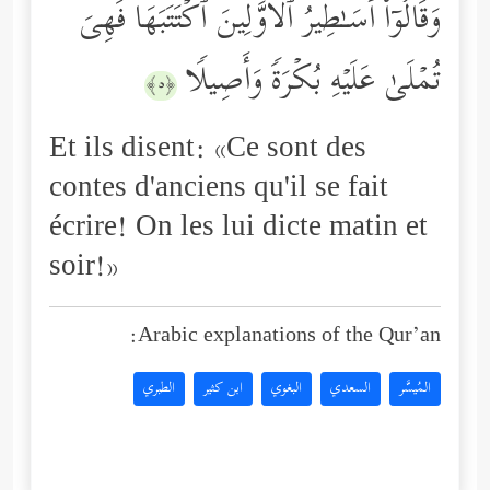
وَقَالُوۤاْ أَسَـٰطِیرُ ٱلۡأَوَّلِینَ ٱكۡتَتَبَهَا فَهِیَ
تُمۡلَىٰ عَلَیۡهِ بُكۡرَةࣰ وَأَصِیلࣰا
﴿٥﴾
Et ils disent: «Ce sont des
contes d'anciens qu'il se fait
écrire! On les lui dicte matin et
soir!»
Arabic explanations of the Qur’an:
المُيسَّر
السعدي
البغوي
ابن كثير
الطبري