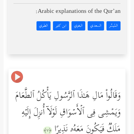
Arabic explanations of the Qur’an:
المُيسَّر
السعدي
البغوي
ابن كثير
الطبري
وَقَالُواْ مَالِ هَـٰذَا ٱلرَّسُولِ یَأۡكُلُ ٱلطَّعَامَ
وَیَمۡشِی فِی ٱلۡأَسۡوَاقِ لَوۡلَاۤ أُنزِلَ إِلَیۡهِ
مَلَكࣱ فَیَكُونَ مَعَهُۥ نَذِیرًا
﴿٧﴾