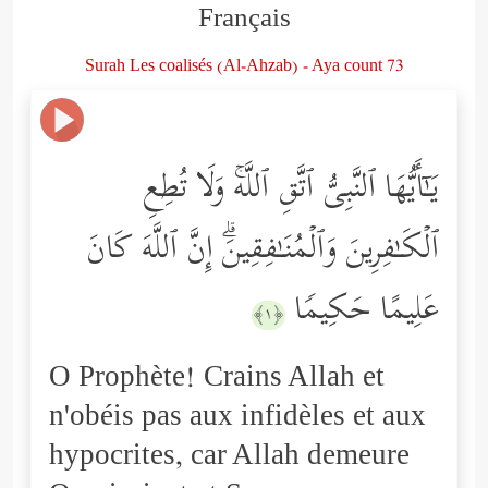
Français
Surah Les coalisés (Al-Ahzab) - Aya count 73
یَـٰۤأَیُّهَا ٱلنَّبِیُّ ٱتَّقِ ٱللَّهۚ وَلَا تُطِعِ
ٱلۡكَـٰفِرِینَ وَٱلۡمُنَـٰفِقِینَۗ إِنَّ ٱللَّهَ كَانَ
عَلِیمًا حَكِیمࣰا
﴿١﴾
O Prophète! Crains Allah et
n'obéis pas aux infidèles et aux
hypocrites, car Allah demeure