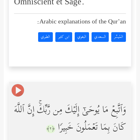
Omniscient et Sage.
Arabic explanations of the Qur’an:
المُيسَّر
السعدي
البغوي
ابن كثير
الطبري
وَٱتَّبِعۡ مَا یُوحَىٰۤ إِلَیۡكَ مِن رَّبِّكَۚ إِنَّ ٱللَّهَ
كَانَ بِمَا تَعۡمَلُونَ خَبِیرࣰا
﴿٢﴾