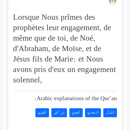
﴿٧﴾
Lorsque Nous prîmes des
prophètes leur engagement, de
même que de toi, de Noé,
d'Abraham, de Moïse, et de
Jésus fils de Marie: et Nous
avons pris d'eux un engagement
solennel,
Arabic explanations of the Qur’an:
المُيسَّر
السعدي
البغوي
ابن كثير
الطبري