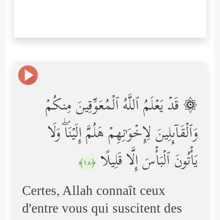
۞ قَدۡ یَعۡلَمُ ٱللَّهُ ٱلۡمُعَوِّقِینَ مِنكُمۡ
وَٱلۡقَاۤىِٕلِینَ لِإِخۡوَ ٰ⁠نِهِمۡ هَلُمَّ إِلَیۡنَاۖ وَلَا
یَأۡتُونَ ٱلۡبَأۡسَ إِلَّا قَلِیلًا
﴿١٨﴾
Certes, Allah connaît ceux
d'entre vous qui suscitent des