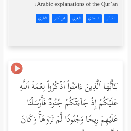
Arabic explanations of the Qur’an:
المُيسَّر
السعدي
البغوي
ابن كثير
الطبري
یَـٰۤأَیُّهَا ٱلَّذِینَ ءَامَنُواْ ٱذۡكُرُواْ نِعۡمَةَ ٱللَّهِ
عَلَیۡكُمۡ إِذۡ جَاۤءَتۡكُمۡ جُنُودࣱ فَأَرۡسَلۡنَا
عَلَیۡهِمۡ رِیحࣰا وَجُنُودࣰا لَّمۡ تَرَوۡهَاۚ وَكَانَ