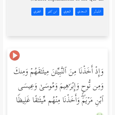
المُيسَّر
السعدي
البغوي
ابن كثير
الطبري
وَإِذۡ أَخَذۡنَا مِنَ ٱلنَّبِیِّـۧنَ مِیثَـٰقَهُمۡ وَمِنكَ
وَمِن نُّوحࣲ وَإِبۡرَ ٰ⁠هِیمَ وَمُوسَىٰ وَعِیسَى
ٱبۡنِ مَرۡیَمَۖ وَأَخَذۡنَا مِنۡهُم مِّیثَـٰقًا غَلِیظࣰا