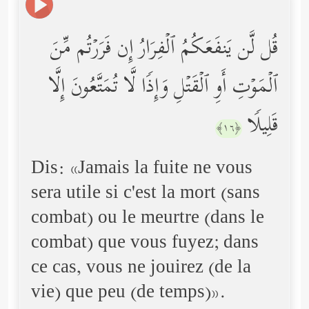
قُل لَّن یَنفَعَكُمُ ٱلۡفِرَارُ إِن فَرَرۡتُم مِّنَ
ٱلۡمَوۡتِ أَوِ ٱلۡقَتۡلِ وَإِذࣰا لَّا تُمَتَّعُونَ إِلَّا
قَلِیلࣰا
﴿١٦﴾
Dis: «Jamais la fuite ne vous
sera utile si c'est la mort (sans
combat) ou le meurtre (dans le
combat) que vous fuyez; dans
ce cas, vous ne jouirez (de la
vie) que peu (de temps)».