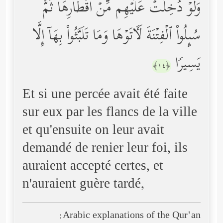
وَلَوۡ دُخِلَتۡ عَلَیۡهِم مِّنۡ أَقۡطَارِهَا ثُمَّ
سُىِٕلُواْ ٱلۡفِتۡنَةَ لَـَٔاتَوۡهَا وَمَا تَلَبَّثُواْ بِهَاۤ إِلَّا
یَسِیرࣰا
﴿١٤﴾
Et si une percée avait été faite
sur eux par les flancs de la ville
et qu'ensuite on leur avait
demandé de renier leur foi, ils
auraient accepté certes, et
n'auraient guère tardé,
Arabic explanations of the Qur’an: