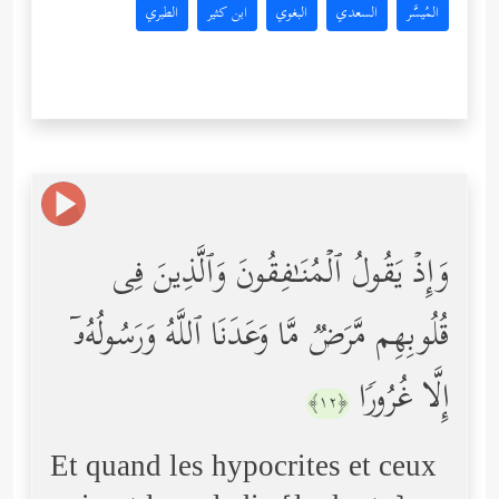
المُيسَّر
السعدي
البغوي
ابن كثير
الطبري
وَإِذۡ یَقُولُ ٱلۡمُنَـٰفِقُونَ وَٱلَّذِینَ فِی
قُلُوبِهِم مَّرَضࣱ مَّا وَعَدَنَا ٱللَّهُ وَرَسُولُهُۥۤ
إِلَّا غُرُورࣰا
﴿١٢﴾
Et quand les hypocrites et ceux