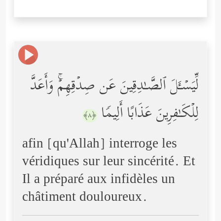
لِّیَسۡـَٔلَ ٱلصَّـٰدِقِینَ عَن صِدۡقِهِمۡۚ وَأَعَدَّ
لِلۡكَـٰفِرِینَ عَذَابًا أَلِیمࣰا
﴿٨﴾
afin [qu'Allah] interroge les
véridiques sur leur sincérité. Et
Il a préparé aux infidèles un
châtiment douloureux.