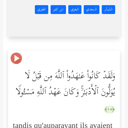
المُيسَّر
السعدي
البغوي
ابن كثير
الطبري
وَلَقَدۡ كَانُواْ عَـٰهَدُواْ ٱللَّهَ مِن قَبۡلُ لَا
یُوَلُّونَ ٱلۡأَدۡبَـٰرَۚ وَكَانَ عَهۡدُ ٱللَّهِ مَسۡـُٔولࣰا
﴿١٥﴾
tandis qu'auparavant ils avaient