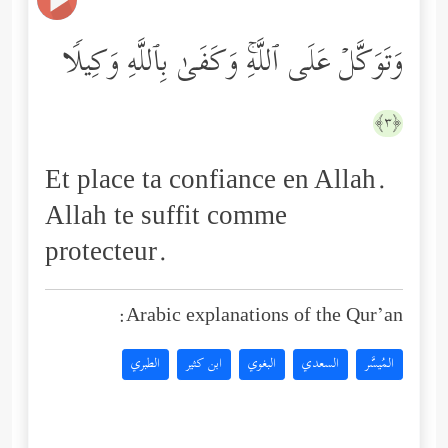
وَتَوَكَّلۡ عَلَى ٱللَّهِۚ وَكَفَىٰ بِٱللَّهِ وَكِیلࣰا
﴿٣﴾
Et place ta confiance en Allah.
Allah te suffit comme
protecteur.
Arabic explanations of the Qur’an:
المُيسَّر
السعدي
البغوي
ابن كثير
الطبري