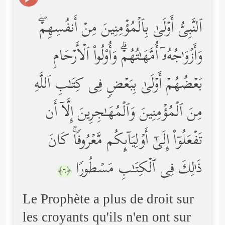
ٱلنَّبِیُّ أَوۡلَىٰ بِٱلۡمُؤۡمِنِینَ مِنۡ أَنفُسِهِمۡۖ
وَأَزۡوَ ٰ⁠جُهُۥۤ أُمَّهَـٰتُهُمۡۗ وَأُوْلُواْ ٱلۡأَرۡحَامِ
بَعۡضُهُمۡ أَوۡلَىٰ بِبَعۡضࣲ فِی كِتَـٰبِ ٱللَّهِ
مِنَ ٱلۡمُؤۡمِنِینَ وَٱلۡمُهَـٰجِرِینَ إِلَّاۤ أَن
تَفۡعَلُوۤاْ إِلَىٰۤ أَوۡلِیَاۤىِٕكُم مَّعۡرُوفࣰاۚ كَانَ
ذَ ٰ⁠لِكَ فِی ٱلۡكِتَـٰبِ مَسۡطُورࣰا
﴿٦﴾
Le Prophète a plus de droit sur
les croyants qu'ils n'en ont sur