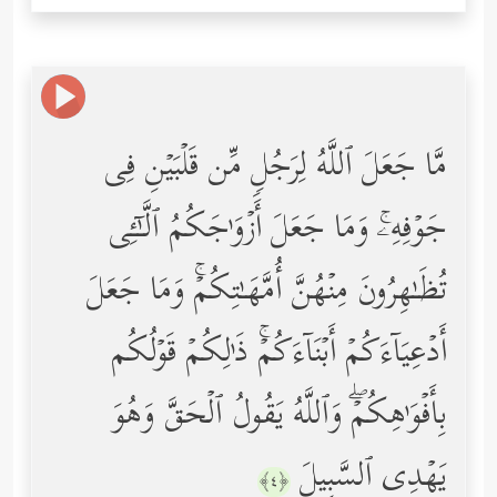
مَّا جَعَلَ ٱللَّهُ لِرَجُلࣲ مِّن قَلۡبَیۡنِ فِی
جَوۡفِهِۦۚ وَمَا جَعَلَ أَزۡوَ ٰ⁠جَكُمُ ٱلَّـٰۤـِٔی
تُظَـٰهِرُونَ مِنۡهُنَّ أُمَّهَـٰتِكُمۡۚ وَمَا جَعَلَ
أَدۡعِیَاۤءَكُمۡ أَبۡنَاۤءَكُمۡۚ ذَ ٰ⁠لِكُمۡ قَوۡلُكُم
بِأَفۡوَ ٰ⁠هِكُمۡۖ وَٱللَّهُ یَقُولُ ٱلۡحَقَّ وَهُوَ
یَهۡدِی ٱلسَّبِیلَ
﴿٤﴾