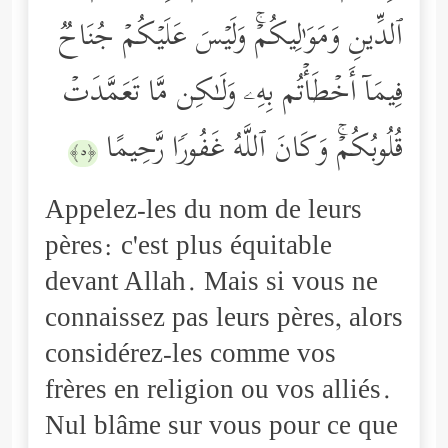
ٱلدِّینِ وَمَوَ ٰ⁠لِیكُمۡۚ وَلَیۡسَ عَلَیۡكُمۡ جُنَاحࣱ
فِیمَاۤ أَخۡطَأۡتُم بِهِۦ وَلَـٰكِن مَّا تَعَمَّدَتۡ
قُلُوبُكُمۡۚ وَكَانَ ٱللَّهُ غَفُورࣰا رَّحِیمًا
﴿٥﴾
Appelez-les du nom de leurs
pères: c'est plus équitable
devant Allah. Mais si vous ne
connaissez pas leurs pères, alors
considérez-les comme vos
frères en religion ou vos alliés.
Nul blâme sur vous pour ce que