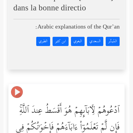
dans la bonne directio
Arabic explanations of the Qur’an:
المُيسَّر
السعدي
البغوي
ابن كثير
الطبري
ٱدۡعُوهُمۡ لِـَٔابَاۤىِٕهِمۡ هُوَ أَقۡسَطُ عِندَ ٱللَّهِۚ
فَإِن لَّمۡ تَعۡلَمُوۤاْ ءَابَاۤءَهُمۡ فَإِخۡوَ ٰ⁠نُكُمۡ فِی