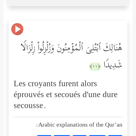
هُنَالِكَ ٱبۡتُلِیَ ٱلۡمُؤۡمِنُونَ وَزُلۡزِلُواْ زِلۡزَالࣰا
شَدِیدࣰا
﴿١١﴾
Les croyants furent alors
éprouvés et secoués d'une dure
secousse.
Arabic explanations of the Qur’an: