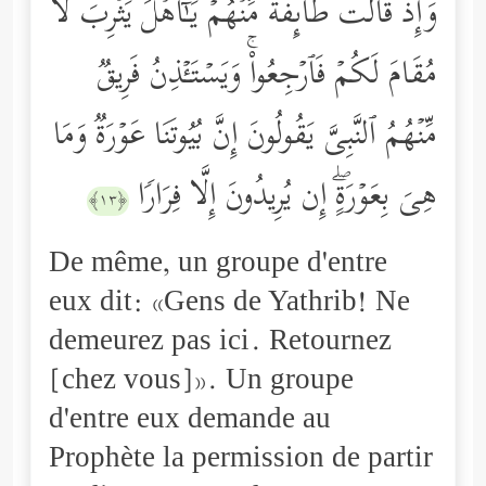
وَإِذۡ قَالَت طَّاۤىِٕفَةࣱ مِّنۡهُمۡ یَـٰۤأَهۡلَ یَثۡرِبَ لَا
مُقَامَ لَكُمۡ فَٱرۡجِعُواْۚ وَیَسۡتَـٔۡذِنُ فَرِیقࣱ
مِّنۡهُمُ ٱلنَّبِیَّ یَقُولُونَ إِنَّ بُیُوتَنَا عَوۡرَةࣱ وَمَا
هِیَ بِعَوۡرَةٍۖ إِن یُرِیدُونَ إِلَّا فِرَارࣰا
﴿١٣﴾
De même, un groupe d'entre
eux dit: «Gens de Yathrib! Ne
demeurez pas ici. Retournez
[chez vous]». Un groupe
d'entre eux demande au
Prophète la permission de partir