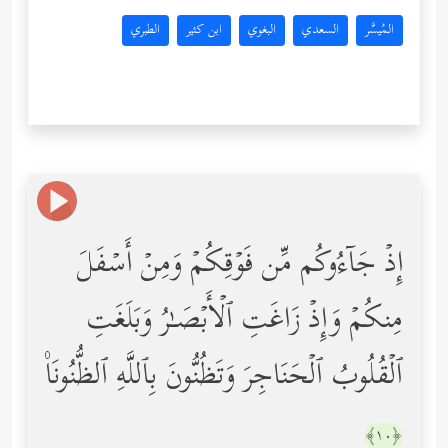
المُيسَّر
السعدي
البغوي
ابن كثير
الطبري
إِذۡ جَاۤءُوكُم مِّن فَوۡقِكُمۡ وَمِنۡ أَسۡفَلَ
مِنكُمۡ وَإِذۡ زَاغَتِ ٱلۡأَبۡصَـٰرُ وَبَلَغَتِ
ٱلۡقُلُوبُ ٱلۡحَنَاجِرَ وَتَظُنُّونَ بِٱللَّهِ ٱلظُّنُونَا۠
﴿١٠﴾