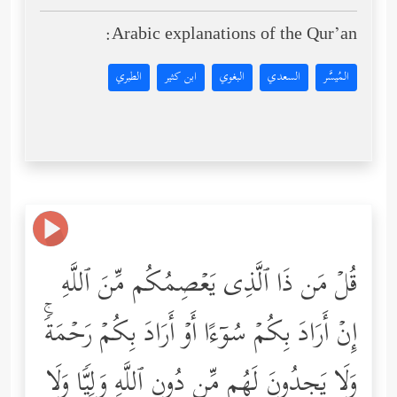
Arabic explanations of the Qur’an:
المُيسَّر
السعدي
البغوي
ابن كثير
الطبري
قُلۡ مَن ذَا ٱلَّذِی یَعۡصِمُكُم مِّنَ ٱللَّهِ
إِنۡ أَرَادَ بِكُمۡ سُوۤءًا أَوۡ أَرَادَ بِكُمۡ رَحۡمَةࣰۚ
وَلَا یَجِدُونَ لَهُم مِّن دُونِ ٱللَّهِ وَلِیࣰّا وَلَا