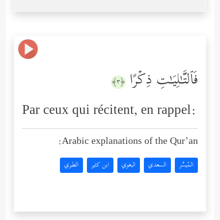
فَٱلتَّـٰلِیَـٰتِ ذِكۡرًا
﴿٣﴾
Par ceux qui récitent, en rappel:
Arabic explanations of the Qur’an:
المُيسَّر
السعدي
البغوي
ابن كثير
الطبري