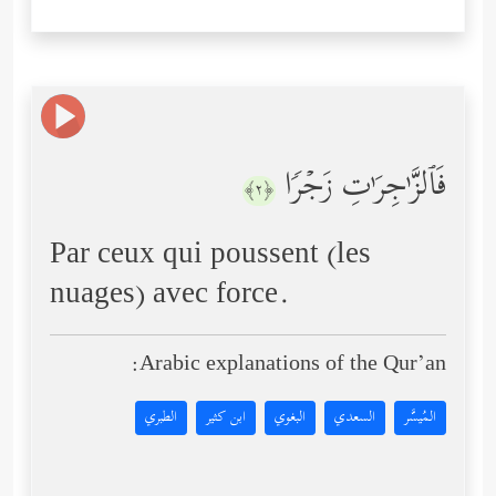
فَٱلزَّ ٰ⁠جِرَ ٰ⁠تِ زَجۡرࣰا
﴿٢﴾
Par ceux qui poussent (les
nuages) avec force.
Arabic explanations of the Qur’an:
المُيسَّر
السعدي
البغوي
ابن كثير
الطبري