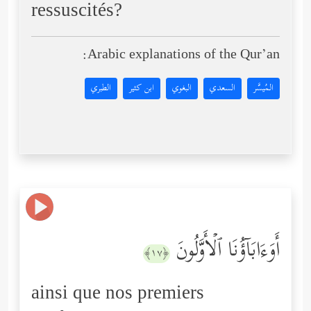
ressuscités?
Arabic explanations of the Qur’an:
المُيسَّر
السعدي
البغوي
ابن كثير
الطبري
أَوَءَابَاۤؤُنَا ٱلۡأَوَّلُونَ
﴿١٧﴾
ainsi que nos premiers