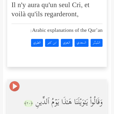
Il n'y aura qu'un seul Cri, et
voilà qu'ils regarderont,
Arabic explanations of the Qur’an:
المُيسَّر
السعدي
البغوي
ابن كثير
الطبري
وَقَالُواْ یَـٰوَیۡلَنَا هَـٰذَا یَوۡمُ ٱلدِّینِ
﴿٢٠﴾