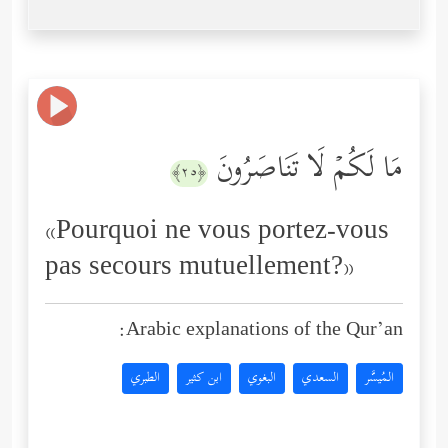
مَا لَكُمۡ لَا تَنَاصَرُونَ
﴿٢٥﴾
«Pourquoi ne vous portez-vous
pas secours mutuellement?»
Arabic explanations of the Qur’an:
المُيسَّر
السعدي
البغوي
ابن كثير
الطبري