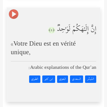
إِنَّ إِلَـٰهَكُمۡ لَوَ ٰ⁠حِدࣱ
﴿٤﴾
«Votre Dieu est en vérité
unique,
Arabic explanations of the Qur’an:
المُيسَّر
السعدي
البغوي
ابن كثير
الطبري