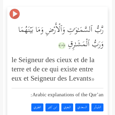
رَّبُّ ٱلسَّمَـٰوَ ٰ⁠تِ وَٱلۡأَرۡضِ وَمَا بَیۡنَهُمَا
وَرَبُّ ٱلۡمَشَـٰرِقِ
﴿٥﴾
le Seigneur des cieux et de la
terre et de ce qui existe entre
eux et Seigneur des Levants»
Arabic explanations of the Qur’an:
المُيسَّر
السعدي
البغوي
ابن كثير
الطبري