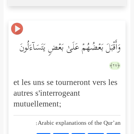
وَأَقۡبَلَ بَعۡضُهُمۡ عَلَىٰ بَعۡضࣲ یَتَسَاۤءَلُونَ
﴿٢٧﴾
et les uns se tourneront vers les
autres s'interrogeant
mutuellement;
Arabic explanations of the Qur’an: