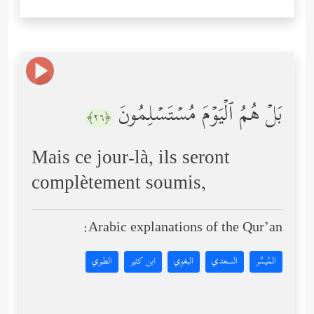
بَلۡ هُمُ ٱلۡیَوۡمَ مُسۡتَسۡلِمُونَ
﴿٢٦﴾
Mais ce jour-là, ils seront
complètement soumis,
Arabic explanations of the Qur’an:
المُيسَّر
السعدي
البغوي
ابن كثير
الطبري