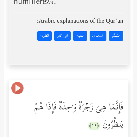
humilierez».
Arabic explanations of the Qur’an:
المُيسَّر
السعدي
البغوي
ابن كثير
الطبري
فَإِنَّمَا هِیَ زَجۡرَةࣱ وَ ٰ⁠حِدَةࣱ فَإِذَا هُمۡ
یَنظُرُونَ
﴿١٩﴾