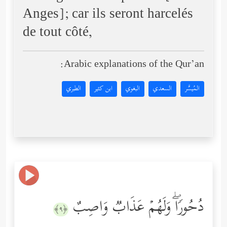
Anges]; car ils seront harcelés
de tout côté,
Arabic explanations of the Qur’an:
المُيسَّر
السعدي
البغوي
ابن كثير
الطبري
دُحُورࣰاۖ وَلَهُمۡ عَذَابࣱ وَاصِبٌ
﴿٩﴾