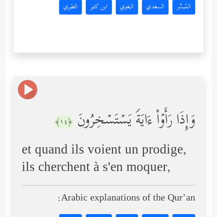
المُيسَّر
السعدي
البغوي
ابن كثير
الطبري
وَإِذَا رَأَوۡاْ ءَایَةࣰ یَسۡتَسۡخِرُونَ
﴿١٤﴾
et quand ils voient un prodige,
ils cherchent à s'en moquer,
Arabic explanations of the Qur’an: