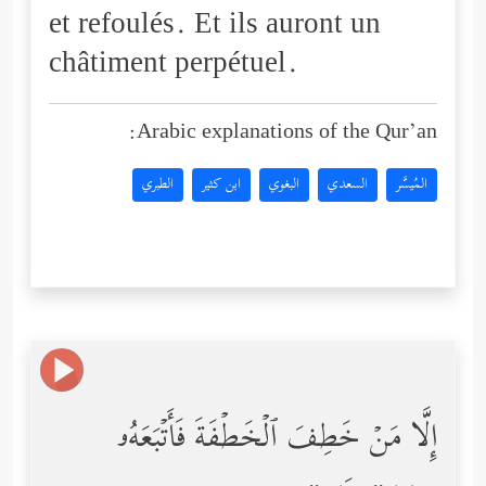
et refoulés. Et ils auront un
châtiment perpétuel.
Arabic explanations of the Qur’an:
المُيسَّر
السعدي
البغوي
ابن كثير
الطبري
إِلَّا مَنۡ خَطِفَ ٱلۡخَطۡفَةَ فَأَتۡبَعَهُۥ