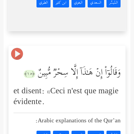
المُيسَّر
السعدي
البغوي
ابن كثير
الطبري
وَقَالُوۤاْ إِنۡ هَـٰذَاۤ إِلَّا سِحۡرࣱ مُّبِینٌ
﴿١٥﴾
et disent: «Ceci n'est que magie
évidente.
Arabic explanations of the Qur’an: