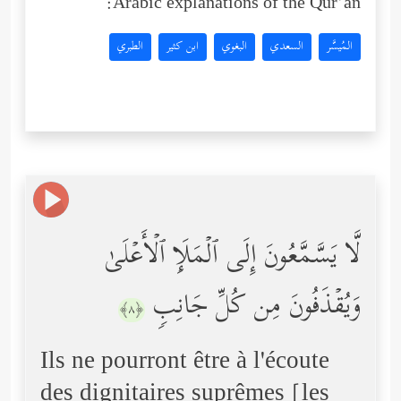
Arabic explanations of the Qur’an:
المُيسَّر
السعدي
البغوي
ابن كثير
الطبري
لَّا یَسَّمَّعُونَ إِلَى ٱلۡمَلَإِ ٱلۡأَعۡلَىٰ
وَیُقۡذَفُونَ مِن كُلِّ جَانِبࣲ
﴿٨﴾
Ils ne pourront être à l'écoute
des dignitaires suprêmes [les