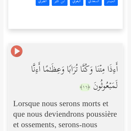
المُيسَّر
السعدي
البغوي
ابن كثير
الطبري
أَءِذَا مِتۡنَا وَكُنَّا تُرَابࣰا وَعِظَـٰمًا أَءِنَّا
لَمَبۡعُوثُونَ
﴿١٦﴾
Lorsque nous serons morts et
que nous deviendrons poussière
et ossements, serons-nous