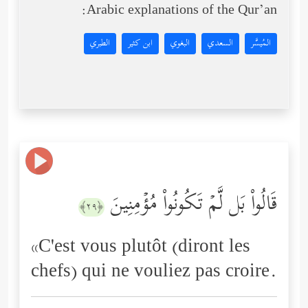
Arabic explanations of the Qur’an:
المُيسَّر
السعدي
البغوي
ابن كثير
الطبري
قَالُواْ بَل لَّمۡ تَكُونُواْ مُؤۡمِنِینَ
﴿٢٩﴾
«C'est vous plutôt (diront les
chefs) qui ne vouliez pas croire.