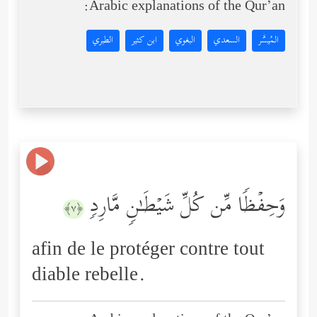
Arabic explanations of the Qur’an:
المُيسَّر
السعدي
البغوي
ابن كثير
الطبري
وَحِفۡظࣰا مِّن كُلِّ شَیۡطَـٰنࣲ مَّارِدࣲ
﴿٧﴾
afin de le protéger contre tout
diable rebelle.