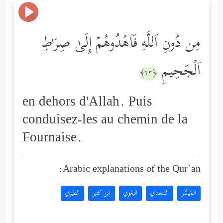
مِن دُونِ ٱللَّهِ فَٱهۡدُوهُمۡ إِلَىٰ صِرَ ٰ⁠طِ
ٱلۡجَحِیمِ
﴿٢٣﴾
en dehors d'Allah. Puis
conduisez-les au chemin de la
Fournaise.
Arabic explanations of the Qur’an:
المُيسَّر
السعدي
البغوي
ابن كثير
الطبري