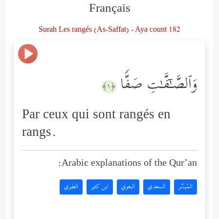
Français
Surah Les rangés (As-Saffat) - Aya count 182
وَٱلصَّـٰۤفَّـٰتِ صَفࣰّا
﴿١﴾
Par ceux qui sont rangés en
rangs.
Arabic explanations of the Qur’an:
المُيسَّر
السعدي
البغوي
ابن كثير
الطبري