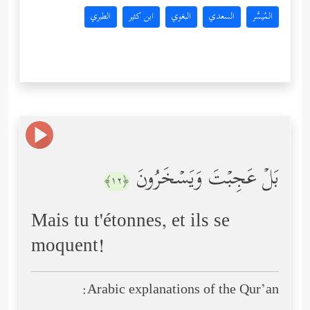
المُيسَّر
السعدي
البغوي
ابن كثير
الطبري
بَلۡ عَجِبۡتَ وَیَسۡخَرُونَ
﴿١٢﴾
Mais tu t'étonnes, et ils se
moquent!
Arabic explanations of the Qur’an: