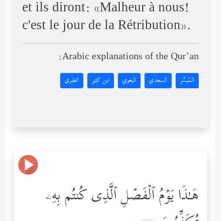
et ils diront: «Malheur à nous!
c'est le jour de la Rétribution».
Arabic explanations of the Qur’an:
المُيسَّر
السعدي
البغوي
ابن كثير
الطبري
هَـٰذَا یَوۡمُ ٱلۡفَصۡلِ ٱلَّذِی كُنتُم بِهِۦ