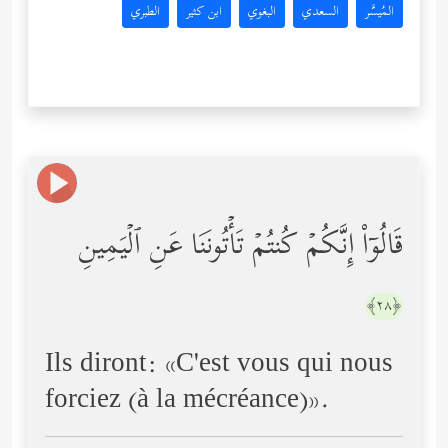
المُيسَّر
السعدي
البغوي
ابن كثير
الطبري
قَالُوۤاْ إِنَّكُمۡ كُنتُمۡ تَأۡتُونَنَا عَنِ ٱلۡیَمِینِ
﴿٢٨﴾
Ils diront: «C'est vous qui nous
forciez (à la mécréance)».