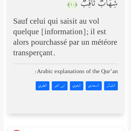
شِهَابࣱ ثَاقِبࣱ
﴿١٠﴾
Sauf celui qui saisit au vol
quelque [information]; il est
alors pourchassé par un météore
transperçant.
Arabic explanations of the Qur’an:
المُيسَّر
السعدي
البغوي
ابن كثير
الطبري