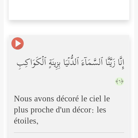
إِنَّا زَیَّنَّا ٱلسَّمَاۤءَ ٱلدُّنۡیَا بِزِینَةٍ ٱلۡكَوَاكِبِ
﴿٦﴾
Nous avons décoré le ciel le
plus proche d'un décor: les
étoiles,