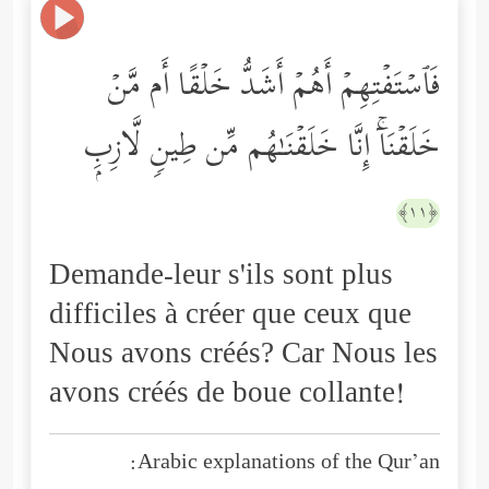
فَٱسۡتَفۡتِهِمۡ أَهُمۡ أَشَدُّ خَلۡقًا أَم مَّنۡ
خَلَقۡنَاۤۚ إِنَّا خَلَقۡنَـٰهُم مِّن طِینࣲ لَّازِبِۭ
﴿١١﴾
Demande-leur s'ils sont plus
difficiles à créer que ceux que
Nous avons créés? Car Nous les
avons créés de boue collante!
Arabic explanations of the Qur’an: