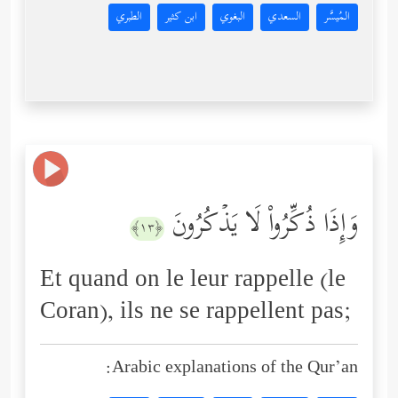
المُيسَّر
السعدي
البغوي
ابن كثير
الطبري
وَإِذَا ذُكِّرُواْ لَا یَذۡكُرُونَ
﴿١٣﴾
Et quand on le leur rappelle (le
Coran), ils ne se rappellent pas;
Arabic explanations of the Qur’an: