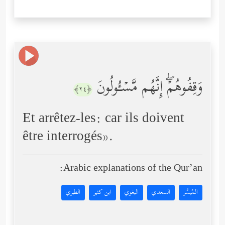
وَقِفُوهُمۡۖ إِنَّهُم مَّسۡـُٔولُونَ
﴿٢٤﴾
Et arrêtez-les: car ils doivent
être interrogés».
Arabic explanations of the Qur’an:
المُيسَّر
السعدي
البغوي
ابن كثير
الطبري