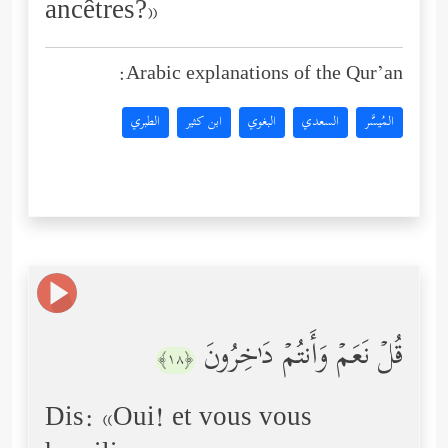
ancêtres?»
Arabic explanations of the Qur’an:
المُيسَّر
السعدي
البغوي
ابن كثير
الطبري
قُلۡ نَعَمۡ وَأَنتُمۡ دَ ٰ⁠خِرُونَ
﴿١٨﴾
Dis: «Oui! et vous vous