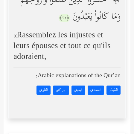
۞ ٱحۡشُرُواْ ٱلَّذِینَ ظَلَمُواْ وَأَزۡوَ ٰ⁠جَهُمۡ
وَمَا كَانُواْ یَعۡبُدُونَ
﴿٢٢﴾
«Rassemblez les injustes et
leurs épouses et tout ce qu'ils
adoraient,
Arabic explanations of the Qur’an:
المُيسَّر
السعدي
البغوي
ابن كثير
الطبري