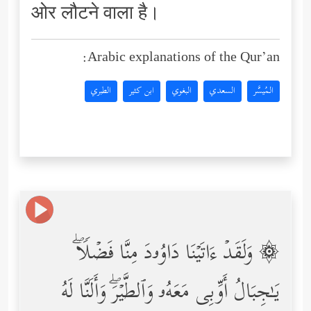
ओर लौटने वाला है।
Arabic explanations of the Qur’an:
المُيسَّر
السعدي
البغوي
ابن كثير
الطبري
۞ وَلَقَدۡ ءَاتَیۡنَا دَاوُۥدَ مِنَّا فَضۡلࣰاۖ
یَـٰجِبَالُ أَوِّبِی مَعَهُۥ وَٱلطَّیۡرَۖ وَأَلَنَّا لَهُ