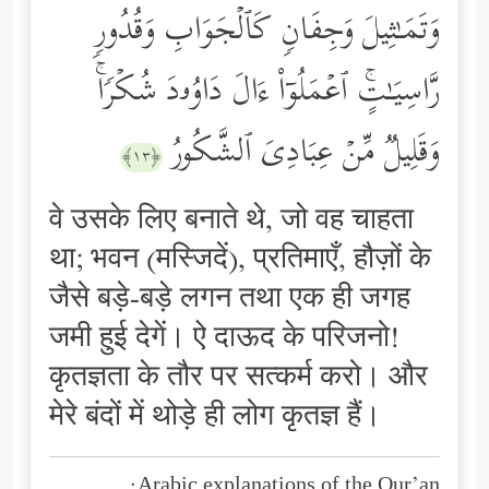
وَتَمَـٰثِیلَ وَجِفَانࣲ كَٱلۡجَوَابِ وَقُدُورࣲ
رَّاسِیَـٰتٍۚ ٱعۡمَلُوۤاْ ءَالَ دَاوُۥدَ شُكۡرࣰاۚ
وَقَلِیلࣱ مِّنۡ عِبَادِیَ ٱلشَّكُورُ
﴿١٣﴾
वे उसके लिए बनाते थे, जो वह चाहता
था; भवन (मस्जिदें), प्रतिमाएँ, हौज़ों के
जैसे बड़े-बड़े लगन तथा एक ही जगह
जमी हुई देगें। ऐ दाऊद के परिजनो!
कृतज्ञता के तौर पर सत्कर्म करो। और
मेरे बंदों में थोड़े ही लोग कृतज्ञ हैं।
Arabic explanations of the Qur’an: