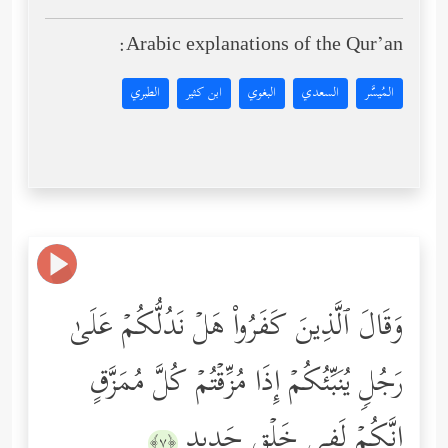
Arabic explanations of the Qur’an:
المُيسَّر
السعدي
البغوي
ابن كثير
الطبري
وَقَالَ ٱلَّذِینَ كَفَرُواْ هَلۡ نَدُلُّكُمۡ عَلَىٰ
رَجُلࣲ یُنَبِّئُكُمۡ إِذَا مُزِّقۡتُمۡ كُلَّ مُمَزَّقٍ
إِنَّكُمۡ لَفِی خَلۡقࣲ جَدِیدٍ
﴿٧﴾