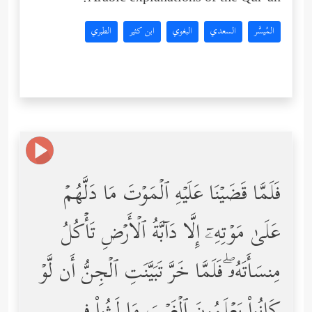
المُيسَّر
السعدي
البغوي
ابن كثير
الطبري
فَلَمَّا قَضَیۡنَا عَلَیۡهِ ٱلۡمَوۡتَ مَا دَلَّهُمۡ
عَلَىٰ مَوۡتِهِۦۤ إِلَّا دَاۤبَّةُ ٱلۡأَرۡضِ تَأۡكُلُ
مِنسَأَتَهُۥۖ فَلَمَّا خَرَّ تَبَیَّنَتِ ٱلۡجِنُّ أَن لَّوۡ