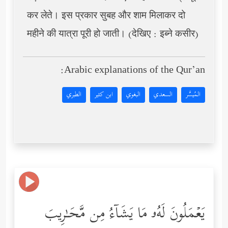
कर लेते। इस प्रकार सुबह और शाम मिलाकर दो
महीने की यात्रा पूरी हो जाती। (देखिए : इब्ने कसीर)
Arabic explanations of the Qur’an:
المُيسَّر
السعدي
البغوي
ابن كثير
الطبري
یَعۡمَلُونَ لَهُۥ مَا یَشَاۤءُ مِن مَّحَـٰرِیبَ