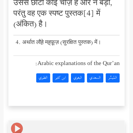
उससे छोटी कोई चीज़ है और न बड़ी,
परंतु वह एक स्पष्ट पुस्तक[4] में
(अंकित) है।
4. अर्थात लौह़े मह़्फ़ूज़ (सुरक्षित पुस्तक) में।
Arabic explanations of the Qur’an:
المُيسَّر
السعدي
البغوي
ابن كثير
الطبري