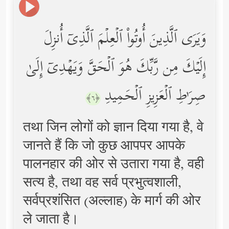
وَیَرَى ٱلَّذِینَ أُوتُواْ ٱلۡعِلۡمَ ٱلَّذِیۤ أُنزِلَ
إِلَیۡكَ مِن رَّبِّكَ هُوَ ٱلۡحَقَّ وَیَهۡدِیۤ إِلَىٰ
صِرَ ٰ⁠طِ ٱلۡعَزِیزِ ٱلۡحَمِیدِ
﴿٦﴾
तथा जिन लोगों को ज्ञान दिया गया है, वे
जानते हैं कि जो कुछ आपपर आपके
पालनहार की ओर से उतारा गया है, वही
सत्य है, तथा वह सर्व प्रभुत्वशाली,
सर्वप्रशंसित (अल्लाह) के मार्ग की ओर
ले जाता है।