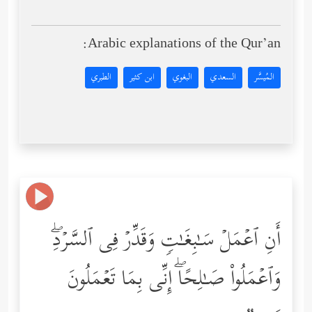
Arabic explanations of the Qur’an:
المُيسَّر
السعدي
البغوي
ابن كثير
الطبري
أَنِ ٱعۡمَلۡ سَـٰبِغَـٰتࣲ وَقَدِّرۡ فِی ٱلسَّرۡدِۖ
وَٱعۡمَلُواْ صَـٰلِحًاۖ إِنِّی بِمَا تَعۡمَلُونَ