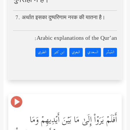
गुमराही में हैं।
7. अर्थात इसका दुष्परिणाम नरक की यातना है।
Arabic explanations of the Qur’an:
المُيسَّر
السعدي
البغوي
ابن كثير
الطبري
أَفَلَمۡ یَرَوۡاْ إِلَىٰ مَا بَیۡنَ أَیۡدِیهِمۡ وَمَا