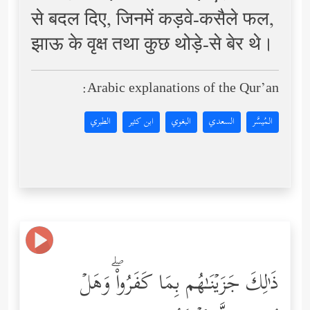
से बदल दिए, जिनमें कड़वे-कसैले फल,
झाऊ के वृक्ष तथा कुछ थोड़े-से बेर थे।
Arabic explanations of the Qur’an:
المُيسَّر
السعدي
البغوي
ابن كثير
الطبري
ذَ ٰ⁠لِكَ جَزَیۡنَـٰهُم بِمَا كَفَرُواْۖ وَهَلۡ