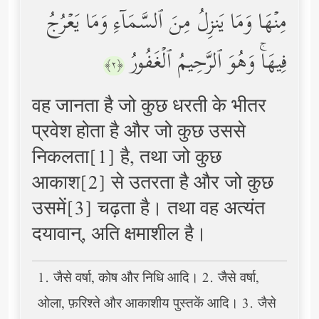
مِنۡهَا وَمَا یَنزِلُ مِنَ ٱلسَّمَاۤءِ وَمَا یَعۡرُجُ
فِیهَاۚ وَهُوَ ٱلرَّحِیمُ ٱلۡغَفُورُ
﴿٢﴾
वह जानता है जो कुछ धरती के भीतर
प्रवेश होता है और जो कुछ उससे
निकलता[1] है, तथा जो कुछ
आकाश[2] से उतरता है और जो कुछ
उसमें[3] चढ़ता है। तथा वह अत्यंत
दयावान्, अति क्षमाशील है।
1. जैसे वर्षा, कोष और निधि आदि। 2. जैसे वर्षा,
ओला, फ़रिश्ते और आकाशीय पुस्तकें आदि। 3. जैसे