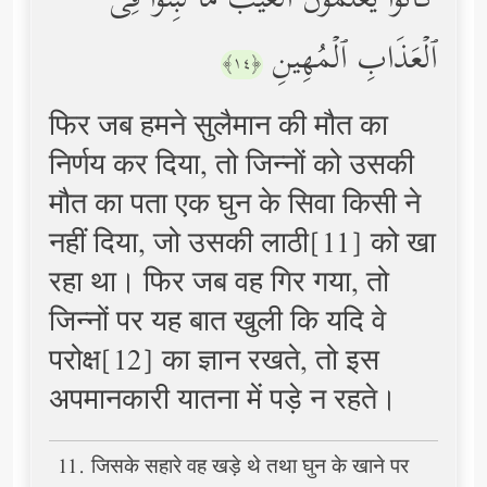
كَانُواْ یَعۡلَمُونَ ٱلۡغَیۡبَ مَا لَبِثُواْ فِی
ٱلۡعَذَابِ ٱلۡمُهِینِ
﴿١٤﴾
फिर जब हमने सुलैमान की मौत का
निर्णय कर दिया, तो जिन्नों को उसकी
मौत का पता एक घुन के सिवा किसी ने
नहीं दिया, जो उसकी लाठी[11] को खा
रहा था। फिर जब वह गिर गया, तो
जिन्नों पर यह बात खुली कि यदि वे
परोक्ष[12] का ज्ञान रखते, तो इस
अपमानकारी यातना में पड़े न रहते।
11. जिसके सहारे वह खड़े थे तथा घुन के खाने पर