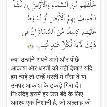
خَلۡفَهُم مِّنَ ٱلسَّمَاۤءِ وَٱلۡأَرۡضِۚ إِن نَّشَأۡ
نَخۡسِفۡ بِهِمُ ٱلۡأَرۡضَ أَوۡ نُسۡقِطۡ
عَلَیۡهِمۡ كِسَفࣰا مِّنَ ٱلسَّمَاۤءِۚ إِنَّ فِی
ذَ ٰ⁠لِكَ لَـَٔایَةࣰ لِّكُلِّ عَبۡدࣲ مُّنِیبࣲ
﴿٩﴾
क्या उन्होंने अपने आगे और पीछे
आकाश और धरती को नहीं देखा? यदि
हम चाहें तो उन्हें धरती में धँसा दें या
उनपर आकाश के टुकड़े गिरा दें।
निःसंदेह इसमें हर उस बंदे के लिए
अवश्य एक निशानी है, जो अल्लाह की