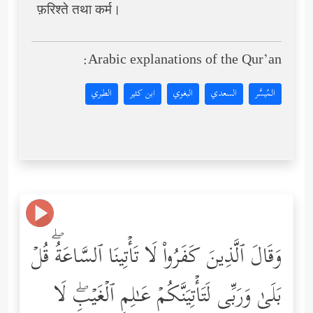
फ़रिश्ते तथा कर्म।
Arabic explanations of the Qur’an:
المُيسَّر
السعدي
البغوي
ابن كثير
الطبري
وَقَالَ ٱلَّذِینَ كَفَرُواْ لَا تَأۡتِینَا ٱلسَّاعَةُۖ قُلۡ
بَلَىٰ وَرَبِّی لَتَأۡتِیَنَّكُمۡ عَـٰلِمِ ٱلۡغَیۡبِۖ لَا