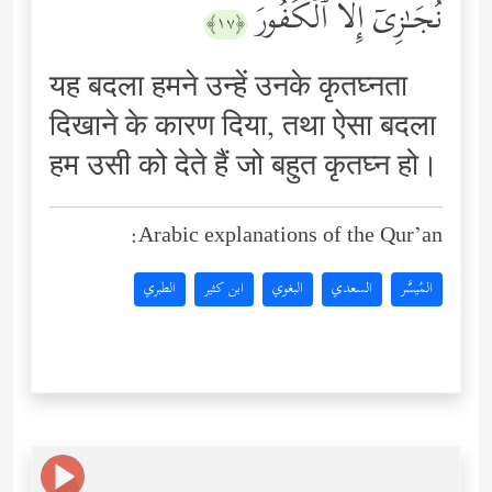
نُجَـٰزِیۤ إِلَّا ٱلۡكَفُورَ
﴿١٧﴾
यह बदला हमने उन्हें उनके कृतघ्नता
दिखाने के कारण दिया, तथा ऐसा बदला
हम उसी को देते हैं जो बहुत कृतघ्न हो।
Arabic explanations of the Qur’an:
المُيسَّر
السعدي
البغوي
ابن كثير
الطبري