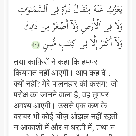
یَعۡزُبُ عَنۡهُ مِثۡقَالُ ذَرَّةࣲ فِی ٱلسَّمَـٰوَ ٰ⁠تِ
وَلَا فِی ٱلۡأَرۡضِ وَلَاۤ أَصۡغَرُ مِن ذَ ٰ⁠لِكَ
وَلَاۤ أَكۡبَرُ إِلَّا فِی كِتَـٰبࣲ مُّبِینࣲ
﴿٣﴾
तथा काफ़िरों ने कहा कि हमपर
क़ियामत नहीं आएगी। आप कह दें :
क्यों नहीं? मेरे पालनहार की क़सम! जो
परोक्ष का जानने वाला है, वह तुमपर
अवश्य आएगी। उससे एक कण के
बराबर भी कोई चीज़ ओझल नहीं रहती
न आकाशों में और न धरती में, तथा न