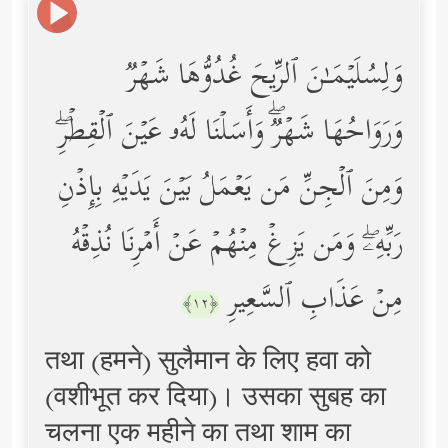
وَلِسُلَیۡمَـٰنَ ٱلرِّیحَ غُدُوُّهَا شَهۡرࣱ
وَرَوَاحُهَا شَهۡرࣱۖ وَأَسَلۡنَا لَهُۥ عَیۡنَ ٱلۡقِطۡرِۖ
وَمِنَ ٱلۡجِنِّ مَن یَعۡمَلُ بَیۡنَ یَدَیۡهِ بِإِذۡنِ
رَبِّهِۦۖ وَمَن یَزِغۡ مِنۡهُمۡ عَنۡ أَمۡرِنَا نُذِقۡهُ
مِنۡ عَذَابِ ٱلسَّعِیرِ
﴿١٢﴾
तथा (हमने) सुलैमान के लिए हवा को
(वशीभूत कर दिया)। उसका सुबह का
चलना एक महीने का तथा शाम का