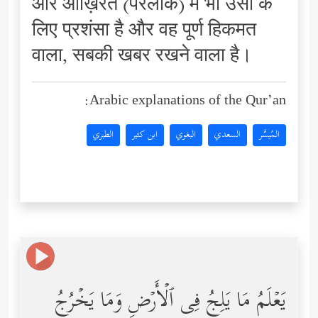
और आख़िरत (परलोक) में भी उसी के
लिए प्रशंसा है और वह पूर्ण हिकमत
वाला, सबकी खबर रखने वाला है।
Arabic explanations of the Qur’an:
المُيسَّر
السعدي
البغوي
ابن كثير
الطبري
یَعۡلَمُ مَا یَلِجُ فِی ٱلۡأَرۡضِ وَمَا یَخۡرُجُ