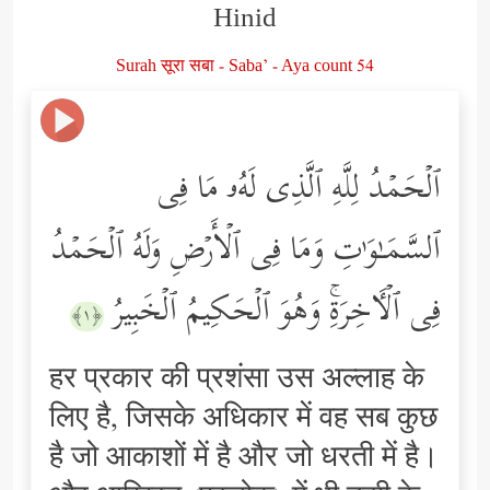
Hinid
Surah सूरा सबा - Saba’ - Aya count 54
ٱلۡحَمۡدُ لِلَّهِ ٱلَّذِی لَهُۥ مَا فِی
ٱلسَّمَـٰوَ ٰ⁠تِ وَمَا فِی ٱلۡأَرۡضِ وَلَهُ ٱلۡحَمۡدُ
فِی ٱلۡـَٔاخِرَةِۚ وَهُوَ ٱلۡحَكِیمُ ٱلۡخَبِیرُ
﴿١﴾
हर प्रकार की प्रशंसा उस अल्लाह के
लिए है, जिसके अधिकार में वह सब कुछ
है जो आकाशों में है और जो धरती में है।