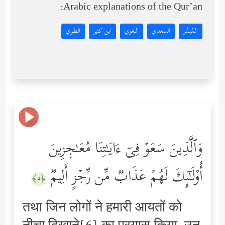
Arabic explanations of the Qur’an:
المُيسَّر
السعدي
البغوي
ابن كثير
الطبري
وَٱلَّذِینَ سَعَوۡ فِیۤ ءَایَـٰتِنَا مُعَـٰجِزِینَ
أُوْلَـٰۤىِٕكَ لَهُمۡ عَذَابࣱ مِّن رِّجۡزٍ أَلِیمࣱ
﴿٥﴾
तथा जिन लोगों ने हमारी आयतों को