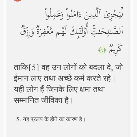
لِّیَجۡزِیَ ٱلَّذِینَ ءَامَنُواْ وَعَمِلُواْ
ٱلصَّـٰلِحَـٰتِۚ أُوْلَـٰۤىِٕكَ لَهُم مَّغۡفِرَةࣱ وَرِزۡقࣱ
كَرِیمࣱ
﴿٤﴾
ताकि[5] वह उन लोगों को बदला दे, जो
ईमान लाए तथा अच्छे कर्म करते रहे।
यही लोग हैं जिनके लिए क्षमा तथा
सम्मानित जीविका है।
5. यह प्रलय के होने का कारण है।