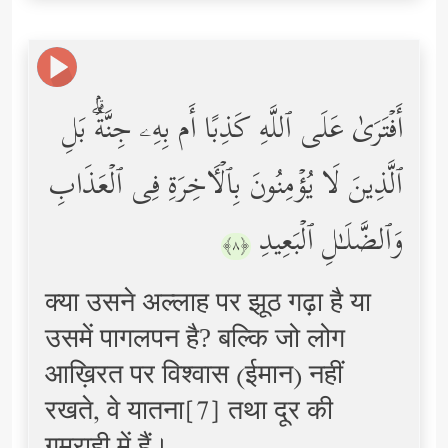
أَفۡتَرَىٰ عَلَى ٱللَّهِ كَذِبًا أَم بِهِۦ جِنَّةُۢۗ بَلِ
ٱلَّذِینَ لَا یُؤۡمِنُونَ بِٱلۡـَٔاخِرَةِ فِی ٱلۡعَذَابِ
وَٱلضَّلَـٰلِ ٱلۡبَعِیدِ
﴿٨﴾
क्या उसने अल्लाह पर झूठ गढ़ा है या
उसमें पागलपन है? बल्कि जो लोग
आख़िरत पर विश्वास (ईमान) नहीं
रखते, वे यातना[7] तथा दूर की