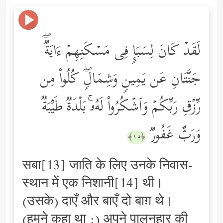
لَقَدۡ كَانَ لِسَبَإࣲ فِی مَسۡكَنِهِمۡ ءَایَةࣱۖ
جَنَّتَانِ عَن یَمِینࣲ وَشِمَالࣲۖ كُلُواْ مِن
رِّزۡقِ رَبِّكُمۡ وَٱشۡكُرُواْ لَهُۥۚ بَلۡدَةࣱ طَیِّبَةࣱ
وَرَبٌّ غَفُورࣱ
﴿١٥﴾
सबा[13] जाति के लिए उनके निवास-
स्थान में एक निशानी[14] थी।
(उसके) दाएँ और बाएँ दो बाग़ थे।
(हमने कहा था :) अपने पालनहार की