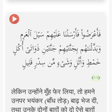
فَأَعۡرَضُواْ فَأَرۡسَلۡنَا عَلَیۡهِمۡ سَیۡلَ ٱلۡعَرِمِ
وَبَدَّلۡنَـٰهُم بِجَنَّتَیۡهِمۡ جَنَّتَیۡنِ ذَوَاتَیۡ أُكُلٍ
خَمۡطࣲ وَأَثۡلࣲ وَشَیۡءࣲ مِّن سِدۡرࣲ قَلِیلࣲ
﴿١٦﴾
लेकिन उन्होंने मुँह फेर लिया, तो हमने
उनपर भयंकर (बाँध तोड़) बाढ़ भेज दी,
तथा उनके दोनों बाग़ों को दो ऐसे बाग़ों