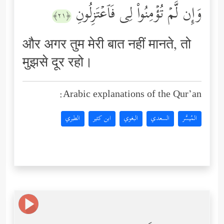
وَإِن لَّمۡ تُؤۡمِنُواْ لِی فَٱعۡتَزِلُونِ
﴿٢١﴾
और अगर तुम मेरी बात नहीं मानते, तो
मुझसे दूर रहो।
Arabic explanations of the Qur’an:
المُيسَّر
السعدي
البغوي
ابن كثير
الطبري