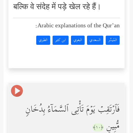
बल्कि वे संदेह में पड़े खेल रहे हैं।
Arabic explanations of the Qur’an:
المُيسَّر
السعدي
البغوي
ابن كثير
الطبري
فَٱرۡتَقِبۡ یَوۡمَ تَأۡتِی ٱلسَّمَاۤءُ بِدُخَانࣲ
مُّبِینࣲ
﴿١٠﴾