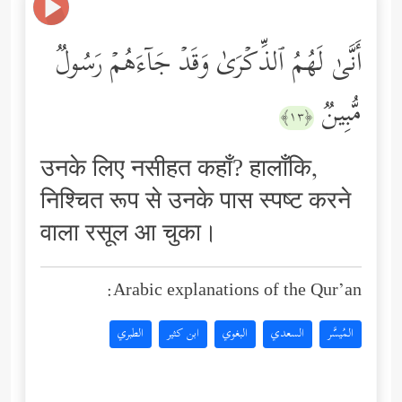
أَنَّىٰ لَهُمُ ٱلذِّكۡرَىٰ وَقَدۡ جَاۤءَهُمۡ رَسُولࣱ
مُّبِینࣱ
﴿١٣﴾
उनके लिए नसीहत कहाँ? हालाँकि,
निश्चित रूप से उनके पास स्पष्ट करने
वाला रसूल आ चुका।
Arabic explanations of the Qur’an:
المُيسَّر
السعدي
البغوي
ابن كثير
الطبري