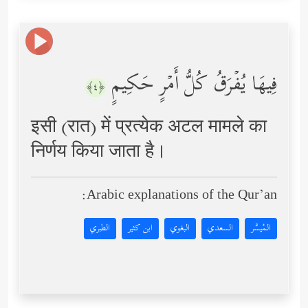
فِیهَا یُفۡرَقُ كُلُّ أَمۡرٍ حَكِیمٍ
﴿٤﴾
इसी (रात) में प्रत्येक अटल मामले का
निर्णय किया जाता है।
Arabic explanations of the Qur’an:
المُيسَّر
السعدي
البغوي
ابن كثير
الطبري