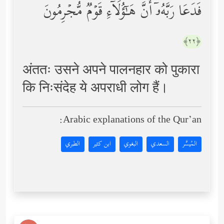
فَدَعَا رَبَّهُۥۤ أَنَّ هَـٰۤؤُلَاۤءِ قَوۡمࣱ مُّجۡرِمُونَ
﴿٢٢﴾
अंततः उसने अपने पालनहार को पुकारा
कि निःसंदेह ये अपराधी लोग हैं।
Arabic explanations of the Qur’an:
المُيسَّر
السعدي
البغوي
ابن كثير
الطبري