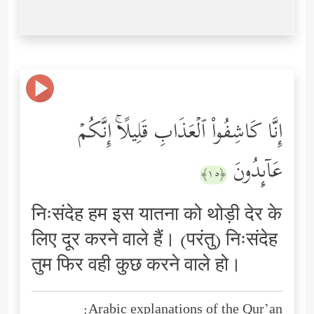
إِنَّا كَاشِفُواْ ٱلۡعَذَابِ قَلِیلًاۚ إِنَّكُمۡ
عَاۤىِٕدُونَ
﴿١٥﴾
निःसंदेह हम इस यातना को थोड़ी देर के
लिए दूर करने वाले हैं। (परंतु) निःसंदेह
तुम फिर वही कुछ करने वाले हो।
Arabic explanations of the Qur’an: