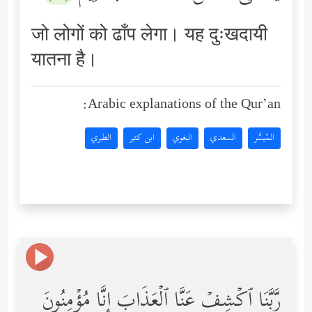
जो लोगों को ढाँप लेगा। यह दुःखदायी
यातना है।
Arabic explanations of the Qur’an:
المُيسَّر
السعدي
البغوي
ابن كثير
الطبري
رَّبَّنَا ٱكۡشِفۡ عَنَّا ٱلۡعَذَابَ إِنَّا مُؤۡمِنُونَ