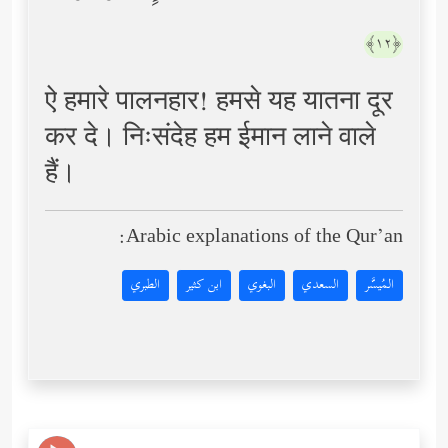
﴿١٢﴾
ऐ हमारे पालनहार! हमसे यह यातना दूर
कर दे। निःसंदेह हम ईमान लाने वाले
हैं।
Arabic explanations of the Qur’an:
المُيسَّر
السعدي
البغوي
ابن كثير
الطبري