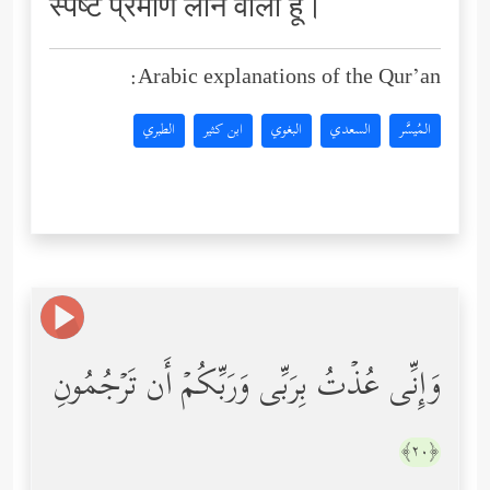
स्पष्ट प्रमाण लाने वाला हूँ।
Arabic explanations of the Qur’an:
المُيسَّر
السعدي
البغوي
ابن كثير
الطبري
وَإِنِّی عُذۡتُ بِرَبِّی وَرَبِّكُمۡ أَن تَرۡجُمُونِ
﴿٢٠﴾