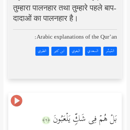
तुम्हारा पालनहार तथा तुम्हारे पहले बाप-
दादाओं का पालनहार है।
Arabic explanations of the Qur’an:
المُيسَّر
السعدي
البغوي
ابن كثير
الطبري
بَلۡ هُمۡ فِی شَكࣲّ یَلۡعَبُونَ
﴿٩﴾