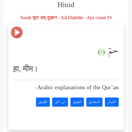
Hinid
Surah सूरा अद्-दुख़ान - Ad-Dukhān - Aya count 59
حمۤ
﴿١﴾
ह़ा, मीम।
Arabic explanations of the Qur’an:
المُيسَّر
السعدي
البغوي
ابن كثير
الطبري