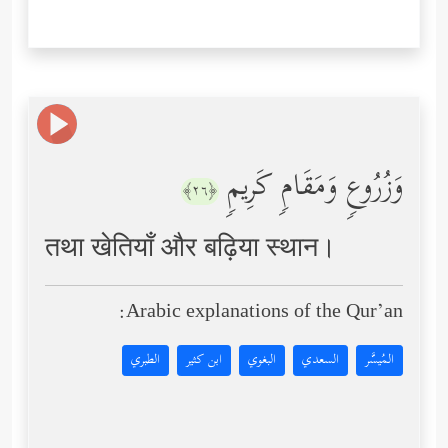
وَزُرُوعࣲ وَمَقَامࣲ كَرِیمࣲ
﴿٢٦﴾
तथा खेतियाँ और बढ़िया स्थान।
Arabic explanations of the Qur’an:
المُيسَّر
السعدي
البغوي
ابن كثير
الطبري