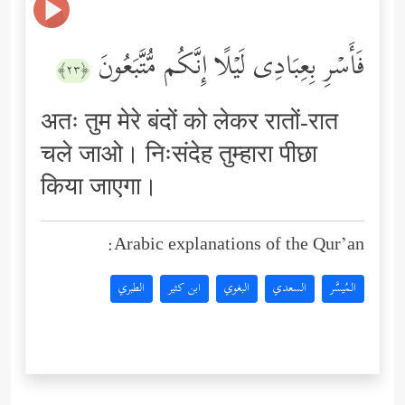
فَأَسۡرِ بِعِبَادِی لَیۡلًا إِنَّكُم مُّتَّبَعُونَ
﴿٢٣﴾
अतः तुम मेरे बंदों को लेकर रातों-रात
चले जाओ। निःसंदेह तुम्हारा पीछा
किया जाएगा।
Arabic explanations of the Qur’an:
المُيسَّر
السعدي
البغوي
ابن كثير
الطبري