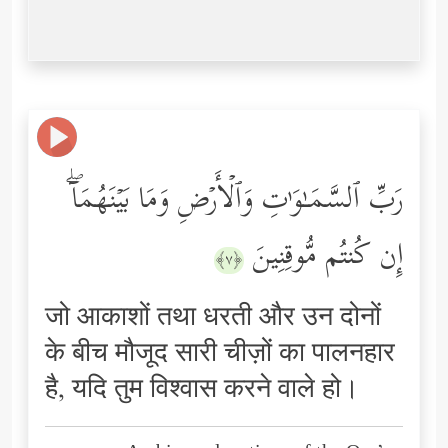
رَبِّ ٱلسَّمَـٰوَ ٰ⁠تِ وَٱلۡأَرۡضِ وَمَا بَیۡنَهُمَاۤۖ
إِن كُنتُم مُّوقِنِینَ
﴿٧﴾
जो आकाशों तथा धरती और उन दोनों
के बीच मौजूद सारी चीज़ों का पालनहार
है, यदि तुम विश्वास करने वाले हो।