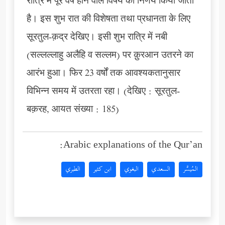
रात्रि में पूरे वर्ष होने वाले विषय का निर्णय किया जाता
है। इस शुभ रात की विशेषता तथा प्रधानता के लिए
सूरतुल-क़द्र देखिए। इसी शुभ रात्रि में नबी
(सल्लल्लाहु अलैहि व सल्लम) पर क़ुरआन उतरने का
आरंभ हुआ। फिर 23 वर्षों तक आवश्यकतानुसार
विभिन्न समय में उतरता रहा। (देखिए : सूरतुल-
बक़रह, आयत संख्या : 185)
Arabic explanations of the Qur’an:
المُيسَّر
السعدي
البغوي
ابن كثير
الطبري