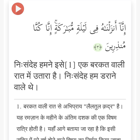
إِنَّاۤ أَنزَلۡنَـٰهُ فِی لَیۡلَةࣲ مُّبَـٰرَكَةٍۚ إِنَّا كُنَّا
مُنذِرِینَ
﴿٣﴾
निःसंदेह हमने इसे[1] एक बरकत वाली
रात में उतारा है। निःसंदेह हम डराने
वाले थे।
1. बरकत वाली रात से अभिप्राय "लैलतुल क़द्र" है।
यह रमज़ान के महीने के अंतिम दशक की एक विषम
रात्रि होती है। यहाँ आगे बताया जा रहा है कि इसी