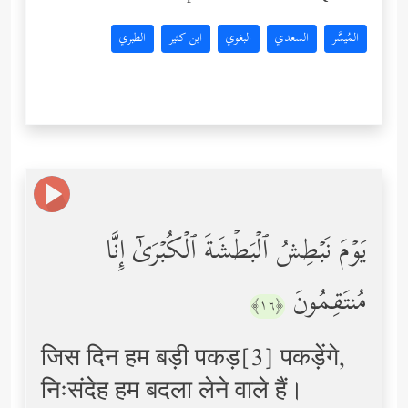
المُيسَّر
السعدي
البغوي
ابن كثير
الطبري
یَوۡمَ نَبۡطِشُ ٱلۡبَطۡشَةَ ٱلۡكُبۡرَىٰۤ إِنَّا
مُنتَقِمُونَ
﴿١٦﴾
जिस दिन हम बड़ी पकड़[3] पकड़ेंगे,
निःसंदेह हम बदला लेने वाले हैं।