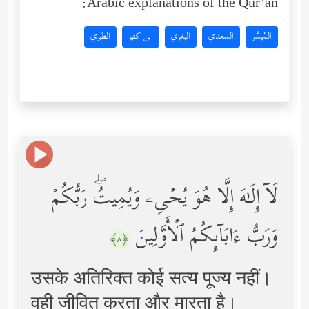
Arabic explanations of the Qur’an:
المُيسَّر
السعدي
البغوي
ابن كثير
الطبري
لَاۤ إِلَـٰهَ إِلَّا هُوَ یُحۡیِۦ وَیُمِیتُۖ رَبُّكُمۡ
وَرَبُّ ءَابَاۤىِٕكُمُ ٱلۡأَوَّلِینَ
﴿٨﴾
उसके अतिरिक्त कोई सत्य पूज्य नहीं।
वही जीवित करता और मारता है।