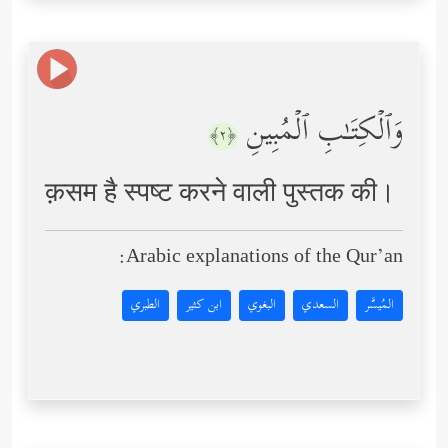
وَٱلۡكِتَـٰبِ ٱلۡمُبِینِ
﴿٢﴾
क़सम है स्पष्ट करने वाली पुस्तक की।
Arabic explanations of the Qur’an:
المُيسَّر
السعدي
البغوي
ابن كثير
الطبري