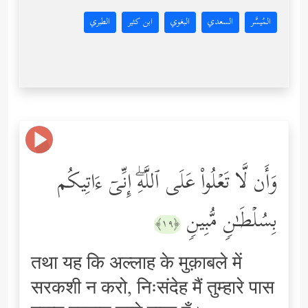
المُيسَّر
السعدي
البغوي
ابن كثير
الطبري
وَأَن لَّا تَعۡلُواْ عَلَى ٱللَّهِۖ إِنِّیۤ ءَاتِیكُم
بِسُلۡطَـٰنࣲ مُّبِینࣲ
﴿١٩﴾
तथा यह कि अल्लाह के मुक़ाबले में
सरकशी न करो, निःसंदेह मैं तुम्हारे पास