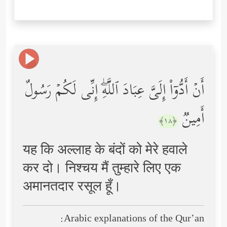
أَنۡ أَدُّوۤاْ إِلَیَّ عِبَادَ ٱللَّهِۖ إِنِّی لَكُمۡ رَسُولٌ
أَمِینࣱ
﴿١٨﴾
यह कि अल्लाह के बंदों को मेरे हवाले
कर दो। निश्चय मैं तुम्हारे लिए एक
अमानतदार रसूल हूँ।
Arabic explanations of the Qur’an: