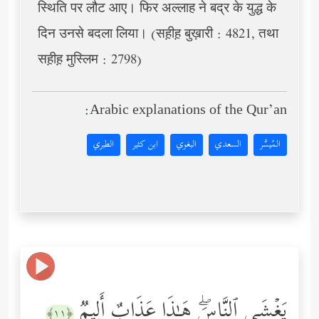
स्थिति पर लौट आए। फिर अल्लाह ने बद्र के युद्ध के
दिन उनसे बदला लिया। (सह़ीह़ बुख़ारी : 4821, तथा
सह़ीह़ मुस्लिम : 2798)
Arabic explanations of the Qur’an:
المُيسَّر
السعدي
البغوي
ابن كثير
الطبري
یَغۡشَى ٱلنَّاسَۖ هَـٰذَا عَذَابٌ أَلِیمࣱ
﴿١١﴾