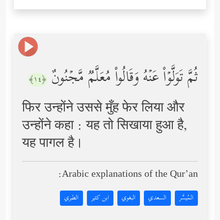
ثُمَّ تَوَلَّوۡاْ عَنۡهُ وَقَالُواْ مُعَلَّمࣱ مَّجۡنُونٌ
﴿١٤﴾
फिर उन्होंने उससे मुँह फेर लिया और
उन्होंने कहा : यह तो सिखाया हुआ है,
यह पागल है।
Arabic explanations of the Qur’an:
المُيسَّر
السعدي
البغوي
ابن كثير
الطبري