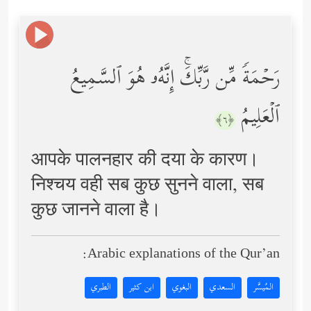
رَحۡمَةࣰ مِّن رَّبِّكَۚ إِنَّهُۥ هُوَ ٱلسَّمِیعُ
ٱلۡعَلِیمُ
﴿٦﴾
आपके पालनहार की दया के कारण।
निश्चय वही सब कुछ सुनने वाला, सब
कुछ जानने वाला है।
Arabic explanations of the Qur’an:
المُيسَّر
السعدي
البغوي
ابن كثير
الطبري