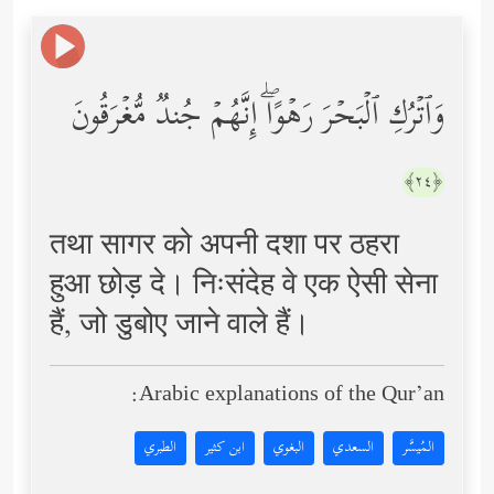
وَٱتۡرُكِ ٱلۡبَحۡرَ رَهۡوًاۖ إِنَّهُمۡ جُندࣱ مُّغۡرَقُونَ
﴿٢٤﴾
तथा सागर को अपनी दशा पर ठहरा
हुआ छोड़ दे। निःसंदेह वे एक ऐसी सेना
हैं, जो डुबोए जाने वाले हैं।
Arabic explanations of the Qur’an:
المُيسَّر
السعدي
البغوي
ابن كثير
الطبري