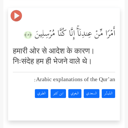
أَمۡرࣰا مِّنۡ عِندِنَاۤۚ إِنَّا كُنَّا مُرۡسِلِینَ
﴿٥﴾
हमारी ओर से आदेश के कारण।
निःसंदेह हम ही भेजने वाले थे।
Arabic explanations of the Qur’an:
المُيسَّر
السعدي
البغوي
ابن كثير
الطبري