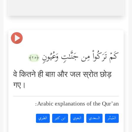
كَمۡ تَرَكُواْ مِن جَنَّـٰتࣲ وَعُیُونࣲ
﴿٢٥﴾
वे कितने ही बाग़ और जल स्रोत छोड़
गए।
Arabic explanations of the Qur’an:
المُيسَّر
السعدي
البغوي
ابن كثير
الطبري