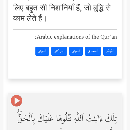
लिए बहुत-सी निशानियाँ हैं, जो बुद्धि से
काम लेते हैं।
Arabic explanations of the Qur’an:
المُيسَّر
السعدي
البغوي
ابن كثير
الطبري
تِلۡكَ ءَایَـٰتُ ٱللَّهِ نَتۡلُوهَا عَلَیۡكَ بِٱلۡحَقِّۖ