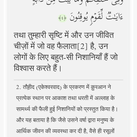
وَفِی خَلۡقِكُمۡ وَمَا یَبُثُّ مِن دَاۤبَّةٍ
ءَایَـٰتࣱ لِّقَوۡمࣲ یُوقِنُونَ
﴿٤﴾
तथा तुम्हारी सृष्टि में और उन जीवित
चीज़ों में जो वह फैलाता[2] है, उन
लोगों के लिए बहुत-सी निशानियाँ हैं जो
विश्वास करते हैं।
2. तौह़ीद (एकेश्वरवाद) के प्रकरण में क़ुरआन ने
प्रत्येक स्थान पर आकाश तथा धरती में अल्लाह के
सामर्थ्य की फैली हुई निशानियों को प्रस्तुत किया है।
और यह बताया है कि जैसे उसने वर्षा द्वारा मनुष्य के
आर्थिक जीवन की व्यवस्था कर दी है, वैसे ही रसूलों