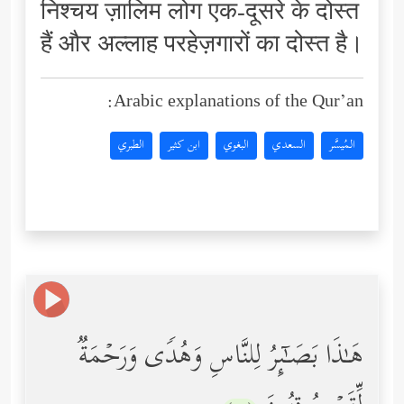
निश्चय ज़ालिम लोग एक-दूसरे के दोस्त
हैं और अल्लाह परहेज़गारों का दोस्त है।
Arabic explanations of the Qur’an:
المُيسَّر
السعدي
البغوي
ابن كثير
الطبري
هَـٰذَا بَصَـٰۤىِٕرُ لِلنَّاسِ وَهُدࣰى وَرَحۡمَةࣱ