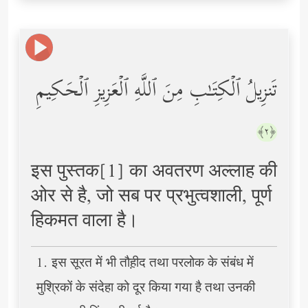
تَنزِیلُ ٱلۡكِتَـٰبِ مِنَ ٱللَّهِ ٱلۡعَزِیزِ ٱلۡحَكِیمِ
﴿٢﴾
इस पुस्तक[1] का अवतरण अल्लाह की
ओर से है, जो सब पर प्रभुत्वशाली, पूर्ण
हिकमत वाला है।
1. इस सूरत में भी तौह़ीद तथा परलोक के संबंध में
मुश्रिकों के संदेहा को दूर किया गया है तथा उनकी