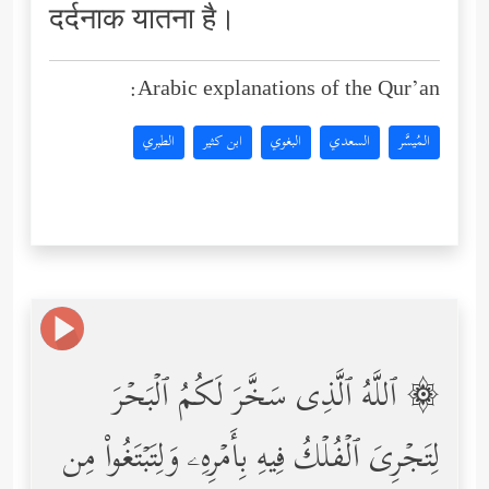
दर्दनाक यातना है।
Arabic explanations of the Qur’an:
المُيسَّر
السعدي
البغوي
ابن كثير
الطبري
۞ ٱللَّهُ ٱلَّذِی سَخَّرَ لَكُمُ ٱلۡبَحۡرَ
لِتَجۡرِیَ ٱلۡفُلۡكُ فِیهِ بِأَمۡرِهِۦ وَلِتَبۡتَغُواْ مِن