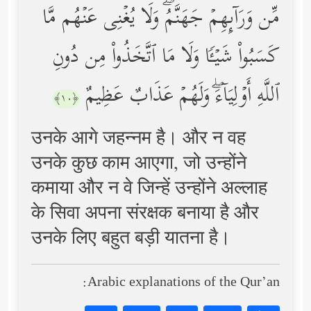
مِّن وَرَاۤىِٕهِمۡ جَهَنَّمُۖ وَلَا یُغۡنِی عَنۡهُم مَّا
كَسَبُواْ شَیۡـࣰٔا وَلَا مَا ٱتَّخَذُواْ مِن دُونِ
ٱللَّهِ أَوۡلِیَاۤءَۖ وَلَهُمۡ عَذَابٌ عَظِیمٌ
﴿١٠﴾
उनके आगे जहन्नम है। और न वह
उनके कुछ काम आएगा, जो उन्होंने
कमाया और न वे जिन्हें उन्होंने अल्लाह
के सिवा अपना संरक्षक बनाया है और
उनके लिए बहुत बड़ी यातना है।
Arabic explanations of the Qur’an: