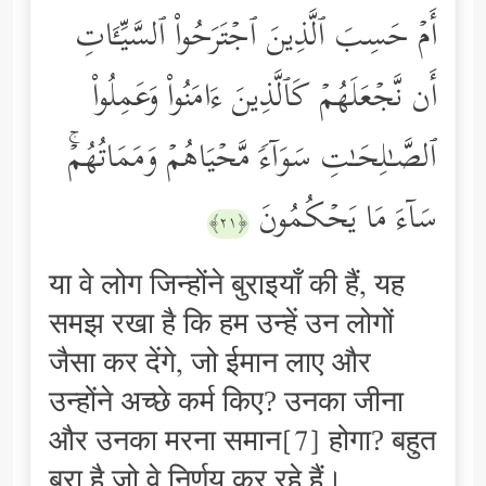
أَمۡ حَسِبَ ٱلَّذِینَ ٱجۡتَرَحُواْ ٱلسَّیِّـَٔاتِ
أَن نَّجۡعَلَهُمۡ كَٱلَّذِینَ ءَامَنُواْ وَعَمِلُواْ
ٱلصَّـٰلِحَـٰتِ سَوَاۤءࣰ مَّحۡیَاهُمۡ وَمَمَاتُهُمۡۚ
سَاۤءَ مَا یَحۡكُمُونَ
﴿٢١﴾
या वे लोग जिन्होंने बुराइयाँ की हैं, यह
समझ रखा है कि हम उन्हें उन लोगों
जैसा कर देंगे, जो ईमान लाए और
उन्होंने अच्छे कर्म किए? उनका जीना
और उनका मरना समान[7] होगा? बहुत
बुरा है जो वे निर्णय कर रहे हैं।