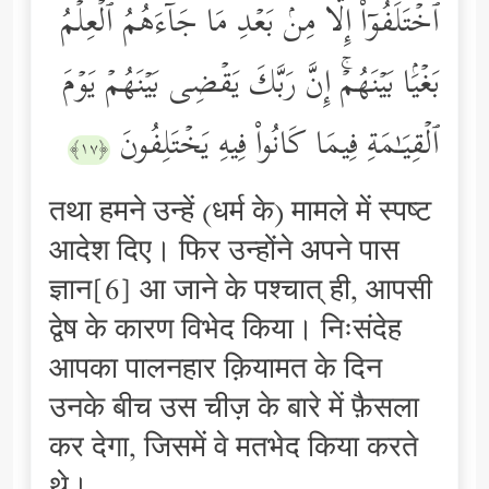
ٱخۡتَلَفُوۤاْ إِلَّا مِنۢ بَعۡدِ مَا جَاۤءَهُمُ ٱلۡعِلۡمُ
بَغۡیَۢا بَیۡنَهُمۡۚ إِنَّ رَبَّكَ یَقۡضِی بَیۡنَهُمۡ یَوۡمَ
ٱلۡقِیَـٰمَةِ فِیمَا كَانُواْ فِیهِ یَخۡتَلِفُونَ
﴿١٧﴾
तथा हमने उन्हें (धर्म के) मामले में स्पष्ट
आदेश दिए। फिर उन्होंने अपने पास
ज्ञान[6] आ जाने के पश्चात् ही, आपसी
द्वेष के कारण विभेद किया। निःसंदेह
आपका पालनहार क़ियामत के दिन
उनके बीच उस चीज़ के बारे में फ़ैसला
कर देगा, जिसमें वे मतभेद किया करते