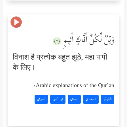
وَیۡلࣱ لِّكُلِّ أَفَّاكٍ أَثِیمࣲ
﴿٧﴾
विनाश है प्रत्येक बहुत झूठे, महा पापी
के लिए।
Arabic explanations of the Qur’an:
المُيسَّر
السعدي
البغوي
ابن كثير
الطبري