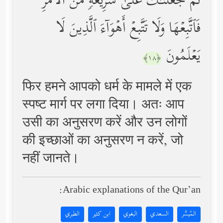
ثُمَّ جَعَلۡنَـٰكَ عَلَىٰ شَرِیعَةࣲ مِّنَ ٱلۡأَمۡرِ
فَٱتَّبِعۡهَا وَلَا تَتَّبِعۡ أَهۡوَاۤءَ ٱلَّذِینَ لَا
یَعۡلَمُونَ
﴿١٨﴾
फिर हमने आपको धर्म के मामले में एक
स्पष्ट मार्ग पर लगा दिया। अतः आप
उसी का अनुसरण करें और उन लोगों
की इच्छाओं का अनुसरण न करें, जो
नहीं जानते।
Arabic explanations of the Qur’an:
المُيسَّر
السعدي
البغوي
ابن كثير
الطبري