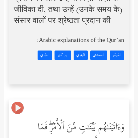
जीविका दी, तथा उन्हें (उनके समय के)
संसार वालों पर श्रेष्ठता प्रदान की।
Arabic explanations of the Qur’an:
المُيسَّر
السعدي
البغوي
ابن كثير
الطبري
وَءَاتَیۡنَـٰهُم بَیِّنَـٰتࣲ مِّنَ ٱلۡأَمۡرِۖ فَمَا