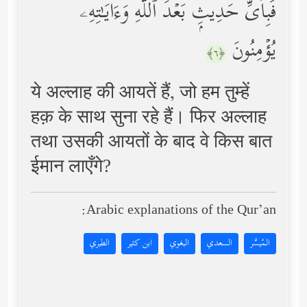
فَبِأَیِّ حَدِیثِۭ بَعۡدَ ٱللَّهِ وَءَایَـٰتِهِۦ
یُؤۡمِنُونَ
﴿٦﴾
ये अल्लाह की आयतें हैं, जो हम तुम्हें
हक़ के साथ सुना रहे हैं। फिर अल्लाह
तथा उसकी आयतों के बाद वे किस बात
ईमान लाएँगे?
Arabic explanations of the Qur’an:
المُيسَّر
السعدي
البغوي
ابن كثير
الطبري