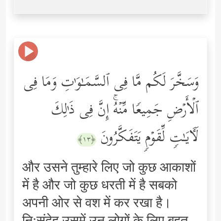
وَسَخَّرَ لَكُم مَّا فِی ٱلسَّمَـٰوَ ٰ⁠تِ وَمَا فِی
ٱلۡأَرۡضِ جَمِیعࣰا مِّنۡهُۚ إِنَّ فِی ذَ ٰ⁠لِكَ
لَـَٔایَـٰتࣲ لِّقَوۡمࣲ یَتَفَكَّرُونَ
﴿١٣﴾
और उसने तुम्हारे लिए जो कुछ आकाशों
में है और जो कुछ धरती में है सबको
अपनी ओर से वश में कर रखा है।