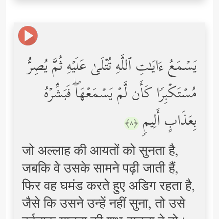
یَسۡمَعُ ءَایَـٰتِ ٱللَّهِ تُتۡلَىٰ عَلَیۡهِ ثُمَّ یُصِرُّ
مُسۡتَكۡبِرࣰا كَأَن لَّمۡ یَسۡمَعۡهَاۖ فَبَشِّرۡهُ
بِعَذَابٍ أَلِیمࣲ
﴿٨﴾
जो अल्लाह की आयतों को सुनता है,
जबकि वे उसके सामने पढ़ी जाती हैं,
फिर वह घमंड करते हुए अडिग रहता है,
जैसे कि उसने उन्हें नहीं सुना, तो उसे