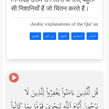
निःसंदेह उसमें उन लोगों के लिए बहुत-
सी निशानियाँ हैं जो चिंतन करते हैं।
Arabic explanations of the Qur’an:
المُيسَّر
السعدي
البغوي
ابن كثير
الطبري
قُل لِّلَّذِینَ ءَامَنُواْ یَغۡفِرُواْ لِلَّذِینَ لَا
یَرۡجُونَ أَیَّامَ ٱللَّهِ لِیَجۡزِیَ قَوۡمَۢا بِمَا كَانُواْ