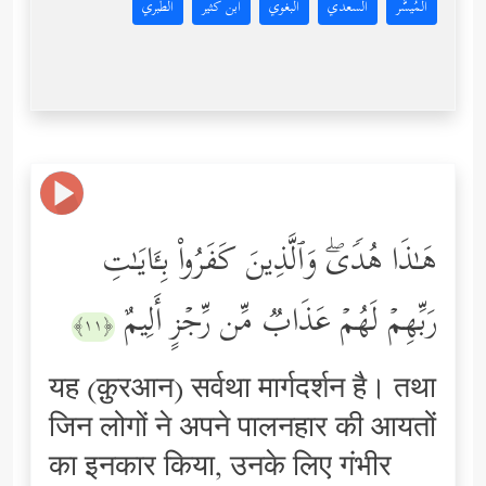
المُيسَّر
السعدي
البغوي
ابن كثير
الطبري
هَـٰذَا هُدࣰىۖ وَٱلَّذِینَ كَفَرُواْ بِـَٔایَـٰتِ
رَبِّهِمۡ لَهُمۡ عَذَابࣱ مِّن رِّجۡزٍ أَلِیمٌ
﴿١١﴾
यह (क़ुरआन) सर्वथा मार्गदर्शन है। तथा
जिन लोगों ने अपने पालनहार की आयतों
का इनकार किया, उनके लिए गंभीर