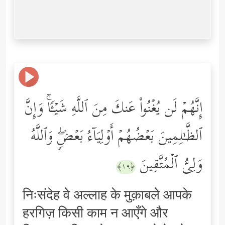
إِنَّهُمۡ لَن یُغۡنُواْ عَنكَ مِنَ ٱللَّهِ شَیۡـࣰٔاۚ وَإِنَّ
ٱلظَّـٰلِمِینَ بَعۡضُهُمۡ أَوۡلِیَاۤءُ بَعۡضࣲۖ وَٱللَّهُ
وَلِیُّ ٱلۡمُتَّقِینَ
﴿١٩﴾
निःसंदेह वे अल्लाह के मुक़ाबले आपके
हरगिज़ किसी काम न आएँगे और