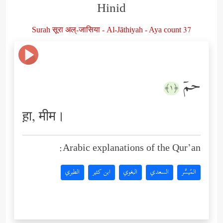
Hinid
Surah सूरा अल्-जासिया - Al-Jāthiyah - Aya count 37
حمۤ
﴿١﴾
ह़ा, मीम।
Arabic explanations of the Qur’an:
المُيسَّر
السعدي
البغوي
ابن كثير
الطبري