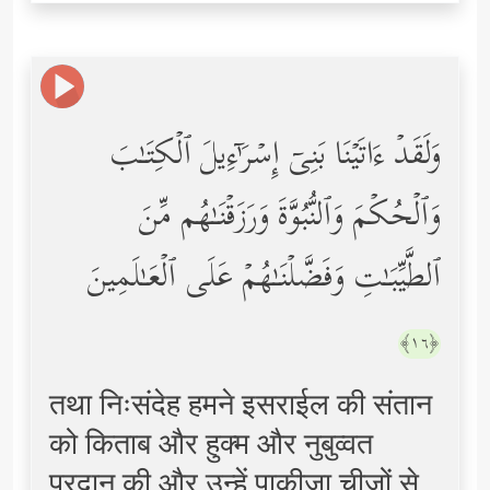
وَلَقَدۡ ءَاتَیۡنَا بَنِیۤ إِسۡرَ ٰ⁠ۤءِیلَ ٱلۡكِتَـٰبَ
وَٱلۡحُكۡمَ وَٱلنُّبُوَّةَ وَرَزَقۡنَـٰهُم مِّنَ
ٱلطَّیِّبَـٰتِ وَفَضَّلۡنَـٰهُمۡ عَلَى ٱلۡعَـٰلَمِینَ
﴿١٦﴾
तथा निःसंदेह हमने इसराईल की संतान
को किताब और हुक्म और नुबुव्वत
प्रदान की और उन्हें पाकीज़ा चीज़ों से