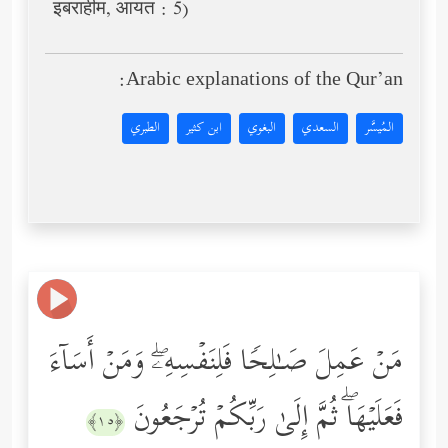
इबराहीम, आयत : 5)
Arabic explanations of the Qur’an:
المُيسَّر
السعدي
البغوي
ابن كثير
الطبري
مَنۡ عَمِلَ صَـٰلِحࣰا فَلِنَفۡسِهِۦۖ وَمَنۡ أَسَاۤءَ
فَعَلَیۡهَاۖ ثُمَّ إِلَىٰ رَبِّكُمۡ تُرۡجَعُونَ
﴿١٥﴾