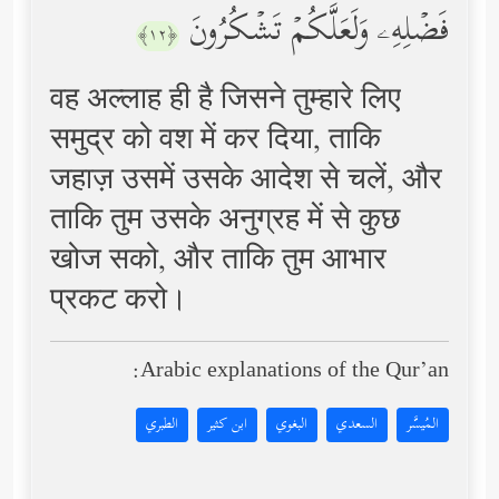
فَضۡلِهِۦ وَلَعَلَّكُمۡ تَشۡكُرُونَ
﴿١٢﴾
वह अल्लाह ही है जिसने तुम्हारे लिए
समुद्र को वश में कर दिया, ताकि
जहाज़ उसमें उसके आदेश से चलें, और
ताकि तुम उसके अनुग्रह में से कुछ
खोज सको, और ताकि तुम आभार
प्रकट करो।
Arabic explanations of the Qur’an:
المُيسَّر
السعدي
البغوي
ابن كثير
الطبري