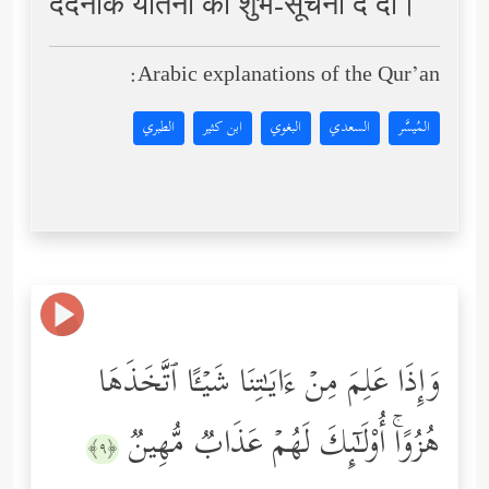
दर्दनाक यातना की शुभ-सूचना दे दो।
Arabic explanations of the Qur’an:
المُيسَّر
السعدي
البغوي
ابن كثير
الطبري
وَإِذَا عَلِمَ مِنۡ ءَایَـٰتِنَا شَیۡـًٔا ٱتَّخَذَهَا
هُزُوًاۚ أُوْلَـٰۤىِٕكَ لَهُمۡ عَذَابࣱ مُّهِینࣱ
﴿٩﴾