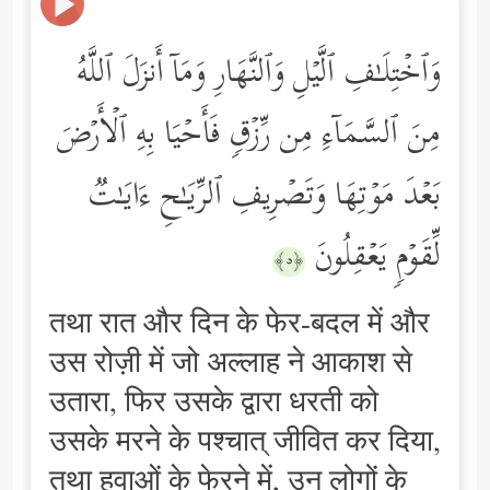
وَٱخۡتِلَـٰفِ ٱلَّیۡلِ وَٱلنَّهَارِ وَمَاۤ أَنزَلَ ٱللَّهُ
مِنَ ٱلسَّمَاۤءِ مِن رِّزۡقࣲ فَأَحۡیَا بِهِ ٱلۡأَرۡضَ
بَعۡدَ مَوۡتِهَا وَتَصۡرِیفِ ٱلرِّیَـٰحِ ءَایَـٰتࣱ
لِّقَوۡمࣲ یَعۡقِلُونَ
﴿٥﴾
तथा रात और दिन के फेर-बदल में और
उस रोज़ी में जो अल्लाह ने आकाश से
उतारा, फिर उसके द्वारा धरती को
उसके मरने के पश्चात् जीवित कर दिया,
तथा हवाओं के फेरने में, उन लोगों के