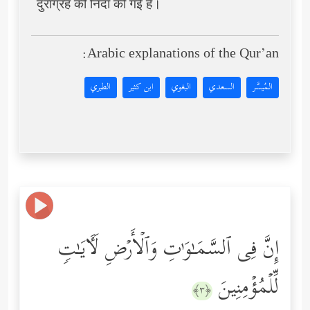
दुराग्रह की निंदा की गई है।
Arabic explanations of the Qur’an:
المُيسَّر
السعدي
البغوي
ابن كثير
الطبري
إِنَّ فِی ٱلسَّمَـٰوَ ٰ⁠تِ وَٱلۡأَرۡضِ لَـَٔایَـٰتࣲ
لِّلۡمُؤۡمِنِینَ
﴿٣﴾