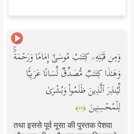
وَمِن قَبۡلِهِۦ كِتَـٰبُ مُوسَىٰۤ إِمَامࣰا وَرَحۡمَةࣰۚ
وَهَـٰذَا كِتَـٰبࣱ مُّصَدِّقࣱ لِّسَانًا عَرَبِیࣰّا
لِّیُنذِرَ ٱلَّذِینَ ظَلَمُواْ وَبُشۡرَىٰ
لِلۡمُحۡسِنِینَ
﴿١٢﴾
तथा इससे पूर्व मूसा की पुस्तक पेशवा