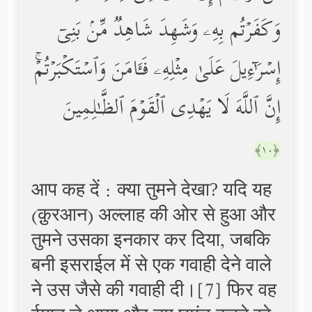
وَكَفَرۡتُم بِهِۦ وَشَهِدَ شَاهِدࣱ مِّنۢ بَنِیۤ
إِسۡرَ ٰ⁠ۤءِیلَ عَلَىٰ مِثۡلِهِۦ فَـَٔامَنَ وَٱسۡتَكۡبَرۡتُمۡۚ
إِنَّ ٱللَّهَ لَا یَهۡدِی ٱلۡقَوۡمَ ٱلظَّـٰلِمِینَ
﴿١٠﴾
आप कह दें : क्या तुमने देखा? यदि यह
(क़ुरआन) अल्लाह की ओर से हुआ और
तुमने उसका इनकार कर दिया, जबकि
बनी इसराईल में से एक गवाही देने वाले
ने उस जैसे की गवाही दी।[7] फिर वह