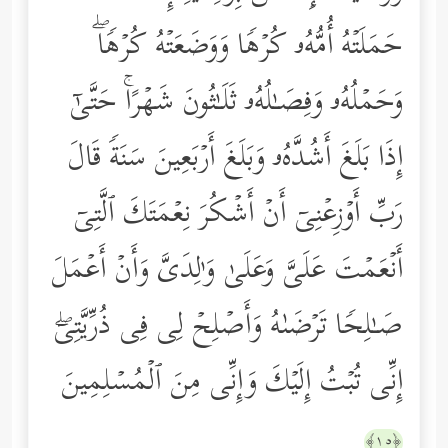
حَمَلَتۡهُ أُمُّهُۥ كُرۡهࣰا وَوَضَعَتۡهُ كُرۡهࣰاۖ
وَحَمۡلُهُۥ وَفِصَـٰلُهُۥ ثَلَـٰثُونَ شَهۡرًاۚ حَتَّىٰۤ
إِذَا بَلَغَ أَشُدَّهُۥ وَبَلَغَ أَرۡبَعِینَ سَنَةࣰ قَالَ
رَبِّ أَوۡزِعۡنِیۤ أَنۡ أَشۡكُرَ نِعۡمَتَكَ ٱلَّتِیۤ
أَنۡعَمۡتَ عَلَیَّ وَعَلَىٰ وَ ٰ⁠لِدَیَّ وَأَنۡ أَعۡمَلَ
صَـٰلِحࣰا تَرۡضَىٰهُ وَأَصۡلِحۡ لِی فِی ذُرِّیَّتِیۤۖ
إِنِّی تُبۡتُ إِلَیۡكَ وَإِنِّی مِنَ ٱلۡمُسۡلِمِینَ
﴿١٥﴾