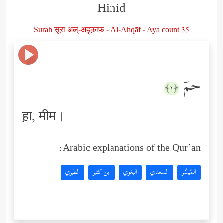
Hinid
Surah सूरा अल्-अह़्क़ाफ़ - Al-Ahqāf - Aya count 35
حمۤ
﴿١﴾
ह़ा, मीम।
Arabic explanations of the Qur’an:
المُيسَّر
السعدي
البغوي
ابن كثير
الطبري