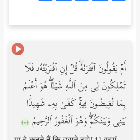
أَمۡ یَقُولُونَ ٱفۡتَرَىٰهُۖ قُلۡ إِنِ ٱفۡتَرَیۡتُهُۥ فَلَا
تَمۡلِكُونَ لِی مِنَ ٱللَّهِ شَیۡـًٔاۖ هُوَ أَعۡلَمُ
بِمَا تُفِیضُونَ فِیهِۚ كَفَىٰ بِهِۦ شَهِیدَۢا
بَیۡنِی وَبَیۡنَكُمۡۖ وَهُوَ ٱلۡغَفُورُ ٱلرَّحِیمُ
﴿٨﴾