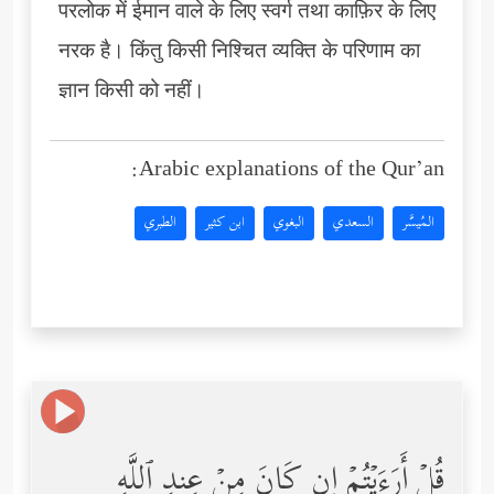
परलोक में ईमान वाले के लिए स्वर्ग तथा काफ़िर के लिए
नरक है। किंतु किसी निश्चित व्यक्ति के परिणाम का
ज्ञान किसी को नहीं।
Arabic explanations of the Qur’an:
المُيسَّر
السعدي
البغوي
ابن كثير
الطبري
قُلۡ أَرَءَیۡتُمۡ إِن كَانَ مِنۡ عِندِ ٱللَّهِ