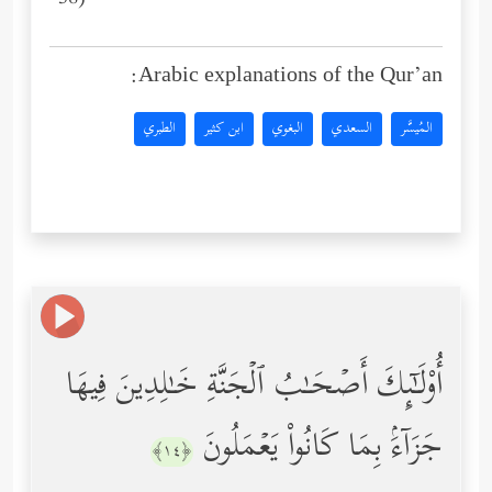
38)
Arabic explanations of the Qur’an:
المُيسَّر
السعدي
البغوي
ابن كثير
الطبري
أُوْلَـٰۤىِٕكَ أَصۡحَـٰبُ ٱلۡجَنَّةِ خَـٰلِدِینَ فِیهَا
جَزَاۤءَۢ بِمَا كَانُواْ یَعۡمَلُونَ
﴿١٤﴾