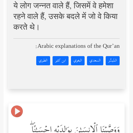
ये लोग जन्नत वाले हैं, जिसमें वे हमेशा
रहने वाले हैं, उसके बदले में जो वे किया
करते थे।
Arabic explanations of the Qur’an:
المُيسَّر
السعدي
البغوي
ابن كثير
الطبري
وَوَصَّیۡنَا ٱلۡإِنسَـٰنَ بِوَ ٰ⁠لِدَیۡهِ إِحۡسَـٰنًاۖ