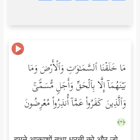
مَا خَلَقۡنَا ٱلسَّمَـٰوَ ٰ⁠تِ وَٱلۡأَرۡضَ وَمَا
بَیۡنَهُمَاۤ إِلَّا بِٱلۡحَقِّ وَأَجَلࣲ مُّسَمࣰّىۚ
وَٱلَّذِینَ كَفَرُواْ عَمَّاۤ أُنذِرُواْ مُعۡرِضُونَ
﴿٣﴾