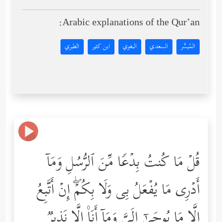
Arabic explanations of the Qur’an:
المُيسَّر
السعدي
البغوي
ابن كثير
الطبري
قُلۡ مَا كُنتُ بِدۡعࣰا مِّنَ ٱلرُّسُلِ وَمَاۤ
أَدۡرِی مَا یُفۡعَلُ بِی وَلَا بِكُمۡۖ إِنۡ أَتَّبِعُ
إِلَّا مَا یُوحَىٰۤ إِلَیَّ وَمَاۤ أَنَا۠ إِلَّا نَذِیرࣱ