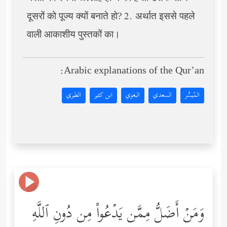
दूसरों को पूज्य क्यों बनाते हो? 2. अर्थात इससे पहले
वाली आकाशीय पुस्तकों का।
Arabic explanations of the Qur’an:
المُيسَّر
السعدي
البغوي
ابن كثير
الطبري
وَمَنۡ أَضَلُّ مِمَّن یَدۡعُواْ مِن دُونِ ٱللَّهِ