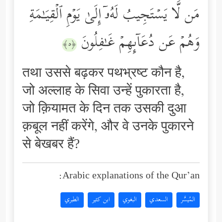
مَن لَّا یَسۡتَجِیبُ لَهُۥۤ إِلَىٰ یَوۡمِ ٱلۡقِیَـٰمَةِ
وَهُمۡ عَن دُعَاۤىِٕهِمۡ غَـٰفِلُونَ
﴿٥﴾
तथा उससे बढ़कर पथभ्रष्ट कौन है,
जो अल्लाह के सिवा उन्हें पुकारता है,
जो क़ियामत के दिन तक उसकी दुआ
क़बूल नहीं करेंगे, और वे उनके पुकारने
से बेखबर हैं?
Arabic explanations of the Qur’an:
المُيسَّر
السعدي
البغوي
ابن كثير
الطبري