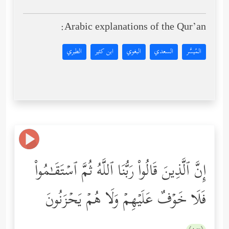
Arabic explanations of the Qur’an:
المُيسَّر
السعدي
البغوي
ابن كثير
الطبري
إِنَّ ٱلَّذِینَ قَالُواْ رَبُّنَا ٱللَّهُ ثُمَّ ٱسۡتَقَـٰمُواْ
فَلَا خَوۡفٌ عَلَیۡهِمۡ وَلَا هُمۡ یَحۡزَنُونَ