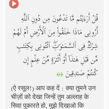
قُلۡ أَرَءَیۡتُم مَّا تَدۡعُونَ مِن دُونِ ٱللَّهِ
أَرُونِی مَاذَا خَلَقُواْ مِنَ ٱلۡأَرۡضِ أَمۡ لَهُمۡ
شِرۡكࣱ فِی ٱلسَّمَـٰوَ ٰ⁠تِۖ ٱئۡتُونِی بِكِتَـٰبࣲ
مِّن قَبۡلِ هَـٰذَاۤ أَوۡ أَثَـٰرَةࣲ مِّنۡ عِلۡمٍ إِن
كُنتُمۡ صَـٰدِقِینَ
﴿٤﴾
(ऐ रसूल!) आप कह दें : क्या तुमने उन
चीज़ों को देखा जिन्हें तुम अल्लाह के
सिवा पुकारते हो, मुझे दिखाओ कि