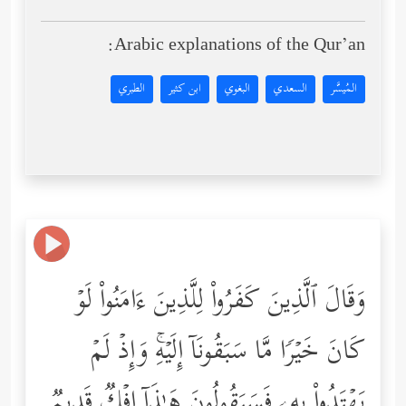
Arabic explanations of the Qur’an:
المُيسَّر
السعدي
البغوي
ابن كثير
الطبري
وَقَالَ ٱلَّذِینَ كَفَرُواْ لِلَّذِینَ ءَامَنُواْ لَوۡ
كَانَ خَیۡرࣰا مَّا سَبَقُونَاۤ إِلَیۡهِۚ وَإِذۡ لَمۡ
یَهۡتَدُواْ بِهِۦ فَسَیَقُولُونَ هَـٰذَاۤ إِفۡكࣱ قَدِیمࣱ