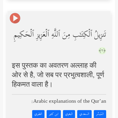
تَنزِیلُ ٱلۡكِتَـٰبِ مِنَ ٱللَّهِ ٱلۡعَزِیزِ ٱلۡحَكِیمِ
﴿٢﴾
इस पुस्तक का अवतरण अल्लाह की
ओर से है, जो सब पर प्रभुत्वशाली, पूर्ण
हिकमत वाला है।
Arabic explanations of the Qur’an:
المُيسَّر
السعدي
البغوي
ابن كثير
الطبري