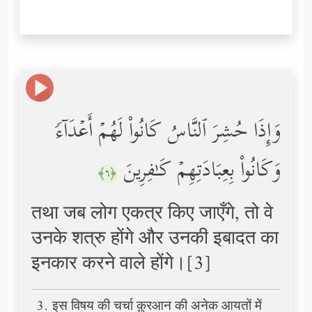
وَإِذَا حُشِرَ ٱلنَّاسُ كَانُواْ لَهُمۡ أَعۡدَاۤءࣰ
وَكَانُواْ بِعِبَادَتِهِمۡ كَـٰفِرِینَ
﴿٦﴾
तथा जब लोग एकत्र किए जाएँगे, तो वे
उनके शत्रु होंगे और उनकी इबादत का
इनकार करने वाले होंगे।[3]
3. इस विषय की चर्चा क़ुरआन की अनेक आयतों में