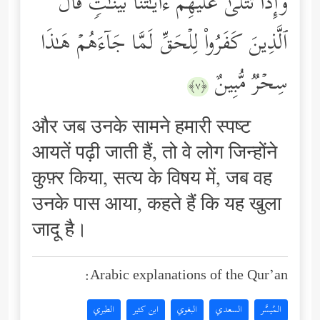
وَإِذَا تُتۡلَىٰ عَلَیۡهِمۡ ءَایَـٰتُنَا بَیِّنَـٰتࣲ قَالَ
ٱلَّذِینَ كَفَرُواْ لِلۡحَقِّ لَمَّا جَاۤءَهُمۡ هَـٰذَا
سِحۡرࣱ مُّبِینٌ
﴿٧﴾
और जब उनके सामने हमारी स्पष्ट
आयतें पढ़ी जाती हैं, तो वे लोग जिन्होंने
कुफ़्र किया, सत्य के विषय में, जब वह
उनके पास आया, कहते हैं कि यह खुला
जादू है।
Arabic explanations of the Qur’an:
المُيسَّر
السعدي
البغوي
ابن كثير
الطبري