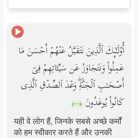
أُوْلَـٰۤىِٕكَ ٱلَّذِینَ نَتَقَبَّلُ عَنۡهُمۡ أَحۡسَنَ مَا
عَمِلُواْ وَنَتَجَاوَزُ عَن سَیِّـَٔاتِهِمۡ فِیۤ
أَصۡحَـٰبِ ٱلۡجَنَّةِۖ وَعۡدَ ٱلصِّدۡقِ ٱلَّذِی
كَانُواْ یُوعَدُونَ
﴿١٦﴾
यही वे लोग हैं, जिनके सबसे अच्छे कर्मों
को हम स्वीकार करते हैं और उनकी