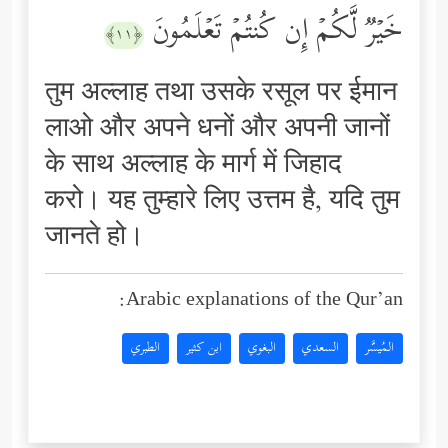
خَیۡرࣱ لَّكُمۡ إِن كُنتُمۡ تَعۡلَمُونَ
﴿١١﴾
तुम अल्लाह तथा उसके रसूल पर ईमान
लाओ और अपने धनों और अपनी जानों
के साथ अल्लाह के मार्ग में जिहाद
करो। यह तुम्हारे लिए उत्तम है, यदि तुम
जानते हो।
Arabic explanations of the Qur’an:
المُيسَّر
السعدي
البغوي
ابن كثير
الطبري