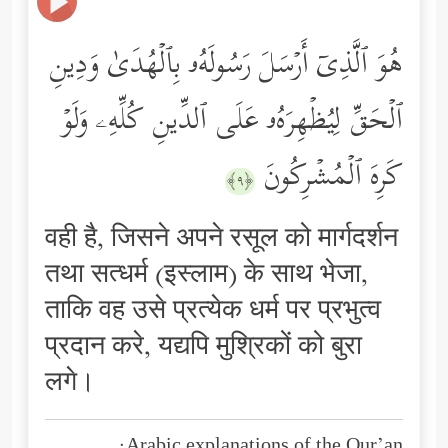
هُوَ ٱلَّذِیۤ أَرۡسَلَ رَسُولَهُۥ بِٱلۡهُدَىٰ وَدِینِ
ٱلۡحَقِّ لِیُظۡهِرَهُۥ عَلَى ٱلدِّینِ كُلِّهِۦ وَلَوۡ
كَرِهَ ٱلۡمُشۡرِكُونَ
﴿٩﴾
वही है, जिसने अपने रसूल को मार्गदर्शन
तथा सत्धर्म (इस्लाम) के साथ भेजा,
ताकि वह उसे प्रत्येक धर्म पर प्रभुत्व
प्रदान करे, यद्यपि मुश्रिकों को बुरा
लगे।