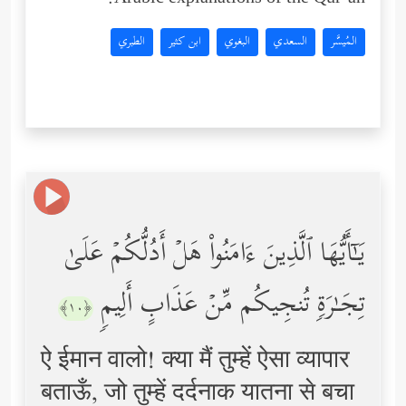
Arabic explanations of the Qur’an:
المُيسَّر
السعدي
البغوي
ابن كثير
الطبري
یَـٰۤأَیُّهَا ٱلَّذِینَ ءَامَنُواْ هَلۡ أَدُلُّكُمۡ عَلَىٰ
تِجَـٰرَةࣲ تُنجِیكُم مِّنۡ عَذَابٍ أَلِیمࣲ
﴿١٠﴾
ऐ ईमान वालो! क्या मैं तुम्हें ऐसा व्यापार
बताऊँ, जो तुम्हें दर्दनाक यातना से बचा