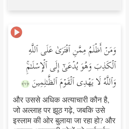
وَمَنۡ أَظۡلَمُ مِمَّنِ ٱفۡتَرَىٰ عَلَى ٱللَّهِ
ٱلۡكَذِبَ وَهُوَ یُدۡعَىٰۤ إِلَى ٱلۡإِسۡلَـٰمِۚ
وَٱللَّهُ لَا یَهۡدِی ٱلۡقَوۡمَ ٱلظَّـٰلِمِینَ
﴿٧﴾
और उससे अधिक अत्याचारी कौन है,
जो अल्लाह पर झूठ गढ़े, जबकि उसे
इस्लाम की ओर बुलाया जा रहा हो? और