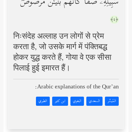
سَبِیلِهِۦ صَفࣰّا كَأَنَّهُم بُنۡیَـٰنࣱ مَّرۡصُوصࣱ
﴿٤﴾
निःसंदेह अल्लाह उन लोगों से प्रेम
करता है, जो उसके मार्ग में पंक्तिबद्ध
होकर युद्ध करते हैं, गोया वे एक सीसा
पिलाई हुई इमारत हैं।
Arabic explanations of the Qur’an:
المُيسَّر
السعدي
البغوي
ابن كثير
الطبري