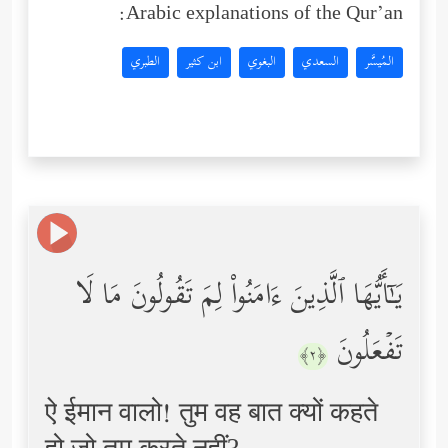
Arabic explanations of the Qur’an:
المُيسَّر
السعدي
البغوي
ابن كثير
الطبري
یَـٰۤأَیُّهَا ٱلَّذِینَ ءَامَنُواْ لِمَ تَقُولُونَ مَا لَا
تَفۡعَلُونَ
﴿٢﴾
ऐ ईमान वालो! तुम वह बात क्यों कहते