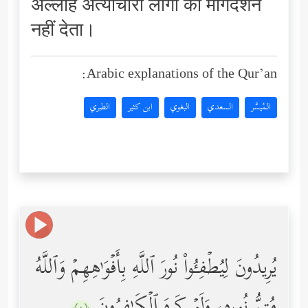
अल्लाह अत्याचारी लोगों को मार्गदर्शन
नहीं देता।
Arabic explanations of the Qur’an:
المُيسَّر
السعدي
البغوي
ابن كثير
الطبري
یُرِیدُونَ لِیُطۡفِـُٔواْ نُورَ ٱللَّهِ بِأَفۡوَ ٰ⁠هِهِمۡ وَٱللَّهُ