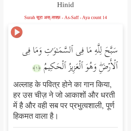
Hinid
Surah सूरा अस्-सफ़्फ़ - As-Saff - Aya count 14
سَبَّحَ لِلَّهِ مَا فِی ٱلسَّمَـٰوَ ٰ⁠تِ وَمَا فِی
ٱلۡأَرۡضِۖ وَهُوَ ٱلۡعَزِیزُ ٱلۡحَكِیمُ
﴿١﴾
अल्लाह के पवित्र होने का गान किया,
हर उस चीज़ ने जो आकाशों और धरती
में है और वही सब पर प्रभुत्वशाली, पूर्ण
हिकमत वाला है।