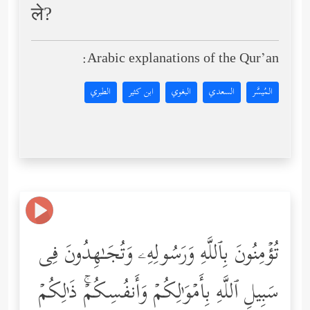
ले?
Arabic explanations of the Qur’an:
المُيسَّر
السعدي
البغوي
ابن كثير
الطبري
تُؤۡمِنُونَ بِٱللَّهِ وَرَسُولِهِۦ وَتُجَـٰهِدُونَ فِی
سَبِیلِ ٱللَّهِ بِأَمۡوَ ٰ⁠لِكُمۡ وَأَنفُسِكُمۡۚ ذَ ٰ⁠لِكُمۡ