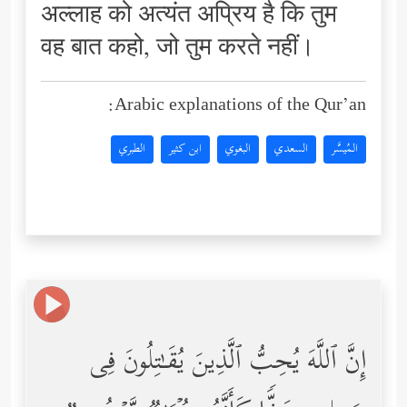
अल्लाह को अत्यंत अप्रिय है कि तुम
वह बात कहो, जो तुम करते नहीं।
Arabic explanations of the Qur’an:
المُيسَّر
السعدي
البغوي
ابن كثير
الطبري
إِنَّ ٱللَّهَ یُحِبُّ ٱلَّذِینَ یُقَـٰتِلُونَ فِی