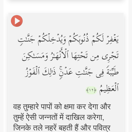
یَغۡفِرۡ لَكُمۡ ذُنُوبَكُمۡ وَیُدۡخِلۡكُمۡ جَنَّـٰتࣲ
تَجۡرِی مِن تَحۡتِهَا ٱلۡأَنۡهَـٰرُ وَمَسَـٰكِنَ
طَیِّبَةࣰ فِی جَنَّـٰتِ عَدۡنࣲۚ ذَ ٰ⁠لِكَ ٱلۡفَوۡزُ
ٱلۡعَظِیمُ
﴿١٢﴾
वह तुम्हारे पापों को क्षमा कर देगा और
तुम्हें ऐसी जन्नतों में दाखिल करेगा,
जिनके तले नहरें बहती हैं और पवित्र