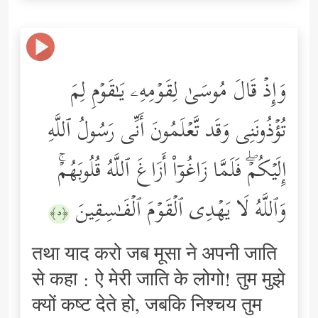
وَإِذۡ قَالَ مُوسَىٰ لِقَوۡمِهِۦ یَـٰقَوۡمِ لِمَ
تُؤۡذُونَنِی وَقَد تَّعۡلَمُونَ أَنِّی رَسُولُ ٱللَّهِ
إِلَیۡكُمۡۖ فَلَمَّا زَاغُوۤاْ أَزَاغَ ٱللَّهُ قُلُوبَهُمۡۚ
وَٱللَّهُ لَا یَهۡدِی ٱلۡقَوۡمَ ٱلۡفَـٰسِقِینَ
﴿٥﴾
तथा याद करो जब मूसा ने अपनी जाति
से कहा : ऐ मेरी जाति के लोगो! तुम मुझे
क्यों कष्ट देते हो, जबकि निश्चय तुम