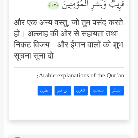
قَرِیبࣱۗ وَبَشِّرِ ٱلۡمُؤۡمِنِینَ
﴿١٣﴾
और एक अन्य वस्तु, जो तुम पसंद करते
हो। अल्लाह की ओर से सहायता तथा
निकट विजय। और ईमान वालों को शुभ
सूचना सुना दो।
Arabic explanations of the Qur’an:
المُيسَّر
السعدي
البغوي
ابن كثير
الطبري