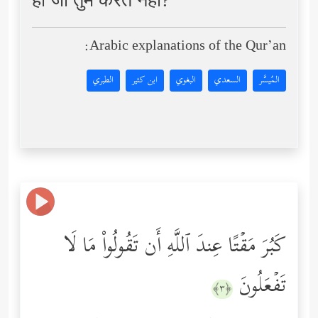
हो जो तुम करते नहीं?
Arabic explanations of the Qur’an:
المُيسَّر
السعدي
البغوي
ابن كثير
الطبري
كَبُرَ مَقۡتًا عِندَ ٱللَّهِ أَن تَقُولُواْ مَا لَا
تَفۡعَلُونَ
﴿٣﴾