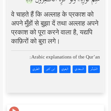
مُتِمُّ نُورِهِۦ وَلَوۡ كَرِهَ ٱلۡكَـٰفِرُونَ
﴿٨﴾
वे चाहते हैं कि अल्लाह के प्रकाश को
अपने मुँहों से बुझा दें तथा अल्लाह अपने
प्रकाश को पूरा करने वाला है, यद्यपि
काफ़िरों को बुरा लगे।
Arabic explanations of the Qur’an:
المُيسَّر
السعدي
البغوي
ابن كثير
الطبري