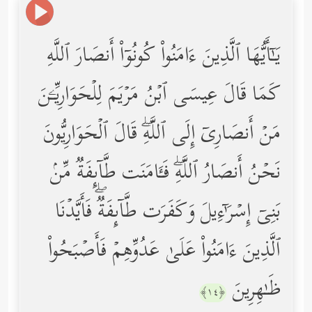
یَـٰۤأَیُّهَا ٱلَّذِینَ ءَامَنُواْ كُونُوۤاْ أَنصَارَ ٱللَّهِ
كَمَا قَالَ عِیسَى ٱبۡنُ مَرۡیَمَ لِلۡحَوَارِیِّـۧنَ
مَنۡ أَنصَارِیۤ إِلَى ٱللَّهِۖ قَالَ ٱلۡحَوَارِیُّونَ
نَحۡنُ أَنصَارُ ٱللَّهِۖ فَـَٔامَنَت طَّاۤىِٕفَةࣱ مِّنۢ
بَنِیۤ إِسۡرَ ٰ⁠ۤءِیلَ وَكَفَرَت طَّاۤىِٕفَةࣱۖ فَأَیَّدۡنَا
ٱلَّذِینَ ءَامَنُواْ عَلَىٰ عَدُوِّهِمۡ فَأَصۡبَحُواْ
ظَـٰهِرِینَ
﴿١٤﴾