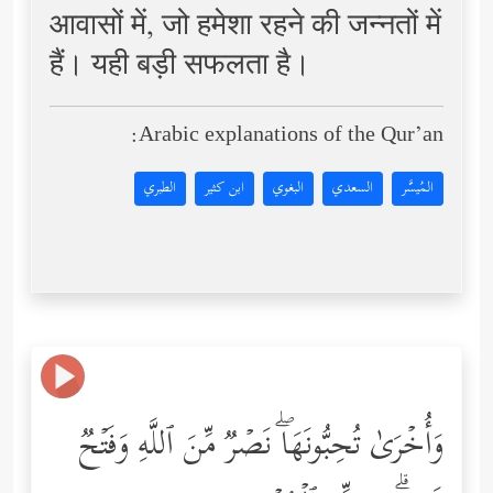
आवासों में, जो हमेशा रहने की जन्नतों में
हैं। यही बड़ी सफलता है।
Arabic explanations of the Qur’an:
المُيسَّر
السعدي
البغوي
ابن كثير
الطبري
وَأُخۡرَىٰ تُحِبُّونَهَاۖ نَصۡرࣱ مِّنَ ٱللَّهِ وَفَتۡحࣱ