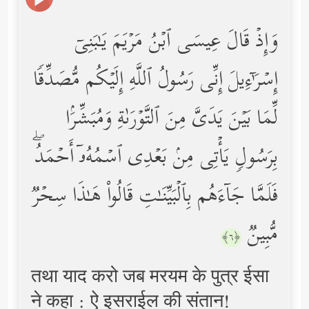
وَإِذۡ قَالَ عِیسَى ٱبۡنُ مَرۡیَمَ یَـٰبَنِیۤ
إِسۡرَ ٰ⁠ۤءِیلَ إِنِّی رَسُولُ ٱللَّهِ إِلَیۡكُم مُّصَدِّقࣰا
لِّمَا بَیۡنَ یَدَیَّ مِنَ ٱلتَّوۡرَىٰةِ وَمُبَشِّرَۢا
بِرَسُولࣲ یَأۡتِی مِنۢ بَعۡدِی ٱسۡمُهُۥۤ أَحۡمَدُۖ
فَلَمَّا جَاۤءَهُم بِٱلۡبَیِّنَـٰتِ قَالُواْ هَـٰذَا سِحۡرࣱ
مُّبِینࣱ
﴿٦﴾
तथा याद करो जब मरयम के पुत्र ईसा
ने कहा : ऐ इसराईल की संतान!