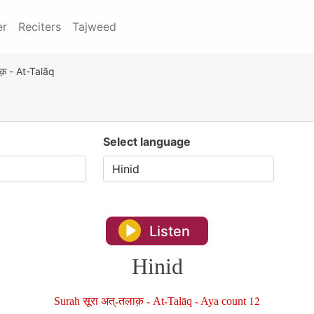
er
Reciters
Tajweed
क़ - At-Talāq
Select language
Listen
Hinid
Surah सूरा अत्-तलाक़ - At-Talāq - Aya count 12