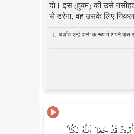
दो। इस (हुक्म) की उसे नसीह
से डरेगा, वह उसके लिए निकलन
1. अर्थात उन्हें पत्नी के रूप में अपने प
مۡرِهِۦۚ قَدۡ جَعَلَ ٱللَّهُ لِكُلِّ