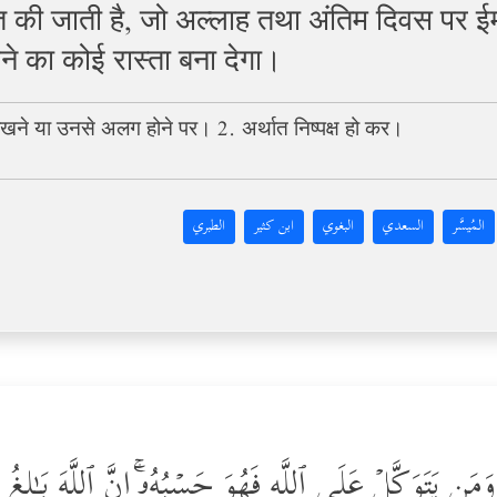
त की जाती है, जो अल्लाह तथा अंतिम दिवस पर 
े का कोई रास्ता बना देगा।
ास रखने या उनसे अलग होने पर। 2. अर्थात निष्पक्ष हो कर।
المُيسَّر
السعدي
البغوي
ابن كثير
الطبري
 یَتَوَكَّلۡ عَلَى ٱللَّهِ فَهُوَ حَسۡبُهُۥۤۚ إِنَّ ٱللَّهَ بَـٰلِغُ أَ