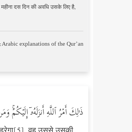
चार महीना दस दिन की अवधि उसके लिए है,
Arabic explanations of the Qur’an:
ذَ ٰ⁠لِكَ أَمۡرُ ٱللَّهِ أَنزَلَهُۥۤ إِلَیۡكُمۡۚ وَ
े डरेगा[5], वह उससे उसकी