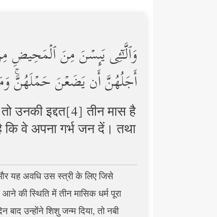
وَٱلَّـٰۤـِٔی یَىِٕسۡنَ مِنَ ٱلۡمَحِیضِ مِن نِّ
أَجَلُهُنَّ أَن یَضَعۡنَ حَمۡلَهُنَّۚ وَمَن
 हो, तो उनकी इद्दत[4] तीन मास है
है कि वे अपना गर्भ जन दें। तथा
 और यह अवधि उस स्त्री के लिए जिसे
ने की स्थिति में तीन मासिक धर्म पूरा
न बाद उन्होंने शिशु जन्म दिया, तो नबी