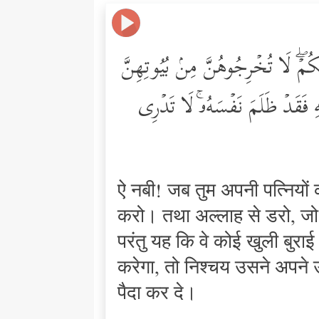
 رَبَّكُمۡۖ لَا تُخۡرِجُوهُنَّ مِنۢ بُیُوتِهِنَّ
َّهِ فَقَدۡ ظَلَمَ نَفۡسَهُۥۚ لَا تَدۡرِی
ऐ नबी! जब तुम अपनी पत्नियों क
करो। तथा अल्लाह से डरो, जो तु
परंतु यह कि वे कोई खुली बुरा
करेगा, तो निश्चय उसने अपने
पैदा कर दे।