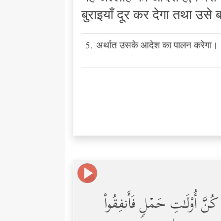
बुराइयाँ दूर कर देगा तथा उसे
5. अर्थात उसके आदेश का पालन करेगा।
ُنَّ أُوْلَـٰتِ حَمۡلࣲ فَأَنفِقُواْ