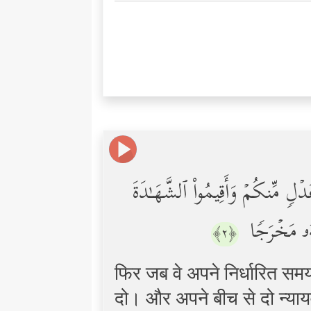
ۡلࣲ مِّنكُمۡ وَأَقِیمُواْ ٱلشَّهَـٰدَةَ
َّهُۥ مَخۡرَجࣰا
﴿٢﴾
फिर जब वे अपने निर्धारित समय 
दो। और अपने बीच से दो न्याय