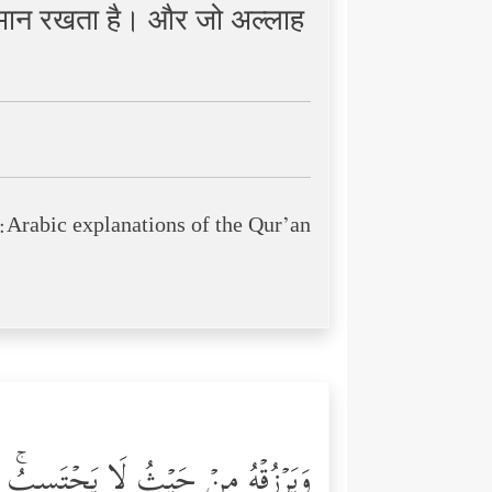
ईमान रखता है। और जो अल्लाह
Arabic explanations of the Qur’an:
وَیَرۡزُقۡهُ مِنۡ حَیۡثُ لَا یَحۡتَسِبُۚ وَمَن