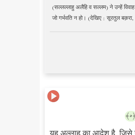
(सल्लल्लाहु अलैहि व सल्लम) ने उन्हें वि
जो गर्भवति न हो। (देखिए : सूरतुल बक़र
﴿
यह अल्लाह का आदेश है, जिसे