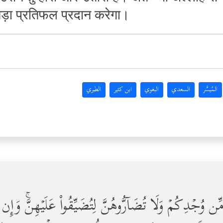
 बड़ा प्रतिफल प्रदान करेगा।
المُيسَّر
السعدي
البغوي
ابن كثير
الطبري
جۡدِكُمۡ وَلَا تُضَاۤرُّوهُنَّ لِتُضَیِّقُواْ عَلَیۡهِنَّۚ وَإِن ك