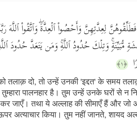
اۤءَ فَطَلِّقُوهُنَّ لِعِدَّتِهِنَّ وَأَحۡصُواْ ٱلۡعِدَّةَۖ وَٱتَّقُواْ ٱللَّهَ
ِشَةࣲ مُّبَیِّنَةࣲۚ وَتِلۡكَ حُدُودُ ٱللَّهِۚ وَمَن یَتَعَدَّ حُدُودَ ٱلل
رࣰا
﴿١﴾
ो तलाक़ दो, तो उन्हें उनकी 'इद्दत' के समय तलाक
म्हारा पालनहार है। तुम उन्हें उनके घरों से न न
ई कर जाएँ। तथा ये अल्लाह की सीमाएँ हैं और जो
 ऊपर अत्याचार किया। तुम नहीं जानते, शायद अ