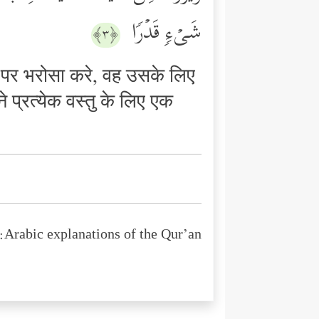
شَیۡءࣲ قَدۡرࣰا
﴿٣﴾
ाह पर भरोसा करे, वह उसके लिए
े प्रत्येक वस्तु के लिए एक
Arabic explanations of the Qur’an: