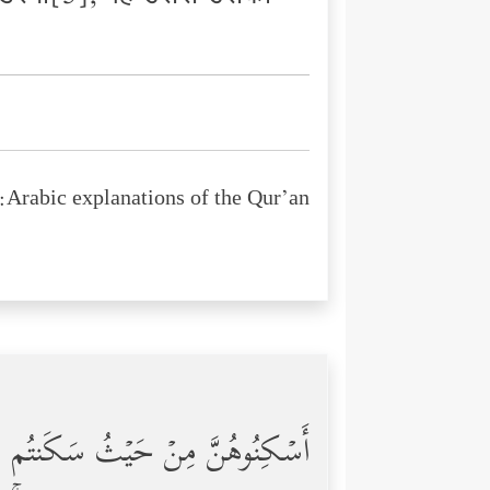
Arabic explanations of the Qur’an:
أَسۡكِنُوهُنَّ مِنۡ حَیۡثُ سَكَنتُم مِّن وُ