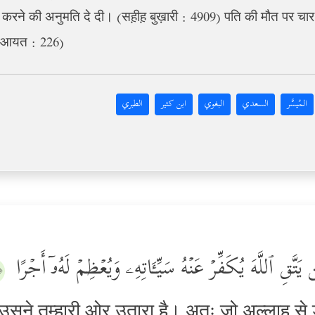
वाह करने की अनुमति दे दी। (सह़ीह़ बुख़ारी : 4909) पति की मौत पर 
ा, आयत : 226)
المُيسَّر
السعدي
البغوي
ابن كثير
الطبري
مَن یَتَّقِ ٱللَّهَ یُكَفِّرۡ عَنۡهُ سَیِّـَٔاتِهِۦ وَیُعۡظِمۡ لَهُۥۤ أَجۡرًا
٥﴾
 उसने तुम्हारी ओर उतारा है। अतः जो अल्लाह स