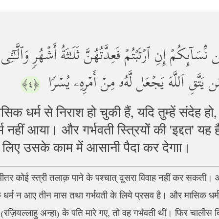
سَاۤىِٕكُمۡ إِنِ ٱرۡتَبۡتُمۡ فَعِدَّتُهُنَّ ثَلَـٰثَةُ أَشۡهُرࣲ وَٱلَّـٰۤ
 یَتَّقِ ٱللَّهَ یَجۡعَل لَّهُۥ مِنۡ أَمۡرِهِۦ یُسۡرࣰا
﴿٤﴾
 मासिक धर्म से निराश हो चुकी हैं, यदि तुम्हें संदेह
 नहीं आया। और गर्भवती स्त्रियों की 'इद्दत' यह 
 लिए उसके काम में आसानी पैदा कर देगाा।
भीतर कोई स्त्री तलाक़ पाने के पश्चात् दूसरा विवाह नहीं कर सकती।
क धर्म न आए तीन मास तथा गर्भवती के लिये प्रसव है। और मासिक धर्म आ
(रज़ियल्लाहु अन्हा) के पति मारे गए, तो वह गर्भवती थीं। फिर चालीस दि