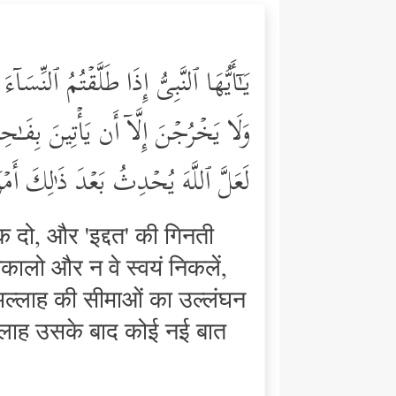
یَـٰۤأَیُّهَا ٱلنَّبِیُّ إِذَا طَلَّقۡتُمُ ٱلنِّسَ
وَلَا یَخۡرُجۡنَ إِلَّاۤ أَن یَأۡتِینَ بِفَـٰح
لَعَلَّ ٱللَّهَ یُحۡدِثُ بَعۡدَ ذَ ٰ⁠لِكَ أَمۡ
़ दो, और 'इद्दत' की गिनती
िकालो और न वे स्वयं निकलें,
 अल्लाह की सीमाओं का उल्लंघन
ल्लाह उसके बाद कोई नई बात