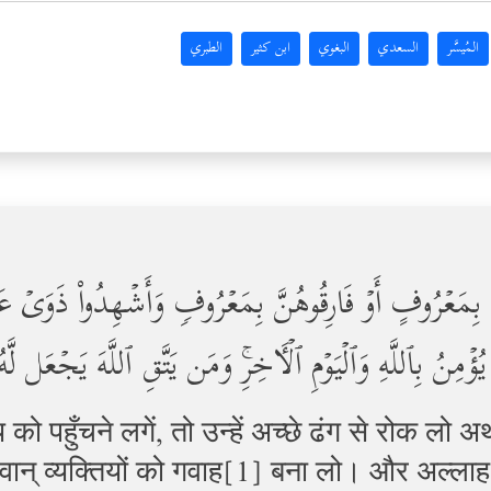
المُيسَّر
السعدي
البغوي
ابن كثير
الطبري
َ بِمَعۡرُوفٍ أَوۡ فَارِقُوهُنَّ بِمَعۡرُوفࣲ وَأَشۡهِدُواْ ذَوَیۡ عَد
ؤۡمِنُ بِٱللَّهِ وَٱلۡیَوۡمِ ٱلۡـَٔاخِرِۚ وَمَن یَتَّقِ ٱللَّهَ یَجۡعَل ل
को पहुँचने लगें, तो उन्हें अच्छे ढंग से रोक लो अ
वान् व्यक्तियों को गवाह[1] बना लो। और अल्ला