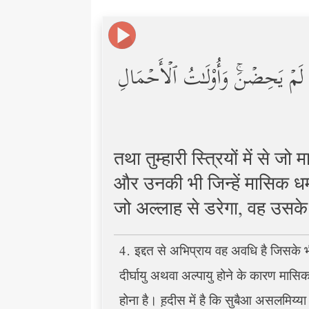
ـِٔی لَمۡ یَحِضۡنَۚ وَأُوْلَـٰتُ ٱلۡأَحۡمَالِ
तथा तुम्हारी स्त्रियों में से जो
और उनकी भी जिन्हें मासिक धर्म
जो अल्लाह से डरेगा, वह उसके
4. इद्दत से अभिप्राय वह अवधि है जिसके 
दीर्घायु अथवा अल्पायु होने के कारण मासि
होना है। ह़दीस में है कि सुबैआ असलमिय्या 