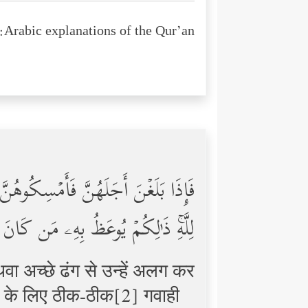
Arabic explanations of the Qur’an:
فَإِذَا بَلَغۡنَ أَجَلَهُنَّ فَأَمۡسِكُوهُنّ
لِلَّهِۚ ذَ ٰ⁠لِكُمۡ یُوعَظُ بِهِۦ مَن كَانَ یُ
थवा अच्छे ढंग से उन्हें अलग कर
ह के लिए ठीक-ठीक[2] गवाही